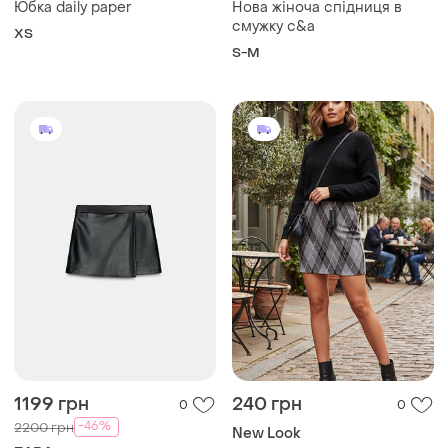
Юбка daily paper
Нова жіноча спідниця в
смужку c&a
ХS
S-M
1199 грн
240 грн
0
0
-46%
2200 грн