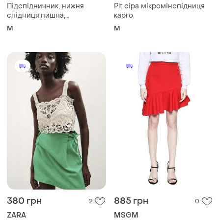
Підспідничник, нижня
Plt сіра мікромінспідниця
спідниця,пишна,
карго
трьохшарова,чорного
M
M
кольору.
380 грн
885 грн
2
0