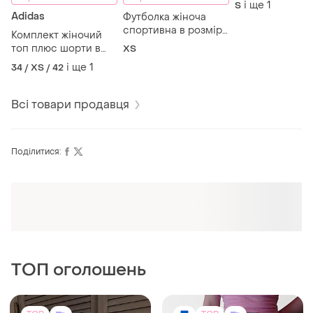
і ще
1
S
розмірі 42-46 (
Adidas
Футболка жіноча
спортивна в розмірі
Комплект жіночий
s від adidas
топ плюс шорти в
ХS
розмірі 44-46 від
і ще
1
34 / XS / 42
adidas
Всі товари продавця
Поділитися:
Оформлюйте підписку SMART
Отримайте замовлення з безкоштовною
доставкою
ТОП оголошень