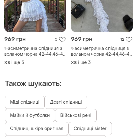
969 грн
969 грн
0
12
✨асиметрична спідниця з
✨асиметрична спідниця з
воланом чорна 42-44,46-48
воланом чорна 42-44,46-48
гіпюр легка трендова мод
гіпюр легка трендова мод
і ще
3
і ще
3
ХS
ХS
369
369
Також шукають:
Міді спідниці
Довгі спідниці
Майки й футболки
Військові речі
Спідниці шкіра оригінал
Спідниці sister