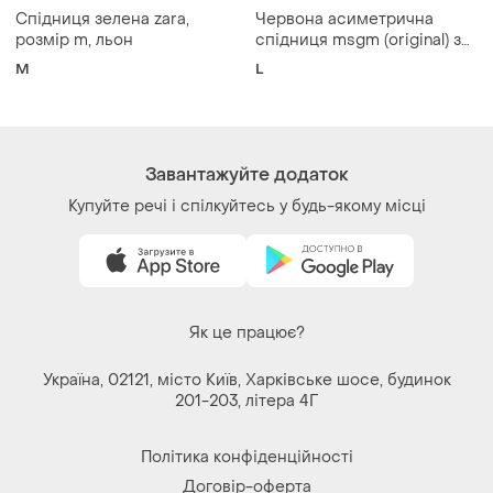
ZARA
MSGM
Спідниця зелена zara,
Червона асиметрична
розмір m, льон
спідниця msgm (original) з
воланом, розмір l (it 46)
M
L
Завантажуйте додаток
Купуйте речі і спілкуйтесь у будь-якому місці
Як це працює?
Україна, 02121, місто Київ, Харківське шосе, будинок
201-203, літера 4Г
Політика конфіденційності