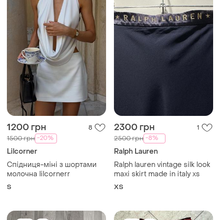
1200 грн
2300 грн
8
1
-20%
-8%
1500 грн
2500 грн
Lilcorner
Ralph Lauren
Спідниця-міні з шортами
Ralph lauren vintage silk look
молочна lilcornerr
maxi skirt made in italy xs
S
ХS