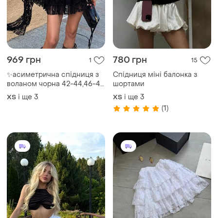
969 грн
780 грн
1
15
✨асиметрична спідниця з
Спідниця міні балонка з
воланом чорна 42-44,46-48
шортами
гіпюр легка трендова мод
і ще
3
і ще
3
ХS
ХS
369
(1)