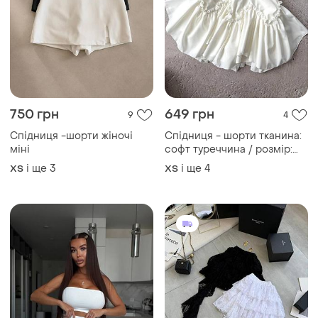
750 грн
649 грн
9
4
Спідниця -шорти жіночі
Спідниця - шорти тканина:
міні
софт туреччина / розмір:
42-44,46-48 : колір: молоко,
і ще
3
і ще
4
ХS
ХS
чорний