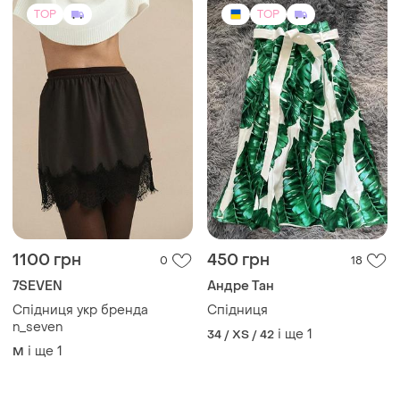
TOP
TOP
1100 грн
450 грн
0
18
7SEVEN
Андре Тан
Спідниця укр бренда
Спідниця
n_seven
і ще
1
34 / XS / 42
і ще
1
M