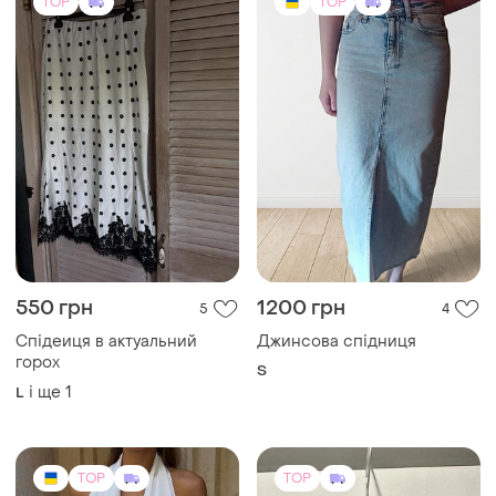
TOP
TOP
550 грн
1200 грн
5
4
Спідеиця в актуальний
Джинсова спідниця
горох
S
і ще
1
L
TOP
TOP