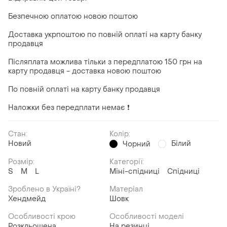
Безпечною оплатою новою поштою
Доставка укрпоштою по повній оплаті на карту банку
продавця
Післяплата можлива тільки з передплатою 150 грн на
карту продавця - доставка новою поштою
По повній оплаті на карту банку продавця
Наложки без передплати немає ❗
Стан:
Колір:
Новий
Білий
Чорний
Розмір:
Категорії:
S
M
L
Міні-спідниці
Спідниці
Зроблено в Україні?
Матеріал
Хендмейд
Шовк
Особливості крою
Особливості моделі
Розкльошена
На резинці