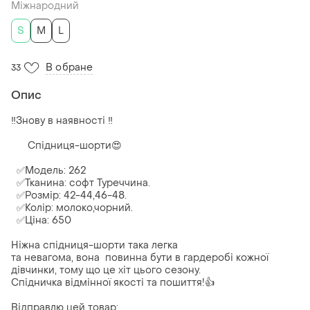
Міжнародний
S
M
L
В обране
33
Опис
‼️Знову в наявності ‼️
Спідниця-шорти😍
✅Модель: 262
✅Тканина: софт Туреччина.
✅Розмір: 42-44,46-48.
✅Колір: молоко,чорний.
✅Ціна: 650
Ніжна спідниця-шорти така легка
та невагома, вона повинна бути в гардеробі кожної
дівчинки, тому що це хіт цього сезону.
Спідничка відмінної якості та пошиття!👍
Відправлю цей товар: