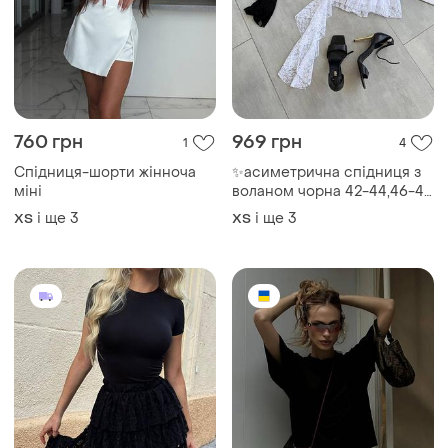
760 грн
969 грн
1
4
Спідниця-шорти жінноча
✨асиметрична спідниця з
міні
воланом чорна 42-44,46-48
гіпюр легка трендова мод
і ще
3
і ще
3
ХS
ХS
369