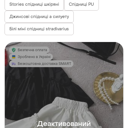
Stories спідниці шкіряні
Спідниці PU
Джинсові спідниці а силуету
Білі міні спідниці stradivarius
Безпечна оплата
Зроблено в Україні
Безкоштовна доставка SMART
Деактивований