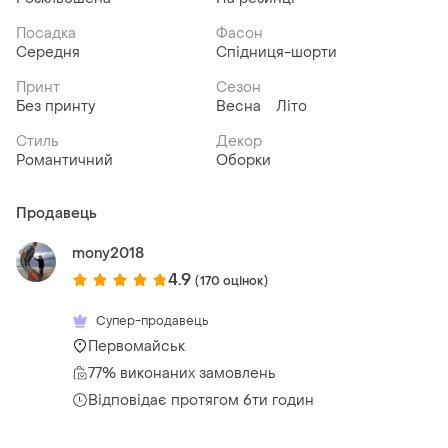
Посадка
Фасон
Середня
Спідниця-шорти
Принт
Сезон
Без принту
Весна
Літо
Стиль
Декор
Романтичний
Оборки
Продавець
mony2018
4.9
(170 оцінок)
Супер-продавець
Первомайськ
77% виконаних замовлень
Відповідає протягом 6ти годин