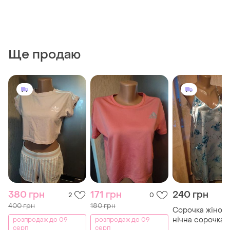
Ще продаю
380 грн
171 грн
240 грн
2
0
400 грн
180 грн
Сорочка жіноча
нічна сорочка з
розпродаж до 09
розпродаж до 09
серп
серп
атлас-шовку в