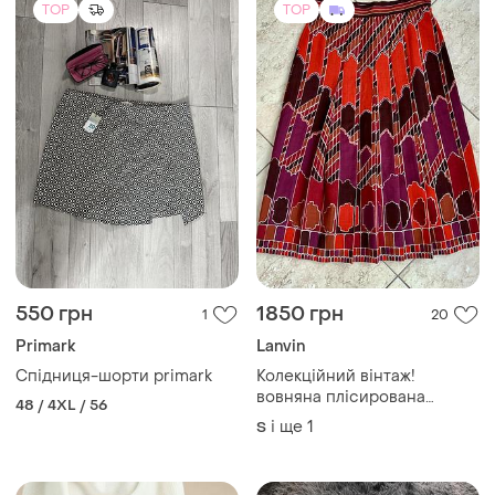
TOP
TOP
550 грн
1850 грн
1
20
Primark
Lanvin
Спідниця-шорти primark
Колекційний вінтаж!
вовняна плісирована
48 / 4XL / 56
спідниця міді lanvin (made
і ще
1
S
in france)