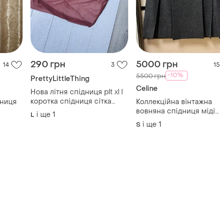
290 грн
5000 грн
14
3
15
-10%
5500 грн
PrettyLittleThing
Celine
Нова літня спідниця plt xl l
коротка спідниця сітка
дниця
Коллекційна вінтажна
сексуальна спідниця з
вовняна спідниця міді
і ще
1
L
поясом
céline 1970s (оригінал,
і ще
1
S
франція)