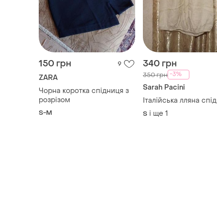
150 грн
340 грн
9
-3%
350 грн
ZARA
Sarah Pacini
Чорна коротка спідниця з
розрізом
Італійська лляна спі
S-M
і ще
1
S