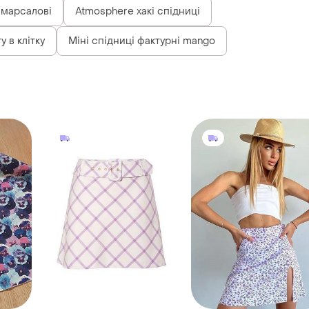
 марсалові
Atmosphere хакі спідниці
у в клітку
Міні спідниці фактурні mango