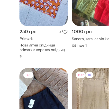
250 грн
1000 грн
3
Primark
Sandro, zara, calvin kl
Нова літня спідниця
і ще
1
ХS
primark s коротка спідниця
тонка помаранчева
S
спідниця в квітковий принт
TOP
TOP