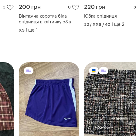
200 грн
220 грн
0
0
8
Вінтажна коротка біла
Юбка спідниця
спідниця в клітинку c&a
і ще
2
32 / XXS / 40
і ще
1
ХS