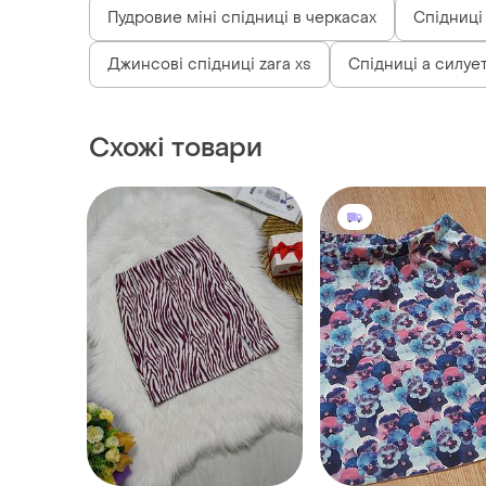
Пудровие міні спідниці в черкасах
Спідниці
Джинсові спідниці zara xs
Спідниці а силует
Схожі товари