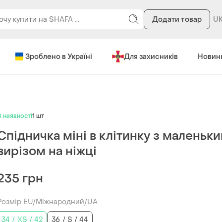
Додати товар
Зроблено в Україні
Для захисників
Новин
В наявності
1 шт
Спідничка міні в клітинку з маленьк
вирізом на ніжці
235 грн
Розмір EU/Міжнародний/UA
34 / XS / 42
36 / S / 44