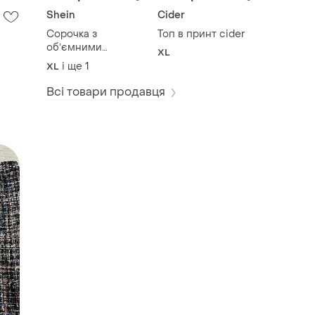
Shein
Cider
Сорочка з
Топ в принт cider
обʼємними
XL
рукавами на
і ще
1
XL
завʼязці ззаду
Всі товари продавця