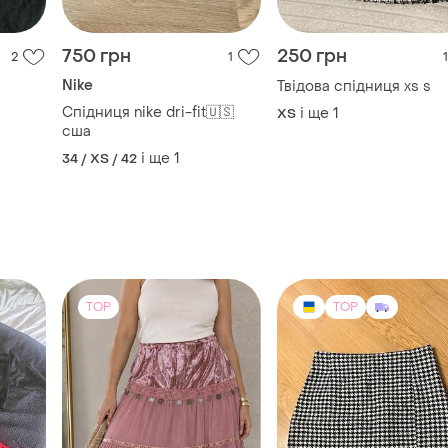
750 грн
250 грн
2
1
1
Nike
Твідова спідниця xs s
Спідниця nike dri-fit🇺🇸
і ще
1
ХS
сша
і ще
1
34 / XS / 42
TOP
TOP