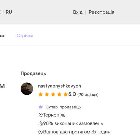
RU
Вхід
|
Реєстрація
ки
Стрічка
Продавець
им
nastyaonyshkevych
5.0
(70 оцінок)
Супер-продавець
Тернопіль
98% виконаних замовлень
Відповідає протягом 3х годин