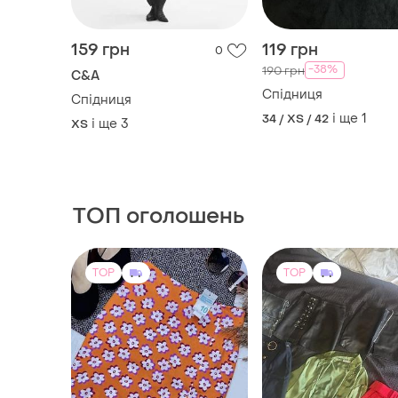
159 грн
119 грн
0
-38%
190 грн
C&A
Спідниця
Спідниця
і ще
1
34 / XS / 42
і ще
3
ХS
ТОП оголошень
TOP
TOP