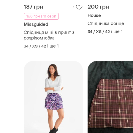
187 грн
200 грн
1
House
168 грн з 11 серп
Спідничка сонце
Missguided
і ще
1
34 / XS / 42
Спідниця міні в принт з
розрізом юбка
і ще
1
34 / XS / 42