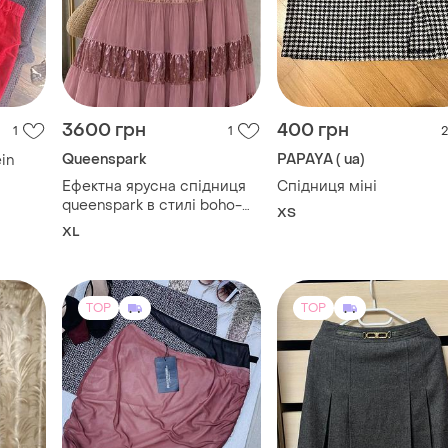
3600 грн
400 грн
1
1
2
Queenspark
PAPAYA ( ua)
ein
Ефектна ярусна спідниця
Спідниця міні
queenspark в стилі boho-
ХS
chic / fairycore
XL
TOP
TOP