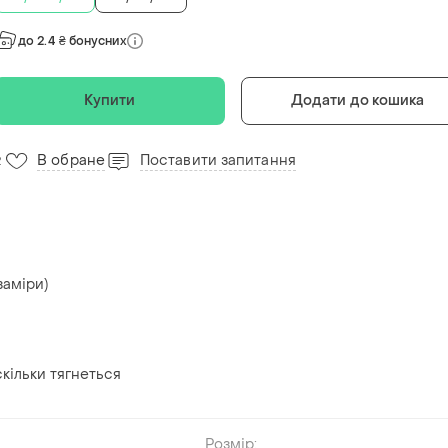
до 2.4 ₴ бонусних
Купити
Додати до кошика
В обране
Поставити запитання
2
заміри)
кільки тягнеться
Розмір: