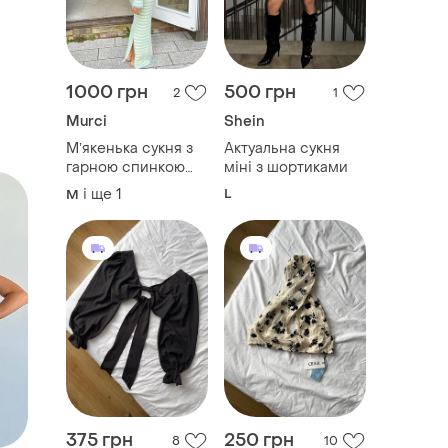
1000 грн
500 грн
2
1
Murci
Shein
Мʼякенька сукня з
Актуальна сукня
гарною спинкою
міні з шортиками
максі довжини
і ще
1
L
M
375 грн
250 грн
8
10