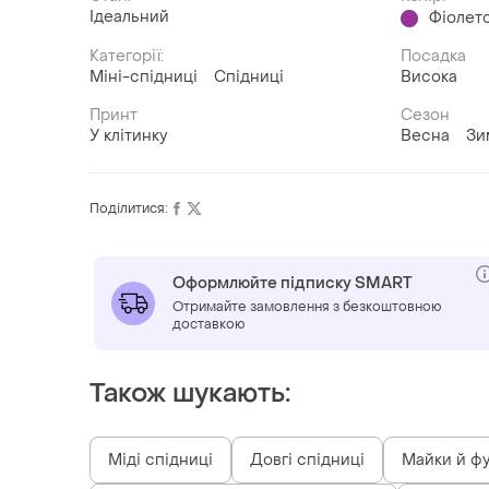
Ідеальний
Фіолет
Категорії:
Посадка
Міні-спідниці
Спідниці
Висока
Принт
Сезон
У клітинку
Весна
Зи
Поділитися:
Оформлюйте підписку SMART
Отримайте замовлення з безкоштовною
доставкою
Також шукають:
Міді спідниці
Довгі спідниці
Майки й ф