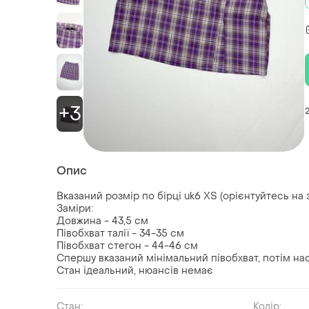
+3
Опис
Вказаний розмір по бірці uk6 XS (орієнтуйтесь на 
Заміри:
Довжина - 43,5 см
Півобхват талії - 34-35 см
Півобхват стегон - 44-46 см
Спершу вказаний мінімальний півобхват, потім нас
Стан ідеальний, нюансів немає
Стан:
Колір: