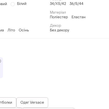
Білий
34/XS/42
36/S/44
овий
Матеріал
Поліестер
Еластан
Декор
ма
Літо
Осінь
Без декору
утболки
Одяг Versace