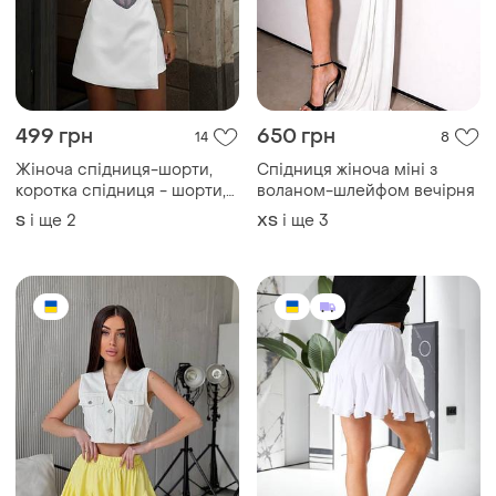
499 грн
650 грн
14
8
Жіноча спідниця-шорти,
Спідниця жіноча міні з
коротка спідниця - шорти,
воланом-шлейфом вечірня
жіночі шорти-спідниця з
і ще
2
і ще
3
S
ХS
вирізом, чорна спідниця з
шортами, жіноча юбка-
шорти, коротка юбка з
шортами