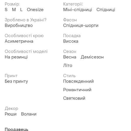
Розмір:
Категорії:
S
M
L
Onesize
Міні-спідниці
Спідниці
Зроблено в Україні?
Фасон
Виробництво
Спідниця-шорти
Особливості крою
Посадка
Асиметрична
Висока
Особливості моделі
Сезон
На резинці
Весна
Демісезон
Літо
Принт
Стиль
Без принту
Повсякденний
Романтичний
Святковий
Декор
Рюши
Волани
Продавець