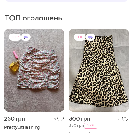
ТОП оголошень
TOP
TOP
250 грн
300 грн
3
0
-15%
350 грн
PrettyLittleThing