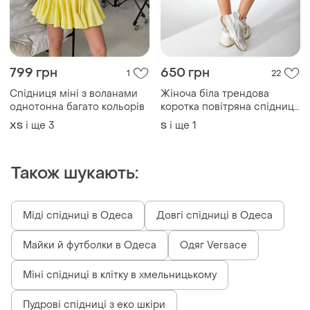
799 грн
650 грн
1
22
Спідниця міні з воланами
Жіноча біла трендова
однотонна багато кольорів
коротка повітряна спідниця
шорти міні з воланами з
і ще
3
і ще
1
ХS
S
шортиками
Також шукають:
Міді спідниці в Одеса
Довгі спідниці в Одеса
Майки й футболки в Одеса
Одяг Versace
Міні спідниці в клітку в хмельницькому
Пудрові спідниці з еко шкіри