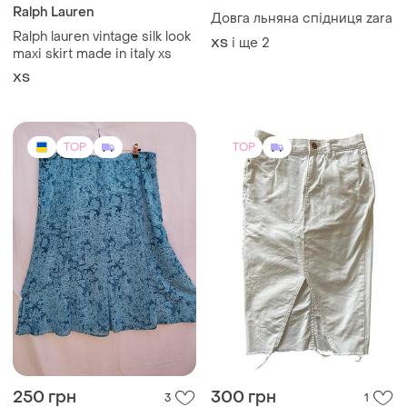
Ralph Lauren
Довга льняна спідниця zara
Ralph lauren vintage silk look
і ще
2
ХS
maxi skirt made in italy xs
ХS
TOP
TOP
250 грн
300 грн
3
1