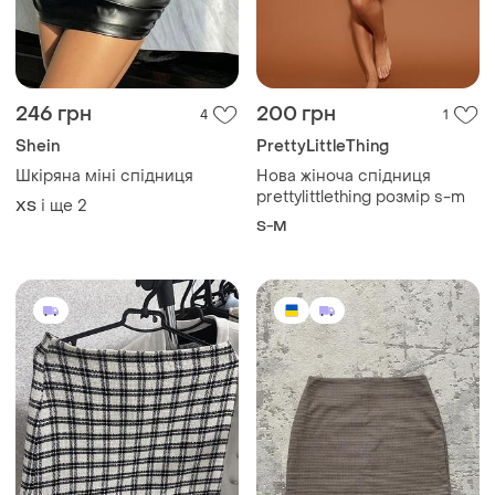
246 грн
200 грн
4
1
Shein
PrettyLittleThing
Шкіряна міні спідниця
Нова жіноча спідниця
prettylittlething розмір s-m
і ще
2
ХS
S-M