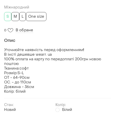
Міжнародний
S
M
L
One size
В обране
0
Опис
Уточнюйте наявність перед оформленням❗️
В інсті дешевше wearr. ua
100% оплата на карту по передоплаті 200грн новою
поштою
Тканина:софт
Розмір:S-L
ОТ - 64-90см
ОС. - до 110см
Довжина - 36см
Колір: білий
Стан:
Колір:
Новий
Білий