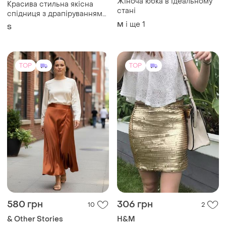
Жіноча юбка в ідеальному
Красива стильна якісна
стані
спідниця з драпіруванням
plt
і ще
1
M
S
TOP
TOP
580 грн
306 грн
10
2
& Other Stories
H&M