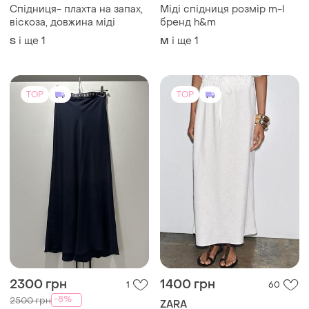
Спідниця- плахта на запах,
Міді спідниця розмір m-l
віскоза, довжина міді
бренд h&m
і ще
1
і ще
1
S
M
TOP
TOP
2300 грн
1400 грн
1
60
-8%
2500 грн
ZARA