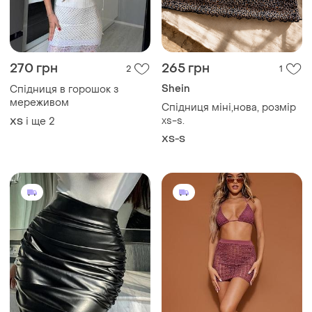
270 грн
265 грн
2
1
Shein
Спідниця в горошок з
мереживом
Спідниця міні,нова, розмір
xs-s.
і ще
2
ХS
XS-S