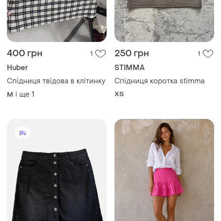
400 грн
250 грн
1
1
Huber
STIMMA
Спідниця твідова в клітинку
Спідниця коротка stimma
і ще
1
ХS
M