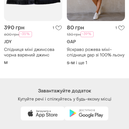
390 грн
80 грн
1
1
-35%
-39%
600 грн
130 грн
JDY
GAP
Спідниця міні джинсова
Яскраво рожева міні-
чорна варений джинс
спідниця gap зі 100% льону
M
і ще
1
S-M
Завантажуйте додаток
Купуйте речі і спілкуйтесь у будь-якому місці