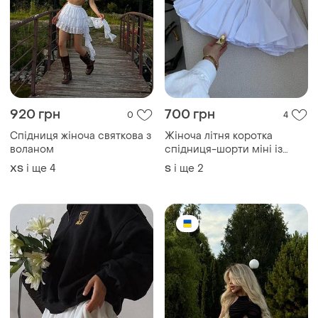
920 грн
700 грн
0
4
Спідниця жіноча святкова з
Жіноча літня коротка
воланом
спідниця-шорти міні із
воланами біла
і ще
4
і ще
2
ХS
S