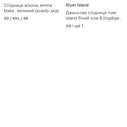
River Island
Спідниця жіноча, emma
blake , великий розмір ,міді.
Джинсова спідниця river
island білий size 8 (підійде
50 / 4XL / 58
на xs/s) має невеличку
і ще
1
ХS
жовту плямку (останнє
фото)