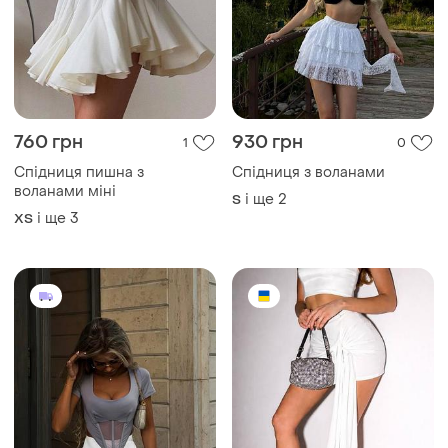
760 грн
930 грн
1
0
Спідниця пишна з
Спідниця з воланами
воланами міні
і ще
2
S
і ще
3
ХS