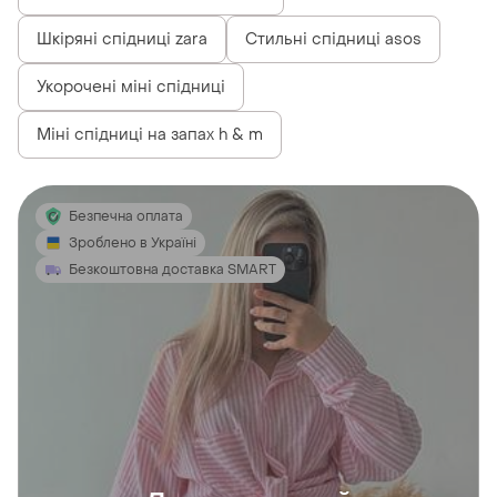
Шкіряні спідниці zara
Стильні спідниці asos
Укорочені міні спідниці
Міні спідниці на запах h & m
Безпечна оплата
Зроблено в Україні
Безкоштовна доставка SMART