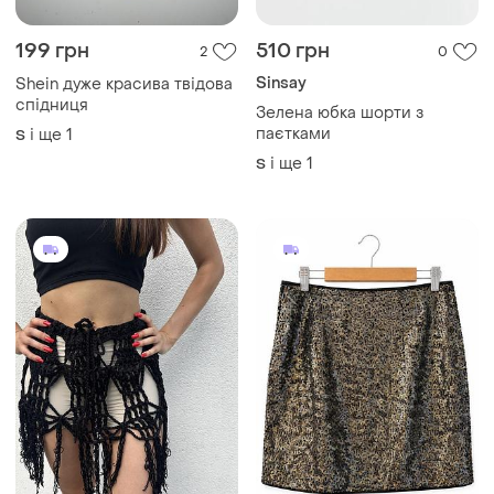
199 грн
510 грн
2
0
Sinsay
Shein дуже красива твідова
спідниця
Зелена юбка шорти з
паєтками
і ще
1
S
і ще
1
S