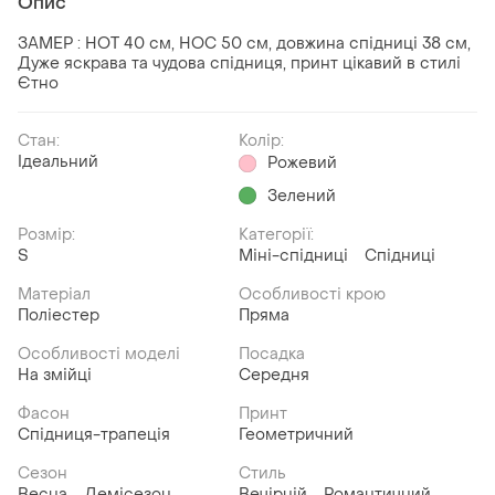
Опис
ЗАМЕР : НОТ 40 см, НОС 50 см, довжина спідниці 38 см,
Дуже яскрава та чудова спідниця, принт цікавий в стилі
Єтно
Стан:
Колір:
Ідеальний
Рожевий
Зелений
Розмір:
Категорії:
S
Міні-спідниці
Спідниці
Матеріал
Особливості крою
Поліестер
Пряма
Особливості моделі
Посадка
На змійці
Середня
Фасон
Принт
Спідниця-трапеція
Геометричний
Сезон
Стиль
Весна
Демісезон
Вечірній
Романтичний