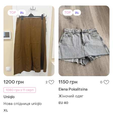
клітинку ⚡ коротка міні
спідниця плісе
TOP
TOP
1200 грн
1150 грн
2
0
Elena Pokalitsina
1080 грн з 11 серп
Жіночий одяг
Uniqlo
EU 40
Нова спідниця uniqlo
XL