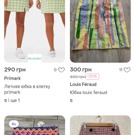
290 грн
300 грн
0
11
-25%
400 грн
Primark
Louis Féraud
Летняя юбка в клетку
primark
Юбка louis feraud
і ще
1
S
S