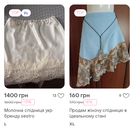
TOP
TOP
1400 грн
160 грн
13
9
-13%
-6%
1600 грн
170 грн
Молочна спідниця укр
Продам жіночу спідницю в
бренду sestro
ідеальному стані
L
XL