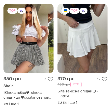
TOP
TOP
350 грн
370 грн
5
19
-23%
480 грн
Shein
Біла тенісна спідниця-
Жіноча юбка🖤 жіноча
шорти
спідниця 🖤комбінований
дизайн з ремінцем 🖤 shein
і ще
1
EU 34
і ще
1
ХS
📐 спідниця кльош у