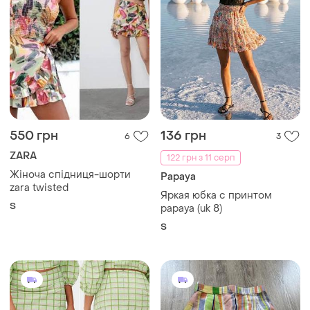
550 грн
136 грн
6
3
ZARA
122 грн з 11 серп
Жіноча спідниця-шорти
Papaya
zara twisted
Яркая юбка с принтом
S
papaya (uk 8)
S