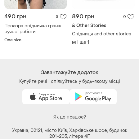
490 грн
890 грн
5
0
& Other Stories
Прозора спідничка гранж
ручної роботи
Спідниця and other stories
One size
і ще
1
M
Завантажуйте додаток
Купуйте речі і спілкуйтесь у будь-якому місці
Як це працює?
Україна, 02121, місто Київ, Харківське шосе, будинок
201-203, літера 4Г