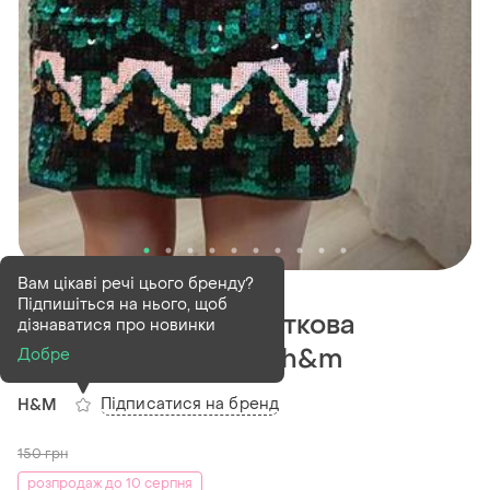
В наявності
1 шт
Вам цікаві речі цього бренду?
Підпишіться на нього, щоб
Жіноча яскрава, святкова
дізнаватися про новинки
спідниця в пайєтки h&m
Добре
Підписатися на бренд
H&M
150
грн
розпродаж до 10 серпня