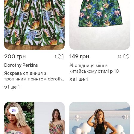
200 грн
149 грн
1
14
Dorothy Perkins
🎁 спідниця міні в
китайському стилі р 10
Яскрава спідниця з
тропічним принтом dorothy
і ще
1
ХS
perkins
і ще
1
S