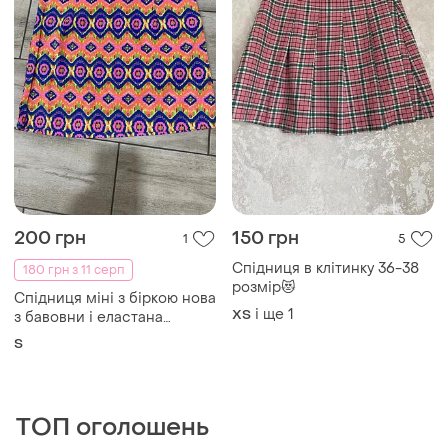
200 грн
150 грн
1
5
Спідниця в клітинку 36-38
180 грн з 11 серп
розмір😻
Спідниця міні з біркою нова
і ще
1
ХS
з бавовни і еластана
франція розмір s
S
ТОП оголошень