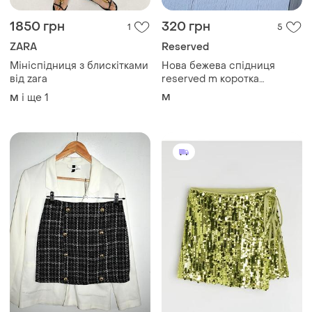
1850 грн
320 грн
1
5
ZARA
Reserved
Мініспідниця з блискітками
Нова бежева спідниця
від zara
reserved m коротка
спідниця трапеція базова
і ще
1
M
M
спідниця з ґудзиками