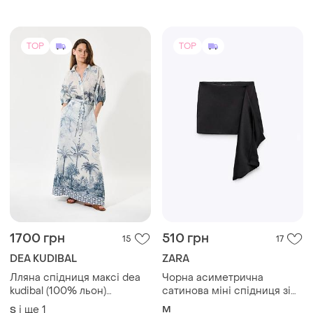
TOP
TOP
1700 грн
510 грн
15
17
DEA KUDIBAL
ZARA
Лляна спідниця максі dea
Чорна асиметрична
kudibal (100% льон)
сатинова міні спідниця зі
преміум-бренд, розмір s
звисаючою частиною zara
і ще
1
M
S