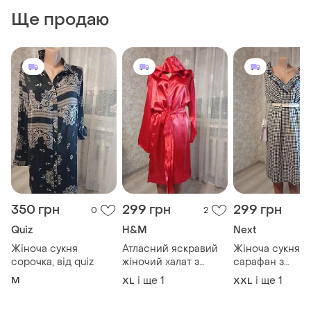
Ще продаю
350 грн
299 грн
299 грн
0
2
Quiz
H&M
Next
Жіноча сукня
Атласний яскравий
Жіноча сукня
сорочка, від quiz
жіночий халат з
сарафан з
капюшоном
натуральної тк
M
і ще
1
і ще
1
XL
XXL
льону та віскоз
виробник банг