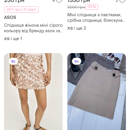
230 грн
1350 грн
4
2
-55%
3000 грн
207 грн з 11 серп
Міні спідниця з паєтками,
ASOS
срібна спідниця, блискуча
Спідниця жіноча міні сірого
спідниця, спідниця з
і ще
2
ХS
кольору від бренду asos xs
лелітками
d
і ще
1
ХS