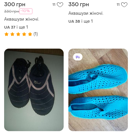
300 грн
350 грн
11
11
-10%
330 грн
Аквашузи жіночі.
Аквашузи жіночі.
і ще
1
UA 38
і ще
1
UA 37
(1)