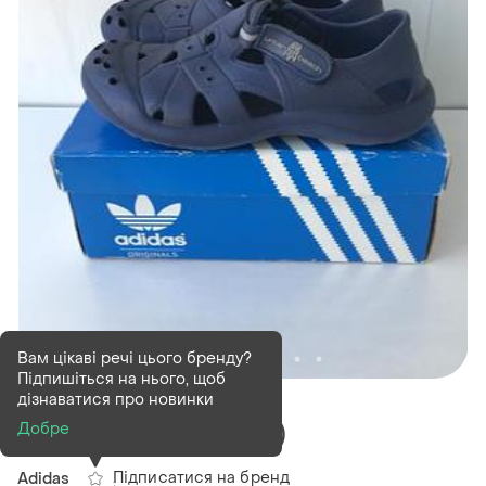
Вам цікаві речі цього бренду?
Підпишіться на нього, щоб
В наявності
1 шт
дізнаватися про новинки
Конверсы ( коралки)
Добре
Підписатися на бренд
Adidas