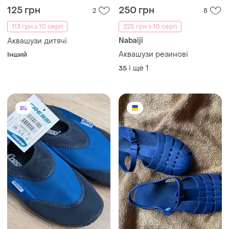
125 грн
250 грн
2
8
113 грн з 10 серп
225 грн з 10 серп
Nabaiji
Аквашузи дитячі
Аквашузи резинові
Інший
і ще
1
35