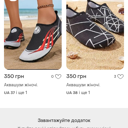
350 грн
350 грн
0
3
Аквашузи жіночі.
Аквашузи жіночі.
і ще
1
і ще
1
UA 37
UA 38
Завантажуйте додаток