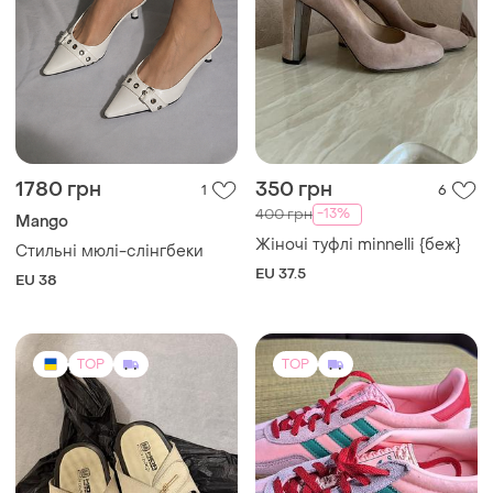
1780 грн
350 грн
1
6
-13%
400 грн
Mango
Жіночі туфлі minnelli {беж}
Стильні мюлі-слінгбеки
EU 37.5
EU 38
TOP
TOP