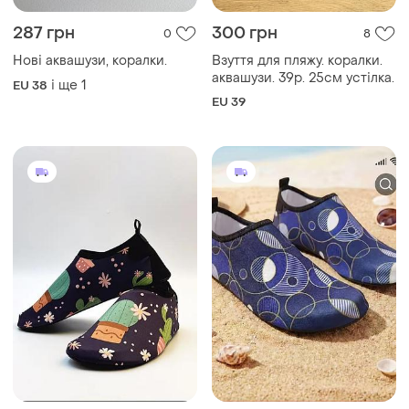
287 грн
300 грн
0
8
Нові аквашузи, коралки.
Взуття для пляжу. коралки.
аквашузи. 39р. 25см устілка.
і ще
1
EU 38
EU 39