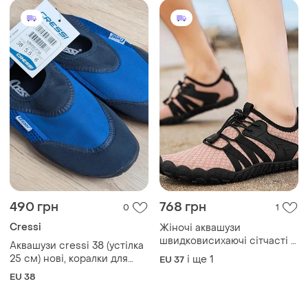
490 грн
768 грн
0
1
Cressi
Жіночі аквашузи
швидковисихаючі сітчасті з
Аквашузи cressi 38 (устілка
еластичною шнурівкоґ для
25 см) нові, коралки для
і ще
1
EU 37
зручного регулювання колір
моря
EU 38
пудровий/чорний роз.37-38