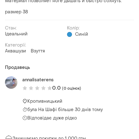
Материал позволяет ноге дышать и быстро сохнуть.
размер 38
Стан:
Колір:
Ідеальний
Синій
Категорії:
Аквашузи
Взуття
Продавець
annalisaterens
0.0
(0 оцінок)
Кропивницький
була
На Шафі більше 30 днів тому
Відповідає дуже рідко
Захищаємо покупки до 1 000 грн