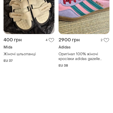
400 грн
2900 грн
4
2
Mida
Adidas
Жіночі шльопанці
Оригінал 100% жіночі
кросівки adidas gazelle
EU 37
indoor pink(розмір 38-24см)
EU 38