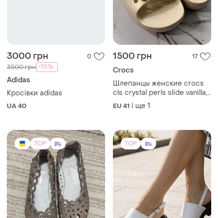
3000 грн
1500 грн
0
17
-15%
3500 грн
Crocs
Adidas
Шлепанцы женские crocs
cls crystal perls slide vanilla,
Кросівки adidas
w10, 26см.. , бежевые
і ще
1
UA 40
EU 41
TOP
TOP