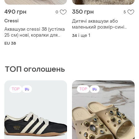
490 грн
350 грн
0
5
Cressi
Дитячі аквашузи або
маленький розмір-сині
Аквашузи cressi 38 (устілка
босоніжки аквашузи
25 см) нові, коралки для
і ще
1
34
моря
EU 38
ТОП оголошень
TOP
TOP