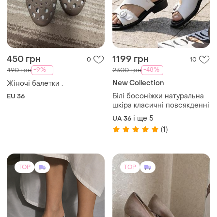
450 грн
1199 грн
0
10
-9%
-48%
490 грн
2300 грн
New Collection
Жіночі балетки .
Білі босоніжки натуральна
EU 36
шкіра класичні повсякденні
і ще
5
UA 36
(1)
TOP
TOP