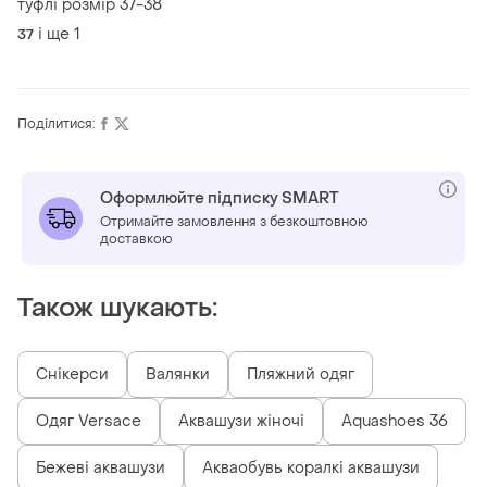
туфлі розмір 37-38
і ще
1
37
Поділитися:
Оформлюйте підписку SMART
Отримайте замовлення з безкоштовною
доставкою
Також шукають:
Снікерси
Валянки
Пляжний одяг
Одяг Versace
Аквашузи жіночі
Aquashoes 36
Бежеві аквашузи
Акваобувь коралкі аквашузи