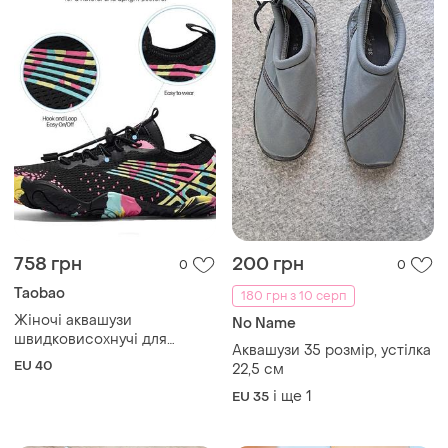
758 грн
200 грн
0
0
Taobao
180 грн з 10 серп
Жіночі аквашузи
No Name
швидковисохнучі для
Аквашузи 35 розмір, устілка
водних видів спорту роз.40
EU 40
22,5 см
і ще
1
EU 35