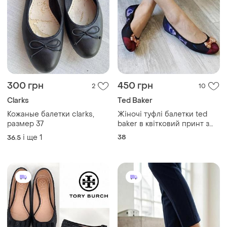
300 грн
450 грн
2
10
Clarks
Ted Baker
Кожаные балетки clarks,
Жіночі туфлі балетки ted
размер 37
baker в квітковий принт з
бантом матеріал текстиль
і ще
1
38
36.5
розмір 38