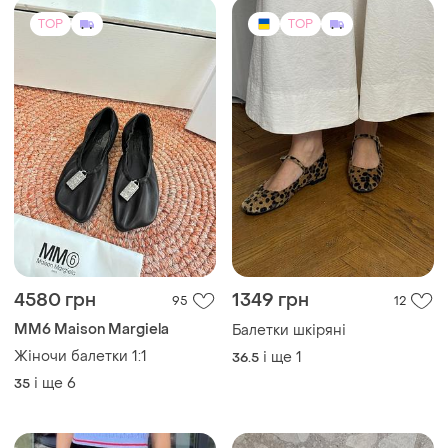
TOP
TOP
4580 грн
1349 грн
95
12
MM6 Maison Margiela
Балетки шкіряні
Жіночи балетки 1:1
і ще
1
36.5
і ще
6
35