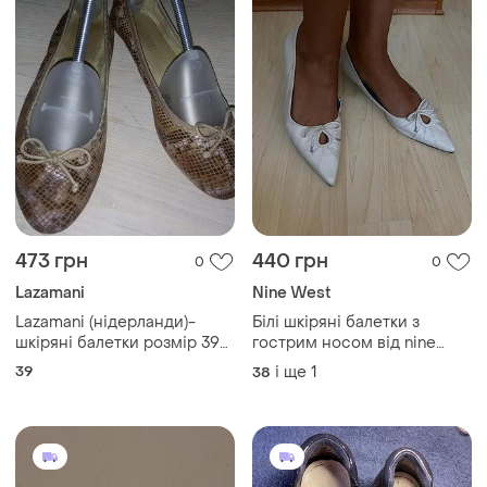
473 грн
440 грн
0
0
Lazamani
Nine West
Lazamani (нідерланди)-
Білі шкіряні балетки з
шкіряні балетки розмір 39
гострим носом від nine
(25,5 см)
west
39
і ще
1
38