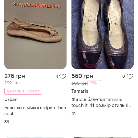
275 грн
550 грн
4
0
299 грн
-9%
600 грн
Tamaris
248 грн з 10 серп
Urban
Жіночі балетки tamaris
touch it, 41 розмір стильні
Балетки з м'якої шкіри urban
та комфортні балетки
soul
41
tamaris touch it у
39
класичному чорному
кольорі.