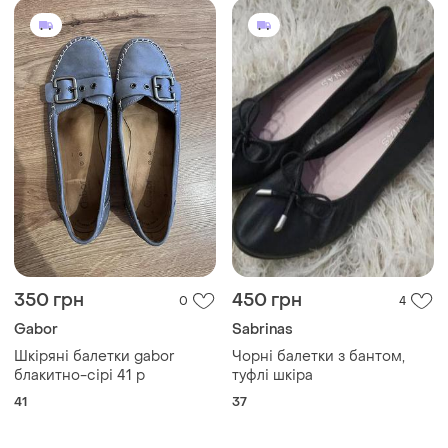
350 грн
450 грн
0
4
Gabor
Sabrinas
Шкіряні балетки gabor
Чорні балетки з бантом,
блакитно-сірі 41 р
туфлі шкіра
41
37