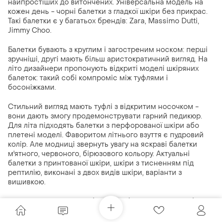
найпростіших до витончених. Універсальна модель на
кожен день - чорні балетки з гладкої шкіри без прикрас.
Такі балетки є у багатьох брендів: Zara, Massimo Dutti,
Jimmy Choo.
Балетки бувають з круглим і загостреним носком: перші
зручніші, другі мають більш аристократичний вигляд. На
літо дизайнери пропонують відкриті моделі шкіряних
балеток: такий собі компроміс між туфлями і
босоніжками.
Стильний вигляд мають туфлі з відкритим носочком -
вони дають змогу продемонструвати гарний педикюр.
Для літа підходять балетки з перфорованої шкіри або
плетені моделі. Фаворитом літнього взуття є пудровий
колір. Але модниці звернуть увагу на яскраві балетки
м'ятного, червоного, бірюзового кольору. Актуальні
балетки з принтованої шкіри, шкіри з тисненням під
рептилію, виконані з двох видів шкіри, варіанти з
вишивкою.
Популярний декор для балеток - банти. Це можуть бути
скромні бантики з тонких шкіряних або атласних стрічок,
масивні банти із замші та оксамиту, які закривають