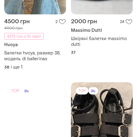
4500 грн
2000 грн
2
24
4900 грн
Massimo Dutti
4275 грн з 10 серп
Шкіряні балетки massimo
dutti
Hvoya
37
Балетки hvoya, размер 38,
модель di ballerinas
і ще
1
38
TOP
TOP