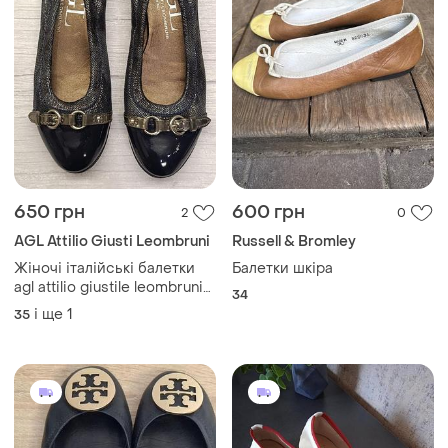
650 грн
600 грн
2
0
AGL Attilio Giusti Leombruni
Russell & Bromley
Жіночі італійські балетки
Балетки шкіра
agl attilio giustile leombruni
34
(made in italy) 35 розмір
і ще
1
35