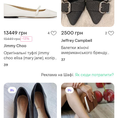
13449 грн
2500 грн
4
2
-13%
15449 грн
Jeffrey Campbell
Jimmy Choo
Балетки жіночі
американського бренду
Оригінальні туфлі jimmy
jeffrey campbell .чорні
choo elisa (mary jane), колір
37
текстиль,шкіра 37 розмір
айворі/молочний.
39
Реклама на Шафі.
Як сюди потрапити?