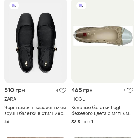
510 грн
465 грн
4
7
ZARA
HÖGL
Чорні шкіряні класичні мʼякі
Кожаные балетки högl
зручні балетки в стилі мері
бежевого цвета с мятными
джейн з натуральної шкіри з
мысками и декоративными
36
і ще
1
38.5
квадратним мисом zara 36
бантами
розміру