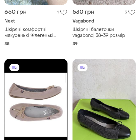
650 грн
530 грн
1
3
Next
Vagabond
Шкіряні комфортні
Шкіряні балеточки
мякусенькі 🦋легенькі
vagabond, 38-39 розмір
балетки р 38/25 см next
38
39
некст