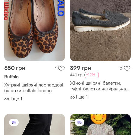
550 грн
399 грн
4
0
-12%
449 грн
Buffalo
Жіночі шкіряні балетки,
Хутряні шкіряні леопардові
туфлі-балетки натуральна
балетки buffalo london
шкіра. розмір пишуть 37
і ще
1
36
і ще
1
38