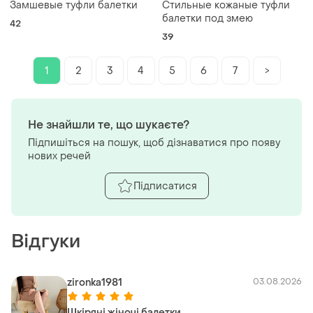
Замшевые туфли балетки
Стильные кожаные туфли
балетки под змею
42
39
1
2
3
4
5
6
7
>
Не знайшли те, що шукаєте?
Підпишіться на пошук, щоб дізнаватися про появу
нових речей
Підписатися
Відгуки
zironka1981
03.08.2026
Шкіряні жіночі балетки