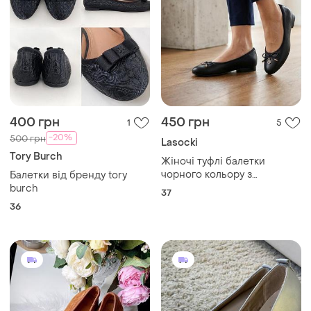
400 грн
450 грн
1
5
-20%
500 грн
Lasocki
Tory Burch
Жіночі туфлі балетки
чорного кольору з
Балетки від бренду tory
натуральної шкіри lasocki
burch
37
36