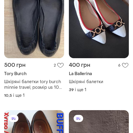
500 грн
400 грн
2
6
Tory Burch
La Ballerina
Шкіряні балетки tory burch
Шкіряні балетки
minnie travel, розмір us 10.5
і ще
1
39
m, золотистий логотип,
і ще
1
10,5
чорний