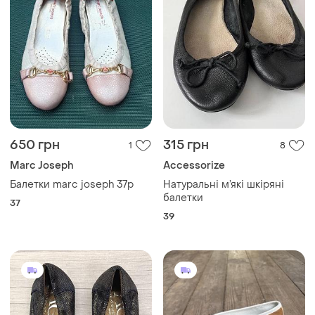
650 грн
315 грн
1
8
Marc Joseph
Accessorize
Балетки marc joseph 37р
Натуральні м’які шкіряні
балетки
37
39