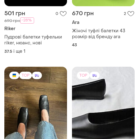
501 грн
670 грн
0
2
-28%
690 грн
Ara
Riker
Жіночі туфлі балетки 43
розмір від бренду ara
Пудрові балетки туфельки
riker, нюанс, нові
43
і ще
1
37.5
TOP
TOP