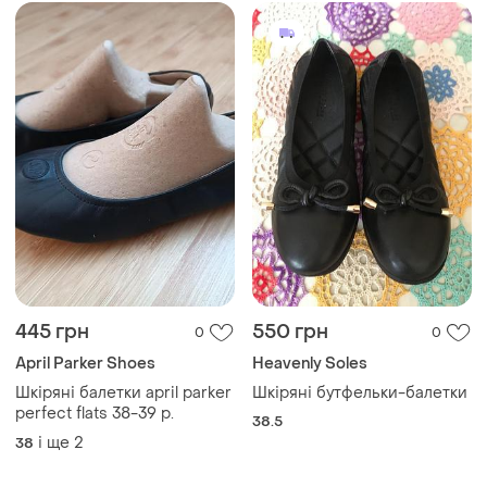
445 грн
550 грн
0
0
April Parker Shoes
​Heavenly Soles
Шкіряні балетки april parker
Шкіряні бутфельки-балетки
perfect flats 38-39 р.
38.5
і ще
2
38