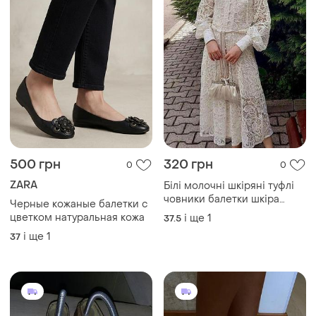
500 грн
320 грн
0
0
ZARA
Білі молочні шкіряні туфлі
човники балетки шкіра
Черные кожаные балетки с
черевики на низькому ходу
цветком натуральная кожа
і ще
1
37.5
елегантні на весілля на
і ще
1
37
розпис