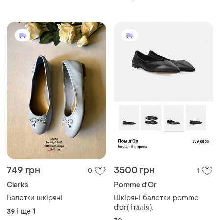
розмір 36, 37, 37,5,
749 грн
3500 грн
0
1
Clarks
Pomme d'Or
Балетки шкіряні
Шкіряні балєтки pomme
d'or( італія).
і ще
1
39