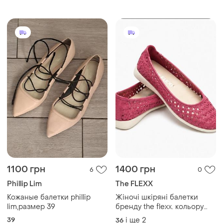
текстиль
1100 грн
1400 грн
6
0
Phillip Lim
The FLEXX
Кожаные балетки phillip
Жіночі шкіряні балетки
lim,размер 39
бренду the flexx. кольору
фуксія з плетеним верхом.
39
і ще
2
36