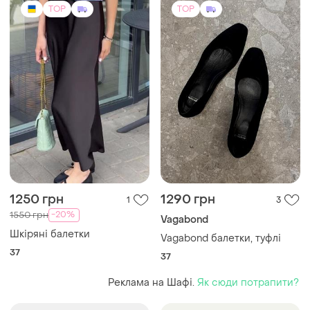
TOP
TOP
1250 грн
1290 грн
1
3
-20%
1550 грн
Vagabond
Шкіряні балетки
Vagabond балетки, туфлі
37
37
Реклама на Шафі.
Як сюди потрапити?