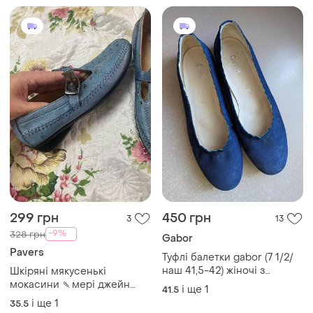
299 грн
450 грн
3
13
-9%
328 грн
Gabor
Pavers
Туфлі балетки gabor (7 1/2/
наш 41,5-42) жіночі з
Шкіряні мякусенькі
натуральної замші та шкіри
мокасини 🍡мері джейн
і ще
1
41.5
темносині
ортопедичні р 36/22 см
і ще
1
35.5
pavers