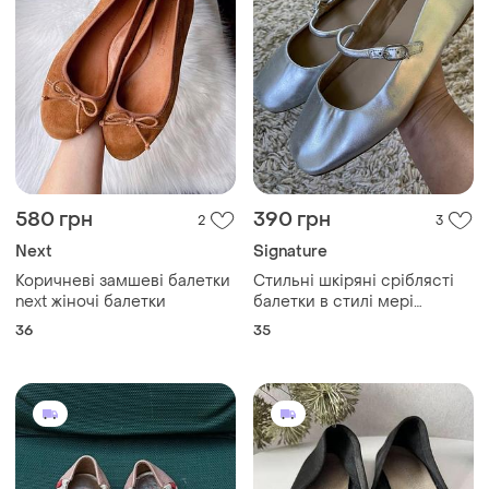
580 грн
390 грн
2
3
Next
Signature
Коричневі замшеві балетки
Стильні шкіряні сріблясті
next жіночі балетки
балетки в стилі мері
джейн,signature,р.35
36
35