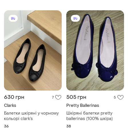
630 грн
505 грн
7
5
Clarks
Pretty Ballerinas
Балетки шкіряні у чорному
Шкіряні балетки pretty
кольорі clark’s
ballerinas (100% шкіра)
36
38