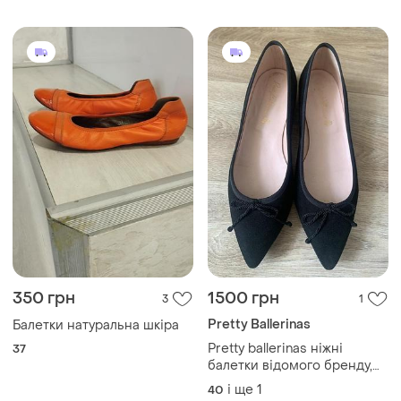
ісранія
350 грн
1500 грн
3
1
Pretty Ballerinas
Балетки натуральна шкіра
Pretty ballerinas ніжні
37
балетки відомого бренду,
виконані з натуральної
і ще
1
40
замші, всередині шкіра та