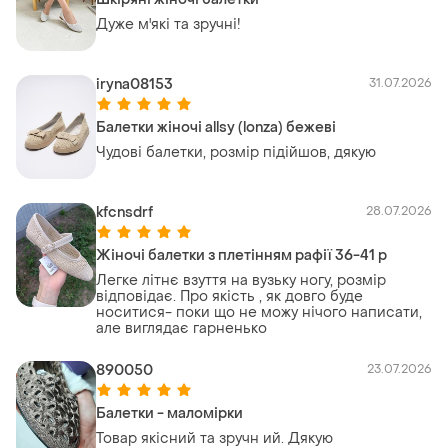
Дуже м'які та зручні!
iryna08153
31.07.2026
Балетки жіночі allsy (lonza) бежеві
Чудові балетки, розмір підійшов, дякую
kfcnsdrf
28.07.2026
Жіночі балетки з плетінням рафії 36-41 р
Легке літнє взуття на вузьку ногу, розмір
відповідає. Про якість , як довго буде
носитися- поки що не можу нічого написати,
але виглядає гарненько
890050
23.07.2026
Балетки - маломірки
Товар якісний та зручн ий. Дякую