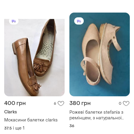
400 грн
380 грн
6
0
Clarks
Рожеві балетки stefania з
ремінцем, з натуральної
Мокасини балетки clarks
шкіри, на якій вибиті
36
і ще
1
37.5
квіточки, надзвичайно м'які.