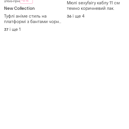
-8%
2155 грн
Мюлі sexyfairy каблу 11 см
New Collection
темно коричневий лак.
Туфлі аніме стиль на
і ще
4
36
платформі з бантами чорні
лаковані
і ще
1
37