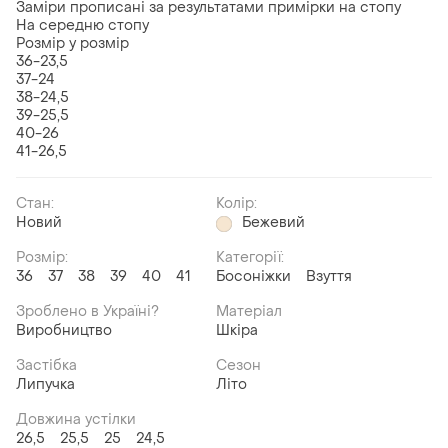
Заміри прописані за результатами примірки на стопу
На середню стопу
Розмір у розмір
36-23,5
37-24
38-24,5
39-25,5
40-26
41-26,5
Стан:
Колір:
Новий
Бежевий
Розмір:
Категорії:
36
37
38
39
40
41
Босоніжки
Взуття
Зроблено в Україні?
Матеріал
Виробництво
Шкіра
Застібка
Сезон
Липучка
Літо
Довжина устілки
26,5
25,5
25
24,5