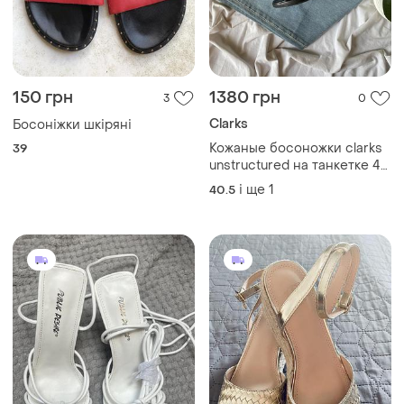
150 грн
1380 грн
3
0
Clarks
Босоніжки шкіряні
Кожаные босоножки clarks
39
unstructured на танкетке 41
(25.5см.)
і ще
1
40.5