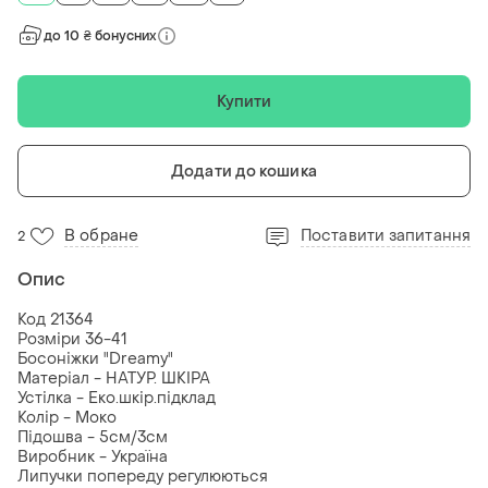
до 10 ₴ бонусних
Купити
Додати до кошика
В обране
Поставити запитання
2
Опис
Код 21364
Розміри 36-41
Босоніжки "Dreamy"
Матеріал - НАТУР. ШКІРА
Устілка - Еко.шкір.підклад
Колір - Моко
Підошва - 5см/3см
Виробник - Україна
Липучки попереду регулюються