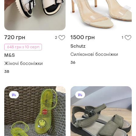
720 грн
1500 грн
2
1
Schutz
648 грн з 10 серп
Силіконові босоніжки
M&S
36
Жіночі босоніжки
38