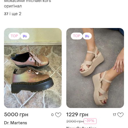
Мокасини michael kors
оригінал
і ще
2
37
TOP
TOP
5000 грн
1229 грн
0
17
-39%
2000 грн
Dr. Martens