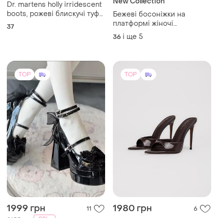
New Collection
Dr. martens holly irridescent
boots, рожеві блискучі туфлі
Бежеві босоніжки на
лімітована колекція
платформі жіночі
37
повсякденні
і ще
5
36
TOP
TOP
1999 грн
1980 грн
11
6