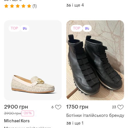
і ще
4
36
(1)
TOP
TOP
2900 грн
1750 грн
6
23
-26%
3900 грн
Ботінки італійського бренду
Michael Kors
і ще
1
38