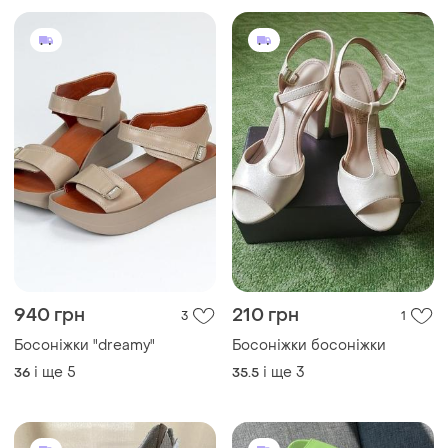
940 грн
210 грн
3
1
Босоніжки "dreamy"
Босоніжки босоніжки
і ще
5
і ще
3
36
35.5