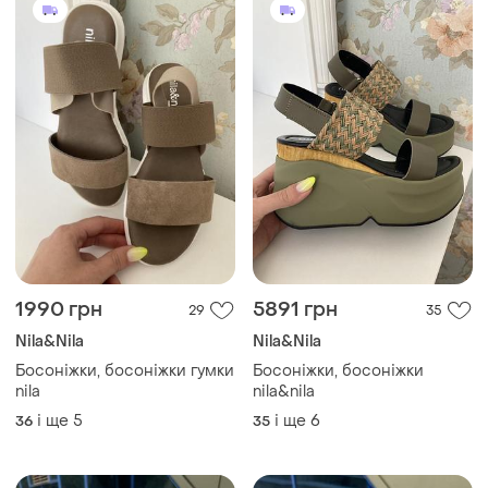
1990 грн
5891 грн
29
35
Nila&Nila
Nila&Nila
Босоніжки, босоніжки гумки
Босоніжки, босоніжки
nila
nila&nila
і ще
5
і ще
6
36
35