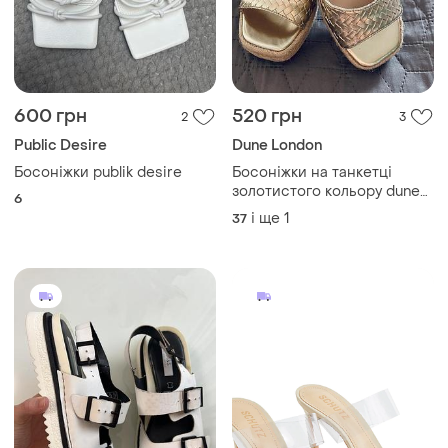
600 грн
520 грн
2
3
Public Desire
Dune London
Босоніжки publik desire
Босоніжки на танкетці
золотистого кольору dune
6
london
і ще
1
37