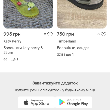
995 грн
750 грн
0
0
Katy Perry
Timberland
Босоніжки katy perry 8-
Босоніжки, сандалі
25cm
і ще
1
37.5
і ще
1
38
Завантажуйте додаток
Купуйте речі і спілкуйтесь у будь-якому місці