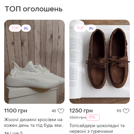
ТОП оголошень
TOP
TOP
1100 грн
1250 грн
45
95
-8%
1350 грн
Жіночі дихаючі кросівки на
кожен день та під будь який
Топсайдери шоколадні та
образ.
червоні з туреччини
і ще
5
36