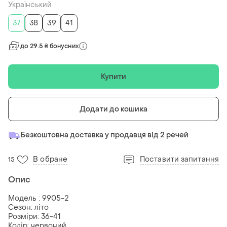
Український
37
38
39
41
до 29.5 ₴ бонусних
Купити
Додати до кошика
Безкоштовна доставка у продавця від 2 речей
В обране
Поставити запитання
15
Опис
Модель : 9905-2
Сезон: літо
Розміри: 36-41
Колір: червоний