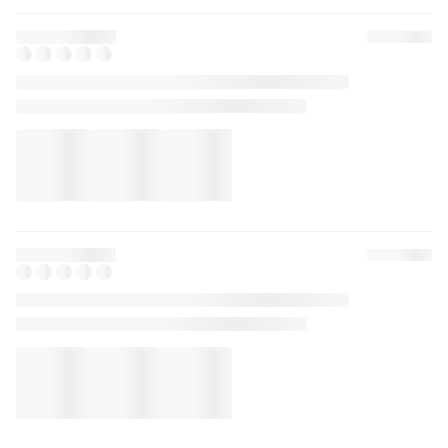
3180 грн
3500 грн
5
3
Босоніжки жіночі червоні
Босоніжки жіночі червоні
шкіра / лаковані босоніжки
шкіра / лаковані босоніжки
червоні / червоні
на підборах / червоні
і ще
5
і ще
5
36
36
босоніжки з круглим мисом
босоніжки на каблуках /
/ червоні босоніжки на
червоні босоніжки з
підборах/ босоніжки з
круглим носиком
плетінням