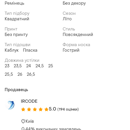
Ремінець
Без декору
Тип підбору
Сезон
Квадратний
Літо
Принт
Стиль
Без принту
Повсякденний
Тип підошви
Форма носка
Каблук
Пласка
Гострий
Довжина устілки
23
23,5
24
24,5
25
25,5
26
26,5
Продавець
IRCODE
5.0
(194 оцінки)
Київ
44% виконаних замовлень