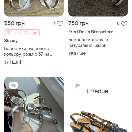
39
і ще
1
40
880 грн
499 грн
0
1
Босоножки 41р raid
Шкіряні нові 💙💛босоніжки
на платформі
41
38