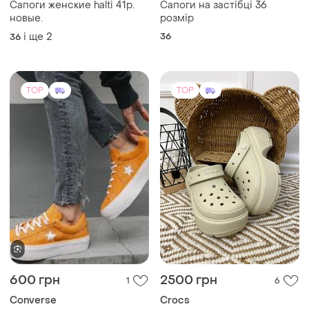
2500 грн
799 грн
3
1
Tommy Hilfiger
Shein
Балетки шкіряні
Римські плетені сандалі з
ремінцем р37
42
37