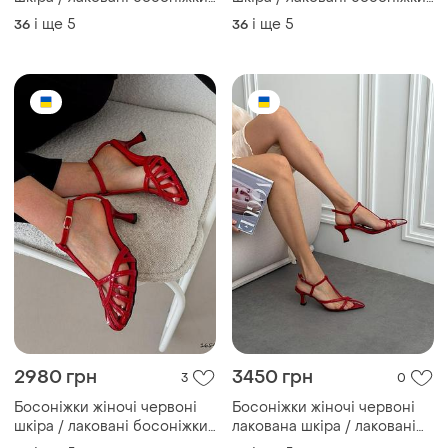
3230 грн
2290 грн
3
1
Босоніжки жіночі червоні
Босоніжки жіночі червоні
шкіра / лаковані босоніжки
замша / червоні замшеві
червоного кольору на
босоніжки / червоні
і ще
5
і ще
5
36
36
підборах / червоні
босоніжки на липучках
босоніжки з плетенням /
червоні босоніжки з
гострим носком