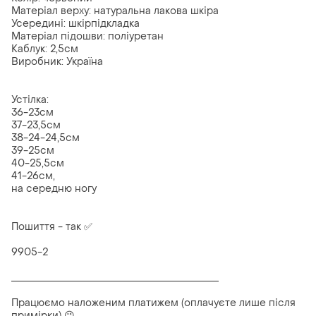
Матеріал верху: натуральна лакова шкіра
Усередині: шкірпідкладка
Матеріал підошви: поліуретан
Каблук: 2,5см
Виробник: Україна
Устілка:
36-23см
37-23,5см
38-24-24,5см
39-25см
40-25,5см
41-26см,
на середню ногу
Пошиття - так ✅
9905-2
__________________________________________
Працюємо наложеним платижем (оплачуєте лише після
примірки) 😉