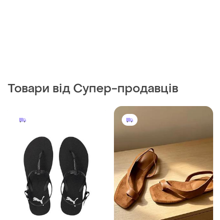
350 грн
750 грн
1
0
Fred De La Bretoniere
315 грн з 10 серп
Босоніжки жіночі з
Sinsay
натуральної шкіри
Босоніжки пудрового
і ще
1
39.5
кольору, розмір 37, на
середню-худеньку ніжку
і ще
1
37