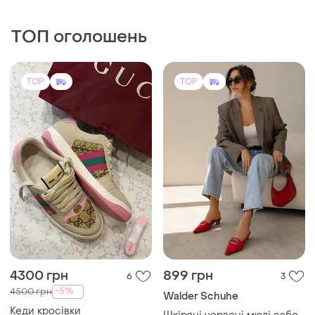
1250 грн
450 грн
0
3
Halti
House
Сапоги женские halti 41р.
Сапоги на застібці 36
новые.
розмір
і ще
2
36
36
TOP
TOP