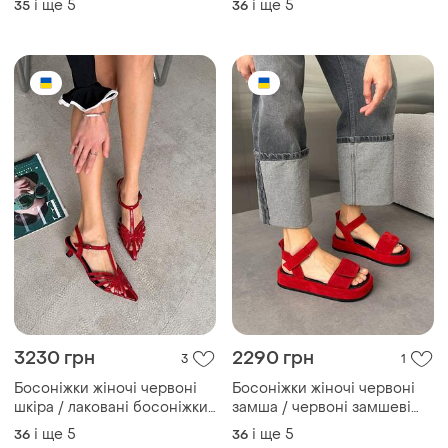
2695 грн
2899 грн
10
2
Босоніжки жіночі червоні
Натуральні шкіряні лаковані
замша / червоні замшеві
червоні босоніжки на
босоніжки / червоні
невисоких підборах
і ще
5
і ще
4
36
36
босоніжки на блискавці /
червоні босоніжки з
плетінням
ТОП оголошень
TOP
TOP