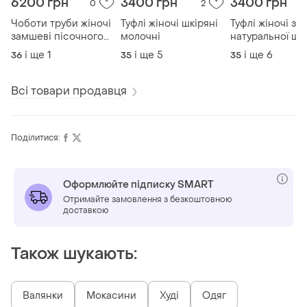
6200 грн
3400 грн
3400 грн
0
2
Чоботи труби жіночі
Туфлі жіночі шкіряні
Туфлі жіночі з
замшеві пісочного
молочні
натуральної шк
кольору демісезонні
чорні
і ще
1
і ще
5
і ще
6
36
35
35
Всі товари продавця
Поділитися:
Оформлюйте підписку SMART
Отримайте замовлення з безкоштовною
доставкою
Також шукають:
Валянки
Мокасини
Худі
Одяг