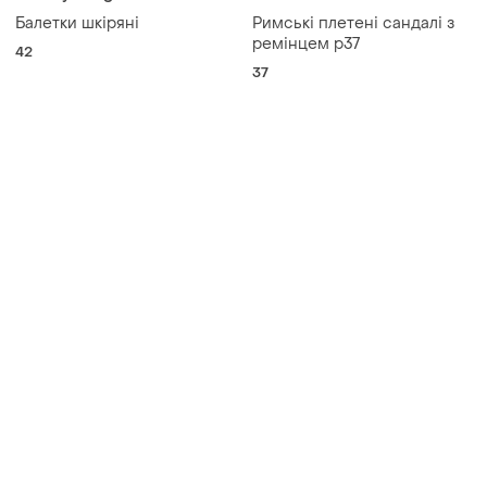
900 грн
348 грн
1
13
Puma
Стильні босоножки нові
Гумові босоніжки puma,
і ще
2
36
оригінал, розмір 40,5
і ще
1
40