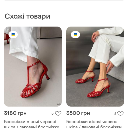
2980 грн
3450 грн
3
0
Босоніжки жіночі червоні
Босоніжки жіночі червоні
шкіра / лаковані босоніжки
лакована шкіра / лаковані
червоного кольору /
босоніжки червоного
і ще
5
і ще
5
35
36
червоні босоніжки на
кольору на підборах /
підборах / червоні
червоні босоніжки з
босоніжки з круглим
гострим носиком
носком