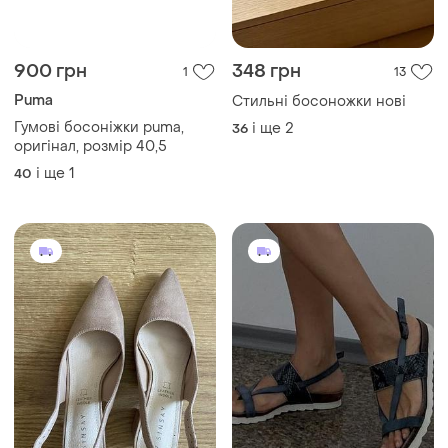
290 грн
1200 грн
5
1
-15%
1400 грн
261 грн з 10 серп
Effedue
Principles
Шкіряні босоніжки effedue
Срібні сандалі босоніжки
vera pelle оригінал
низький хід розмір 40