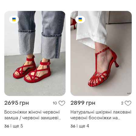
4300 грн
899 грн
6
3
-5%
4500 грн
Walder Schuhe
Кеди кросівки
Шкіряні червоні мюлі сабо
walder schuhe на 34.5-35
39
розмір
і ще
1
34.5
TOP
TOP