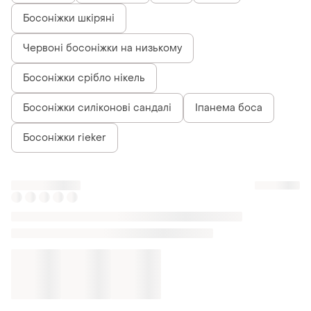
Босоніжки шкіряні
Червоні босоніжки на низькому
Босоніжки срібло нікель
Босоніжки силіконові сандалі
Іпанема боса
Босоніжки rieker
Схожі товари