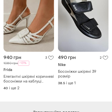
Завантажуйте додаток
Купуйте речі і спілкуйтесь у будь-якому місці
Як це працює?
Україна, 02121, місто Київ, Харківське шосе, будинок
201-203, літера 4Г
Політика конфіденційності
Договір-оферта
Контакти