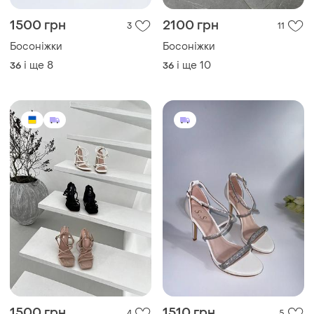
1500 грн
1510 грн
4
5
Босоніжки
Босоніжки
і ще
8
і ще
7
36
36
ТОП оголошень
TOP
TOP