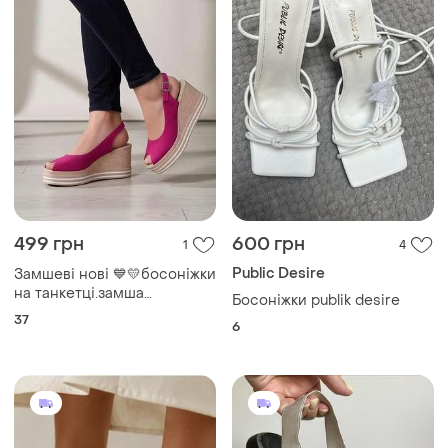
940 грн
490 грн
3
2
-13%
1080 грн
Nike
Frida
Босоніжки шкіряні 39
розмір
Елегантні шкіряні коричневі
босоніжки на каблуці
і ще
1
38.5
бренду frida.
і ще
2
40