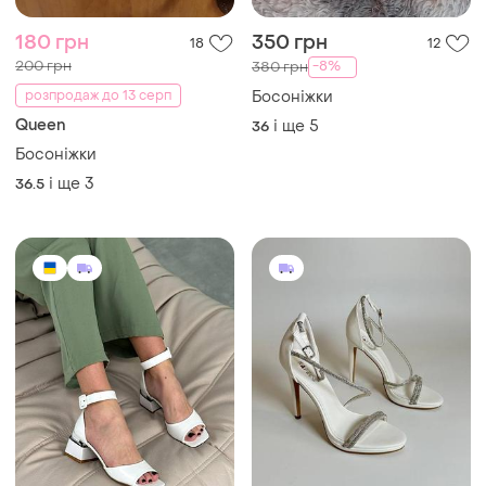
1300 грн
1700 грн
4
1
Босоніжки
Босоніжки
і ще
8
і ще
11
36
35