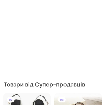
440 грн
500 грн
8
0
H&M
Босоніжки жіночі victoria
secret 37р
Білі босоніжки h&m нові
37
39