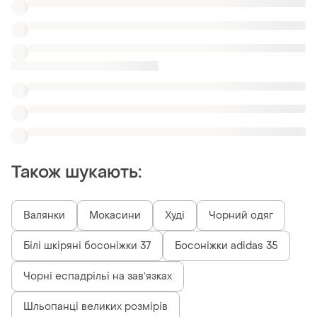
Чорні еспадрільі на завʼязках
Шльопанці великих розмірів
Босоніжки блакитні на платформі
Класичні босоніжки дубль
Схожі товари