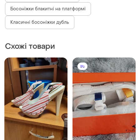
180 грн
350 грн
18
12
200 грн
-8%
380 грн
розпродаж до 13 серп
Босоніжки
Queen
і ще
5
36
Босоніжки
і ще
3
36.5