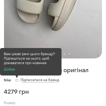
Вам цікаві речі цього бренду?
Підпишіться на нього, щоб
В наявності
4 шт
дізнаватися про новинки
Босоніжки nike calm оригінал
Добре
Підписатися на бренд
Nike
4279 грн
Розмір