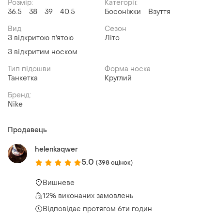
Розмір:
Категорії:
36.5
38
39
40.5
Босоніжки
Взуття
Вид
Сезон
З відкритою п'ятою
Літо
З відкритим носком
Тип підошви
Форма носка
Танкетка
Круглий
Бренд:
Nike
Продавець
helenkaqwer
5.0
(398 оцінок)
Вишневе
12% виконаних замовлень
Відповідає протягом 6ти годин