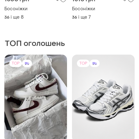
3099 грн
1849 грн
7
12
-49%
6000 грн
Asics
Nike
Кросівки унісекс asics gel-
kayano 14 біло-сріблясті,
Nike sb dunk low sail
розміри 37–40
burgundy crush жіночі
і ще
3
37
кросівки найк данк
і ще
5
36
TOP
TOP