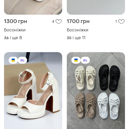
1500 грн
2100 грн
3
11
Босоніжки
Босоніжки
і ще
8
і ще
10
36
36