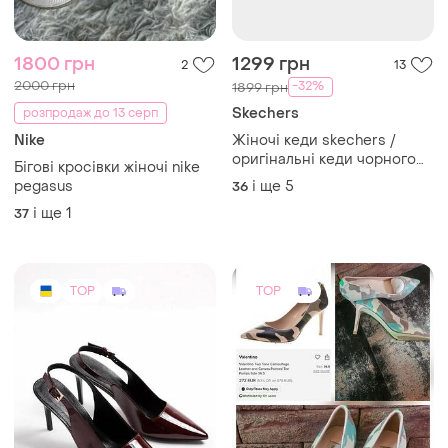
1600 грн
2880 грн
6
2
3200 грн
PAPAYA ( ua)
розпродаж до 13 серп
Слінгбеки, туфельки 39,
бордовий колір
Valentino Garavani
39
Туфлі жіночі.нові!
37