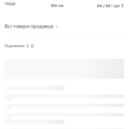
тедді
120 см
і ще
3
XS / 55
Всі товари продавця
Поділитися:
Оформлюйте підписку SMART
Отримайте замовлення з безкоштовною
доставкою
Також шукають:
Валянки
Мокасини
Худі
Чорний одяг
Білі шкіряні босоніжки 37
Босоніжки adidas 35