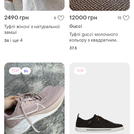
1800 грн
1299 грн
2
13
2000 грн
-32%
1899 грн
Skechers
розпродаж до 13 серп
Nike
Жіночі кеди skechers /
оригінальні кеди чорного
Бігові кросівки жіночі nike
кольору
pegasus
і ще
5
36
і ще
1
37
TOP
TOP