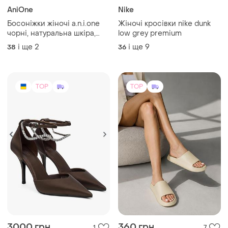
AniOne
Nike
Босоніжки жіночі a.n.i.one
Жіночі кросівки nike dunk
чорні, натуральна шкіра,
low grey premium
платформа 38–40
і ще
2
і ще
9
38
36
TOP
TOP
3000 грн
360 грн
1
7