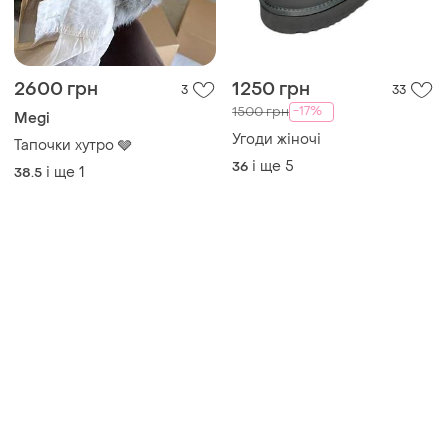
2600 грн
1250 грн
3
33
-17%
1500 грн
Megi
Угоди жіночі
Тапочки хутро 🩶
і ще
5
36
і ще
1
38.5