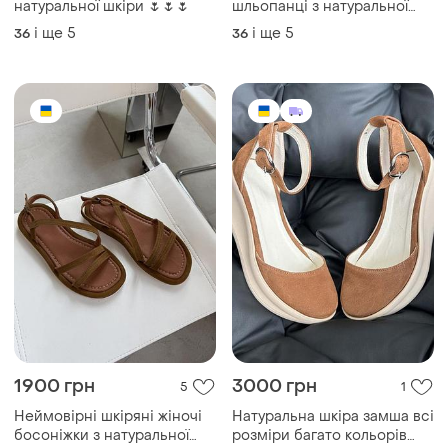
натуральної шкіри 🌷🌷🌷
шльопанці з натуральної
шкіри 🤎🩵💛
і ще
5
і ще
5
36
36
1900 грн
3000 грн
5
1
Неймовірні шкіряні жіночі
Натуральна шкіра замша всі
босоніжки з натуральної
розміри багато кольорів