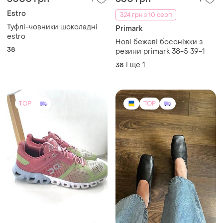
Estro
324 грн з 10 серп
Туфлі-човники шоколадні
Primark
estro
Нові бежеві босоніжки з
38
резини primark 38-5 39-1
і ще
1
38
TOP
TOP