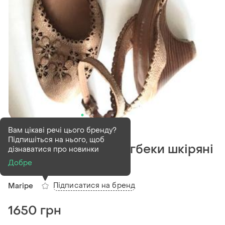
В наявності
1 шт
Вам цікаві речі цього бренду?
Підпишіться на нього, щоб
Туфлі босоніжки слігбеки шкіряні
дізнаватися про новинки
італія
Добре
Підписатися на бренд
Maripe
1650 грн