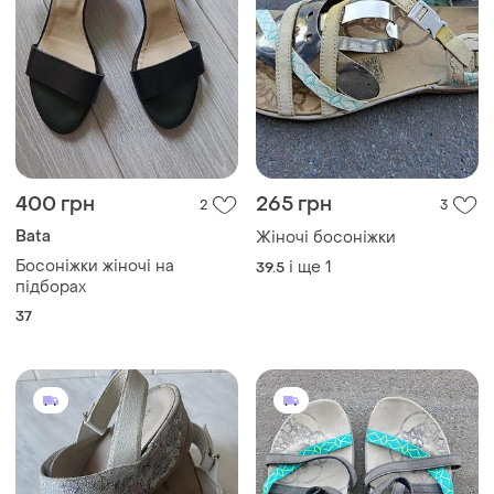
400 грн
265 грн
2
3
Bata
Жіночі босоніжки
Босоніжки жіночі на
і ще
1
39.5
підборах
37