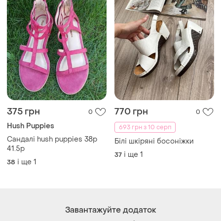
375 грн
770 грн
0
0
Hush Puppies
693 грн з 10 серп
Сандалі hush puppies 38р
Білі шкіряні босоніжки
41.5р
і ще
1
37
і ще
1
38
Завантажуйте додаток