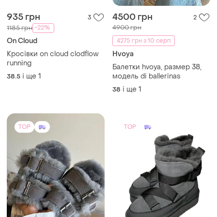
935 грн
4500 грн
3
2
4900 грн
-22%
1185 грн
On Cloud
4275 грн з 10 серп
Кросівки on cloud clodflow
Hvoya
running
Балетки hvoya, размер 38,
і ще
1
модель di ballerinas
38.5
і ще
1
38
TOP
TOP