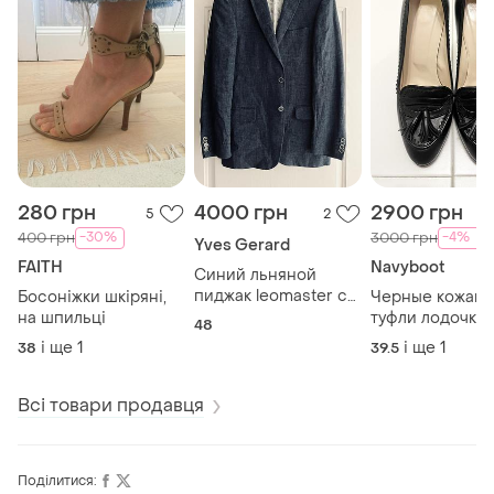
280 грн
4000 грн
2900 грн
5
2
-30%
-4%
400 грн
3000 грн
Yves Gerard
FAITH
Navyboot
Синий льняной
пиджак leomaster с
Босоніжки шкіряні,
Черные кожан
двумя шлицами
на шпильці
туфли лодочки 
48
100% лен
высокой шпиль
і ще
1
і ще
1
38
39.5
navyboot 39 40
Всі товари продавця
Поділитися: