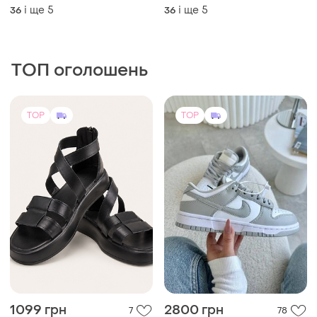
шкіри та замші 🖤🤎🖤🤎🖤
босоніжки
і ще
5
і ще
5
36
36
ТОП оголошень
TOP
TOP
1099 грн
2800 грн
7
78