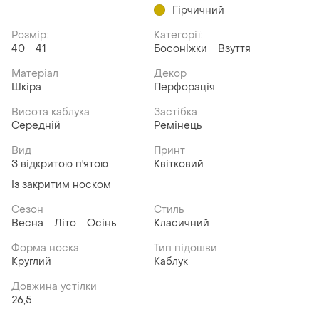
Гірчичний
Розмір:
Категорії:
40
41
Босоніжки
Взуття
Матеріал
Декор
Шкіра
Перфорація
Висота каблука
Застібка
Середній
Ремінець
Вид
Принт
З відкритою п'ятою
Квітковий
Із закритим носком
Сезон
Стиль
Весна
Літо
Осінь
Класичний
Форма носка
Тип підошви
Круглий
Каблук
Довжина устілки
26,5