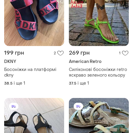
199 грн
269 грн
2
1
DKNY
American Retro
Босоніжки на платформі
Силіконові босоніжки retro
dkny
яскраво зеленого кольору
і ще
1
і ще
1
38.5
37.5