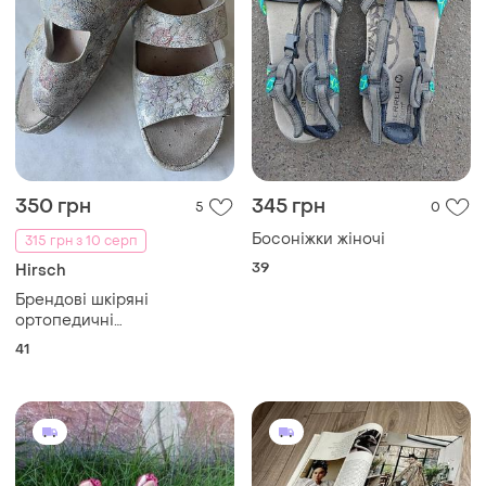
350 грн
345 грн
5
0
Босоніжки жіночі
315 грн з 10 серп
39
Hirsch
Брендові шкіряні
ортопедичні
босоніжки.устілка 26.5см
41