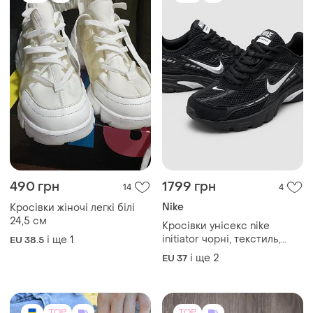
490 грн
1799 грн
14
4
Nike
Кросівки жіночі легкі білі
24,5 см
Кросівки унісекс nike
initiator чорні, текстиль,
і ще
1
EU 38.5
розміри 37–39
і ще
2
EU 37
TOP
TOP