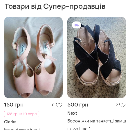
150 грн
500 грн
0
2
Next
135 грн з 10 серп
Босоніжки на танкетці замш
Clarks
і ще
1
EU 39
Босоніжки жіночі
і ще
1
EU 38