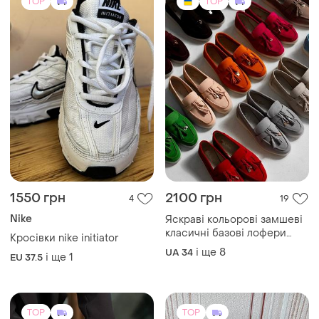
1550 грн
2100 грн
4
19
Nike
Яскраві кольорові замшеві
класичні базові лофери
Кросівки nike initiator
багато кольорів
і ще
8
UA 34
і ще
1
EU 37.5
TOP
TOP