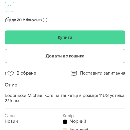
41
до 30 ₴ бонусних
Купити
Додати до кошика
В обране
Поставити запитання
1
Опис
Босоніжки Michael Kors на танкетці в розмірі 11US устілка
27.5 см
Стан:
Колір:
Новий
Чорний
Бежевий