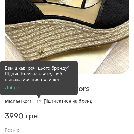
Вам цікаві речі цього бренду?
Підпишіться на нього, щоб
В наявності
1 шт
дізнаватися про новинки
Босоніжки michael kors
Добре
Підписатися на бренд
Michael Kors
3990 грн
Розмір