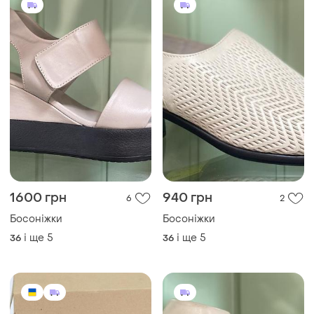
1600 грн
940 грн
6
2
Босоніжки
Босоніжки
і ще
5
і ще
5
36
36