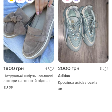
1800 грн
2000 грн
4
3
Adidas
Натуральні шкіряні замшеві
лофери на товстій підошві
Кросівки adidas ozelia
з бантом 39 розмір
EU 39
38