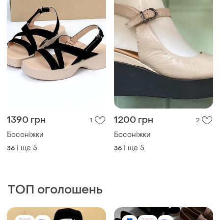
1390 грн
1200 грн
1
2
Босоніжки
Босоніжки
і ще
5
і ще
5
36
36
ТОП оголошень
TOP
TOP