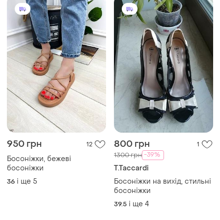
950 грн
800 грн
12
1
-39%
1300 грн
Босоніжки, бежеві
босоніжки
T.Taccardi
і ще
5
Босоніжки на вихід, стильні
36
босоніжки
і ще
4
39.5