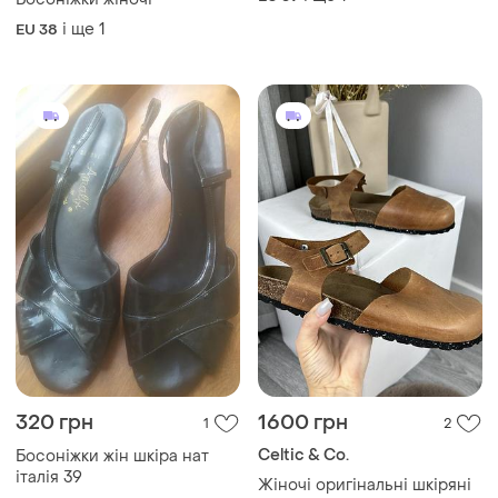
320 грн
1600 грн
1
2
Celtic & Co.
Босоніжки жін шкіра нат
італія 39
Жіночі оригінальні шкіряні
босоніжки celtic &co
EU 39
EU 40