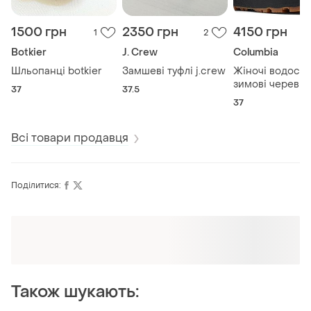
1500 грн
2350 грн
4150 грн
1
2
Botkier
J. Crew
Columbia
Шльопанці botkier
Замшеві туфлі j.crew
Жіночі водості
зимові черевик
37
37.5
columbia
37
Всі товари продавця
Поділитися:
Оформлюйте підписку SMART
Отримайте замовлення з безкоштовною
доставкою
Також шукають: