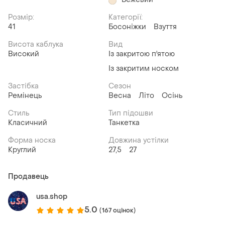
Розмір:
Категорії:
41
Босоніжки
Взуття
Висота каблука
Вид
Високий
Із закритою п'ятою
Із закритим носком
Застібка
Сезон
Ремінець
Весна
Літо
Осінь
Стиль
Тип підошви
Класичний
Танкетка
Форма носка
Довжина устілки
Круглий
27,5
27
Продавець
usa.shop
5.0
(167 оцінок)