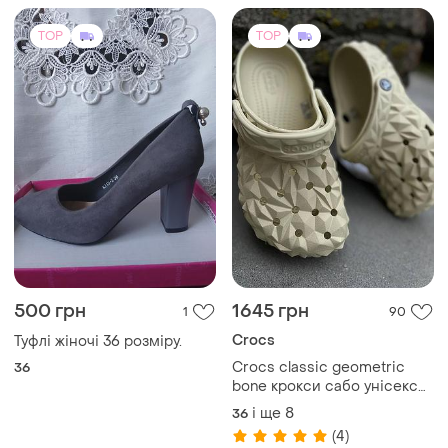
TOP
TOP
500 грн
1645 грн
1
90
Crocs
Туфлі жіночі 36 розміру.
Crocs classic geometric
36
bone крокси сабо унісекс
crocs classic geometric
і ще
8
36
bone