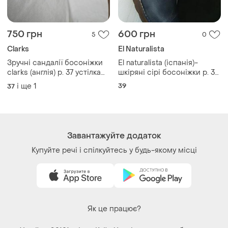
750 грн
600 грн
5
0
Clarks
El Naturalista
Зручні сандалії босоніжки
El naturalista (іспанія)-
clarks (англія) р. 37 устілка
шкіряні сірі босоніжки р. 39
24 см.
-25,5см
і ще
1
39
37
Завантажуйте додаток
Купуйте речі і спілкуйтесь у будь-якому місці
Як це працює?