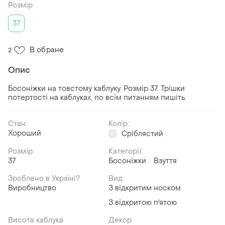
Розмір
37
В обране
2
Опис
Босоніжки на товстому каблуку. Розмір 37. Трішки
потертості на каблуках, по всім питанням пишіть
Стан:
Колір:
Хороший
Сріблястий
Розмір:
Категорії:
37
Босоніжки
Взуття
Зроблено в Україні?
Вид
Виробництво
З відкритим носком
З відкритою п'ятою
Висота каблука
Декор