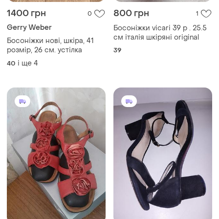
1400 грн
800 грн
0
1
Gerry Weber
Босоніжки vicari 39 р . 25.5
см італія шкіряні original
Босоніжки нові, шкіра, 41
розмір, 26 см. устілка
39
і ще
4
40