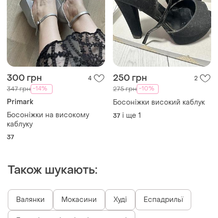
300 грн
250 грн
4
2
-14%
-10%
347 грн
275 грн
Primark
Босоніжки високий каблук
Босоніжки на високому
і ще
1
37
каблуку
37
Також шукають:
Валянки
Мокасини
Худі
Еспадрильї