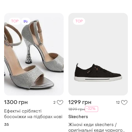
39
TOP
TOP
1300 грн
1299 грн
2
12
-32%
1899 грн
Ефектні сріблясті
босоніжки на підборах нові
Skechers
35
Жіночі кеди skechers /