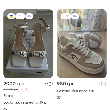
(4)
TOP
TOP
2000 грн
980 грн
3
0
-20%
2500 грн
Бежево-білі кросівки
Estro
37
Босоніжки від estro 39 р.