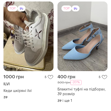
TOP
TOP
1000 грн
400 грн
5
5
-20%
500 грн
ILVI
Блакитні туфлі на підборах,
Кеди шкіряні ilvi
39 розмір
39
і ще
1
39