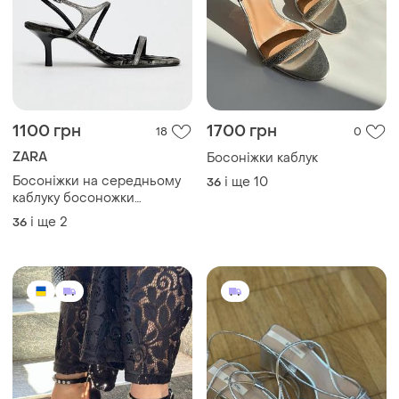
1100 грн
1700 грн
18
0
ZARA
Босоніжки каблук
Босоніжки на середньому
і ще
10
36
каблуку босоножки
босоніжки на підборах
і ще
2
36
зручні