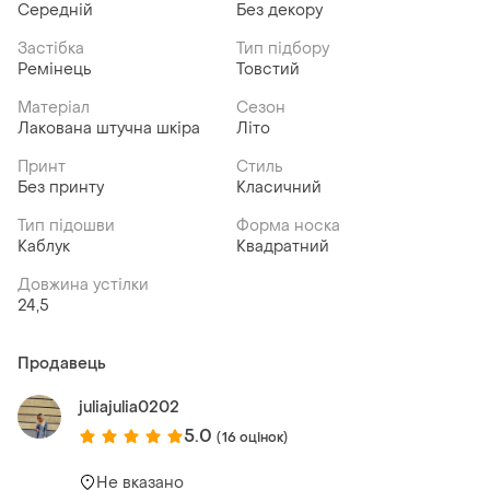
Середній
Без декору
Застібка
Тип підбору
Ремінець
Товстий
Матеріал
Сезон
Лакована штучна шкіра
Літо
Принт
Стиль
Без принту
Класичний
Тип підошви
Форма носка
Каблук
Квадратний
Довжина устілки
24,5
Продавець
juliajulia0202
5.0
(16 оцінок)
Не вказано