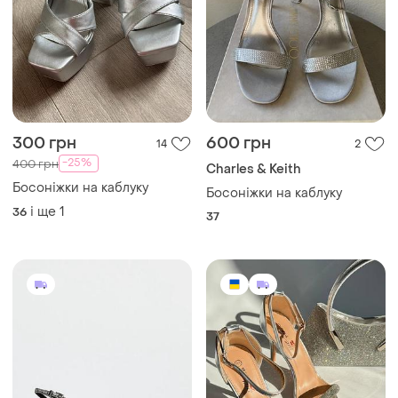
300 грн
600 грн
14
2
-25%
400 грн
Charles & Keith
Босоніжки на каблуку
Босоніжки на каблуку
і ще
1
36
37