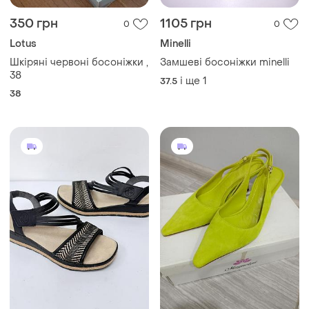
350 грн
1105 грн
0
0
Lotus
Minelli
Шкіряні червоні босоніжки ,
Замшеві босоніжки minelli
38
і ще
1
37.5
38