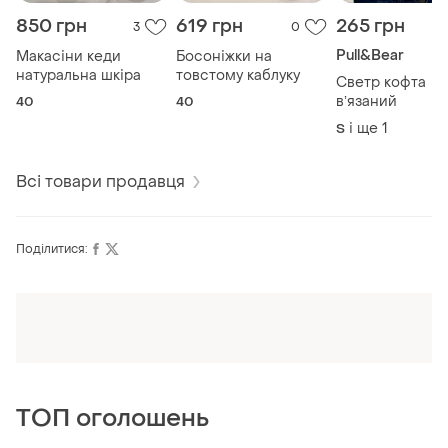
850 грн
619 грн
265 грн
3
0
Pull&Bear
Макасіни кеди
Босоніжки на
натуральна шкіра
товстому каблуку
Светр кофта
вʼязаний
40
40
і ще
1
S
Всі товари продавця
Поділитися:
Оформлюйте підписку SMART
Отримайте замовлення з безкоштовною
доставкою
ТОП оголошень