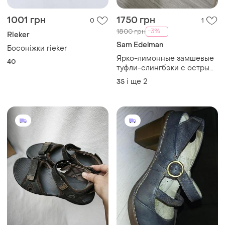
1001 грн
1750 грн
0
1
-3%
1800 грн
Rieker
Sam Edelman
Босоніжки rieker
Ярко-лимонные замшевые
40
туфли-слингбэки с острым
носом
і ще
2
35