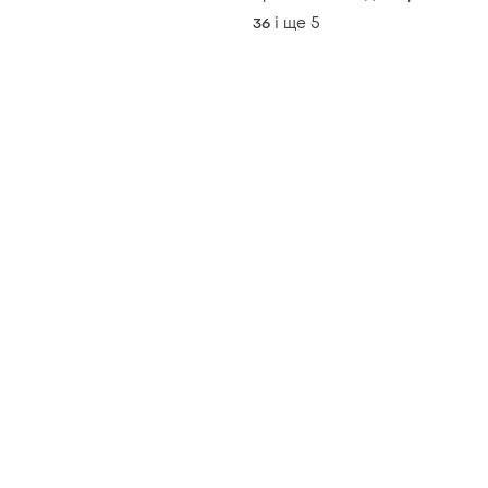
оригінальні кеди чорного
кольору
і ще
5
36