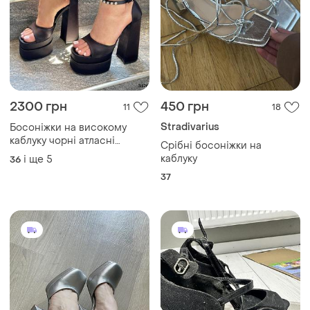
2300 грн
450 грн
11
18
Stradivarius
Босоніжки на високому
каблуку чорні атласні
Срібні босоніжки на
босоніжки на каблуку
каблуку
і ще
5
36
босоніжки на підборах
37
чорні босоніжки на
каблуках з стразами
босоніжки атласні