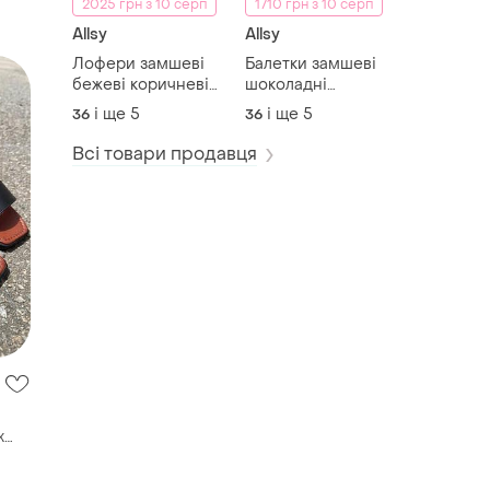
2025 грн з 10 серп
1710 грн з 10 серп
Allsy
Allsy
Лофери замшеві
Балетки замшеві
бежеві коричневі
шоколадні
шоколадні 11080
коричневі чорні
і ще
5
і ще
5
36
36
11081
11048 11049
Всі товари продавця
х