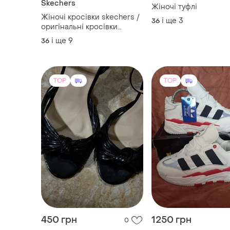
Skechers
Жіночі туфлі
Жіночі кросівки skechers /
і ще
3
36
оригінальні кросівки
скечерс
і ще
9
36
TOP
TOP
450 грн
1250 грн
0