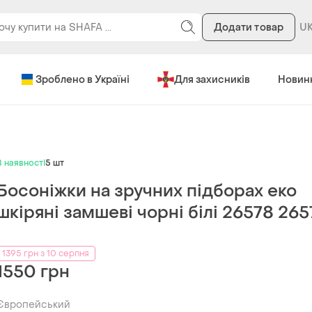
Додати товар
Зроблено в Україні
Для захисників
Новин
В наявності
5 шт
Босоніжки на зручних підборах еко
шкіряні замшеві чорні білі 26578 265
1395 грн з 10 серпня
1550 грн
Європейський