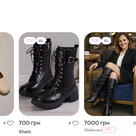
женские
TOP
TOP
700 грн
7000 грн
4
4
0
-7%
7500 грн
Shein