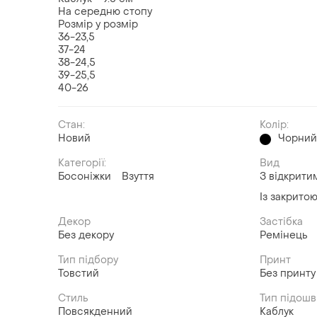
На середню стопу
Розмір у розмір
36-23,5
37-24
38-24,5
39-25,5
40-26
Стан:
Колір:
Новий
Чорни
Категорії:
Вид
Босоніжки
Взуття
З відкрити
Із закритою
Декор
Застібка
Без декору
Ремінець
Тип підбору
Принт
Товстий
Без принту
Стиль
Тип підош
Повсякденний
Каблук