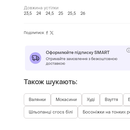
Довжина устілки
23,5
24
24,5
25
25,5
26
Поділитися:
Оформлюйте підписку SMART
Отримайте замовлення з безкоштовною
доставкою
Також шукають:
Валянки
Мокасини
Худі
Взуття
Шльопанці crocs білі
Босоніжки на тонких 