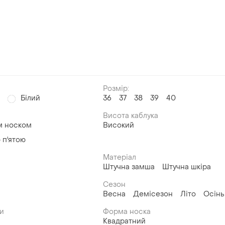
Розмір:
й
Білий
36
37
38
39
40
Висота каблука
м носком
Високий
 п'ятою
Матеріал
Штучна замша
Штучна шкіра
Сезон
Весна
Демісезон
Літо
Осінь
ви
Форма носка
Квадратний