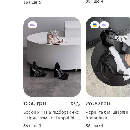
шпильках чорні коричневі
і ще
4
35
і ще
6
35
шоколадні білі 1404 1405
1406
1550 грн
2600 грн
3
Босоніжки на підборах еко
Чорні та білі шкіряні
шкіряні замшеві чорні білі
босоніжки
бежеві 481 482 483 484
і ще
4
і ще
4
36
36
26376 26377 26378