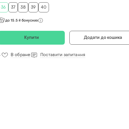
36
37
38
39
40
до 15.5 ₴ бонусних
Купити
Додати до кошика
В обране
Поставити запитання
3