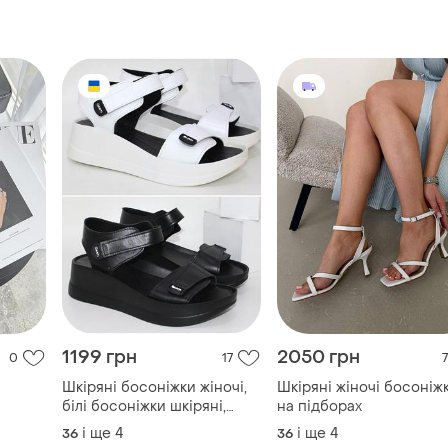
1199 грн
2050 грн
0
17
7
Шкіряні босоніжки жіночі,
Шкіряні жіночі босоніж
білі босоніжки шкіряні,
на підборах
зручні босоніжки жіночі,
і ще
4
і ще
4
36
36
кожаные босоножки