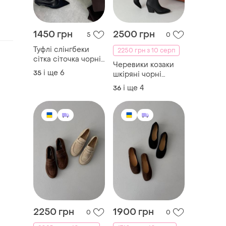
1450 грн
2500 грн
5
0
Туфлі слінгбеки
2250 грн з 10 серп
сітка сіточка чорні
Черевики козаки
білі бежеві
і ще
6
35
шкіряні чорні
наскрізні 27265
коричневі
27266 27267 11153
і ще
4
36
шоколадні 11189
валент
11190
2250 грн
1900 грн
0
0