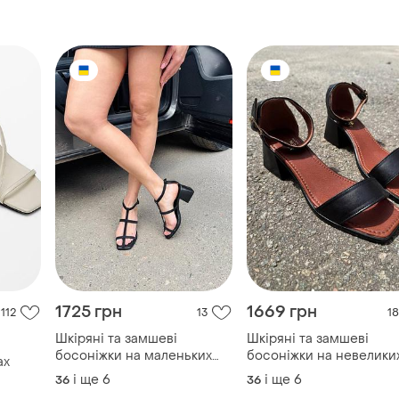
1725 грн
1669 грн
112
13
18
Шкіряні та замшеві
Шкіряні та замшеві
босоніжки на маленьких
босоніжки на невелики
ах
підборах
підборах.
і ще
6
і ще
6
36
36