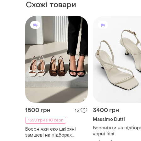
Схожі товари
1500 грн
3400 грн
15
Massimo Dutti
1350 грн з 10 серп
Босоніжки на підбор
Босоніжки еко шкіряні
чорні білі
замшеві на підборах