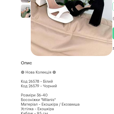
Опис
🟣 Нова Колекція 🟣
Код 26578 - Білий
Код 26579 - Чорний
Розміри 36-40
Босоніжки "Milanis"
Матеріал - Екошкіра / Екозамша
Устілка - Екошкіра
Каблук - 9.5 см