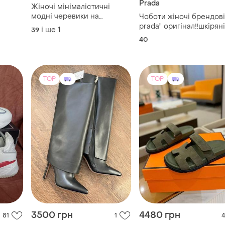
Prada
Жіночі мінімалістичні
модні черевики на
Чоботи жіночі брендові "
масивному підборі від
prada" оригінал‼️шкіряні
і ще
1
39
бренду shein
чорні, демісезонні.
40
TOP
TOP
3500 грн
4480 грн
81
1
4