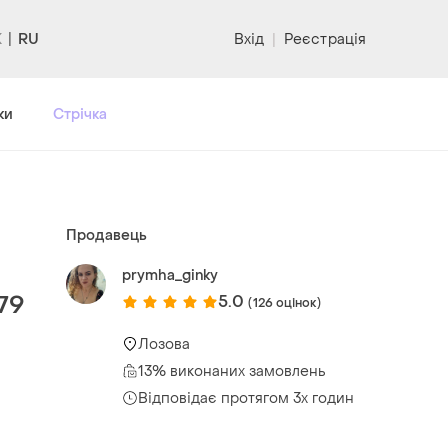
RU
Вхід
|
Реєстрація
ки
Стрічка
Продавець
prymha_ginky
79
5.0
(126 оцінок)
Лозова
13% виконаних замовлень
Відповідає протягом 3х годин