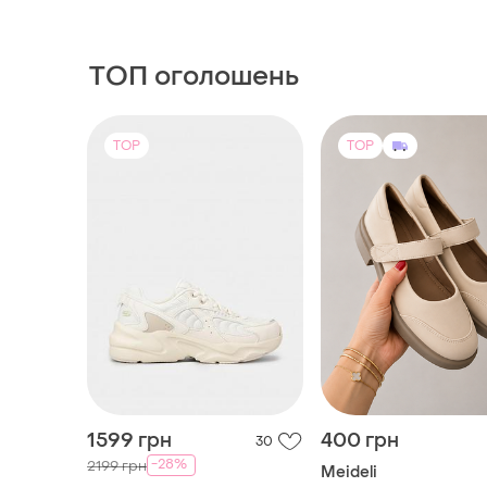
ТОП оголошень
TOP
TOP
1599 грн
400 грн
30
-28%
2199 грн
Meideli