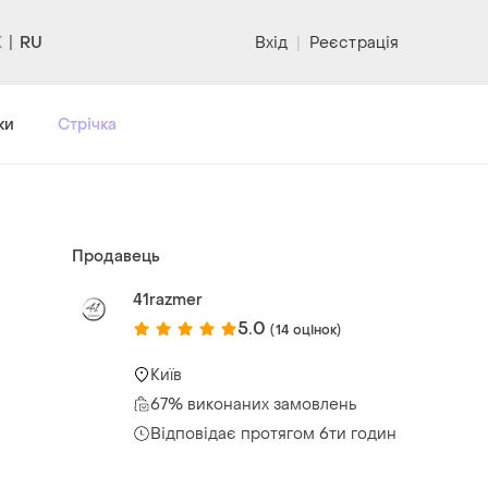
RU
Вхід
|
Реєстрація
ки
Стрічка
Продавець
41razmer
5.0
(14 оцінок)
Київ
67% виконаних замовлень
Відповідає протягом 6ти годин