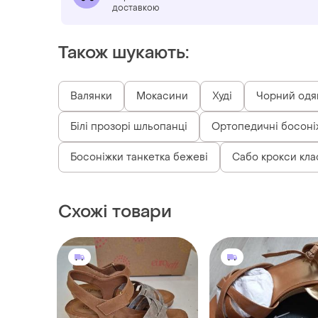
доставкою
Також шукають:
Валянки
Мокасини
Худі
Чорний одя
Білі прозорі шльопанці
Ортопедичні босоні
Босоніжки танкетка бежеві
Сабо крокси кла
Схожі товари