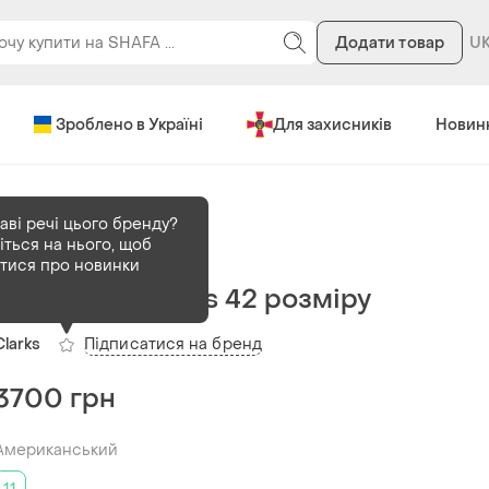
Додати товар
Зроблено в Україні
Для захисників
Новин
аві речі цього бренду?
іться на нього, щоб
В наявності
1 шт
атися про новинки
Босоніжки clarks 42 розміру
Підписатися на бренд
Clarks
3700 грн
Американський