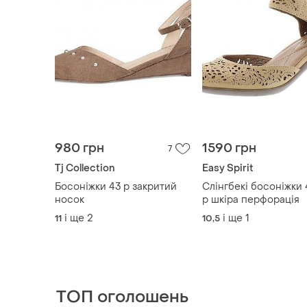
980 грн
1590 грн
7
Tj Collection
Easy Spirit
Босоніжки 43 р закритий
Слінгбекі босоніжки 
носок
р шкіра перфорація
і ще
2
і ще
1
11
10,5
ТОП оголошень