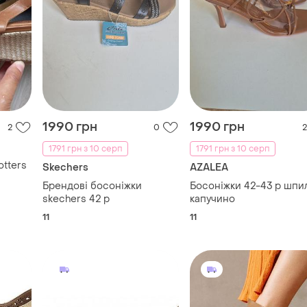
1990 грн
1990 грн
2
0
2
1791 грн з 10 серп
1791 грн з 10 серп
otters
Skechers
AZALEA
Брендові босоніжки
Босоніжки 42-43 р шпи
skechers 42 р
капучино
11
11