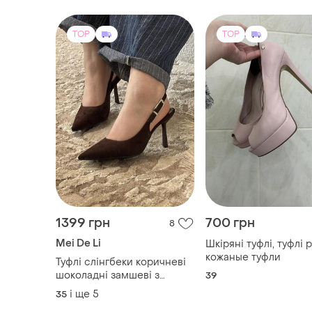
TOP
TOP
1399 грн
700 грн
8
Mei De Li
Шкіряні туфлі, туфлі 
кожаные туфли
Туфлі слінгбеки коричневі
шоколадні замшеві з
39
гострим носиком на
і ще
5
35
шпильці каблуки лодочки з