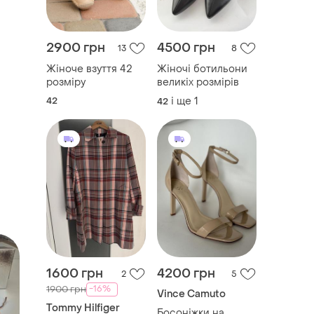
2900 грн
4500 грн
13
8
Жіноче взуття 42
Жіночі ботильони
розміру
великіх розмірів
42
і ще
1
42
1600 грн
4200 грн
2
5
-16%
1900 грн
Vince Camuto
Tommy Hilfiger
Босоніжки на