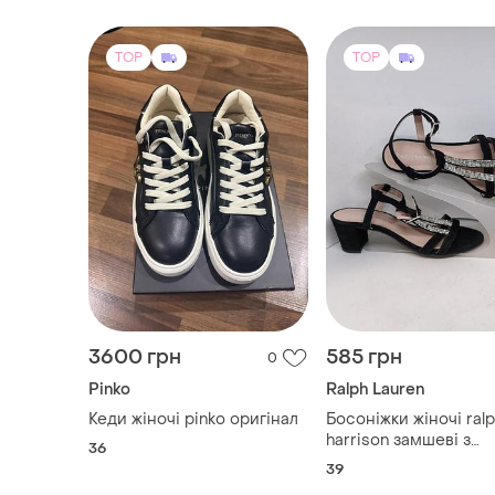
відкритою пʼяткою трендові
стильні зручні
TOP
TOP
3600 грн
585 грн
0
Pinko
Ralph Lauren
Кеди жіночі pinko оригінал
Босоніжки жіночі ral
harrison замшеві з
36
ремінцями, прикра
39
стразами в ідеально