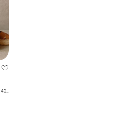
2
опу