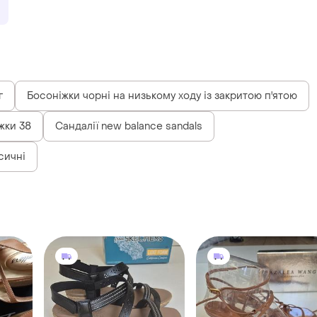
г
Босоніжки чорні на низькому ходу із закритою п'ятою
жки 38
Сандалії new balance sandals
сичні