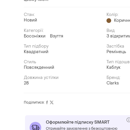
Стан:
Колір:
Новий
Коричн
Категорії:
Вид
Босоніжки
Взуття
З відкрити
Тип підбору
Застібка
Квадратний
Ремінець
Стиль
Тип підош
Повсякденний
Каблук
Довжина устілки
Бренд:
28
Clarks
Поділитися:
Оформлюйте підписку SMART
Отримайте замовлення з безкоштовною