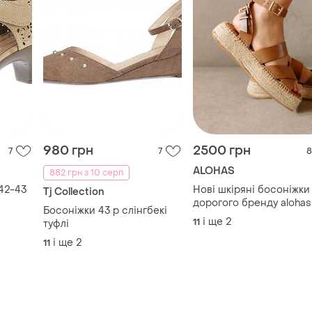
980 грн
2500 грн
7
7
8
ALOHAS
882 грн з 10 серп
42-43
Нові шкіряні босоніжки
Tj Collection
дорогого бренду alohas 4
Босоніжки 43 р слінгбекі
розмір (ідеально на ст
і ще
2
11
туфлі
27-27.5) босоножки
і ще
2
сандали
11