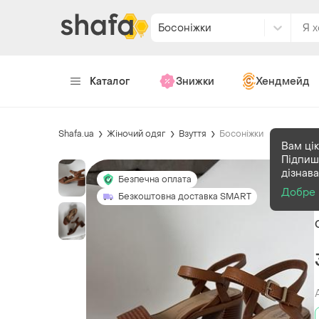
Босоніжки
Каталог
Знижки
Хендмейд
Shafa.ua
Жіночий одяг
Взуття
Босоніжки
Вам цік
Підпиш
дізнав
Безпечна оплата
Добре
Безкоштовна доставка SMART