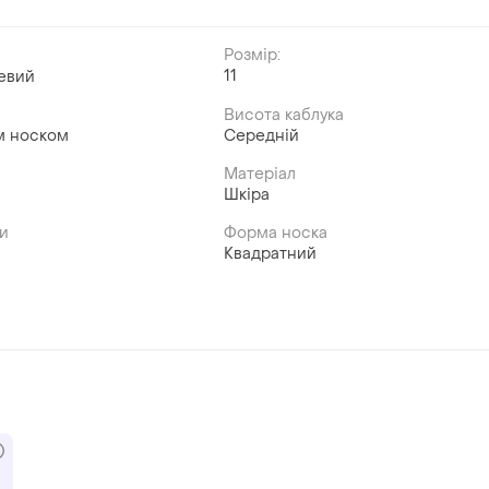
Розмір:
11
евий
Висота каблука
м носком
Середній
Матеріал
Шкіра
ви
Форма носка
Квадратний