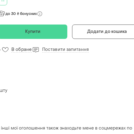
11
до 30 ₴ бонусних
Купити
Додати до кошика
В обране
Поставити запитання
6
ошту
я інші мої оголошення також знаходьте мене в соцмережах по