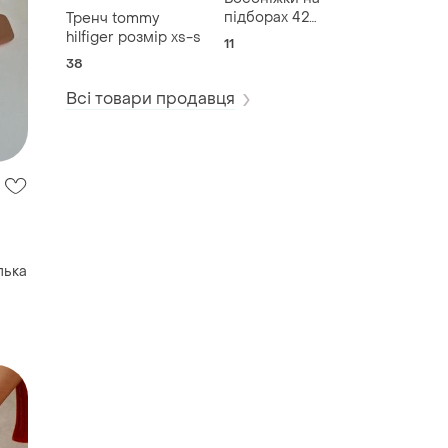
підборах 42
Тренч tommy
розміру
hilfiger розмір xs-s
11
38
Всі товари продавця
лька