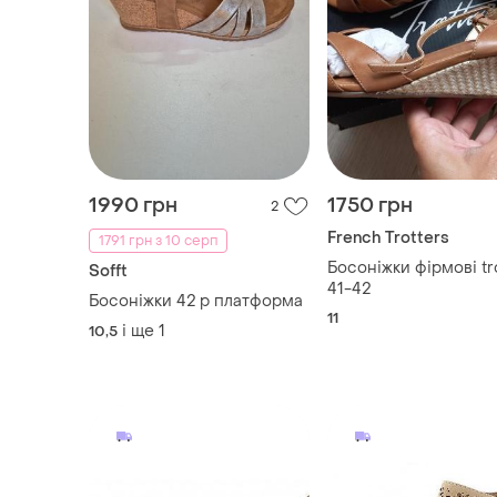
1990 грн
1750 грн
2
French Trotters
1791 грн з 10 серп
Босоніжки фірмові tr
Sofft
41-42
Босоніжки 42 р платформа
11
і ще
1
10,5