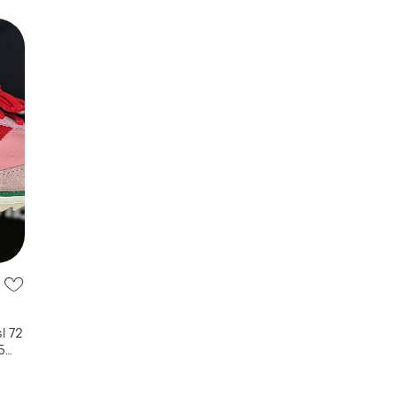
l 72
5