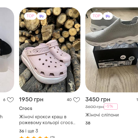
TOP
TOP
1950 грн
3450 грн
6
40
1
-5%
3600 грн
Crocs
Жіночі сліпони
ph
Жіночі крокси краш в
рожевому кольорі crocs
38
шеними
classic crush
і ще
3
36
му