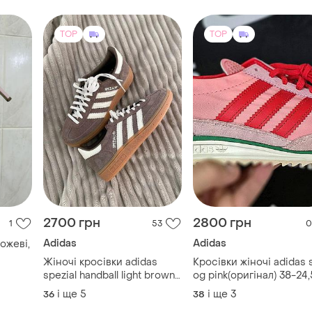
TOP
TOP
2700 грн
2800 грн
1
53
0
Adidas
Adidas
рожеві,
Жіночі кросівки adidas
Кросівки жіночі adidas s
spezial handball light brown
og pink(оригінал) 38-24,
коричневі кеди адідас
38⅔-25 39⅓-25,5
і ще
5
і ще
3
36
38
спеціал спешл
41⅓-26,5см