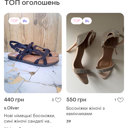
5800 грн
4100 грн
0
15
-4%
6000 грн
On Cloud
Twinset Milano
Кросівки loewe x cloudsolo
white
Кросівки жіночі
і ще
5
36
36
TOP
TOP