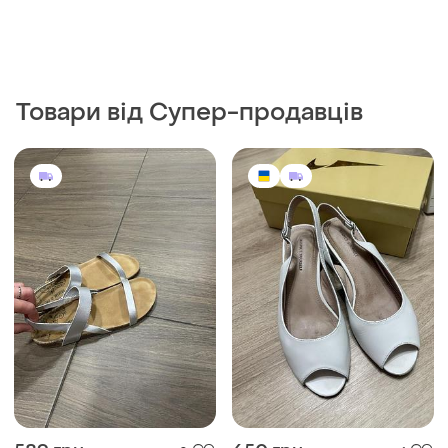
260 грн
1080 грн
0
2
-16%
1280 грн
Босоніжки,37 р
Frida
37
Елегантні шкіряні коричневі
босоніжки на каблуці
бренду frida.
і ще
2
40