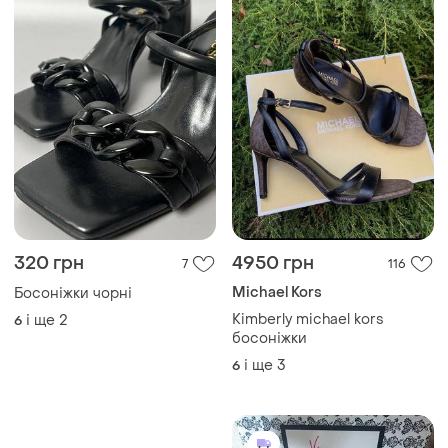
с ремешком на пятке из
нові. оригинал
і ще
2
5
і ще
1
6
натуральной кожи в
переплетах 4- х цветов от
very volatile, в трех
размерах 35, 36 38.
ТОП оголошень
TOP
TOP
440 грн
550 грн
3
1