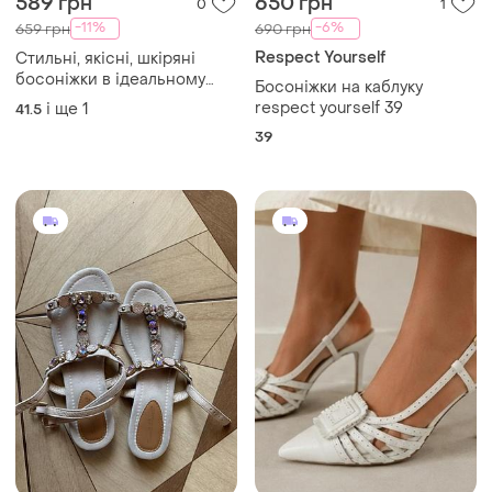
1300 грн
350 грн
4
3
Camper
ASOS
Босоніжки camper, розмір
Босоніжки ескадрильї asos
39, шкіряні
і ще
1
38
39