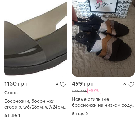
s.Oliver
Босоніжки жіночі з
камінчиками
Нові німецькі босоніжки,
сині жіночі сандалі на
39
низькому ходу, літо, р. 39
і ще
1
39
TOP
TOP