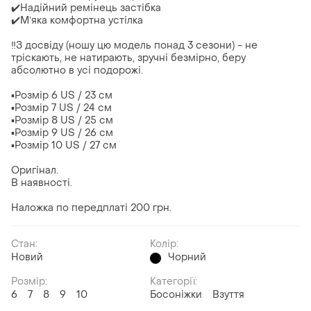
✔️Надійний ремінець застібка
✔️Мʼяка комфортна устілка
‼️З досвіду (ношу цю модель понад 3 сезони) - не
тріскають, не натирають, зручні безмірно, беру
абсолютно в усі подорожі.
▪️Розмір 6 US / 23 см
▪️Розмір 7 US / 24 см
▪️Розмір 8 US / 25 см
▪️Розмір 9 US / 26 см
▪️Розмір 10 US / 27 см
Оригінал.
В наявності.
Наложка по передплаті 200 грн.
Стан:
Колір:
Новий
Чорний
Розмір:
Категорії:
6
7
8
9
10
Босоніжки
Взуття