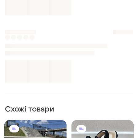
(3)
10500 грн
10500 грн
2
6
Jimmy Choo
Босоніжки alevi milano
Босоніжки jimmy choo
і ще
4
6