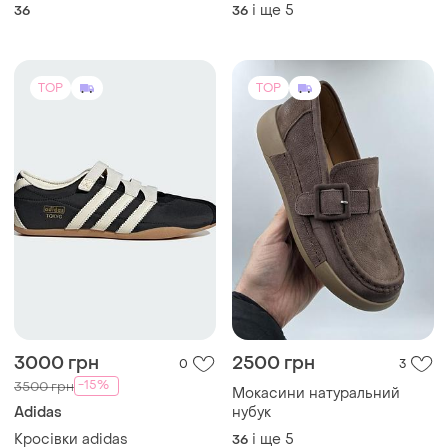
1980 грн
3500 грн
5
13
Мюлі sexyfairy каблу 11 см
Кеди гу чі гу чи гу ччи 36-41
р
і ще
4
36
і ще
5
36