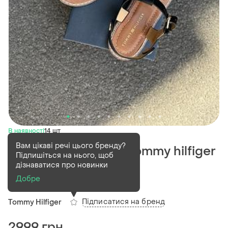
В наявності
14 шт
Вам цікаві речі цього бренду?
Сандалі босоніжки tommy hilfiger
Підпишіться на нього, щоб
bennia. оригінал.
дізнаватися про новинки
Добре
(1)
Підписатися на бренд
Tommy Hilfiger
2999 грн