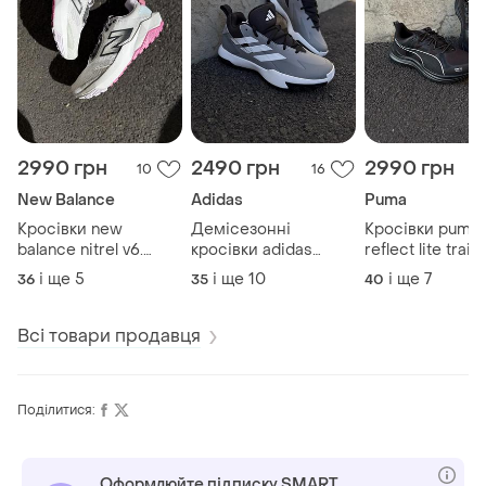
2990 грн
2490 грн
2990 грн
10
16
New Balance
Adidas
Puma
Кросівки new
Демісезонні
Кросівки puma
balance nitrel v6.
кросівки adidas
reflect lite trail 
оригінал.
cross em up.
оригінал.
і ще
5
і ще
10
і ще
7
36
35
40
оригінал.
Всі товари продавця
Поділитися:
Оформлюйте підписку SMART