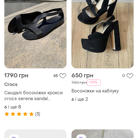
і ще
4
6
320 грн
4950 грн
7
116
Michael Kors
Босоніжки чорні
Kimberly michael kors
і ще
2
6
босоніжки