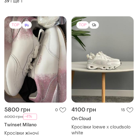
3000 грн
2500 грн
0
3
-15%
3500 грн
Мокасини натуральний
Adidas
нубук
Кросівки adidas
і ще
5
36
40
TOP
TOP