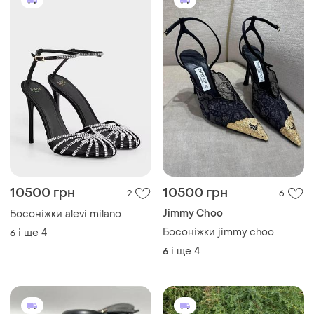
і ще
3
6
1150 грн
499 грн
4
6
-10%
549 грн
Crocs
Новые стильные
Босоножки, босоніжки
босоножки на низком ходу
crocs р. w6/23см, w7/24см.