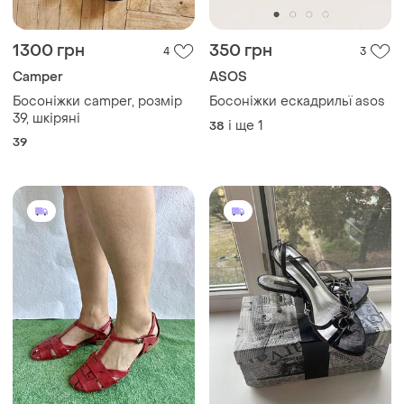
Як це працює?
Україна, 02121, місто Київ, Харківське шосе, будинок
201-203, літера 4Г
Політика конфіденційності
Договір-оферта
Контакти
Ми у соц.мережах
Речі за кліком серця. Всі права захищені
© 2026
Shafa.ua