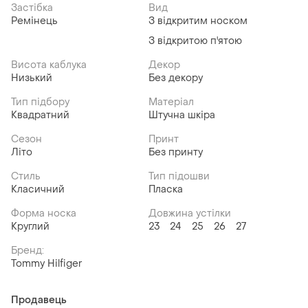
Застібка
Вид
Ремінець
З відкритим носком
З відкритою п'ятою
Висота каблука
Декор
Низький
Без декору
Тип підбору
Матеріал
Квадратний
Штучна шкіра
Сезон
Принт
Літо
Без принту
Стиль
Тип підошви
Класичний
Пласка
Форма носка
Довжина устілки
Круглий
23
24
25
26
27
Бренд:
Tommy Hilfiger
Продавець