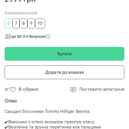
Американський
6
7
8
9
10
до 30.0 ₴ бонусних
Купити
Додати до кошика
В обране
Поставити запитання
37
Опис
Сандалі босоніжки Tommy Hilfiger Bennia.
✔️Виконані з мʼякої екошкіри преміум класу
✔️Безпечна та зручна перетинка між пальцями