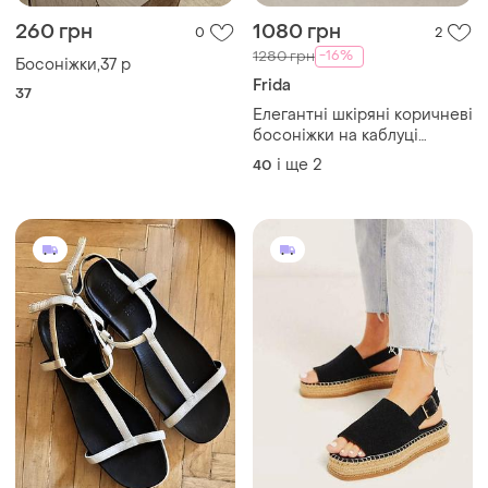
350 грн
350 грн
0
1
Caprice
Luciano Carvari
Босоніжки,сандалі
Красивые лаковые
босоножки
40
36
Завантажуйте додаток
Купуйте речі і спілкуйтесь у будь-якому місці