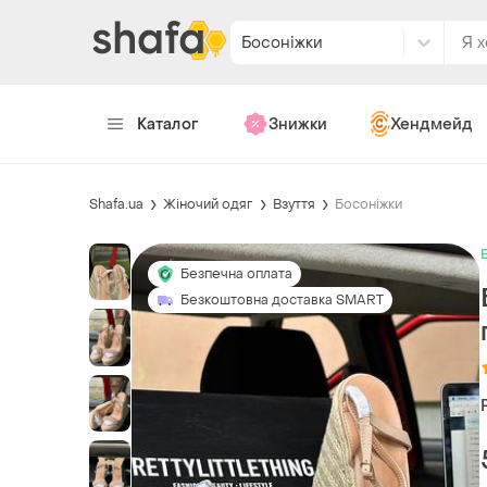
Босоніжки
Каталог
Знижки
Хендмейд
Shafa.ua
Жіночий одяг
Взуття
Босоніжки
Безпечна оплата
Безкоштовна доставка SMART