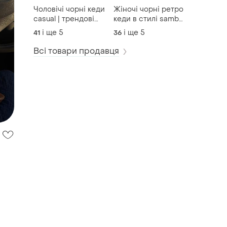
Чоловічі чорні кеди
Жіночі чорні ретро
casual | трендові
кеди в стилі samba
базові кросівки на
| модні
і ще
5
і ще
5
41
36
кожен день
повсякденні
кросівки
Всі товари продавця