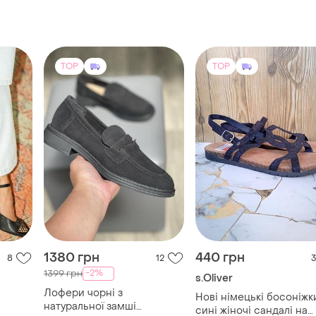
TOP
TOP
1380 грн
440 грн
8
12
3
-2%
1399 грн
s.Oliver
Лофери чорні з
Нові німецькі босоніжк
натуральної замші
сині жіночі сандалі на