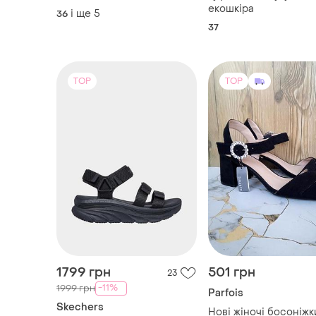
кроссовки найк данк
екошкіра
і ще
5
36
бордовые
37
TOP
TOP
1799 грн
501 грн
23
-11%
1999 грн
Parfois
Skechers
Нові жіночі босоніжк