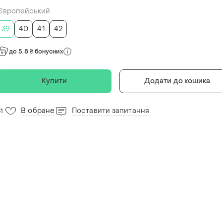
Європейський
39
40
41
42
до 5.8 ₴ бонусних
Купити
Додати до кошика
В обране
Поставити запитання
31