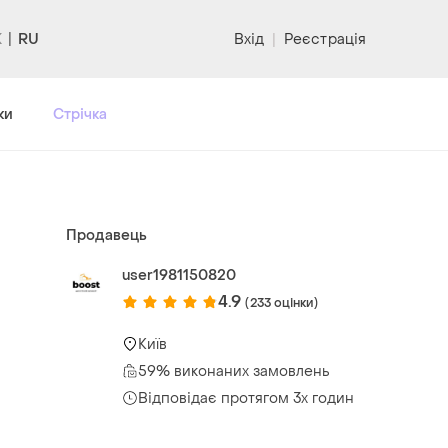
RU
Вхід
|
Реєстрація
ки
Стрічка
Продавець
user1981150820
4.9
(233 оцінки)
Київ
59% виконаних замовлень
Відповідає протягом 3х годин