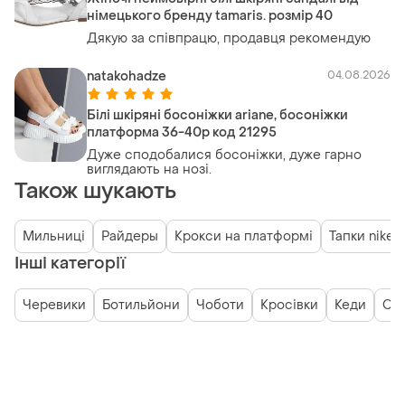
німецького бренду tamaris. розмір 40
Дякую за співпрацю, продавця рекомендую
natakohadze
04.08.2026
Білі шкіряні босоніжки ariane, босоніжки
платформа 36-40р код 21295
Дуже сподобалися босоніжки, дуже гарно
виглядають на нозі.
Також шукають
Мильниці
Райдеры
Крокси на платформі
Тапки nike
Інші категорії
Черевики
Ботильйони
Чоботи
Кросівки
Кеди
Сн