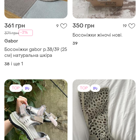
361 грн
350 грн
9
19
-3%
371 грн
Босоніжки жіночі нові.
Gabor
39
Босоніжки gabor р.38/39 (25
см) натуральна шкіра
і ще
1
38
TOP
TOP