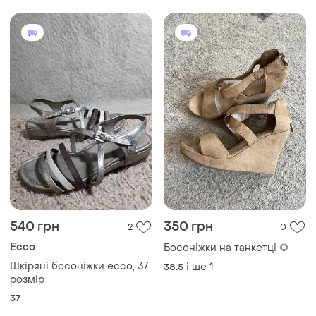
540 грн
350 грн
2
0
Ecco
Босоніжки на танкетці 🌻
Шкіряні босоніжки ecco, 37
і ще
1
38.5
розмір
37