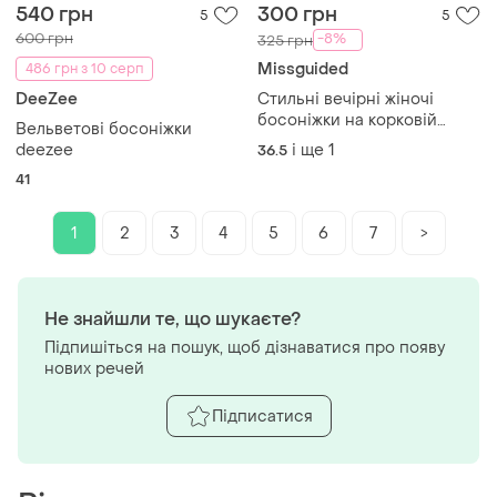
540 грн
300 грн
5
5
600 грн
-8%
325 грн
Missguided
486 грн з 10 серп
DeeZee
Стильні вечірні жіночі
босоніжки на корковій
Вельветові босоніжки
підошві, широких підборах,
deezee
і ще
1
36.5
з зав'язками
41
1
2
3
4
5
6
7
>
Не знайшли те, що шукаєте?
Підпишіться на пошук, щоб дізнаватися про появу
нових речей
Підписатися