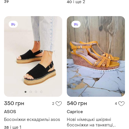
39
і ще
2
40
350 грн
540 грн
2
4
ASOS
Caprice
Босоніжки ескадрильї asos
Нові німецькі шкіряні
босоніжки на танкетці,
і ще
1
38