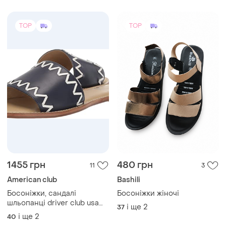
TOP
TOP
1455 грн
480 грн
11
3
American club
Bashili
Босоніжки, сандалі
Босоніжки жіночі
шльопанці driver club usa
і ще
2
37
us9,5 eu40/41
і ще
2
40