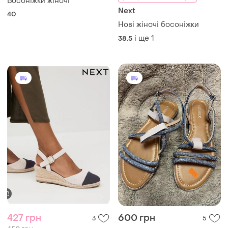
Босоніжки жіночі
Next
40
Нові жіночі босоніжки
і ще
1
38.5
427 грн
600 грн
3
5