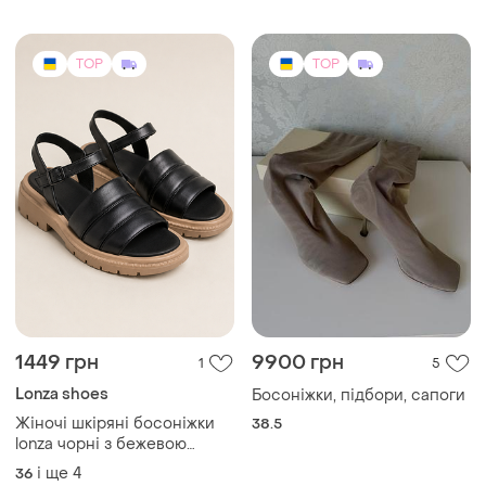
TOP
TOP
1449 грн
9900 грн
1
5
Lonza shoes
Босоніжки, підбори, сапоги
Жіночі шкіряні босоніжки
38.5
lonza чорні з бежевою
підошвою 36–40
і ще
4
36