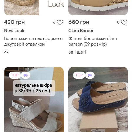
420 грн
650 грн
6
0
New Look
Clara Barson
Босоножки на платформе с
Жіночі босоніжки clara
джутовой отделкой
barson (39 розмір)
37
і ще
1
38
TOP
TOP