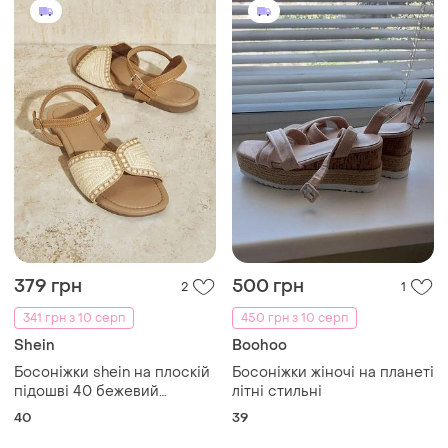
379 грн
500 грн
2
1
341 грн з 10 серп
450 грн з 10 серп
Shein
Boohoo
Босоніжки shein на плоскій
Босоніжки жіночі на планеті
підошві 40 бежевий
літні стильні
(3210540)
40
39