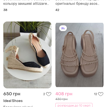
кольору замшеві attizzare
оригінальні бренду asos
38 розмір
design розмір 42
38
42
650 грн
408 грн
2
12
430 грн
Ideal Shoes
розпродаж до 10 серп