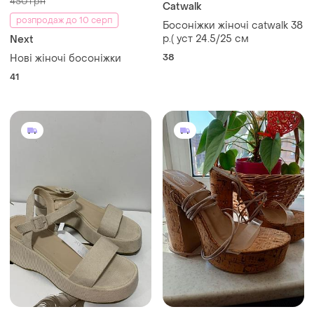
450 грн
Catwalk
розпродаж до 10 серп
Босоніжки жіночі catwalk 38
р.( уст 24.5/25 см
Next
38
Нові жіночі босоніжки
41