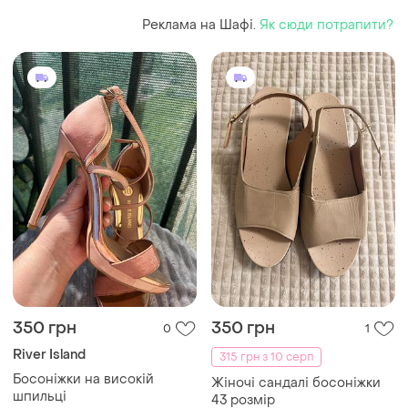
Реклама на Шафі.
Як сюди потрапити?
350 грн
350 грн
0
1
River Island
315 грн з 10 серп
Босоніжки на високій
Жіночі сандалі босоніжки
шпильці
43 розмір