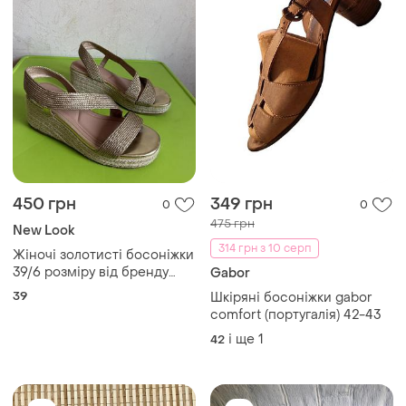
450 грн
349 грн
0
0
475 грн
New Look
314 грн з 10 серп
Жіночі золотисті босоніжки
39/6 розміру від бренду
Gabor
new look
39
Шкіряні босоніжки gabor
comfort (португалія) 42-43
і ще
1
42