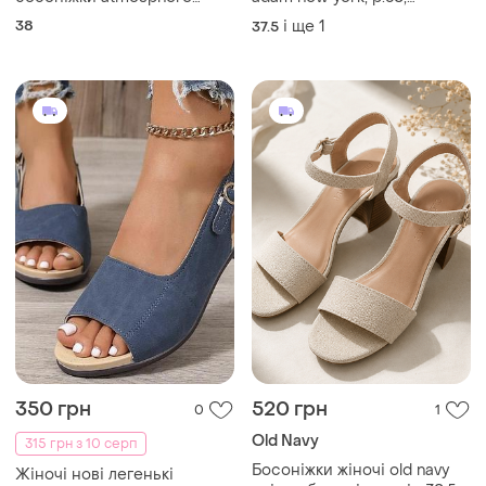
розмір 38
запалення
38
і ще
1
37.5
350 грн
520 грн
0
1
Old Navy
315 грн з 10 серп
Босоніжки жіночі old navy
Жіночі нові легенькі