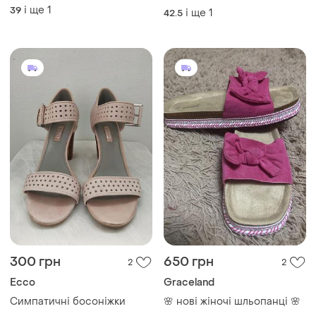
і ще
1
39
і ще
1
42.5
300 грн
650 грн
2
2
Ecco
Graceland
Симпатичні босоніжки
🌸 нові жіночі шльопанці 🌸