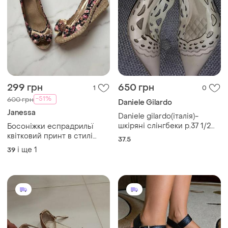
299 грн
650 грн
1
0
-51%
600 грн
Daniele Gilardo
Janessa
Daniele gilardo(італія)-
шкіряні слінгбеки р.37 1/2
Босоніжки еспрадрильї
-38 (24 см)
квітковий принт в стилі
37.5
прованс розмір 40 , janessa
і ще
1
39