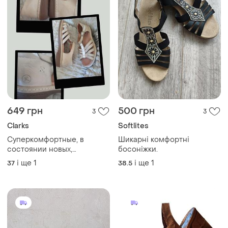
649 грн
500 грн
3
3
Clarks
Softlites
Суперкомфортные, в
Шикарні комфортні
состоянии новых,
босоніжки.
босоножки clarks, с
і ще
1
і ще
1
37
38.5
ортопедической стелькой,
закрытой пяткой, впереди с
переплетами и т-
образным ремешком, 4,5 w