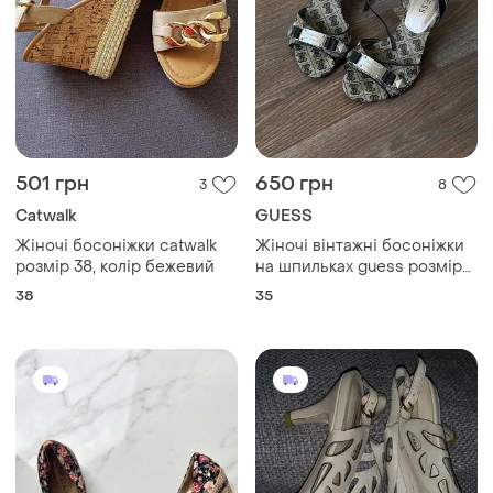
501 грн
650 грн
3
8
Catwalk
GUESS
Жіночі босоніжки catwalk
Жіночі вінтажні босоніжки
розмір 38, колір бежевий
на шпильках guess розмір
35
38
35