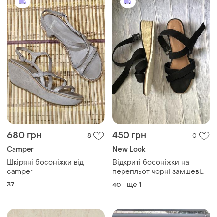
680 грн
450 грн
8
0
Camper
New Look
Шкіряні босоніжки від
Відкриті босоніжки на
camper
перепльот чорні замшеві
на танкетці з джутом
37
і ще
1
40
босоножки 41 розмір