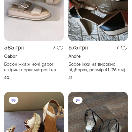
585 грн
675 грн
3
0
Gabor
Andre
Босоніжки жіночі gabor
Босоніжки на високих
шкіряні перламутрові на
підборах, розмір 41 (26 см)
липучках оригінал,в
40
41
ідеальному стані