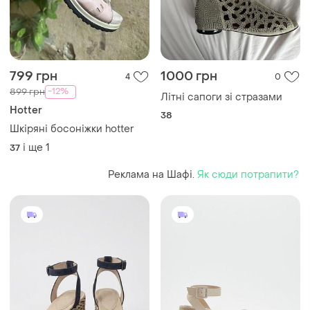
799 грн
1000 грн
4
0
-12%
899 грн
Літні сапоги зі стразами
Hotter
38
Шкіряні босоніжки hotter
і ще
1
37
Реклама на Шафі.
Як сюди потрапити?