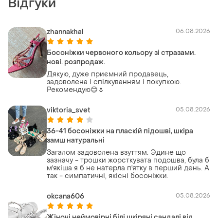
Відгуки
zhannakhal
06.08.2026
Босоніжки червоного кольору зі стразами.
нові. розпродаж.
Дякую, дуже приємний продавець,
задоволена і спілкуванням і покупкою.
Рекомендую😊🌷
viktoria_svet
05.08.2026
36-41 босоніжки на пласкій підошві, шкіра
замш натуральні
Загалом задоволена взуттям. Эдине що
зазначу - трошки жорсткувата подошва, була б
м'якіша я б не натерла п'ятку в перший день. А
так - симпатичні, якісні босоніжки.
okcana606
05.08.2026
Жіночі неймовірні білі шкіряні сандалі від