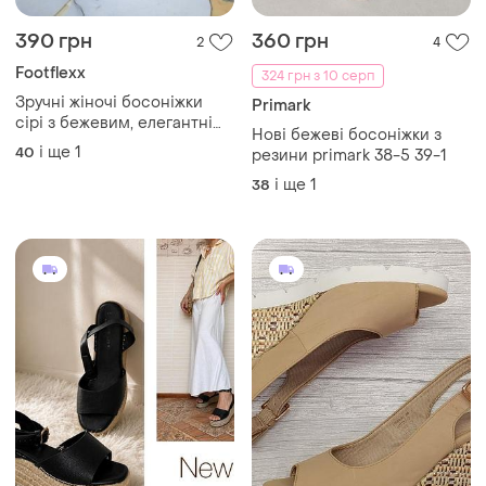
390 грн
360 грн
2
4
Footflexx
324 грн з 10 серп
Зручні жіночі босоніжки
Primark
сірі з бежевим, елегантні
Нові бежеві босоніжки з
сандалі на танкетці, літо, р.
і ще
1
40
резини primark 38-5 39-1
40
і ще
1
38