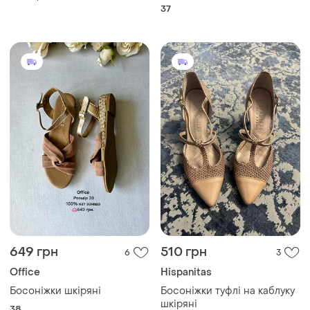
жіночі сандалі жовті бежеві,
37
літо, р. 37
649 грн
510 грн
6
3
Office
Hispanitas
Босоніжки шкіряні
Босоніжки туфлі на каблуку
шкіряні
38