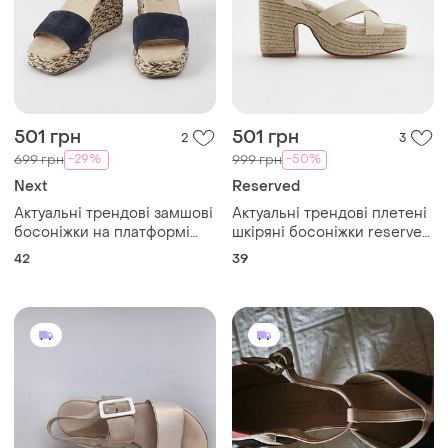
501 грн
501 грн
2
3
-29%
-50%
699 грн
999 грн
Next
Reserved
Актуальні трендові замшові
Актуальні трендові плетені
босоніжки на платформі
шкіряні босоніжки reserved
next comfort 42 розмір 🔥🔥
39 р 🔥🔥🔥
42
39
🔥