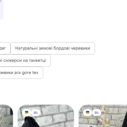
дяг
Натуральні зимові бордові черевики
і снікерси на танкетці
евики ara gore tex