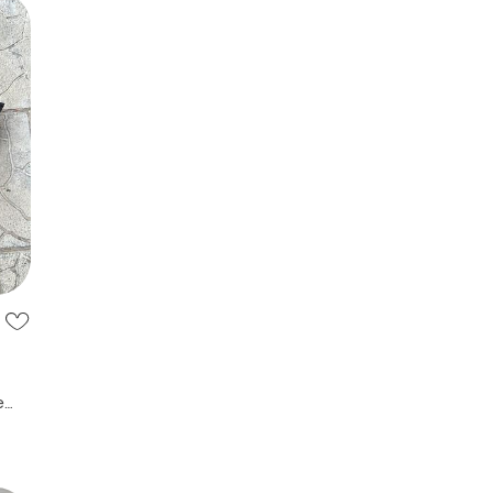
е
 35-