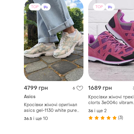
TOP
TOP
4799 грн
1689 грн
6
Asics
Кросівки жіночі трекі
clorts 3e004c vibram
Кросівки жіночі оригінал
рожеві
asics gel-1130 white pure
і ще
2
36
silver 1201b020-100
(3)
і ще
10
36.5