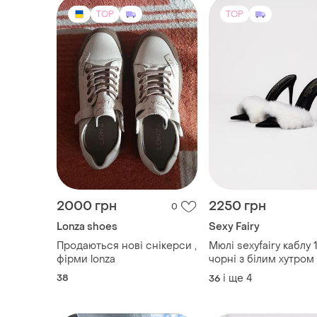
TOP
TOP
2000 грн
2250 грн
0
Lonza shoes
Sexy Fairy
Продаються нові снікерси ,
Мюлі sexyfairy каблу 
фірми lonza
чорні з білим хутром
38
і ще
4
36