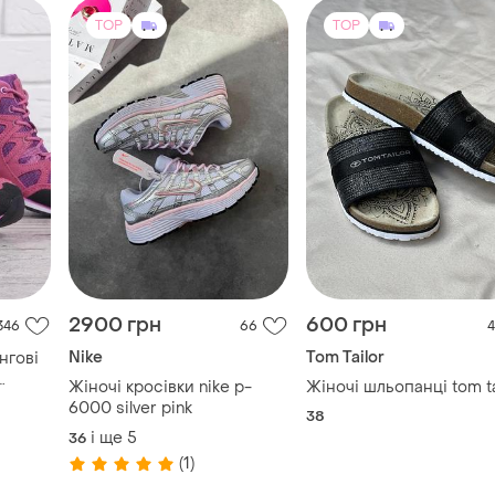
TOP
TOP
2900 грн
600 грн
346
66
4
Nike
Tom Tailor
нгові
Жіночі кросівки nike p-
Жіночі шльопанці tom ta
6000 silver pink
38
і ще
5
36
(1)