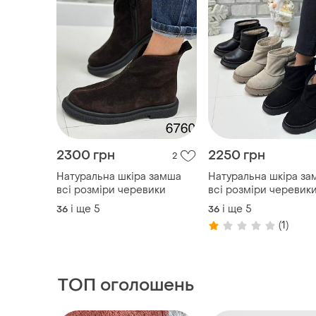
2300 грн
2250 грн
2
Натуральна шкіра замша
Натуральна шкіра за
всі розміри черевики
всі розміри черевик
і ще
5
і ще
5
36
36
(1)
ТОП оголошень