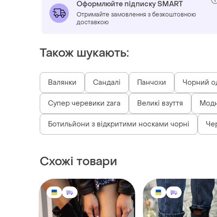
Оформлюйте підписку SMART
Отримайте замовлення з безкоштовною
доставкою
Також шукають:
Валянки
Сандалі
Панчохи
Чорний о
Супер черевики zara
Великі взуття
Модн
Ботильйони з відкритими носками чорні
Чер
Схожі товари