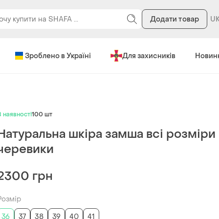
Додати товар
Зроблено в Україні
Для захисників
Новин
В наявності
100 шт
Натуральна шкіра замша всі розміри
черевики
2300 грн
Розмір
36
37
38
39
40
41