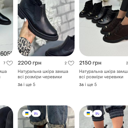
2200 грн
2150 грн
7
2
2
мша
Натуральна шкіра замша
Натуральна шкіра замш
и
всі розміри черевики
всі розміри черевики
і ще
5
і ще
5
36
36