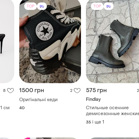
TOP
TOP
1500 грн
575 грн
8
2
2
Findlay
Оригінальні кеди
11 см
Стильные осенние
40
демисезонные женски
ботинки сапоги челси
і ще
1
35
чоботи черевики findlay
36p