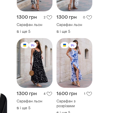
1300 грн
1300 грн
2
0
Сарафан льон
Сарафан льон
і ще
5
і ще
5
S
S
1300 грн
1600 грн
4
1
Сарафан льон
Сарафан з
розрізами
і ще
5
S
і ще
5
S