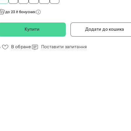
до 23 ₴ бонусних
Купити
Додати до кошика
В обране
Поставити запитання
6