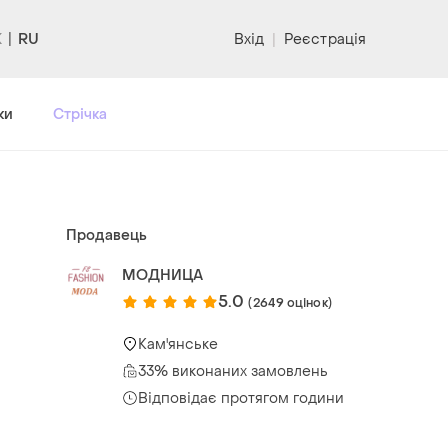
RU
Вхід
|
Реєстрація
ки
Стрічка
Продавець
МОДНИЦА
5.0
(2649 оцінок)
Кам'янське
33% виконаних замовлень
Відповідає протягом години