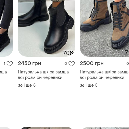
2450 грн
2500 грн
1
0
0
мша
Натуральна шкіра замша
Натуральна шкіра замш
и
всі розміри черевики
всі розміри черевики
і ще
5
і ще
5
36
36