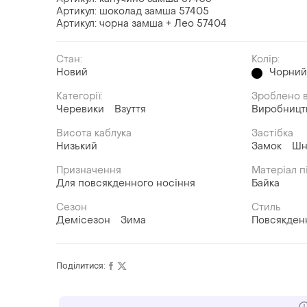
Артикул: шоколад замша 57405
Артикул: чорна замша + Лео 57404
Стан:
Колір:
Новий
Чорни
Категорії:
Зроблено в
Черевики
Взуття
Виробницт
Висота каблука
Застібка
Низький
Замок
Шн
Призначення
Матеріал п
Для повсякденного носіння
Байка
Сезон
Стиль
Демісезон
Зима
Повсякден
Поділитися: