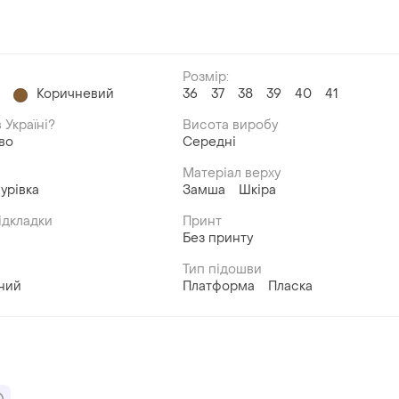
Розмір:
й
Коричневий
36
37
38
39
40
41
 Україні?
Висота виробу
во
Середні
Матеріал верху
урівка
Замша
Шкіра
ідкладки
Принт
Без принту
Тип підошви
ний
Платформа
Пласка