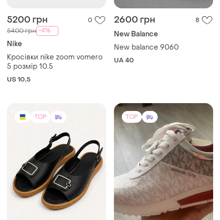
5200 грн
2600 грн
0
8
-4%
5400 грн
New Balance
Nike
New balance 9060
Кросівки nike zoom vomero
UA 40
5 розмір 10.5
US 10,5
TOP
TOP