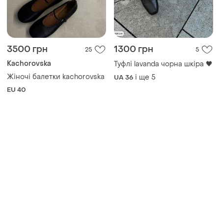
3500 грн
1300 грн
25
5
Kachorovska
Туфлі lavanda чорна шкіра 🖤
Жіночі балетки kachorovska
і ще
5
UA 36
EU 40