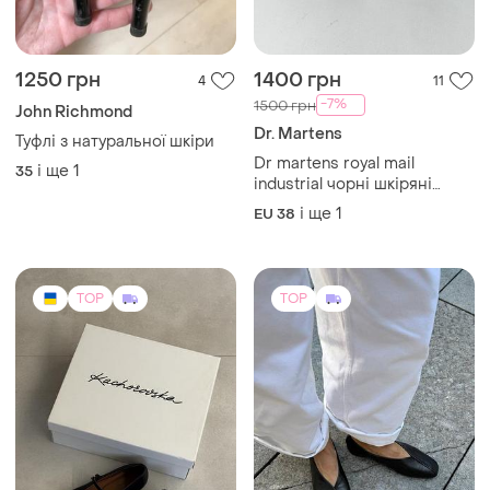
1250 грн
1400 грн
4
11
-7%
1500 грн
John Richmond
Dr. Martens
Туфлі з натуральної шкіри
Dr martens royal mail
і ще
1
35
industrial чорні шкіряні
лофери туфлі мартінси
і ще
1
EU 38
TOP
TOP