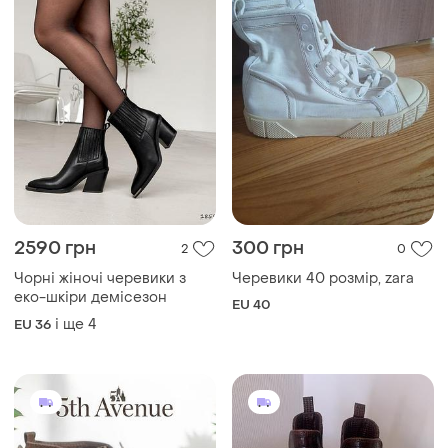
2590 грн
300 грн
2
0
Чорні жіночі черевики з
Черевики 40 розмір, zara
еко-шкіри демісезон
EU 40
і ще
4
EU 36