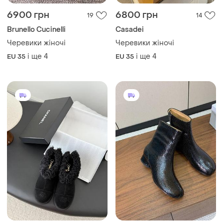
6900 грн
6800 грн
19
14
Brunello Cucinelli
Casadei
Черевики жіночі
Черевики жіночі
і ще
4
і ще
4
EU 35
EU 35