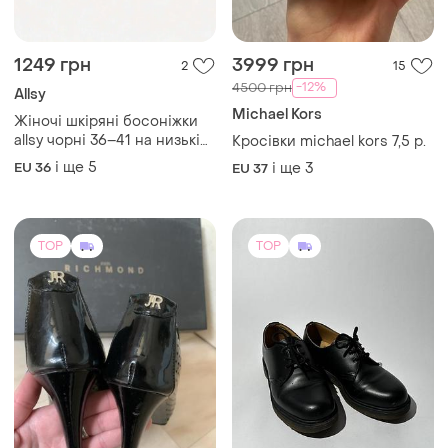
1249 грн
3999 грн
2
15
-12%
4500 грн
Allsy
Michael Kors
Жіночі шкіряні босоніжки
allsy чорні 36–41 на низькій
Кросівки michael kors 7,5 р.
підошві
і ще
5
EU 36
і ще
3
EU 37
TOP
TOP