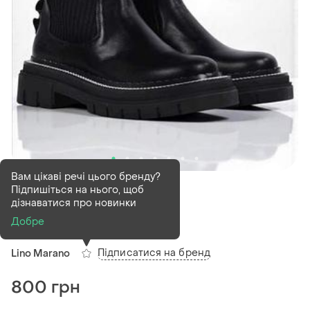
Вам цікаві речі цього бренду?
В наявності
3 шт
Підпишіться на нього, щоб
Черевики жіночі
дізнаватися про новинки
Добре
(1)
Підписатися на бренд
Lino Marano
800 грн