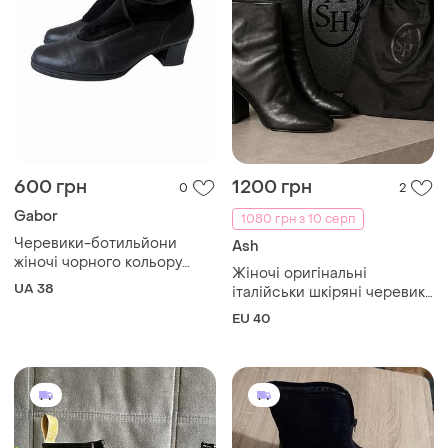
600 грн
1200 грн
0
2
Gabor
1080 грн з 10 серп
Черевики-ботильйони
Ash
жіночі чорного кольору
Жіночі оригінальні
gabor 38 розмір
UA 38
італійськи шкіряні черевики
з коробкою та пильником
EU 40
ash 40