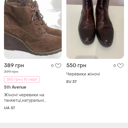
389 грн
550 грн
0
0
399 грн
Черевики жіночі
350 грн з 10 серп
EU 37
5th Avenue
Жіночі черевики на
танкетці,натуральні
ботильйони,осінні ботинки
UA 37
5th avenue р.37