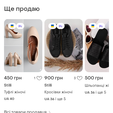
Ще продаю
450 грн
900 грн
500 грн
1
3
Stilli
Stilli
Шльопанці жіно
Туфлі жіночі
Кросівки жіночі
і ще
5
UA 36
UA 40
і ще
5
UA 36
Всі товари продавця