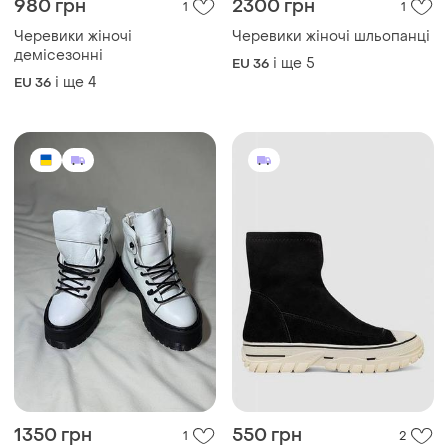
980 грн
2300 грн
1
1
Черевики жіночі
Черевики жіночі шльопанці
демісезонні
і ще
5
EU 36
і ще
4
EU 36
1350 грн
550 грн
1
2