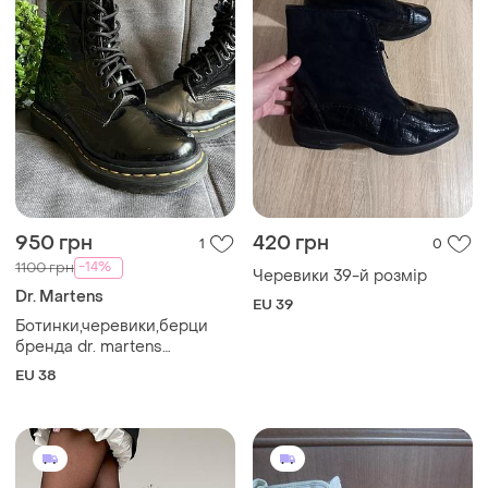
950 грн
420 грн
1
0
-14%
1100 грн
Черевики 39-й розмір
Dr. Martens
EU 39
Ботинки,черевики,берци
бренда dr. martens
,оригінал!
EU 38