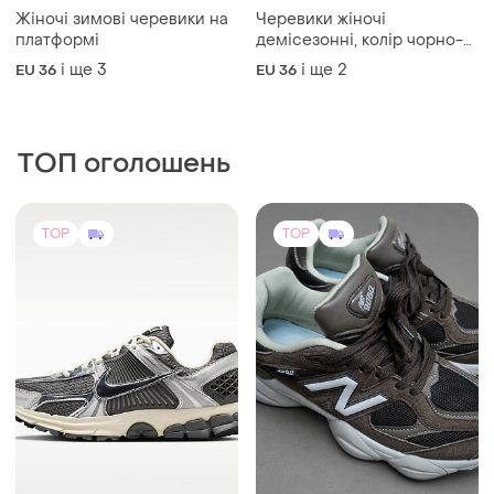
Жіночі зимові черевики на
Черевики жіночі
платформі
демісезонні, колір чорно-
білий
і ще
3
і ще
2
EU 36
EU 36
ТОП оголошень
TOP
TOP