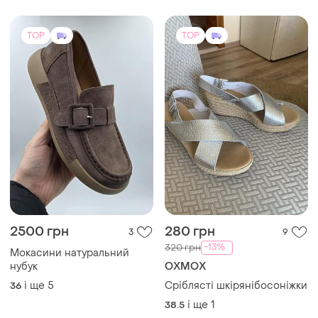
ТОП оголошень
TOP
TOP
2500 грн
280 грн
3
9
-13%
320 грн
Мокасини натуральний
нубук
OXMOX
і ще
5
Сріблясті шкірянібосоніжки
36
і ще
1
38.5