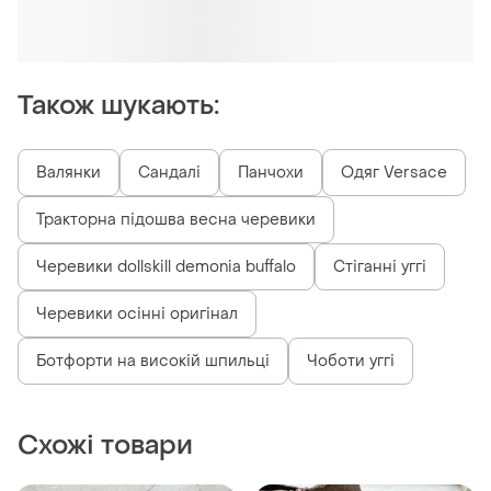
Оформлюйте підписку SMART
Отримайте замовлення з безкоштовною
доставкою
Також шукають:
Валянки
Сандалі
Панчохи
Одяг Versace
Тракторна підошва весна черевики
Черевики dollskill demonia buffalo
Стіганні уггі
Черевики осінні оригінал
Ботфорти на високій шпильці
Чоботи уггі
Схожі товари