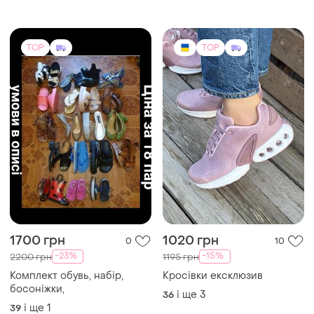
і ще
3
39
TOP
TOP
1700 грн
1020 грн
0
10
-23%
-15%
2200 грн
1195 грн
Комплект обувь, набір,
Кросівки ексклюзив
босоніжки,
і ще
3
36