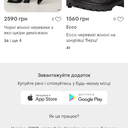
2590 грн
1560 грн
2
0
Ecco
Чорні жіночі черевики з
еко-шкіри демісезон
Ecco черевикі жіночі на
шнурівці 'берці'
і ще
4
36
41
Завантажуйте додаток
Купуйте речі і спілкуйтесь у будь-якому місці
Як це працює?