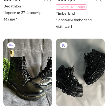
585 грн
1300 грн
0
0
Decathlon
1235 грн з 10 серп
Черевики 37-й розмір
Timberland
і ще
1
36
Черевики timberland
і ще
1
41.5