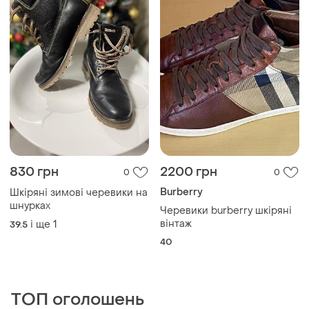
830 грн
2200 грн
0
0
Burberry
Шкіряні зимові черевики на
шнурках
Черевики burberry шкіряні
вінтаж
і ще
1
39.5
40