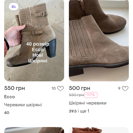
550 грн
500 грн
10
9
-10%
550 грн
Ecco
Шкіряні черевики
Черевики шкіряні
і ще
1
39.5
40