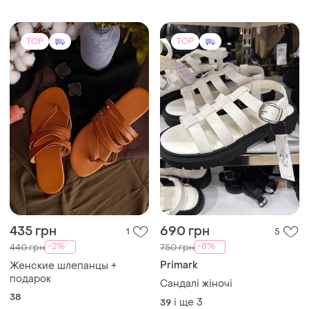
TOP
TOP
435 грн
690 грн
1
5
-2%
-8%
440 грн
750 грн
Primark
Женские шлепанцы +
подарок
Сандалі жіночі
38