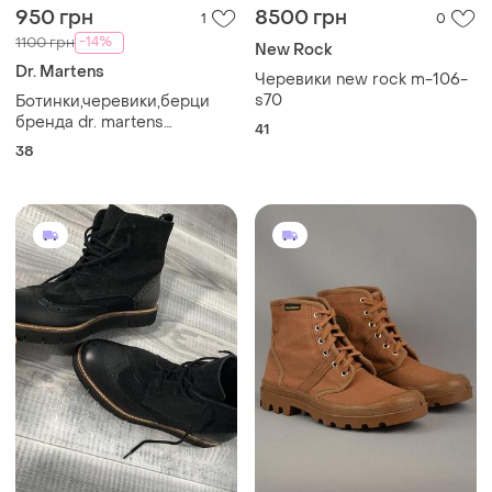
950 грн
8500 грн
1
0
-14%
1100 грн
New Rock
Dr. Martens
Черевики new rock m-106-
s70
Ботинки,черевики,берци
бренда dr. martens
41
,оригінал!
38