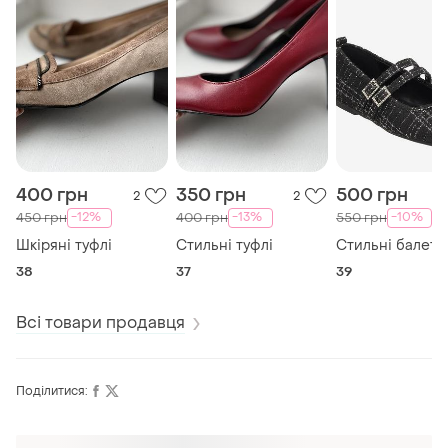
400 грн
350 грн
500 грн
2
2
-12%
-13%
-10%
450 грн
400 грн
550 грн
Шкіряні туфлі
Стильні туфлі
Стильні балетк
38
37
39
Всі товари продавця
Поділитися: