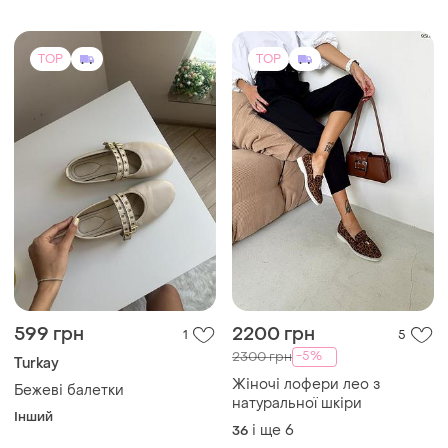
TOP
TOP
599 грн
2200 грн
1
5
-5%
2300 грн
Turkay
Жіночі лофери лео з
Бежеві балетки
натуральної шкіри
Інший
і ще
6
36