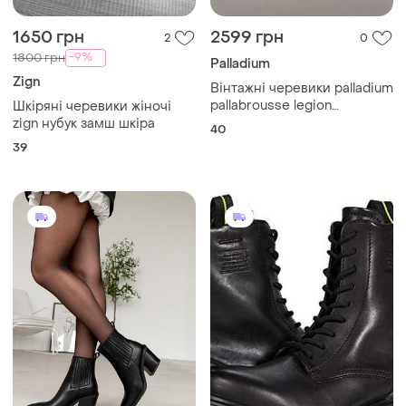
1650 грн
2599 грн
2
0
-9%
1800 грн
Palladium
Zign
Вінтажні черевики palladium
pallabrousse legion
Шкіряні черевики жіночі
текстильні коричневі
zign нубук замш шкіра
40
високі кросівки франція
39
оригінал 40 р/25.5 см
adidas nike converse
martens