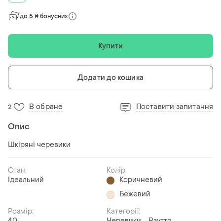
до 5 ₴ бонусних
Купити
Додати до кошика
В обране
Поставити запитання
2
Опис
Шкіряні черевики
Стан:
Колір:
Ідеальний
Коричневий
Бежевий
Розмір:
Категорії:
40
Черевики
Взуття