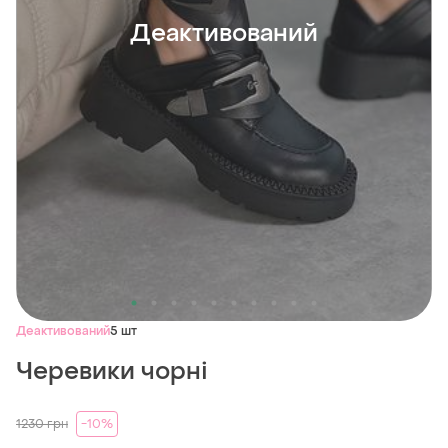
Деактивований
Деактивований
5 шт
Черевики чорні
1230
грн
-10%