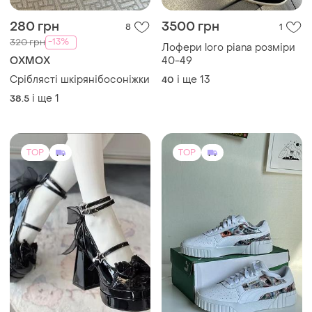
1999 грн
6500 грн
10
1
-8%
2155 грн
Puma
New Collection
Кастомні puma кросівки,
ручний розпис
Туфлі аніме стиль на
платформі з бантами чорні
38
лаковані
і ще
1
37
TOP
TOP