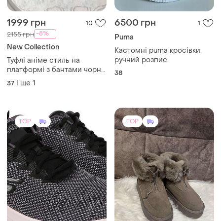
1370 грн
1400 грн
0
20
Skechers
Угги жіночі замшеві
Кросівки skechers
і ще
5
36
38