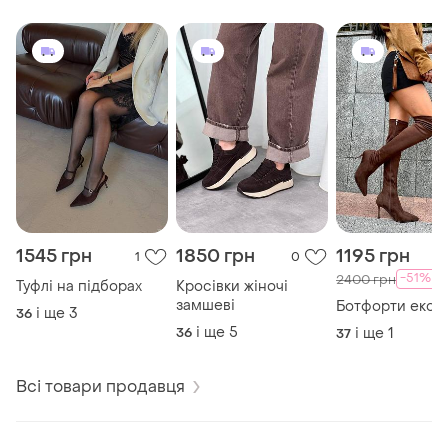
1545 грн
1850 грн
1195 грн
1
0
-51%
2400 грн
Туфлі на підборах
Кросівки жіночі
замшеві
Ботфорти еко 
і ще
3
36
і ще
5
36
і ще
1
37
Всі товари продавця