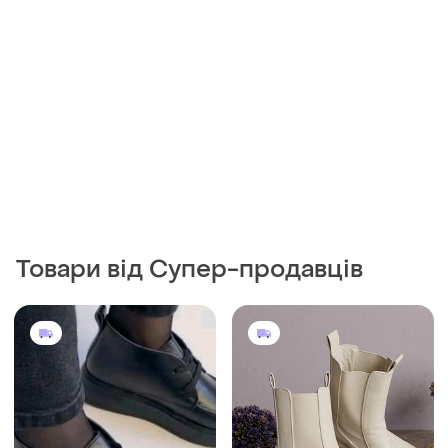
1330 грн
550 грн
2
1
Bershka
Черевики шкіряні чорні на
флісі
Фірмові челсі!!!
і ще
5
36
і ще
1
37