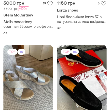
280 грн
3500 грн
8
1
-13%
320 грн
Лофери loro piana розміри
OXMOX
40-49
Сріблясті шкірянібосоніжки
і ще
13
40
і ще
1
38.5
TOP
TOP