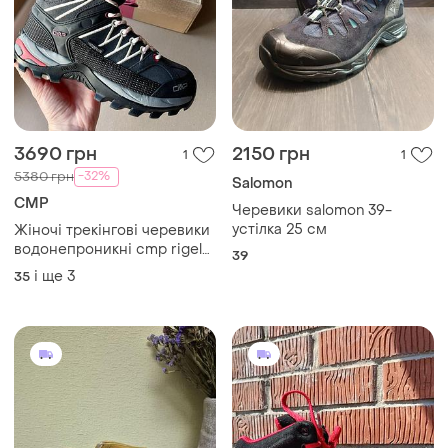
1500 грн
1450 грн
0
1
Elten
Стильні черевики з
натуральної замші італія
Защитные полуботинки /
кроссовки elten ostwall s1ps
37
(размер 38 / 25 см)
і ще
1
38