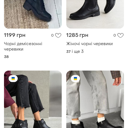
1199 грн
1285 грн
0
0
Чорні демісезонні
Жіночі чорні черевики
черевики
і ще
3
37
38