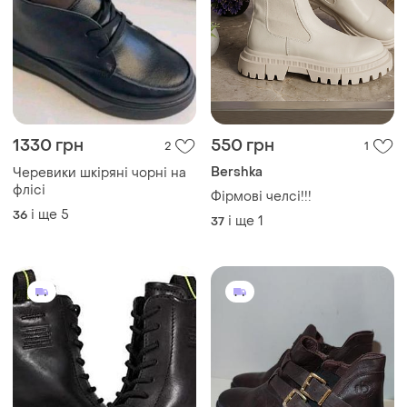
1560 грн
450 грн
0
3
Ecco
Bugatti
Ecco черевикі жіночі на
Шкіряні жіночі черевики
шнурівці 'берці'
bugatti розмір 39
41
39