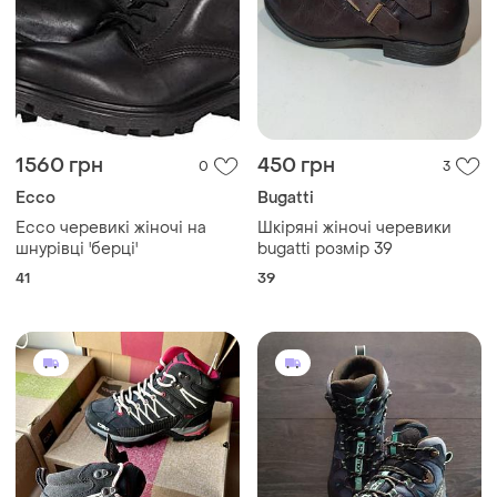
3690 грн
2150 грн
1
1
-32%
5380 грн
Salomon
CMP
Черевики salomon 39-
устілка 25 см
Жіночі трекінгові черевики
водонепроникні cmp rigel
39
mid wmn trekking shoe wp
і ще
3
35
antracite off white жіночі
високі кросівки для
активного відпочинку