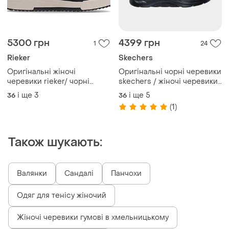
5300 грн
4399 грн
1
24
Rieker
Skechers
Оригінальні жіночі
Оригінальні чорні черевики
черевики rieker/ чорні
skechers / жіночі черевики
черевики rieker
скечерс
і ще
3
і ще
5
36
36
(1)
Також шукають:
Валянки
Сандалі
Панчохи
Одяг для тенісу жіночий
Жіночі черевики гумові в хмельницькому