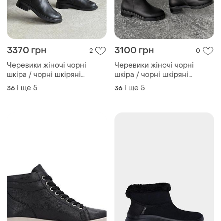
3370 грн
3100 грн
2
0
Черевики жіночі чорні
Черевики жіночі чорні
шкіра / чорні шкіряні
шкіра / чорні шкіряні
черевики / демісезонні
черевики демісезон /
і ще
5
і ще
5
36
36
черевики з натуральної
преміальні черевики
шкіри
демісезон / демісезонні
черевики з натуральної
шкіри