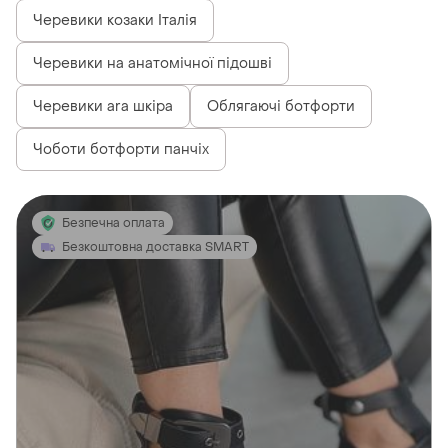
Черевики козаки Італія
Черевики на анатомічної підошві
Черевики ara шкіра
Облягаючі ботфорти
Чоботи ботфорти панчіх
Безпечна оплата
Безкоштовна доставка SMART