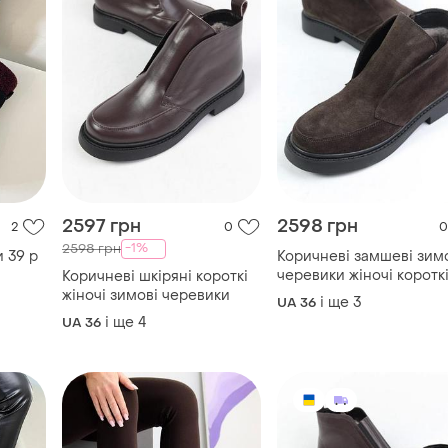
2597 грн
2598 грн
2
0
0
-1%
2598 грн
и 39 р
Коричневі замшеві зим
черевики жіночі коротк
Коричневі шкіряні короткі
жіночі зимові черевики
і ще
3
UA 36
і ще
4
UA 36