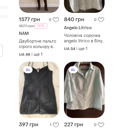
1577 грн
840 грн
0
0
-16%
1877 грн
Angelo Litrico
NAM
Чоловіча сорочка
angelo litrico в білу
Двубортне пальто
та темно-сіру
сірого кольору в
і ще
1
UA 54
смужку, роз 54-56
клітинку від бренду
і ще
1
UA 48
nam, вироблене в
україні
397 грн
227 грн
1
0