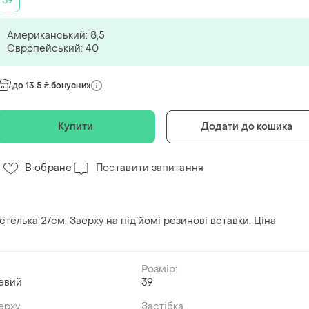
39
Американський: 8,5
Європейський: 40
до 13.5 ₴ бонусних
Купити
Додати до кошика
В обране
Поставити запитання
7
телька 27см. Зверху на підʼйомі резинові вставки. Ціна
Розмір:
евий
39
ерху
Застібка