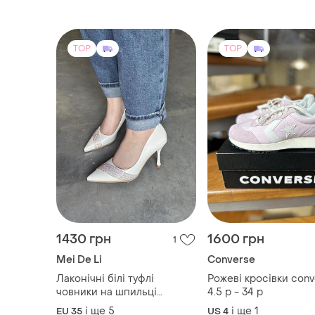
1430 грн
1600 грн
1
Mei De Li
Converse
Лаконічні білі туфлі
Рожеві кросівки con
човники на шпильці
4.5 р - 34 р
каблуку з гострим носком
і ще
5
і ще
1
EU 35
US 4
декоративною смужкою
вставкою зі стразів
класичні базові шкіряні
мінімалістичні