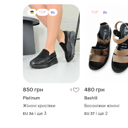
850 грн
480 грн
1
Platinum
Bashili
Жіночі кросівки
Босоніжки жіночі
і ще
3
і ще
2
EU 36
EU 37
TOP
TOP