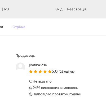
RU
Вхід
|
Реєстрація
ки
Стрічка
Продавець
jirafina1316
5.0
(28 оцінок)
Не вказано
94% виконаних замовлень
Відповідає протягом години