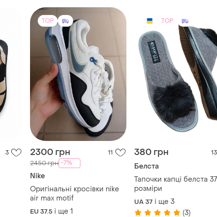
2300 грн
380 грн
3
11
13
-7%
2450 грн
Белста
Nike
Тапочки капці белста 3
розміри
Оригінальні кросівки nike
air max motif
і ще
3
UA 37
і ще
1
EU 37.5
(3)
TOP
TOP