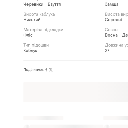
Черевики
Взуття
Замша
Висота каблука
Висота ви
Низький
Середні
Матеріал підкладки
Сезон
Фліс
Весна
Де
Тип підошви
Довжина ус
Каблук
27
Поділитися:
Оформлюйте підписку SMART
Отримайте замовлення з безкоштовною
доставкою
Також шукають: