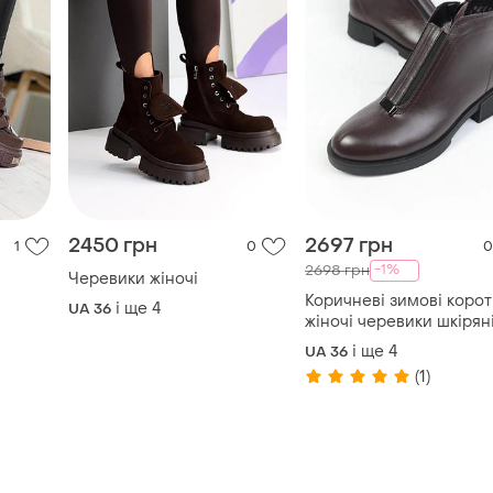
2450 грн
2697 грн
1
0
0
-1%
2698 грн
Черевики жіночі
Коричневі зимові корот
і ще
4
UA 36
жіночі черевики шкірян
класичні
і ще
4
UA 36
(1)
TOP
TOP