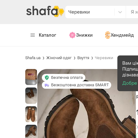
Черевики
Каталог
Знижки
Хендмейд
Shafa.ua
Жіночий одяг
Взуття
Черевики
Вам ці
Підпиш
дізнав
Безпечна оплата
Добре
Безкоштовна доставка SMART