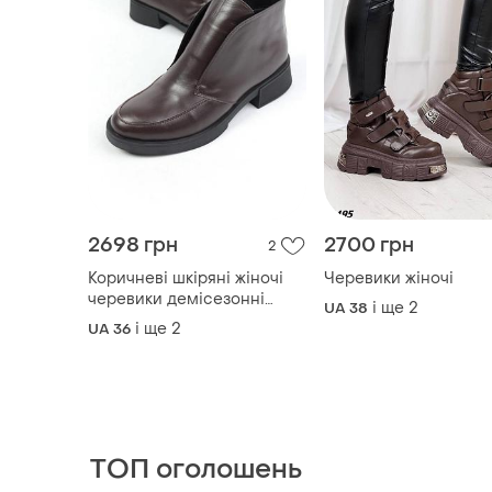
2698 грн
2700 грн
2
Коричневі шкіряні жіночі
Черевики жіночі
черевики демісезонні
і ще
2
UA 38
короткі
і ще
2
UA 36
ТОП оголошень
TOP
TOP