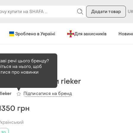
Додати товар
Зроблено в Україні
Для захисників
Новин
каві речі цього бренду?
іться на нього, щоб
В наявності
1 шт
атися про новинки
Жіночі черевики rieker
Підписатися на бренд
Rieker
1350 грн
Український