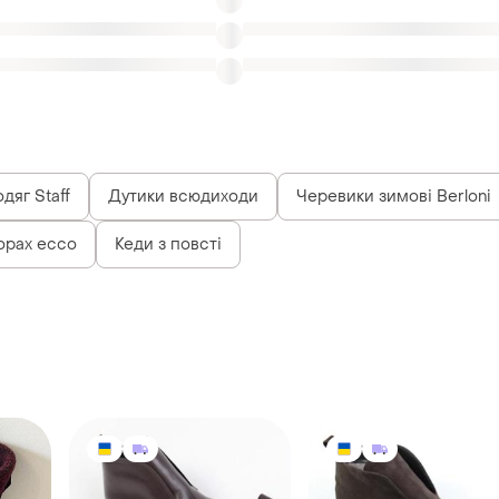
дяг Staff
Дутики всюдиходи
Черевики зимові Berloni
орах ecco
Кеди з повсті