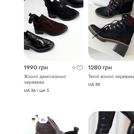
1990 грн
1280 грн
0
Жіночі демісезонні
Теплі жіночі черевик
черевики
UA 39
і ще
5
UA 36