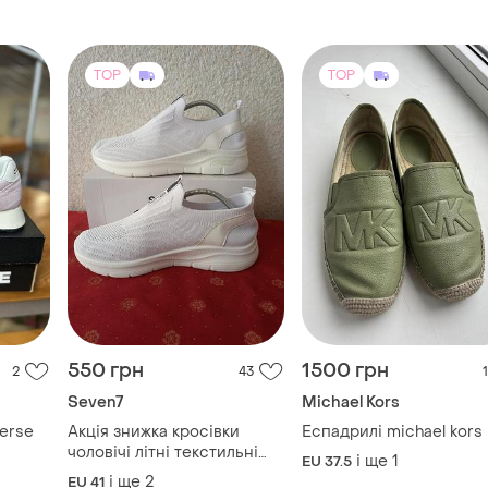
550 грн
1500 грн
2
43
1
Seven7
Michael Kors
verse
Акція знижка кросівки
Еспадрилі michael kors
чоловічі літні текстильні
і ще
1
EU 37.5
білі легенькі seven
і ще
2
EU 41