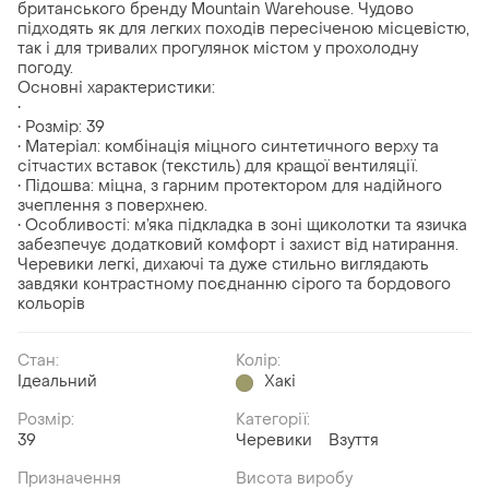
британського бренду Mountain Warehouse. Чудово
підходять як для легких походів пересіченою місцевістю,
так і для тривалих прогулянок містом у прохолодну
погоду.
Основні характеристики:
•
• Розмір: 39
• Матеріал: комбінація міцного синтетичного верху та
сітчастих вставок (текстиль) для кращої вентиляції.
• Підошва: міцна, з гарним протектором для надійного
зчеплення з поверхнею.
• Особливості: м’яка підкладка в зоні щиколотки та язичка
забезпечує додатковий комфорт і захист від натирання.
Черевики легкі, дихаючі та дуже стильно виглядають
завдяки контрастному поєднанню сірого та бордового
кольорів
Стан:
Колір:
Ідеальний
Хакі
Розмір:
Категорії:
39
Черевики
Взуття
Призначення
Висота виробу