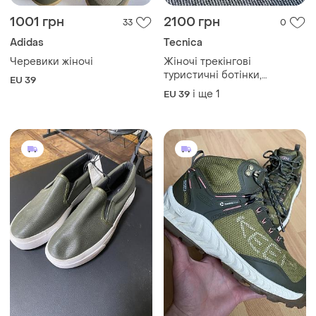
1001 грн
2100 грн
33
0
Adidas
Tecnica
Черевики жіночі
Жіночі трекінгові
туристичні ботінки,
EU 39
черевики tecnica starcross
і ще
1
EU 39
з підошвою vibram