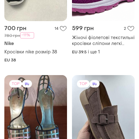
700 грн
599 грн
14
2
-11%
780 грн
Жіночі фіолетові текстильні
Nike
кросівки сліпони легкі
дихаючі літні спортивні
Кросівки nike розмір 38
і ще
1
EU 39.5
EU 38
TOP
TOP