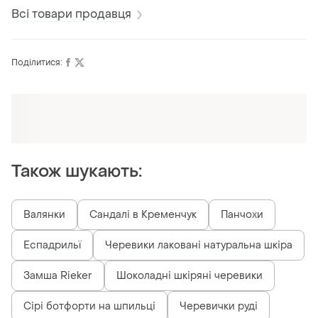
Всі товари продавця
Поділитися:
Оформлюйте підписку SMART
Отримайте замовлення з безкоштовною
доставкою
Також шукають:
Валянки
Сандалі в Кременчук
Панчохи
Еспадрильї
Черевики лаковані натуральна шкіра
Замша Rieker
Шоколадні шкіряні черевики
Сірі ботфорти на шпильці
Черевички руді