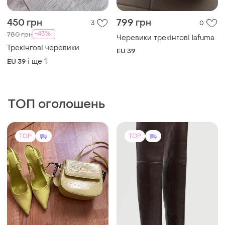
450 грн
799 грн
3
0
-43%
780 грн
Черевики трекінгові lafuma
Трекінгові черевики
EU 39
і ще
1
EU 39
ТОП оголошень
TOP
TOP