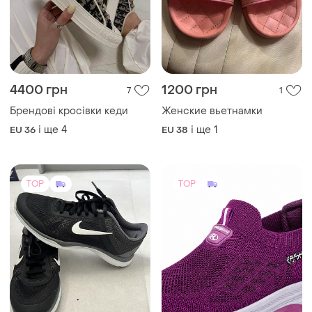
4400 грн
1200 грн
7
1
Брендові кросівки кеди
Женские вьетнамки
і ще
4
і ще
1
EU 36
EU 38
TOP
TOP