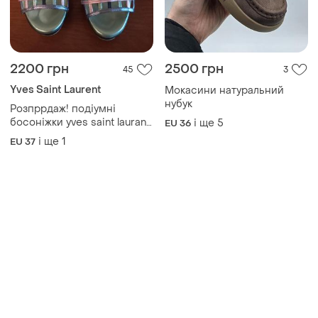
2200 грн
2500 грн
45
3
Yves Saint Laurent
Мокасини натуральний
нубук
Розпррдаж! подіумні
босоніжки yves saint laurant
і ще
5
EU 36
оригінал
і ще
1
EU 37