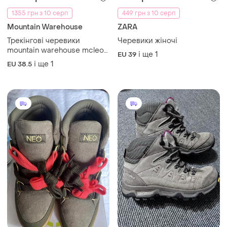
1505 грн
499 грн
0
1
1355 грн з 10 серп
449 грн з 10 серп
Mountain Warehouse
ZARA
Трекінгові черевики
Черевики жіночі
mountain warehouse mcleod
і ще
1
EU 39
womens (оригінал) 39
і ще
1
EU 38.5