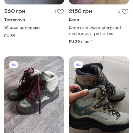
360 грн
2150 грн
1
5
Terranova
Keen
Жіночі черевики
Keen nxis evo waterproof
mid жіночі трекінгові
EU 39
черевики женские
і ще
1
EU 39
трекинговые ботинки
30(25-25.5см)