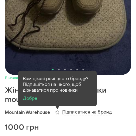
В наявності
1 шт
Вам цікаві речі цього бренду?
Підпишіться на нього, щоб
Жіночі трекінгові черевики
дізнаватися про новинки
mountain warehouse
Добре
Підписатися на бренд
Mountain Warehouse
1000 грн