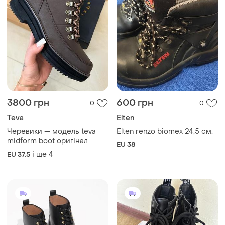
3800 грн
600 грн
0
0
Teva
Elten
Черевики — модель teva
Elten renzo biomex 24,5 см.
midform boot оригінал
EU 38
і ще
4
EU 37.5