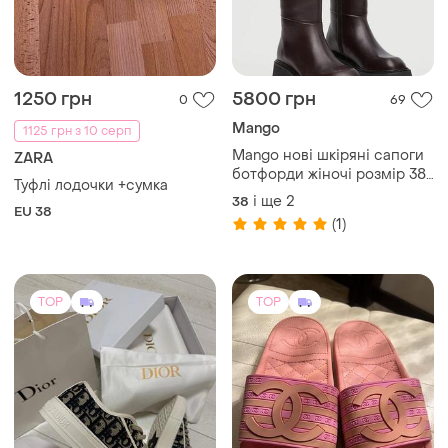
1250 грн
5800 грн
0
69
Mango
1125 грн з 10 серп
Mango нові шкіряні сапоги
ZARA
ботфорди жіночі розмір 38,
Туфлi лодочки +сумка
39 іспанія
і ще
2
38
EU 38
(1)
TOP
TOP