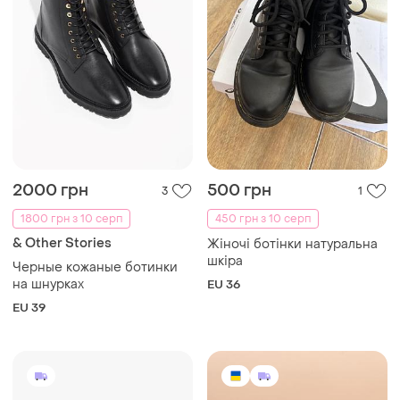
2000 грн
500 грн
3
1
1800 грн з 10 серп
450 грн з 10 серп
& Other Stories
Жіночі ботінки натуральна
шкіра
Черные кожаные ботинки
на шнурках
EU 36
EU 39