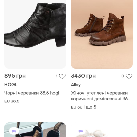
895 грн
3430 грн
1
0
HÖGL
Allsy
Чорні черевики 38,5 hogl
Жіночі утеплені черевики
коричневі демісезонні 36-
EU 38.5
41 ботинки женские на
і ще
5
EU 36
флисе allsy lonza 1111903