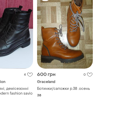
600 грн
4
0
ion
Graceland
яні, демісезонні
Ботинки/сапожки р.38 .осень
евики modern fashion savio
38