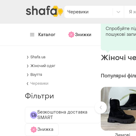
Черевики
Подпишитес
Спробуйте пі
пошукові зап
Каталог
Знижки
Хендмейд
Жіночі ч
Shafa.ua
Жіночий одяг
Взуття
Популярні філ
Черевики
Фільтри
Безкоштовна доставка
SMART
Знижка
Зимові