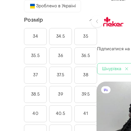
Зроблено в Україні
Розмір
34
34.5
35
Підписатися на
35.5
36
36.5
Шнурівка
37
37.5
38
38.5
39
39.5
40
40.5
41