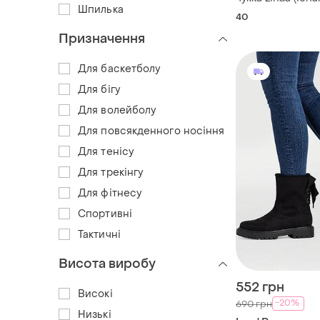
Шпилька
– натуральна шк
40
Призначення
Для баскетболу
Для бігу
Для волейболу
Для повсякденного носіння
Для тенісу
Для трекінгу
Для фітнесу
Спортивні
Тактичні
Висота виробу
552 грн
Високі
-20%
690 грн
Низькі