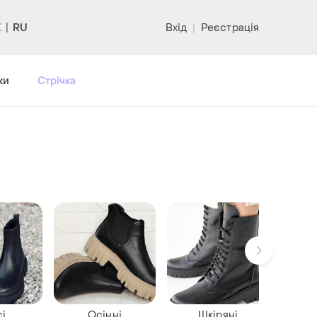
RU
Вхід
|
Реєстрація
ки
Стрічка
сі
Осінні
Шкіряні
З