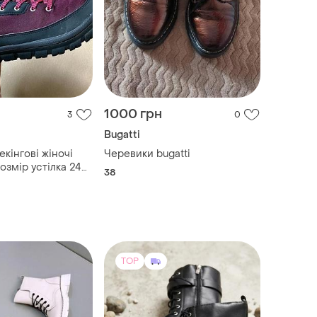
1000 грн
3
0
Bugatti
кінгові жіночі
Черевики bugatti
озмір устілка 24
38
waterproof чорні
TOP