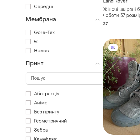
Land Rover
Середні
Жіночі шкіряні 
чоботи 37 розмі
Мембрана
landrover
37
Gore-Tex
Є
Немає
Принт
Абстракція
Аніме
Без принту
Геометричний
Зебра
Камуфляж