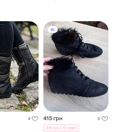
415 грн
4
0
374 грн з 10 серп