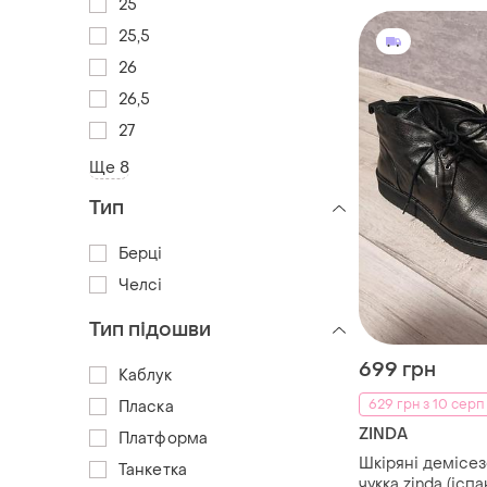
25
25,5
26
26,5
27
Ще 8
Тип
Берці
Челсі
Тип підошви
699 грн
Каблук
629 грн з 10 серп
Пласка
ZINDA
Платформа
Шкіряні демісез
Танкетка
чукка zinda (іспа