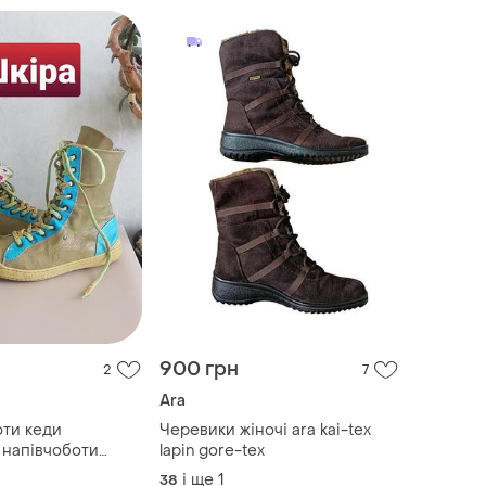
900 грн
2
7
Ara
оти кеди
Черевики жіночі ara kai-tex
 напівчоботи
lapin gore-tex
 підборів eject
і ще
1
38