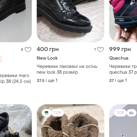
400 грн
999 грн
4
1
New Look
Quechua
Черевики лаковані на осінь
Черевики тре
new look 38 розмір
quechua 37 р
черевики marc
см | зимові 
і ще
1
і ще
1
37.5
37
ір 38 (24,5 см)
TOP
TOP