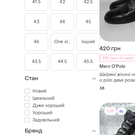
41.5
42
42.5
43
44
45
46
One size
Інший
420 грн
378 грн з 10 серп
43.5
44.5
45.5
Marc O'Polo
Шкіряні жіночі 
Стан
o polo демі розм
38
Новий
Ідеальний
Дуже хороший
TOP
Хороший
Задовільний
Бренд