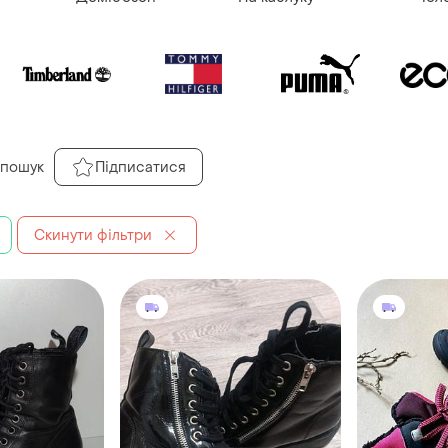
 пошук
Підписатися
Скинути фільтри