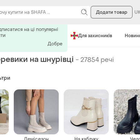
Додати товар
ь на поиск
дписатися на ці популярні
ити
Зроблено в Україні
Для захисників
Новин
Добре
еревики на шнурівці
-
27854 речі
ьтри
Демісезон
На каблуку
Чел