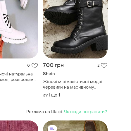
700 грн
0
2
Shein
ночі натуральна
озпродаж
Жіночі мінімалістичні модні
пер якість, низька
черевики на масивному
підборі від бренду shein
і ще
1
39
Реклама на Шафі.
Як сюди потрапити?