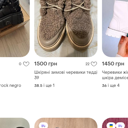
1500 грн
1450 грн
0
22
Шкіряні зимові черевики тедді
Черевики жі
39
шкіра демісезон, р
недорого. су
rock negro
і ще
1
і ще
4
38.5
36
ціна