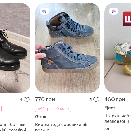
770 грн
460 грн
4
3
Eject
693 грн з 10 серп
Шкіряні чоб
Geox
демісезонні
онні ботінки
Високі кеди черевики 38
черевики без
38
нія), розмір 40
розмір