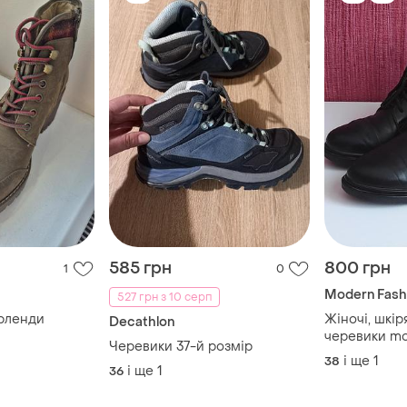
585 грн
800 грн
1
0
Modern Fash
527 грн з 10 серп
рленди
Жіночі, шкір
Decathlon
чер
Черевики 37-й розмір
і ще
1
38
і ще
1
36