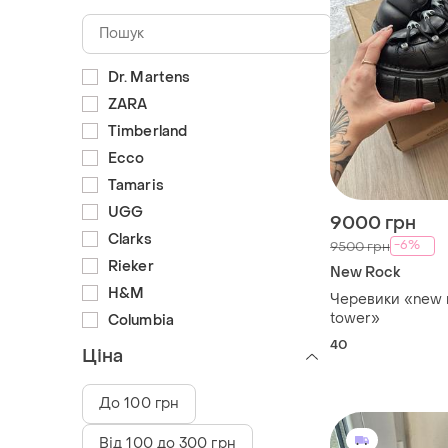
Dr. Martens
ZARA
Timberland
Ecco
Tamaris
UGG
9000 грн
Clarks
-6%
9500 грн
Rieker
New Rock
H&M
Черевики «new 
tower»
Columbia
40
Ціна
До 100 грн
Від 100 до 300 грн