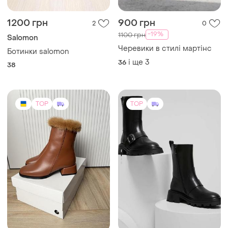
1200 грн
900 грн
2
0
-19%
1100 грн
Salomon
Черевики в стилі мартінс
Ботинки salomon
і ще
3
36
38
TOP
TOP