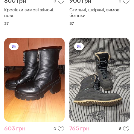
800 грн
900 грн
0
0
Кросівки зимові жіночі.
Стильні, шкіряні, зимові
нові.
ботінки
37
37
603 грн
765 грн
0
5