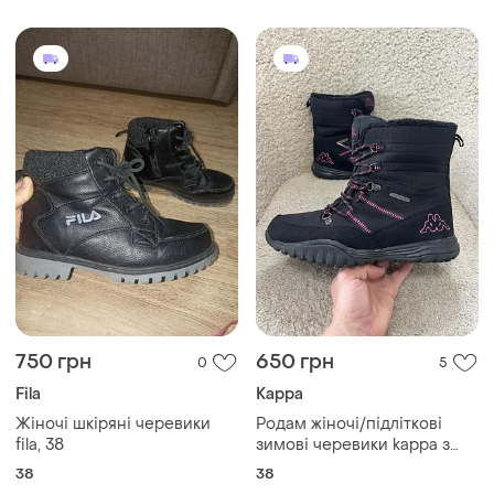
23.5 см)
750 грн
650 грн
0
5
Fila
Kappa
Жіночі шкіряні черевики
Родам жіночі/підліткові
fila, 38
зимові черевики kappa з
водонепроникною
38
38
мембраною kappatex.