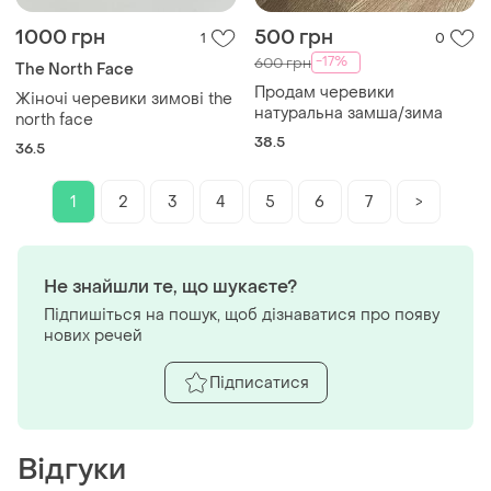
1000 грн
500 грн
1
0
-17%
600 грн
The North Face
Продам черевики
Жіночі черевики зимові the
натуральна замша/зима
north face
38.5
36.5
1
2
3
4
5
6
7
>
Не знайшли те, що шукаєте?
Підпишіться на пошук, щоб дізнаватися про появу
нових речей
Підписатися
Відгуки