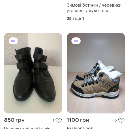
Зимові ботінки / черевики
утеплені / дуже теплі
чоботи в бежевому кольорі
і ще
1
38
850 грн
1100 грн
1
5
Fashion Look
Черевики жіночі італія