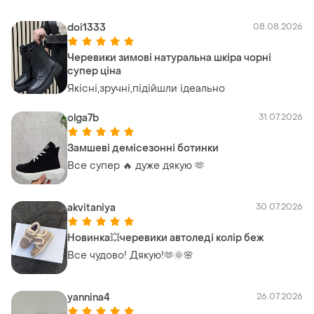
doi1333
08.08.2026
Черевики зимові натуральна шкіра чорні
супер ціна
Якісні,зручні,підійшли ідеально
olga7b
31.07.2026
Замшеві демісезонні ботинки
Все супер 🔥 дуже дякую 🫶
akvitaniya
30.07.2026
Новинка💥черевики автоледі колір беж
Все чудово! Дякую!🫶🌞🌸
yannina4
26.07.2026