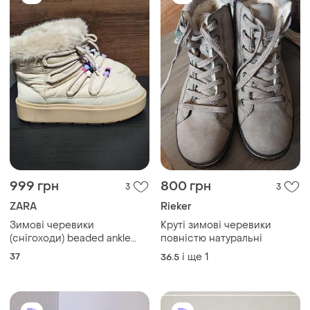
999 грн
800 грн
3
3
ZARA
Rieker
Зимові черевики
Круті зимові черевики
(снігоходи) beaded ankle
повністю натуральні
boots with faux fur lining від
37
і ще
1
36.5
бренду zara.