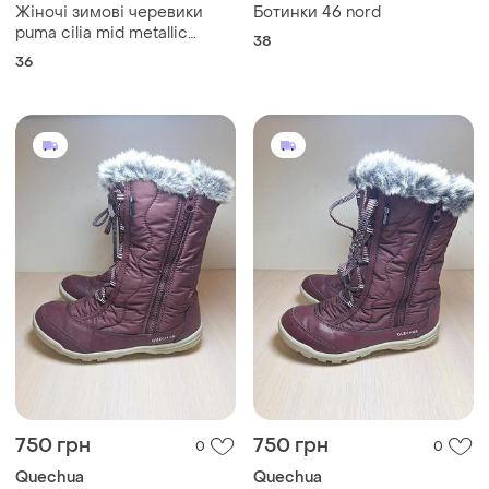
Жіночі зимові черевики
Ботинки 46 nord
puma cilia mid metallic
38
37583503 41 (7.5) whisper
36
white-rose gold
(4063696977212)
750 грн
750 грн
0
0
Quechua
Quechua