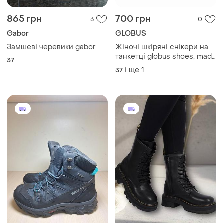
865 грн
700 грн
3
0
Gabor
GLOBUS
Замшеві черевики gabor
Жіночі шкіряні снікери на
танкетці globus shoes, made
37
in italy, 37–38
і ще
1
37