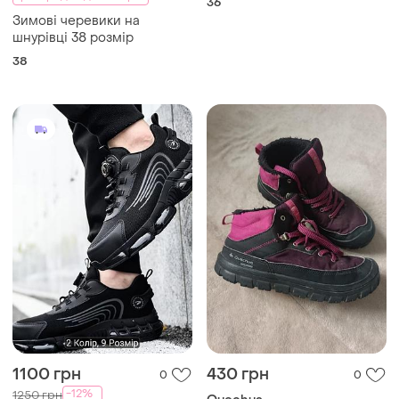
36
Зимові черевики на
шнурівці 38 розмір
38
1100 грн
430 грн
0
0
-12%
1250 грн