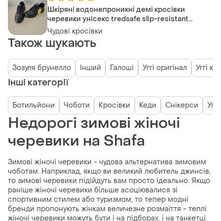
Шкіряні водонепроникні демі кросівки
черевики унісекс tredsafe slip-resistant
mntr43gx003
Чудові кросівки
Також шукають
Зозуля брунелло
Інший
Галоші
Уггі оригінал
Уггі кр
Інші категорії
Ботильйони
Чоботи
Кросівки
Кеди
Снікерси
Уггі
Недорогі зимові жіночі
черевики на Shafa
Зимові жіночі черевики - чудова альтернатива зимовим
чоботам. Наприклад, якщо ви великий любитель джинсів,
то зимові черевики підійдуть вам просто ідеально. Якщо
раніше жіночі черевики більше асоціювалися зі
спортивним стилем або туризмом, то тепер модні
бренди пропонують жінкам величезне розмаїття - теплі
жіночі черевики можуть бути і на підборах, і на танкетці.