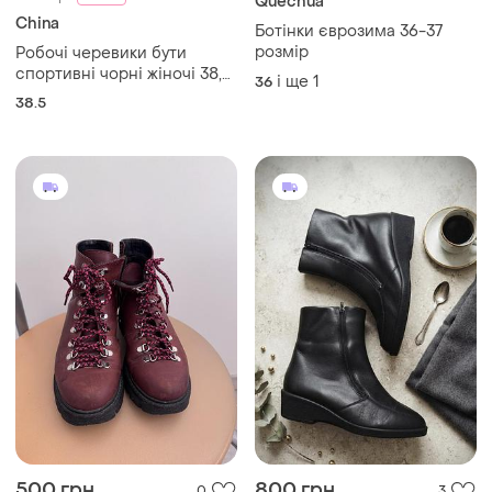
Quechua
China
Ботінки єврозима 36-37
розмір
Робочі черевики бути
спортивні чорні жіночі 38,5
і ще
1
36
розмір 24,5 устілка
38.5
антиковзкі з металевим
носком
500 грн
800 грн
0
3