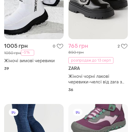
1005 грн
765 грн
0
2
850 грн
-5%
1050 грн
Жіночі зимові черевики
розпродаж до 13 серп
ZARA
39
Жіночі чорні лакові
черевики-челсі від zara з
масивною підошвою та
36
пряжкою у формі серця з
кристалами