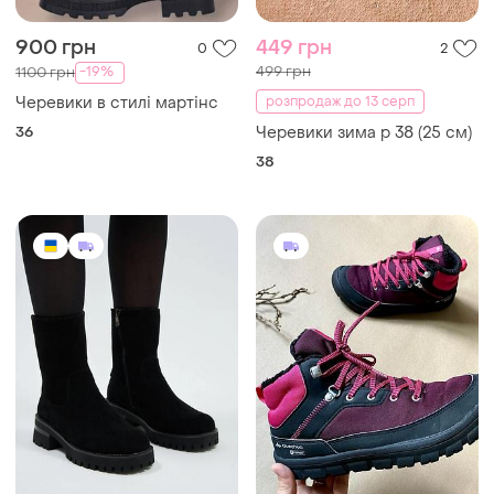
900 грн
449 грн
0
2
499 грн
-19%
1100 грн
Черевики в стилі мартінс
розпродаж до 13 серп
36
Черевики зима р 38 (25 см)
38