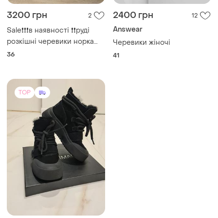
3200 грн
2400 грн
2
12
Answear
Sale❗️❗️❗️в наявності ❗️❗️руді
розкішні черевики норка
Черевики жіночі
опушка
36
41
TOP