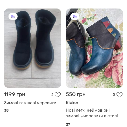
1199 грн
550 грн
2
5
Rieker
Зимові замшеві черевики
Нові легкі неймовірні
38
зимові ❄️черевики в стилі
бохо 🥰ботинки 37
37