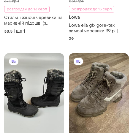
670 грн
850 грн
розпродаж до 13 серп
розпродаж до 13 серп
Lowa
Стильні жіночі черевики на
масивній підошві (з
Lowa ella gtx gore-tex
блискавкою попереду)38.5 /
зимові черевики 39 р. |
і ще
1
38.5
39
оригінал | жіночі
39