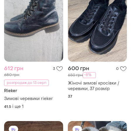
612 грн
600 грн
3
0
680 грн
-8%
650 грн
розпродаж до 13 серп
Жіночі зимові кросівки /
черевики, 37 розмір
Rieker
37
Зимові черевики rieker
і ще
1
41.5