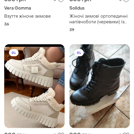
Vera Gomma
Solidus
Взуття жіноче зимове
Жіночі зимові ортопедичні
напівчоботи (черевики) із
36
натуральної шкіри з
39
вовняною підкладкою.