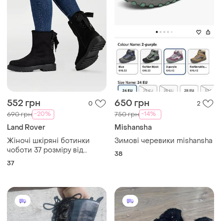
552 грн
650 грн
0
2
-20%
-14%
690 грн
750 грн
Land Rover
Mishansha
Жіночі шкіряні ботинки
Зимові черевики mishansha
чоботи 37 розміру від
38
бренду landrover
37