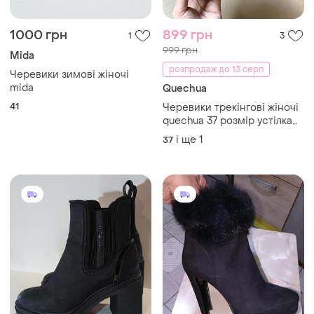
1000 грн
899 грн
1
3
999 грн
Mida
розпродаж до 13 серп
Черевики зимові жіночі
mida
Quechua
41
Черевики трекінгові жіночі
quechua 37 розмір устілка
24 см | зимові waterproof
і ще
1
37
чорні