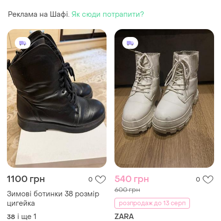
розмір/24 см rieker рикер
Реклама на Шафі.
Як сюди потрапити?
1100 грн
540 грн
0
0
600 грн
Зимові ботинки 38 розмір
цигейка
розпродаж до 13 серп
і ще
1
ZARA
38