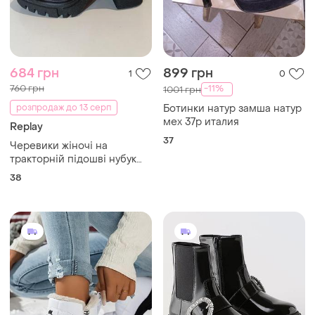
684 грн
899 грн
1
0
760 грн
-11%
1001 грн
розпродаж до 13 серп
Ботинки натур замша натур
мех 37р италия
Replay
37
Черевики жіночі на
тракторній підошві нубук
replay розмір 38 ortholite
38