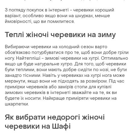
З погляду покупок в інтернеті - черевики хороший
варіант, особливо якщо вони на шнурках, менше
ймовірності, що ви помилитеся.
Теплі жіночі черевики на зиму
Вибираючи черевики на холодний сезон варто
обов'язково потурбуватися про те, щоб вони добре гріли
ногу. Найтепліші - зимові черевики на хутрі. Оптимально
якщо це буде натуральне хутро. Для того, щоб черевики
були теплими, вони мають добре сидіти по нозі, не бути
занадто тісними. Навіть у черевиках на хутрі нога може
мерзнути, якщо вони не підходять за розміром. Під час
примірки черевиків або замірів стопи для купівлі
зимових черевиків в інтернеті зважайте на те, як ви
будете їх носити. Найкраще приміряти черевики на
шкарпетки.
Як вибрати недорогі жіночі
черевики на Шафі