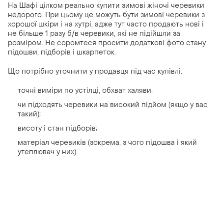
На Шафі цілком реально купити зимові жіночі черевики
недорого. При цьому це можуть бути зимові черевики з
хорошої шкіри і на хутрі, адже тут часто продають нові і
не більше 1 разу б/в черевики, які не підійшли за
розміром. Не соромтеся просити додаткові фото стану
підошви, підборів і шкарпеток.
Що потрібно уточнити у продавця під час купівлі:
точні виміри по устілці, обхват халяви;
чи підходять черевики на високий підйом (якщо у вас
такий);
висоту і стан підборів;
матеріал черевиків (зокрема, з чого підошва і який
утеплювач у них).