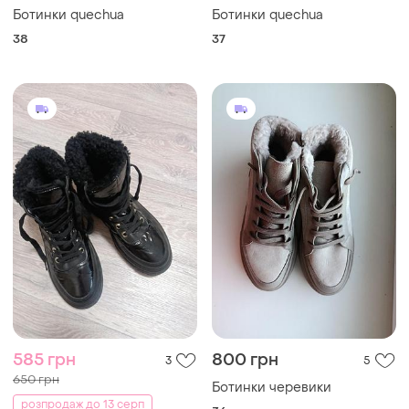
Ботинки quechua
Ботинки quechua
38
37
585 грн
800 грн
3
5
650 грн
Ботинки черевики
розпродаж до 13 серп