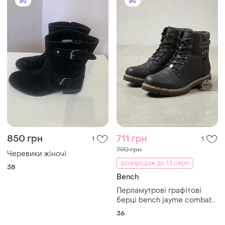
850 грн
711 грн
1
1
790 грн
Черевики жіночі
розпродаж до 13 серп
38
Bench
Перламутрові графітові
берці bench jayme combat
boots / зимові ботинки
36
бенч розмір 36 (устілка 23-