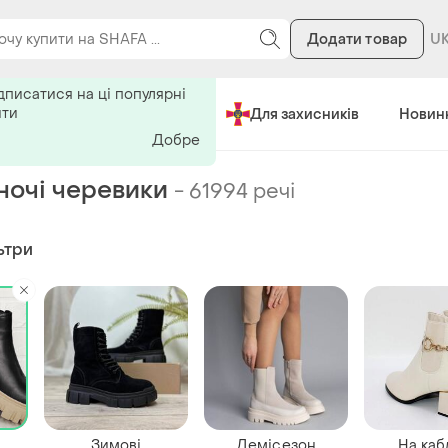
Додати товар
ь на поиск
дписатися на ці популярні
ити
Зроблено в Україні
Для захисників
Новин
Добре
іночі черевики
-
61994 речі
ьтри
Зимові
Демісезон
На каб