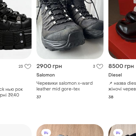
2900 грн
8500 грн
23
3
Salomon
Diesel
Черевики salomon x-ward
📌 назва diesel d-hammer ch w
leather mid gore-tex
жіночі черев
ck нью рок
рні 39,40
37
38