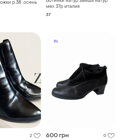
Ботинки натур замша натур
ожки р.38 .осень
мех 37р италия
37
600 грн
2
0