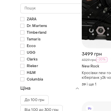
ZARA
Dr. Martens
Timberland
Tamaris
Ecco
UGG
3499 грн
Clarks
-20%
4329 грн
Rieker
New Rock
H&M
Кросівки new ro
кіберпанк y2k чо
Columbia
і ще
1
39
Ціна
До 100 грн
Від 100 до 300 грн