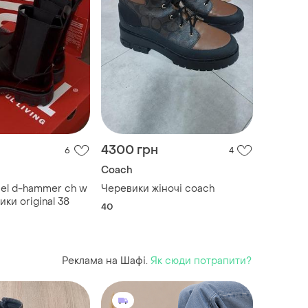
4300 грн
6
4
Coach
Черевики жіночі coach
ики original 38
40
Реклама на Шафі.
Як сюди потрапити?