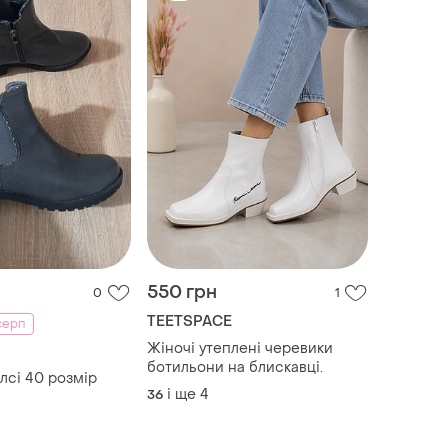
550 грн
0
1
TEETSPACE
серп
Жіночі утеплені черевики
ботильони на блискавці.
лсі 40 розмір
і ще
4
36