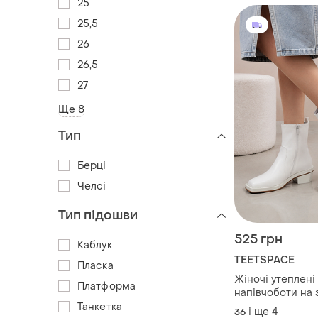
25
25,5
26
26,5
27
Ще 8
Тип
Берці
Челсі
Тип підошви
525 грн
Каблук
TEETSPACE
Пласка
Жіночі утеплені
Платформа
напівчоботи на
підборі та блиск
Танкетка
і ще
4
36