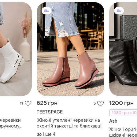
525 грн
1200 грн
11
3
TEETSPACE
1080 грн з 1
 черевики
Жіночі утеплені черевики на
Ash
 зручному
скритій танкетці та блискавці.
Жіночі оригі
авці.
і ще
4
36
шкіряні чер