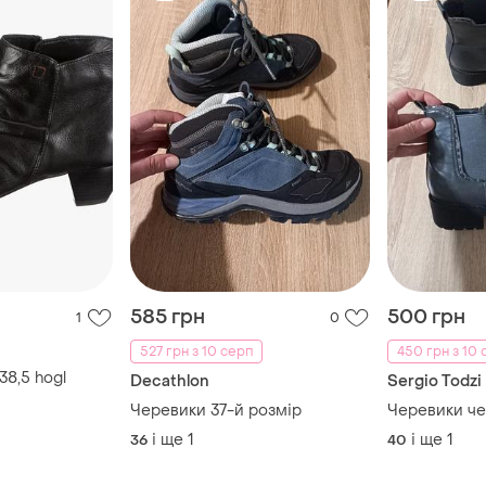
585 грн
500 грн
1
0
527 грн з 10 серп
450 грн з 10 
38,5 hogl
Decathlon
Sergio Todzi
Черевики 37-й розмір
Черевики че
і ще
1
і ще
1
36
40