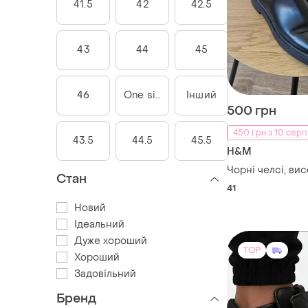
41.5
42
42.5
43
44
45
46
One size
Інший
500 грн
450 грн з 10 серп
43.5
44.5
45.5
H&M
Чорні челсі, вис
Стан
41
Новий
Ідеальний
Дуже хороший
TOP
Хороший
Задовільний
Бренд