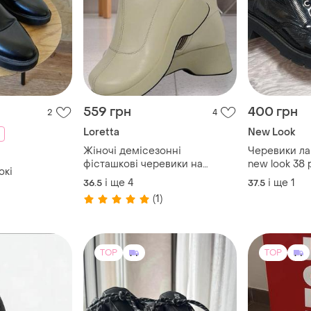
559 грн
400 грн
2
4
Loretta
New Look
Жіночі демісезонні
Черевики ла
фісташкові черевики на
new look 38 
окі
платформі
і ще
4
і ще
1
36.5
37.5
(1)
TOP
TOP