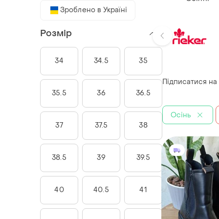
Зроблено в Україні
Розмір
34
34.5
35
Підписатися на
35.5
36
36.5
Осінь
37
37.5
38
38.5
39
39.5
40
40.5
41