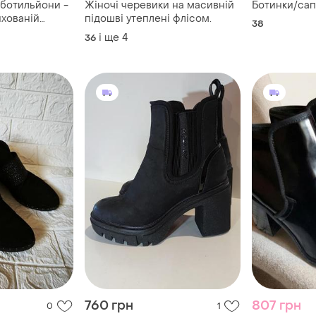
 ботильйони -
Жіночі черевики на масивній
Ботинки/сап
ихованій
підошві утеплені флісом.
38
у.
і ще
4
36
760 грн
807 грн
0
1