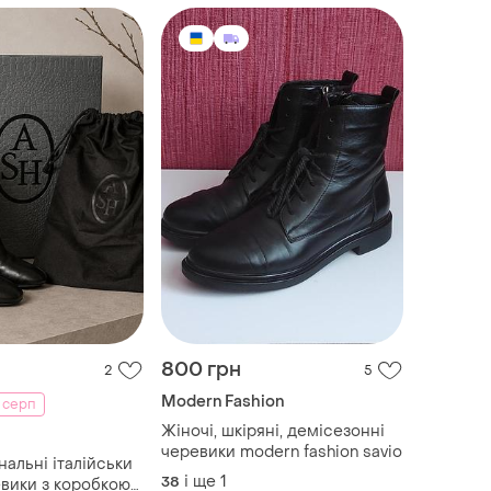
800 грн
2
5
Modern Fashion
0 серп
Жіночі, шкіряні, демісезонні
черевики modern fashion savio
нальні італійськи
і ще
1
38
евики з коробкою