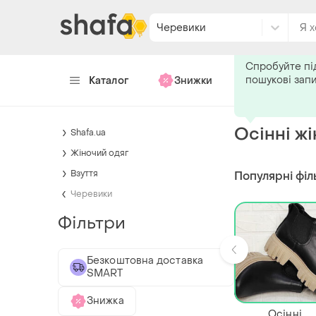
Черевики
Подпишитес
Спробуйте пі
пошукові зап
Каталог
Знижки
Хендмейд
Осінні ж
Shafa.ua
Жіночий одяг
Взуття
Популярні філ
Черевики
Фільтри
Безкоштовна доставка
SMART
Знижка
Осінні