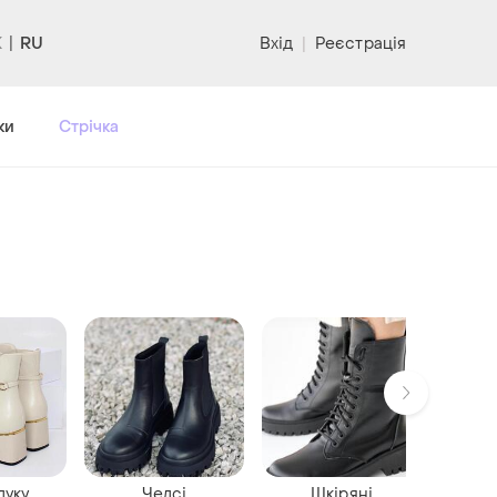
RU
Вхід
|
Реєстрація
ки
Стрічка
луку
Челсі
Шкіряні
З