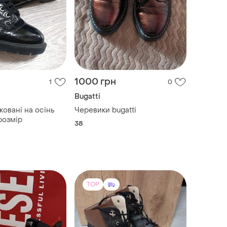
1000 грн
1
0
Bugatti
ковані на осінь
Черевики bugatti
розмір
38
TOP