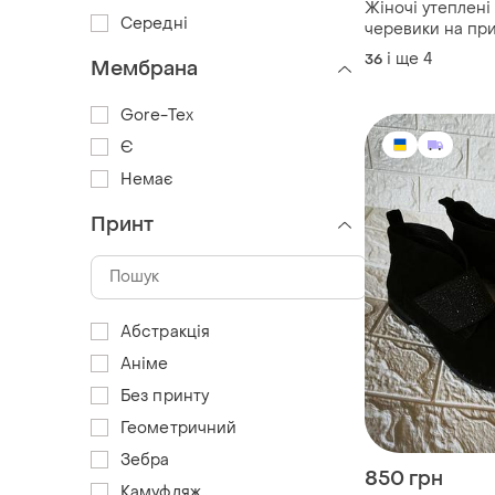
Жіночі утеплені
Середні
черевики на пр
танкетці та замк
і ще
4
36
Мембрана
Gore-Tex
Є
Немає
Принт
Абстракція
Аніме
Без принту
Геометричний
Зебра
850 грн
Камуфляж