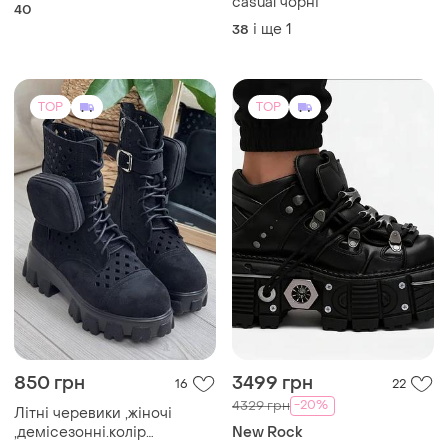
casual чорні
40
і ще
1
38
TOP
TOP
850 грн
3499 грн
16
22
-20%
4329 грн
Літні черевики ,жіночі
,демісезонні.колір
New Rock