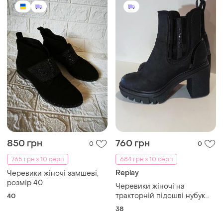
850 грн
760 грн
0
0
765 грн з 10 серп
684 грн з 10 серп
Replay
Черевики жіночі замшеві,
розмір 40
Черевики жіночі на
тракторній підошві нубук
40
replay розмір 38 ortholite
38