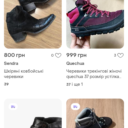
800 грн
999 грн
0
3
Sendra
Quechua
Шкіряні ковбойські
Черевики трекінгові жіночі
черевики
quechua 37 розмір устілка
24 см | зимові waterproof
39
і ще
1
37
чорні