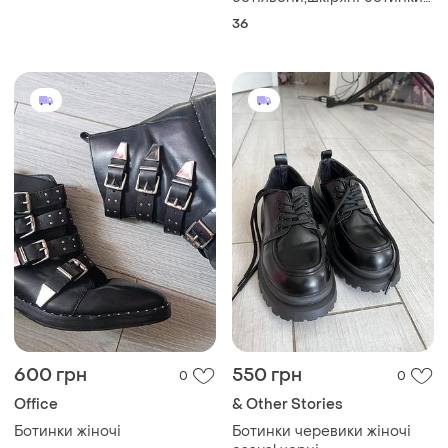
zara basic
36
collection,іспанія,р.36
600 грн
550 грн
0
0
Office
& Other Stories
Ботинки жіночі
Ботинки черевики жіночі