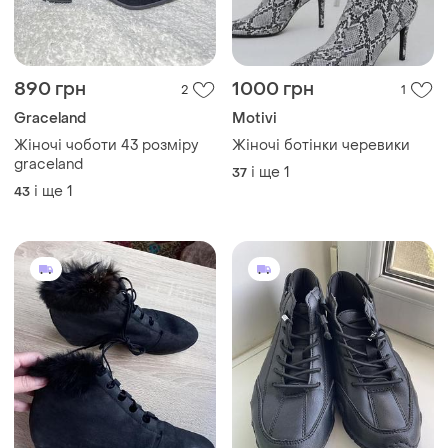
890 грн
1000 грн
2
1
Graceland
Motivi
Жіночі чоботи 43 розміру
Жіночі ботінки черевики
graceland
і ще
1
37
і ще
1
43