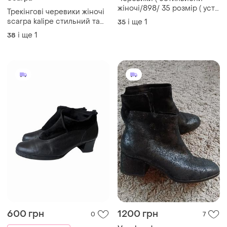
жіночі/898/ 35 розмір ( уст
Трекінгові черевики жіночі
22 /22.5 см
scarpa kalipe стильний та
і ще
1
35
яскравий дизайн
і ще
1
38
600 грн
1200 грн
0
7