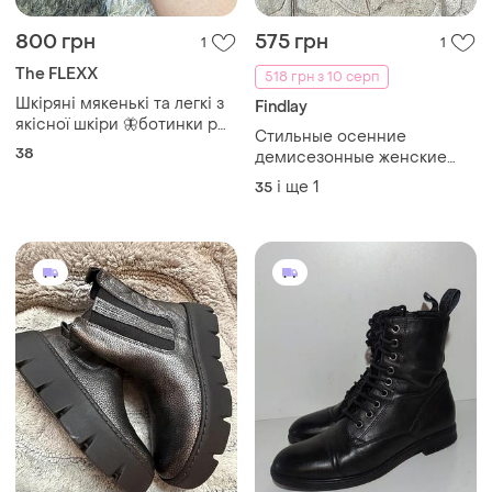
800 грн
575 грн
1
1
The FLEXX
518 грн з 10 серп
Шкіряні мякенькі та легкі з
Findlay
якісної шкіри 🦋ботинки р
Стильные осенние
38/25 см flexx 🍭
38
демисезонные женские
ботинки сапоги челси
і ще
1
35
чоботи черевики findlay 35-
36p