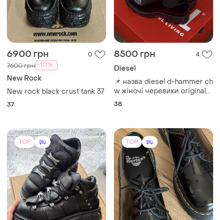
6900 грн
8500 грн
0
4
-10%
7600 грн
Diesel
New Rock
📌 назва diesel d-hammer ch
w жіночі черевики original
New rock black crust tank 37
38
38
37
TOP
TOP