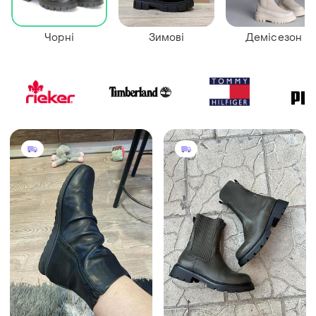
Чорні
Зимові
Демісезон