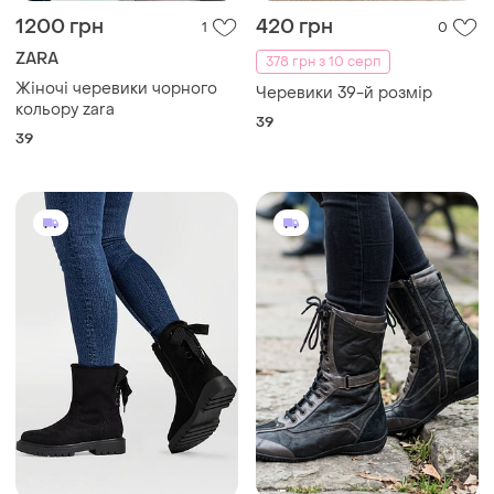
1200 грн
420 грн
1
0
ZARA
378 грн з 10 серп
Жіночі черевики чорного
Черевики 39-й розмір
кольору zara
39
39