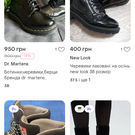
950 грн
400 грн
1
1
-14%
1100 грн
New Look
Dr. Martens
Черевики лаковані на осінь
new look 38 розмір
Ботинки,черевики,берци
бренда dr. martens
і ще
1
37.5
,оригінал!
38