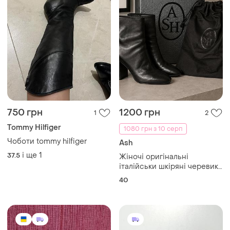
750 грн
1200 грн
1
2
Tommy Hilfiger
1080 грн з 10 серп
Чоботи tommy hilfiger
Ash
і ще
1
37.5
Жіночі оригінальні
італійськи шкіряні черевики
з коробкою та пильником
40
ash 40