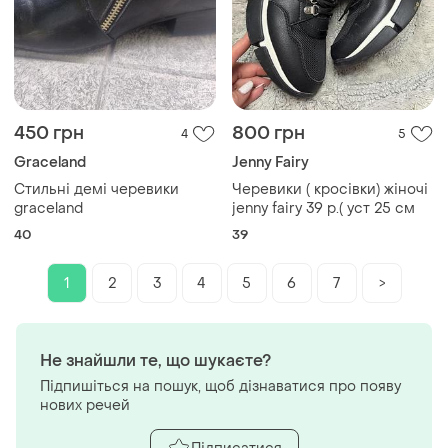
450 грн
800 грн
4
5
Graceland
Jenny Fairy
Стильні демі черевики
Черевики ( кросівки) жіночі
graceland
jenny fairy 39 р.( уст 25 см
40
39
1
2
3
4
5
6
7
>
Не знайшли те, що шукаєте?
Підпишіться на пошук, щоб дізнаватися про появу
нових речей