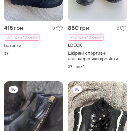
415 грн
880 грн
0
2
374 грн з 10 серп
792 грн з 10 серп
LDECK
Ботинки
Шкіряні спортивні
37
напівчеревики кросівки
і ще
1
37