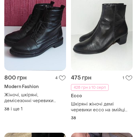
800 грн
475 грн
4
1
Modern Fashion
428 грн з 10 серп
Жіночі, шкіряні,
Ecco
демісезонні черевики
Шкіряні жіночі демі
modern fashion savio
і ще
1
38
черевики ecco на змійці
розмір 38 (24 см)
38