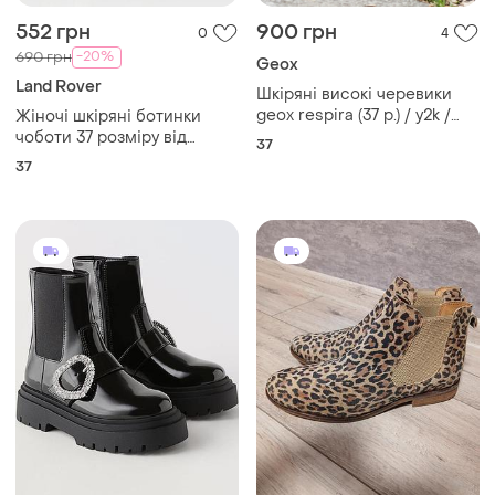
552 грн
900 грн
0
4
-20%
690 грн
Geox
Land Rover
Шкіряні високі черевики
geox respira (37 р.) / y2k /
Жіночі шкіряні ботинки
архівний стиль вінтажні
чоботи 37 розміру від
37
високі черевики geox з
бренду landrover
37
елементами замші /7