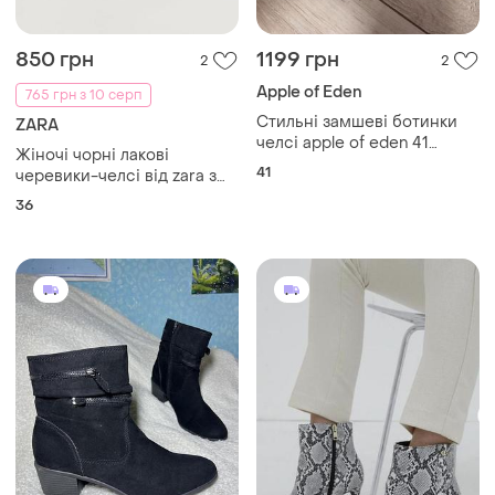
850 грн
1199 грн
2
2
Apple of Eden
765 грн з 10 серп
Стильні замшеві ботинки
ZARA
челсі apple of eden 41
Жіночі чорні лакові
розмір леопардовий принт.
41
черевики-челсі від zara з
масивною підошвою та
36
пряжкою у формі серця з
кристалами