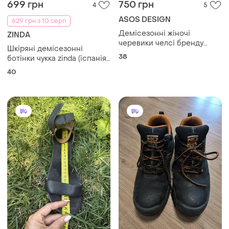
699 грн
750 грн
4
5
ASOS DESIGN
629 грн з 10 серп
Демісезонні жіночі
ZINDA
черевики челсі бренду
Шкіряні демісезонні
asos design великобританія
38
ботінки чукка zinda (іспанія),
розмір 40 – натуральна
40
шкіра.