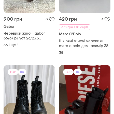
900 грн
420 грн
0
4
Gabor
378 грн з 10 серп
Черевики жіночі gabor
Marc O'Polo
36/37 р.( уст 23/23.5
Шкіряні жіночі черевики
см,шкіра,нові
і ще
1
36
marc o polo демі розмір 38
(24,5 см)
38
TOP
TOP