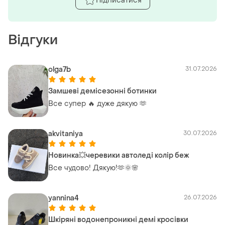
Підписатися
Відгуки
olga7b
31.07.2026
Замшеві демісезонні ботинки
Все супер 🔥 дуже дякую 🫶
akvitaniya
30.07.2026
Новинка💥черевики автоледі колір беж
Все чудово! Дякую!🫶🌞🌸
yannina4
26.07.2026
Шкіряні водонепроникні демі кросівки