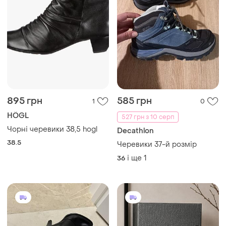
895 грн
585 грн
1
0
HÖGL
527 грн з 10 серп
Чорні черевики 38,5 hogl
Decathlon
38.5
Черевики 37-й розмір
і ще
1
36