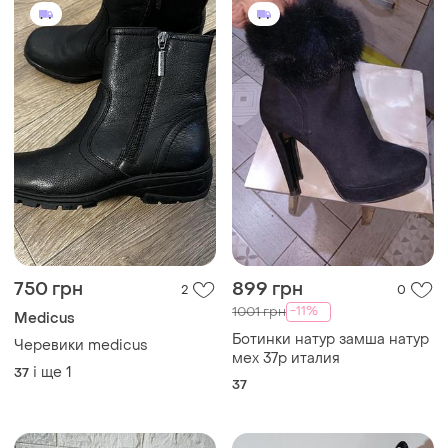
750 грн
899 грн
2
0
-11%
1001 грн
Medicus
Ботинки натур замша натур
Черевики medicus
мех 37р италия
і ще
1
37
37