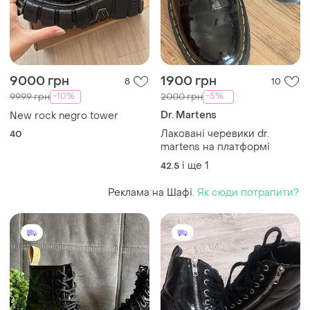
9000 грн
1900 грн
8
10
-10%
-5%
9999 грн
2000 грн
Dr. Martens
New rock negro tower
Лаковані черевики dr.
40
martens на платформі
і ще
1
42.5
Реклама на Шафі.
Як сюди потрапити?