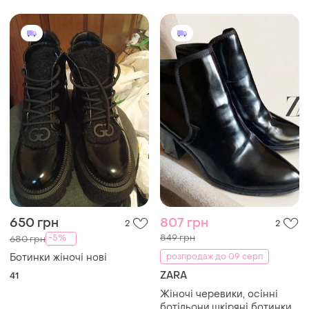
650 грн
807 грн
2
2
849 грн
-5%
680 грн
Ботинки жіночі нові
розпродаж до 09 серп
ZARA
41
Жіночі черевики, осінні
ботільони,шкіряні ботинки