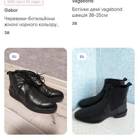
Vagabond
540 грн з 10 серп
Ботінки демі vagabond
Gabor
швеція 38-25см
Черевики-ботильйони
38
жіночі чорного кольору
gabor 38 розмір
38