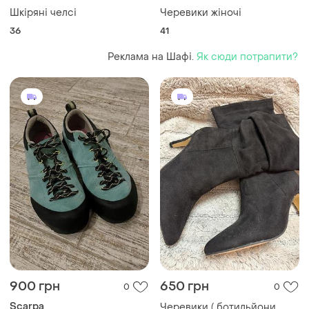
Шкіряні челсі
Черевики жіночі
36
41
Реклама на Шафі.
Як сюди потрапити?
900 грн
650 грн
0
0
Scarpa
Черевики ( ботильйони