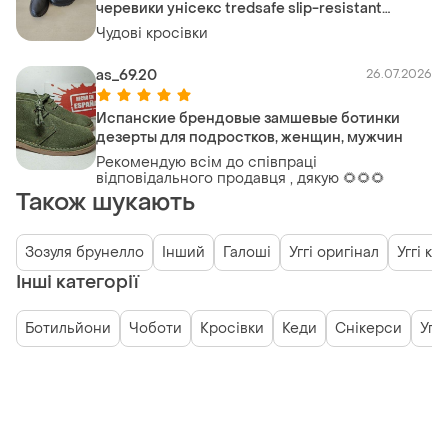
черевики унісекс tredsafe slip-resistant
mntr43gx003
Чудові кросівки
as_69.20
26.07.2026
Испанские брендовые замшевые ботинки
дезерты для подростков, женщин, мужчин
Рекомендую всім до співпраці
відповідального продавця , дякую 🌻🌻🌻
Також шукають
Зозуля брунелло
Інший
Галоші
Уггі оригінал
Уггі кр
Інші категорії
Ботильйони
Чоботи
Кросівки
Кеди
Снікерси
Уггі