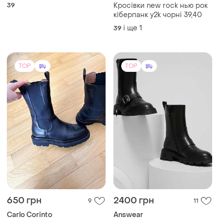
чорний.розмір 39 (25
39
Кросівки new rock нью рок
см.устілка)
кіберпанк y2k чорні 39,40
і ще
1
39
TOP
TOP
650 грн
2400 грн
9
11
Carlo Corinto
Answear