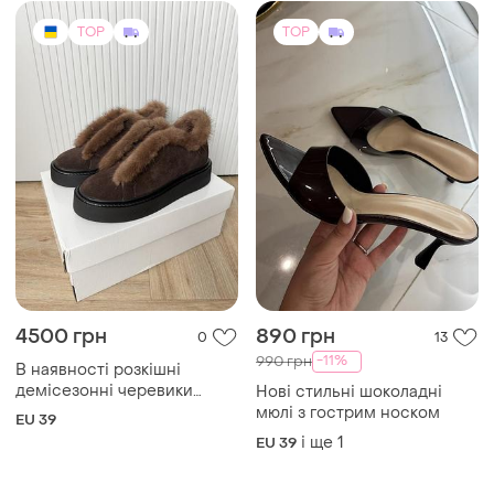
TOP
TOP
4500 грн
890 грн
0
13
-11%
990 грн
В наявності розкішні
демісезонні черевики
Нові стильні шоколадні
замш шоколад+ норка 39р
мюлі з гострим носком
EU 39
і ще
1
EU 39