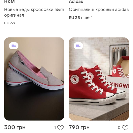
H&M
Adidas
Новые кеды кроссовки h&m
Оригінальні кросівки adidas
оригинал
і ще
1
EU 35
EU 39
300 грн
790 грн
1
0