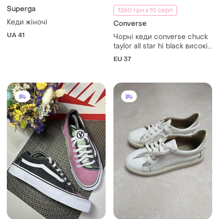
Superga
1260 грн з 10 серп
Кеди жіночі
Converse
UA 41
Чорні кеди converse chuck
taylor all star hi black високі
кеди converse 37р
EU 37