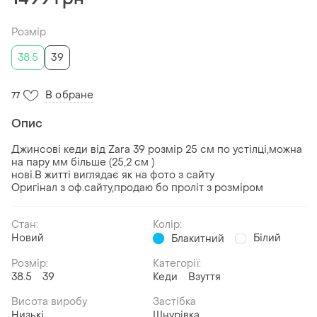
Розмір
38.5
39
В обране
77
Опис
Джинсові кеди від Zara 39 розмір 25 см по устілці,можна
на пару мм більше (25,2 см )
нові.В житті виглядає як на фото з сайту
Оригінал з оф.сайту,продаю бо проліт з розміром
Стан:
Колір:
Новий
Білий
Блакитний
Розмір:
Категорії:
38.5
39
Кеди
Взуття
Висота виробу
Застібка
Низькі
Шнурівка