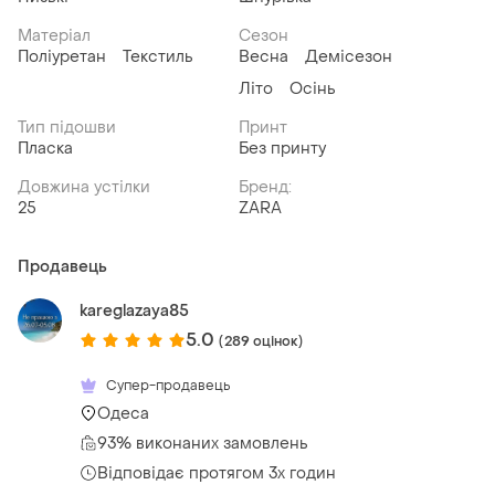
Матеріал
Сезон
Поліуретан
Текстиль
Весна
Демісезон
Літо
Осінь
Тип підошви
Принт
Пласка
Без принту
Довжина устілки
Бренд:
25
ZARA
Продавець
kareglazaya85
5.0
(289 оцінок)
Супер-продавець
Одеса
93% виконаних замовлень
Відповідає протягом 3х годин