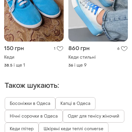
150 грн
860 грн
1
6
Кеди
Кеди стильні
і ще
1
і ще
9
38.5
36
Також шукають:
Босоніжки в Одеса
Капці в Одеса
Нічні сорочки в Одеса
Одяг для тенісу жіночий
Кеди глітер
Шкіряні кеди теплі converse