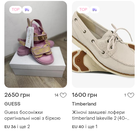
TOP
TOP
2650 грн
1600 грн
14
1
GUESS
Timberland
Guess босоніжки
Жіночі замшеві лофери
оригінальні нові з біркою
timberland lakeville 2 (40-
41р. 26см)
і ще
2
і ще
1
EU 36
EU 40