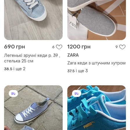
690 грн
1200 грн
6
9
ZARA
Легенькі зручні кеди р. 39 ,
стелька 25 см
Zara кеди з штучним хутром
і ще
2
38.5
і ще
3
37.5