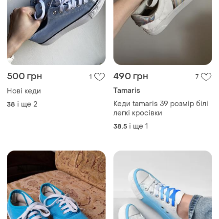
500 грн
490 грн
1
7
Tamaris
Нові кеди
Кеди tamaris 39 розмір білі
і ще
2
38
легкі кросівки
і ще
1
38.5