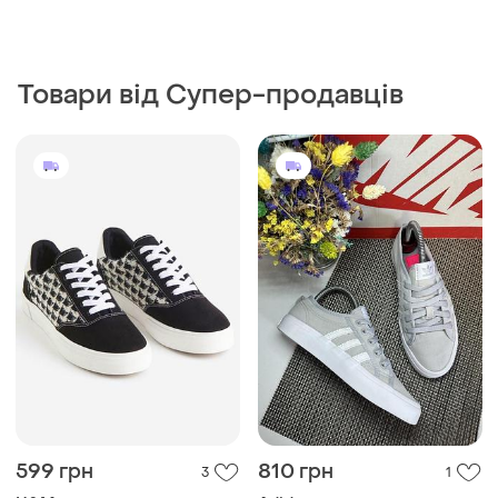
Товари від Супер-продавців
599 грн
810 грн
3
1