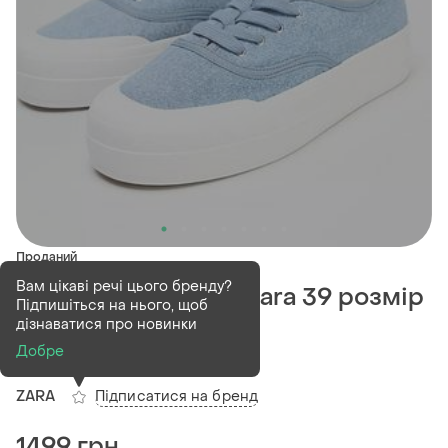
Проданий
Вам цікаві речі цього бренду?
Джинсові кеди від zara 39 розмір
Підпишіться на нього, щоб
25 см нові
дізнаватися про новинки
Добре
(1)
Підписатися на бренд
ZARA
1499 грн