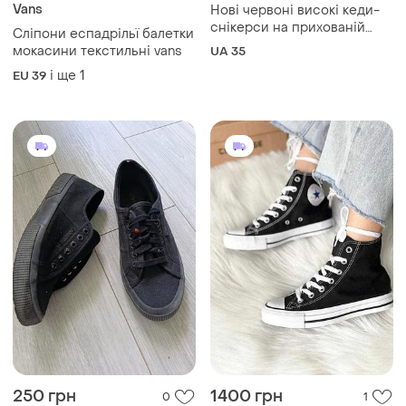
Vans
Нові червоні високі кеди-
снікерси на прихованій
Сліпони еспадрільї балетки
танкетці (стиль converse), р.
мокасини текстильні vans
UA 35
35 (устілка 22.5 см)
і ще
1
EU 39
250 грн
1400 грн
0
1