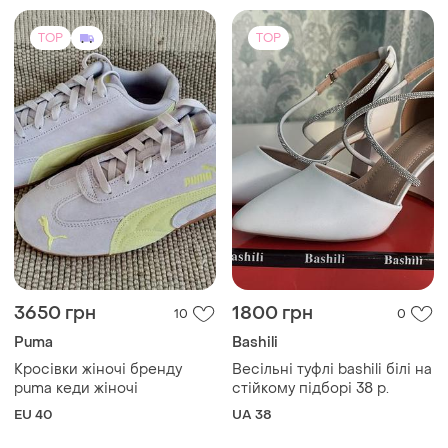
TOP
TOP
3650 грн
1800 грн
10
0
Puma
Bashili
Кросівки жіночі бренду
Весільні туфлі bashili білі на
puma кеди жіночі
стійкому підборі 38 р.
EU 40
UA 38