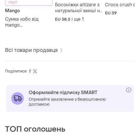
серп
Босоніжки attizare з
Crocs crush cl
Mango
натуральної замші на
EU 39
танкетці
Сумка хобо від
і ще
1
EU 38.5
mango
бежева(молочна)
Всі товари продавця
Поділитися:
Оформлюйте підписку SMART
Отримайте замовлення з безкоштовною
доставкою
ТОП оголошень