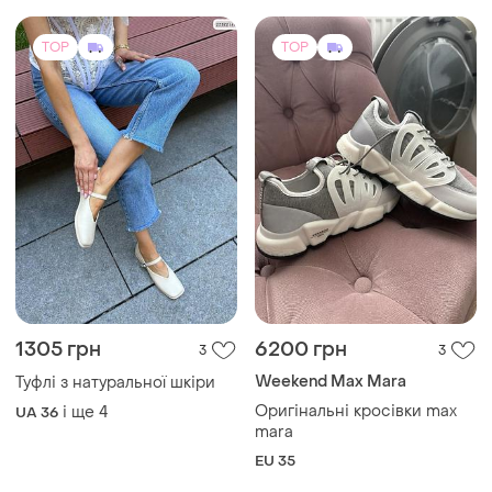
TOP
TOP
1305 грн
6200 грн
3
3
Weekend Max Mara
Туфлі з натуральної шкіри
Оригінальні кросівки max
і ще
4
UA 36
mara
EU 35