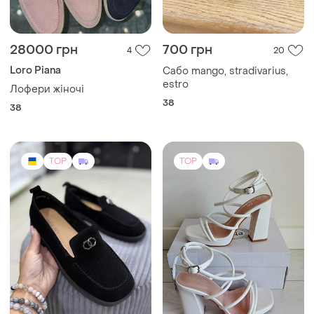
28000 грн
700 грн
4
20
Loro Piana
Сабо mango, stradivarius,
estro
Лофери жіночі
38
38
TOP
TOP