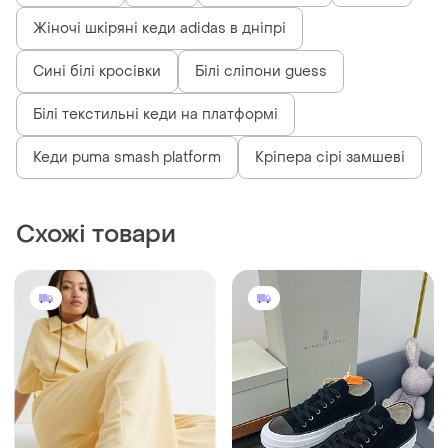
Жіночі шкіряні кеди adidas в дніпрі
Сині білі кросівки
Білі сліпони guess
Білі текстильні кеди на платформі
Кеди puma smash platform
Кріпера сірі замшеві
Схожі товари