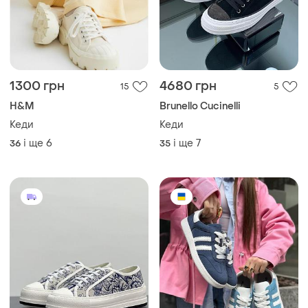
1300 грн
4680 грн
15
5
H&M
Brunello Cucinelli
Кеди
Кеди
і ще
6
і ще
7
36
35