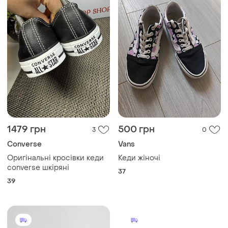
1479 грн
500 грн
3
0
Converse
Vans
Оригінальні кросівки кеди
Кеди жіночі
converse шкіряні
37
39