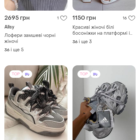
2695 грн
1150 грн
1
16
Allsy
Красиві жіночі білі
босоніжки на платформі і
Лофери замшеві чорні
підборах
жіночі
і ще
3
36
і ще
5
36
TOP
TOP