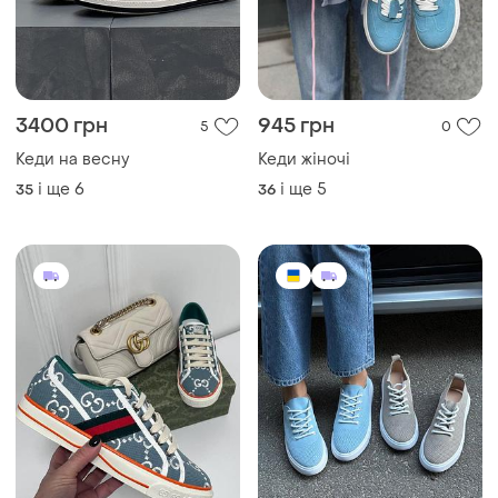
3400 грн
945 грн
5
0
Кеди на весну
Кеди жіночі
і ще
6
і ще
5
35
36