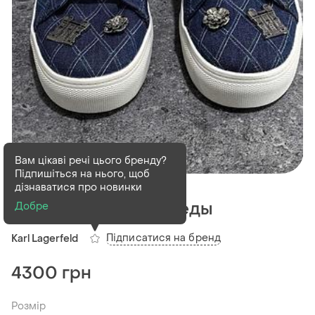
Вам цікаві речі цього бренду?
Підпишіться на нього, щоб
В наявності
1 шт
дізнаватися про новинки
Кеди karl lagerfeld кеды
Добре
Підписатися на бренд
Karl Lagerfeld
4300 грн
Розмір