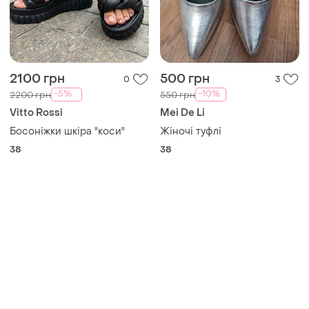
2100 грн
500 грн
0
3
-5%
-10%
2200 грн
550 грн
Vitto Rossi
Mei De Li
Босоніжки шкіра "коси"
Жіночі туфлі
38
38