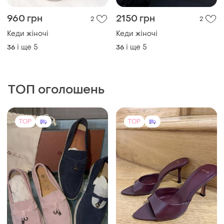
960 грн
2150 грн
2
2
Кеди жіночі
Кеди жіночі
і ще
5
і ще
5
36
36
ТОП оголошень
TOP
TOP