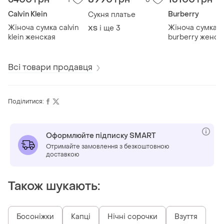
Calvin Klein
Burberry
Сукня платье
Жіноча сумка calvin
Жіноча сумка
і ще
3
ХS
klein женская
burberry женск
Всі товари продавця
Поділитися:
Оформлюйте підписку SMART
Отримайте замовлення з безкоштовною
доставкою
Також шукають:
Босоніжки
Капці
Нічні сорочки
Взуття