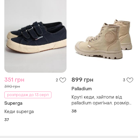
351 грн
899 грн
2
3
390 грн
Palladium
розпродаж до 13 серп
Круті кеди, хайтопи від
palladium оригінал. розмір
Superga
по бірці 38.
38
Кеди superga
37