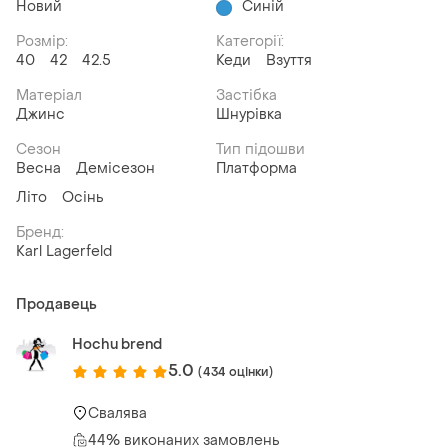
Новий
Синій
Розмір:
Категорії:
40
42
42.5
Кеди
Взуття
Матеріал
Застібка
Джинс
Шнурівка
Сезон
Тип підошви
Весна
Демісезон
Платформа
Літо
Осінь
Бренд:
Karl Lagerfeld
Продавець
Hochu brend
5.0
(434 оцінки)
Свалява
44% виконаних замовлень