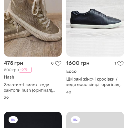
475 грн
1600 грн
0
1
-5%
500 грн
Ecco
Hash
Шкіряні жіночі кросівки /
кеди ecco simpil оригінал,
Золотисті високі кеди
розмір 40
хайтопи hush (оригінал),
40
розмір 39 (uk 6)
39