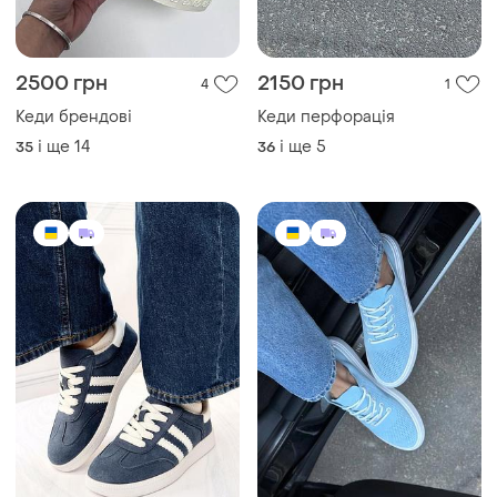
2500 грн
2150 грн
4
1
Кеди брендові
Кеди перфорація
і ще
14
і ще
5
35
36