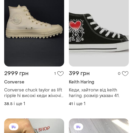
2999 грн
399 грн
1
0
Converse
Keith Haring
Converse chuck taylor as lift
Кеди, хайтопи від keith
ripple hi високі кеди жіночі
haring. розмір указан 41.
текстильні бежеві на
і ще
1
і ще
1
38.5
41
платформі оригінал 39 р/25
см palladium nike blazer
puma mayze