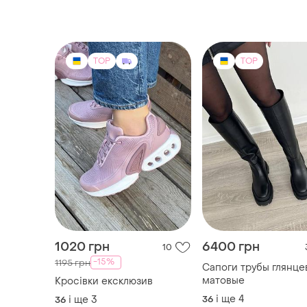
TOP
TOP
1020 грн
6400 грн
10
-15%
1195 грн
Сапоги трубы глянце
матовые
Кросівки ексклюзив
і ще
4
і ще
3
36
36