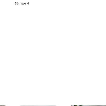
підошвою 36–40
і ще
4
36