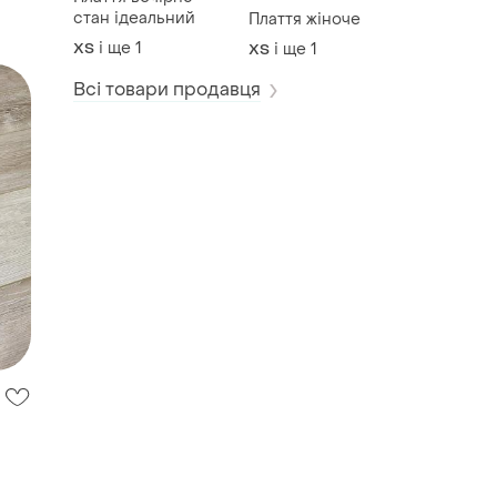
стан ідеальний
Плаття жіноче
і ще
1
ХS
і ще
1
ХS
Всі товари продавця