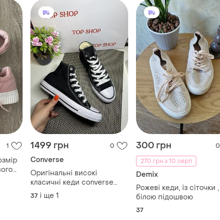
1499 грн
300 грн
1
0
0
Converse
озмір
270 грн з 10 серп
вого
Оригінальні високі
Demix
класичні кеди converse
Рожеві кеди, із сіточки ,
new
і ще
1
37
білою підошвою
37