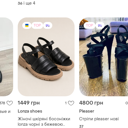
і ще
4
36
TOP
TOP
1449 грн
4800 грн
378
1
0
Lonza shoes
Pleaser
вые и
Жіночі шкіряні босоніжки
Стріпи pleaser нові
lonza чорні з бежевою
37