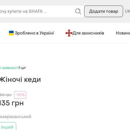
Додати товар
Зроблено в Україні
Для захисників
Новин
В наявності
1 шт
Жіночі кеди
150
грн
-10%
135 грн
Американський
Інший