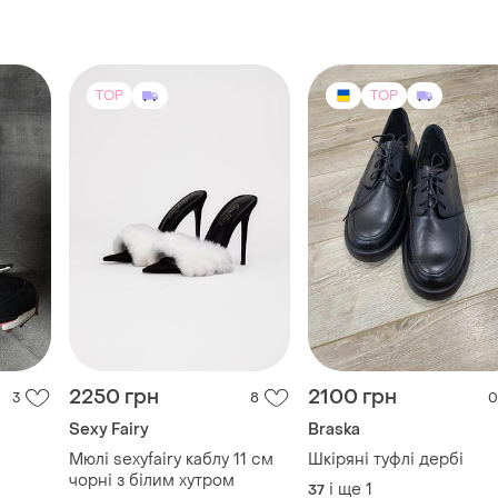
TOP
TOP
2250 грн
2100 грн
3
8
0
Sexy Fairy
Braska
Мюлі sexyfairy каблу 11 см
Шкіряні туфлі дербі
чорні з білим хутром
і ще
1
37