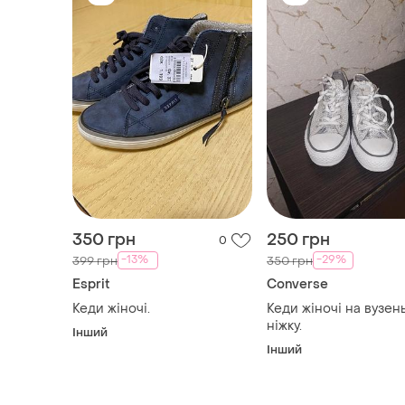
350 грн
250 грн
0
-13%
-29%
399 грн
350 грн
Esprit
Converse
Кеди жіночі.
Кеди жіночі на вузен
ніжку.
Інший
Інший