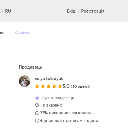
RU
Вхід
|
Реєстрація
ки
Стрічка
Продавець
valya.kolodyuk
5.0
(30 оцінок)
Супер-продавець
Не вказано
97% виконаних замовлень
Відповідає протягом години