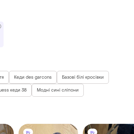
тя
Кеди des garcons
Базові білі кросівки
uess кеди 38
Модні сині сліпони