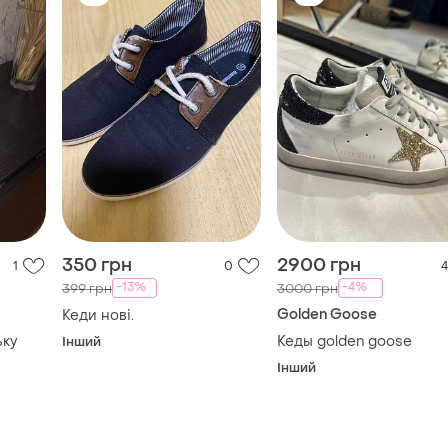
350 грн
2900 грн
1
0
4
-13%
-4%
399 грн
3000 грн
Golden Goose
Кеди нові.
ьку
Кеды golden goose
Інший
Інший