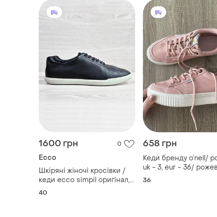
1600 грн
658 грн
0
Ecco
Кеди бренду o’nell/ р
uk - 3, eur - 36/ роже
Шкіряні жіночі кросівки /
кольору
кеди ecco simpil оригінал,
36
розмір 40
40