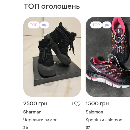
ТОП оголошень
TOP
TOP
2500 грн
1500 грн
1
Sharman
Salomon
Черевики зимові
Кросівки salomon
36
37