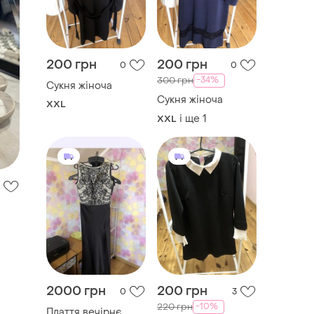
200 грн
200 грн
0
0
-34%
300 грн
Сукня жіноча
Сукня жіноча
XXL
і ще
1
XXL
2000 грн
200 грн
0
3
-10%
220 грн
Плаття вечірнє