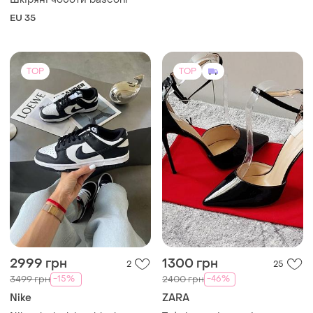
EU 35
TOP
TOP
2999 грн
1300 грн
2
25
-15%
-46%
3499 грн
2400 грн
Nike
ZARA