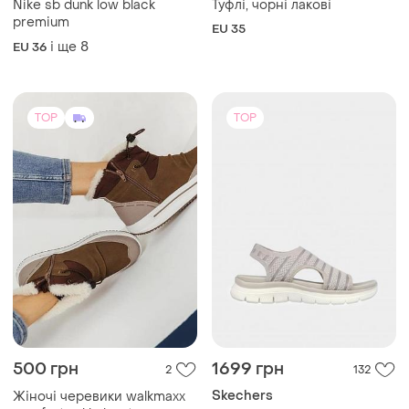
Nike sb dunk low black
Туфлі, чорні лакові
premium
EU 35
і ще
8
EU 36
TOP
TOP
500 грн
1699 грн
2
132
Skechers
Жіночі черевики walkmaxx