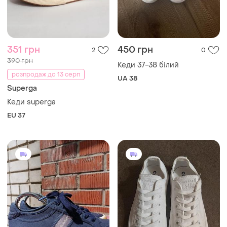
351 грн
450 грн
2
0
390 грн
Кеди 37-38 білий
розпродаж до 13 серп
UA 38
Superga
Кеди superga
EU 37