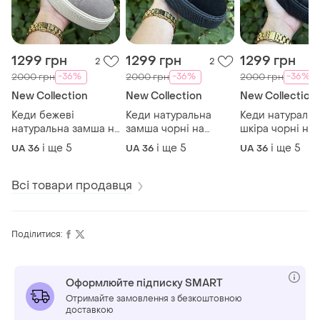
1299 грн
1299 грн
1299 грн
2
2
-36%
-36%
-36%
2000 грн
2000 грн
2000 грн
New Collection
New Collection
New Collection
Кеди бежеві
Кеди натуральна
Кеди натуральн
натуральна замша на
замша чорні на
шкіра чорні на
липучках на
платформі липучки
платформі лоф
і ще
5
і ще
5
і ще
5
UA 36
UA 36
UA 36
платформі лофери
лофери
липучки
Всі товари продавця
Поділитися:
Оформлюйте підписку SMART
Отримайте замовлення з безкоштовною
доставкою