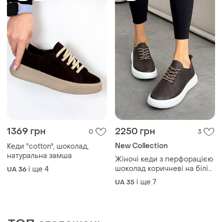
1369 грн
2250 грн
0
3
New Collection
Кеди "cotton", шоколад,
натуральна замша
Жіночі кеди з перфорацією
шоколад коричневі на білій
і ще
4
UA 36
підошві натуральна шкіра
і ще
7
UA 35
11360