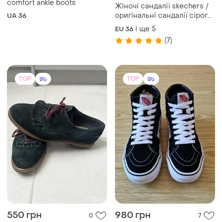
comfort ankle boots
Жіночі сандалії skechers /
оригінальні сандалії сірого
UA 36
кольору
і ще
5
EU 36
(7)
TOP
TOP
550 грн
980 грн
0
7