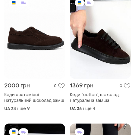
2000 грн
1369 грн
0
0
Кеди анатомічні
Кеди "cotton", шоколад,
натуральний шоколад замш
натуральна замша
і ще
9
і ще
4
UA 34
UA 36