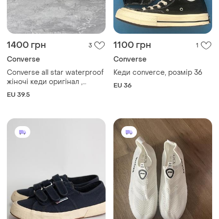
1400 грн
1100 грн
3
1
Converse
Converse
Converse all star waterproof
Кеди converce, розмір 36
жіночі кеди оригінал ,
EU 36
розмір 39.5
EU 39.5