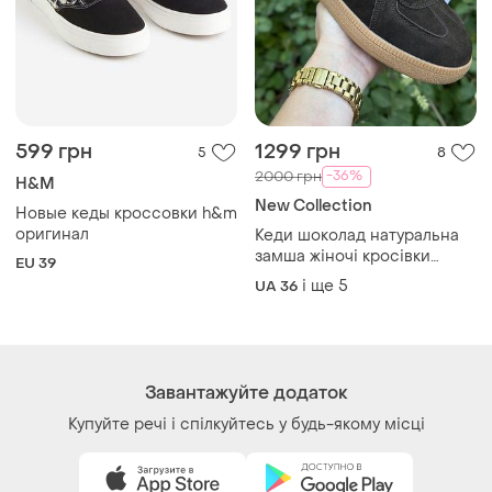
599 грн
1299 грн
5
8
-36%
2000 грн
H&M
New Collection
Новые кеды кроссовки h&m
оригинал
Кеди шоколад натуральна
замша жіночі кросівки
EU 39
класичні
і ще
5
UA 36
Завантажуйте додаток
Купуйте речі і спілкуйтесь у будь-якому місці