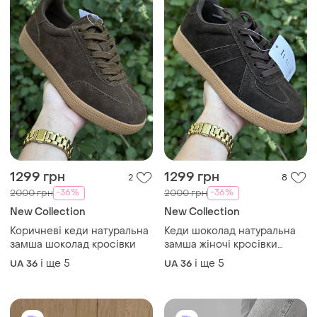
1299 грн
1299 грн
2
8
-36%
-36%
2000 грн
2000 грн
New Collection
New Collection
Коричневі кеди натуральна
Кеди шоколад натуральна
замша шоколад кросівки
замша жіночі кросівки
класичні
і ще
5
і ще
5
UA 36
UA 36