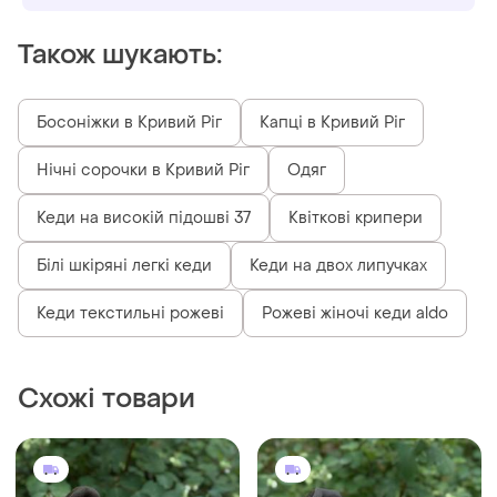
Також шукають:
Босоніжки в Кривий Ріг
Капці в Кривий Ріг
Нічні сорочки в Кривий Ріг
Одяг
Кеди на високій підошві 37
Квіткові крипери
Білі шкіряні легкі кеди
Кеди на двох липучках
Кеди текстильні рожеві
Рожеві жіночі кеди aldo
Схожі товари