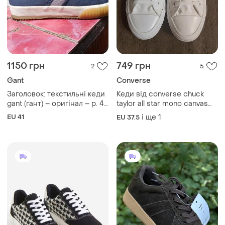
1150 грн
749 грн
2
5
Gant
Converse
Заголовок: текстильні кеди
Кеди від converse chuck
gant (гант) – оригінал – р. 41
taylor all star mono canvas
(26.5 см)
оригінал. розмір по бірці
EU 41
і ще
1
EU 37.5
37,5.