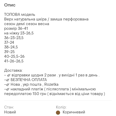
Опис
ТОПОВА модель
Верх натуральна шкіра / замша перфорована
сезон демі сезон весна
розмір 36-41
на ніжку 23-26,5
36-23-23,5
37-24
38-24,5
39-25
40-25,5-26
41-26-26,5
Доставка:
- 🌿 відправки щодня 2 рази . у вихідні 1 раз в день .
-🌿 БЕЗПЕЧНА ОПЛАТА
-🌿 Нова , укр пошта , Rozetka
-🌿 накладний платіж ( післясплата ) мінімальною
передоплатою 150 грн ( віднімається від ціни товару )
Стан:
Колір:
Новий
Коричневий