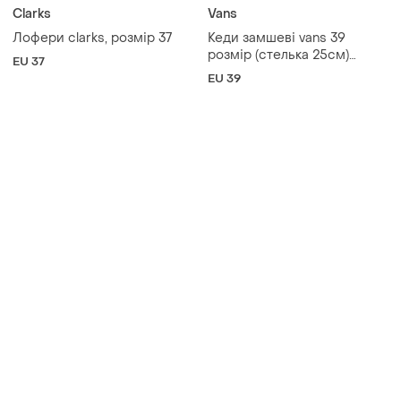
Clarks
Vans
Лофери clarks, розмір 37
Кеди замшеві vans 39
розмір (стелька 25см)
EU 37
original
EU 39