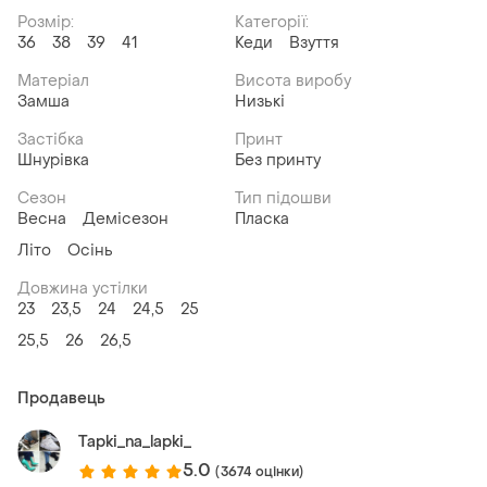
Розмір:
Категорії:
36
38
39
41
Кеди
Взуття
Матеріал
Висота виробу
Замша
Низькі
Застібка
Принт
Шнурівка
Без принту
Сезон
Тип підошви
Весна
Демісезон
Пласка
Літо
Осінь
Довжина устілки
23
23,5
24
24,5
25
25,5
26
26,5
Продавець
Tapki_na_lapki_
5.0
(3674 оцінки)