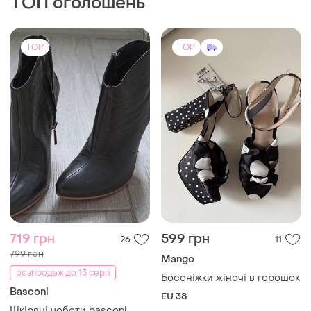
ТОП оголошень
TOP
TOP
719 грн
599 грн
26
11
799 грн
Mango
розпродаж до 13 серп
Босоніжки жіночі в горошок
Basconi
EU 38
Шкіряні чоботи basconi