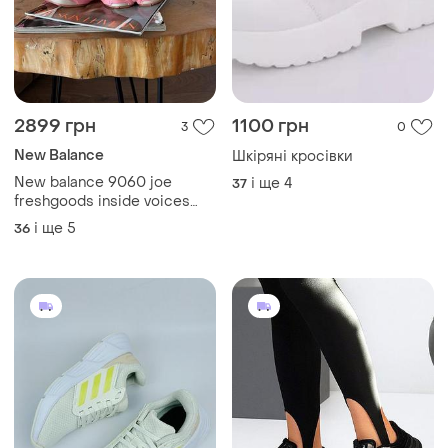
2899 грн
1100 грн
3
0
New Balance
Шкіряні кросівки
New balance 9060 joe
і ще
4
37
freshgoods inside voices
baby shower blue
і ще
5
36