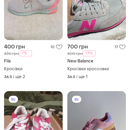
400 грн
700 грн
10
17
-7%
-13%
430 грн
800 грн
Fila
New Balance
Кросівки
Кросівки кроссовки
і ще
2
і ще
1
36.5
36.5