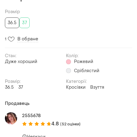
Розмір
36.5
37
В обране
1
Стан:
Колір:
Дуже хороший
Рожевий
Сріблястий
Розмір:
Категорії:
36.5
37
Кросівки
Взуття
Продавець
2555678
4.8
(52 оцінки)
Черкаси