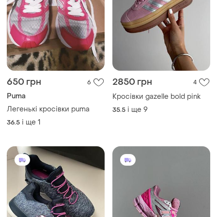
650 грн
2850 грн
6
4
Puma
Кросівки gazelle bold pink
Легенькі кросівки puma
і ще
9
35.5
і ще
1
36.5