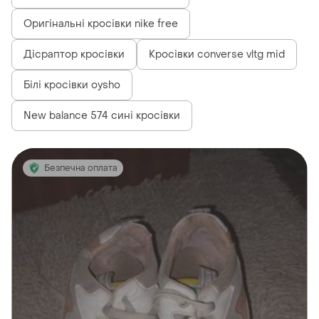
Оригінальні кросівки nike free
Дісраптор кросівки
Кросівки converse vltg mid
Білі кросівки oysho
New balance 574 сині кросівки
Безпечна оплата