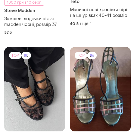
37.5
TOP
TOP
1450 грн
2200 грн
4
45
Yves Saint Laurent
Жіночі балетки сітка
Розпррдаж! подіумні
і ще
4
36
босоніжки yves saint laurant