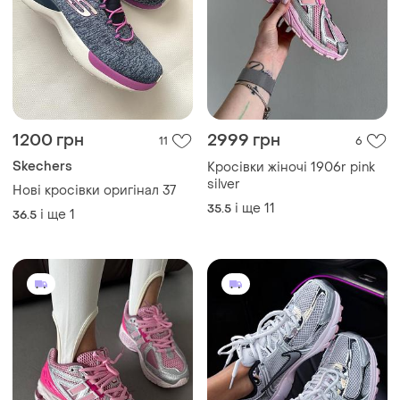
1200 грн
2999 грн
11
6
Skechers
Кросівки жіночі 1906r pink
silver
Нові кросівки оригінал 37
і ще
11
35.5
і ще
1
36.5