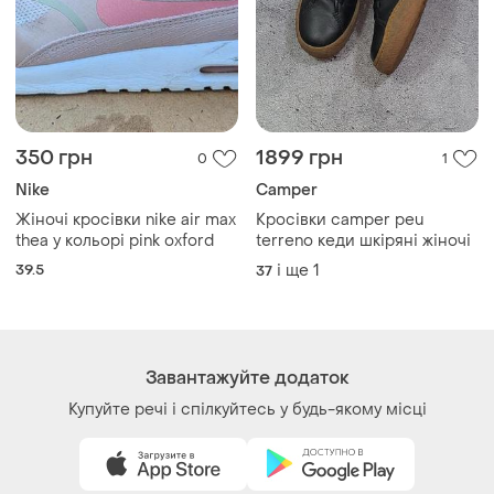
350 грн
1899 грн
0
1
Nike
Camper
Жіночі кросівки nike air max
Кросівки camper peu
thea у кольорі pink oxford
terreno кеди шкіряні жіночі
39.5
і ще
1
37
Завантажуйте додаток
Купуйте речі і спілкуйтесь у будь-якому місці
Як це працює?
Україна, 02121, місто Київ, Харківське шосе, будинок
201-203, літера 4Г