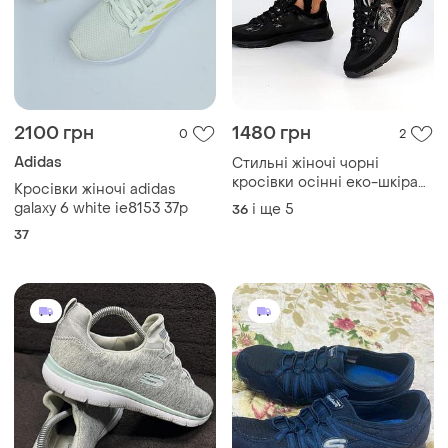
2100 грн
1480 грн
0
2
Adidas
Стильні жіночі чорні
кросівки осінні еко-шкіра
Кросівки жіночі adidas
замша весна осінь
galaxy 6 white ie8153 37р
і ще
5
36
37