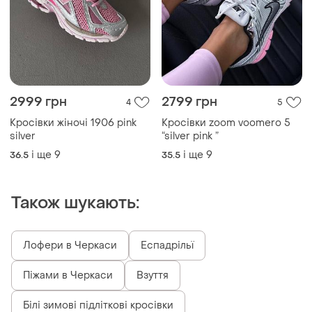
2999 грн
2799 грн
4
5
Кросівки жіночі 1906 pink
Кросівки zoom voomero 5
silver
“silver pink ”
і ще
9
і ще
9
36.5
35.5
Також шукають:
Лофери в Черкаси
Еспадрільї
Піжами в Черкаси
Взуття
Білі зимові підліткові кросівки