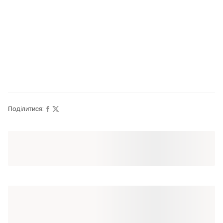
Поділитися:
Оформлюйте підписку SMART
Отримайте замовлення з безкоштовною
доставкою
ТОП оголошень