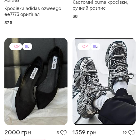
TOP
TOP
2000 грн
1559 грн
3
19
Teto
1800 грн з 10 серп
Масивні нові кросівки сірі
Steve Madden
на шнурівках 40-41 розмір
Замшеві лодочки steve
і ще
1
40.5
madden чорні, розмір 37