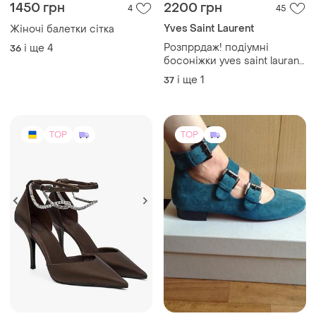
оригінал
і ще
1
37
TOP
TOP
3000 грн
1250 грн
0
39
-17%
1500 грн
Estro
Minelli
Туфлі-човники шоколадні
estro
Модні туфлі minelli