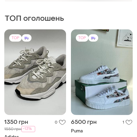
TOP
TOP
1350 грн
6500 грн
0
1
-13%
1550 грн
Puma
Adidas
Кастомні puma кросівки,
ручний розпис
Кросівки adidas ozweego
ee7773 оригінал
38
37.5