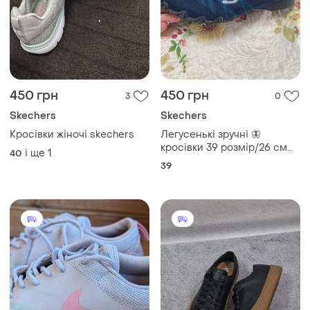
450 грн
450 грн
3
0
Skechers
Skechers
Кросівки жіночі skechers
Легусенькі зручні 🦋
кросівки 39 розмір/26 см
і ще
1
40
skechers скечерс
39