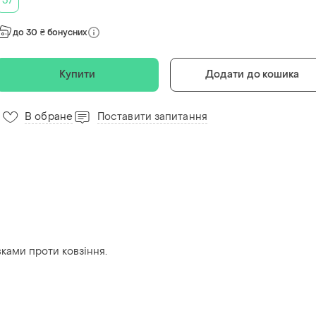
37
до 30 ₴ бонусних
Купити
Додати до кошика
В обране
Поставити запитання
ками проти ковзіння.