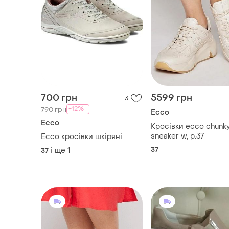
700 грн
5599 грн
3
-12%
790 грн
Ecco
Ecco
Кросівки ecco chunk
sneaker w, р.37
Ecco кросівки шкіряні
37
і ще
1
37