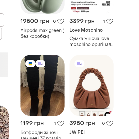
19500 грн
3399 грн
0
1
Love Moschino
Airpods max green (
без коробки)
Сумка жіноча love
moschino оригінал
супер вмістка
1199 грн
3950 грн
1
0
JW PEI
Ботфорди жіночі
замшеві 37 розмір (