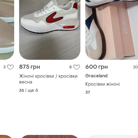
875 грн
600 грн
3
8
20
Graceland
Жіночі кросівки / кросівки
весна
Кросівки жіночі
і ще
6
35
37
TOP
TOP