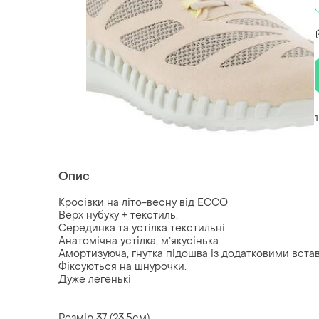
1
Опис
Кросівки на літо-весну від ЕССО
Верх нубуку + текстиль.
Серединка та устілка текстильні.
Анатомічна устілка, мʼякусінька.
Амортизуюча, гнутка підошва із додатковими встав
Фіксуються на шнурочки.
Дуже легенькі
Розмір 37 (23,5см)