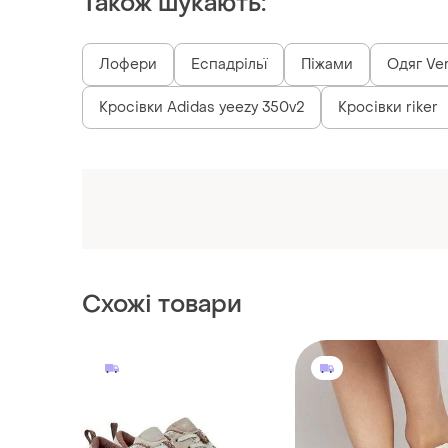
Також шукають:
Лофери
Еспадрільї
Піжами
Одяг Ve
Кросівки Adidas yeezy 350v2
Кросівки riker
Схожі товари