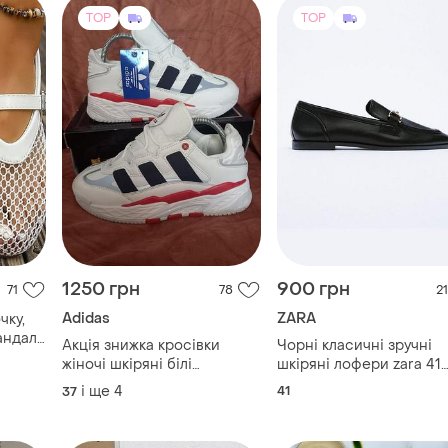
1250 грн
900 грн
71
78
21
Adidas
ZARA
чку,
андалії
Акція знижка кросівки
Чорні класичні зручні
жіночі шкіряні білі
шкіряні лофери zara 41
adidas(адідас)
розміру з натуральної
і ще
4
41
37
шкіри
TOP
TOP