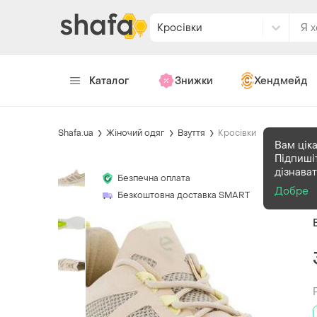
Кросівки
Каталог
Знижки
Хендмейд
Shafa.ua
Жіночий одяг
Взуття
Кросівки
Вам ціка
Підпиші
дізнава
Безпечна оплата
Добре
Безкоштовна доставка SMART