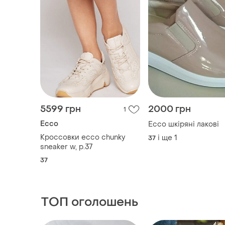
5599 грн
2000 грн
1
Ecco
Ecco шкіряні лакові
Кроссовки ecco chunky
і ще
1
37
sneaker w, р.37
37
ТОП оголошень
TOP
TOP