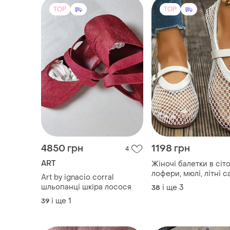
4850 грн
1198 грн
4
ART
Жіночі балетки в сіто
лофери, мюлі, літні с
Art by ignacio corral
сітка
шльопанці шкіра лосося
і ще
3
38
і ще
1
39
TOP
TOP