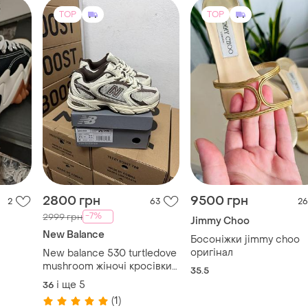
2800 грн
9500 грн
2
63
26
-7%
2999 грн
Jimmy Choo
New Balance
Босоніжки jimmy choo
оригінал
New balance 530 turtledove
mushroom жіночі кросівки
35.5
ню беланс 530 сітка
і ще
5
36
(1)