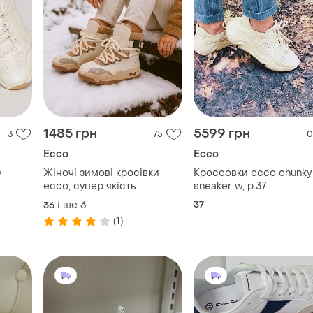
1485 грн
5599 грн
3
75
0
Ecco
Ecco
y
Жіночі зимові кросівки
Кроссовки ecco chunky
ecco, супер якість
sneaker w, р.37
і ще
3
37
36
(1)