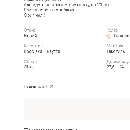
Але йдуть на повномірну ножку, на 24 см
Взуття нове, з коробкою
Оригінал !
Стан:
Колір:
Новий
Бежеви
Категорії:
Матеріал
Кросівки
Взуття
Текстиль
Сезон
Довжина ус
Літо
23,5
24
Поділитися:
Оформлюйте підписку SMART
Отримайте замовлення з безкоштовною
доставкою