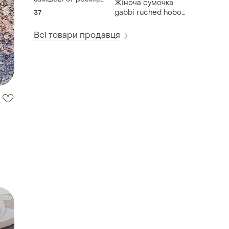
Жіноча сумочка
весна - осінь)
gabbi ruched hobo
37
handbag - nutella
Всі товари продавця