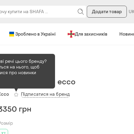
Додати товар
Зроблено в Україні
Для захисників
Новин
ві речі цього бренду?
ться на нього, щоб
В наявності
1 шт
тися про новинки
Кросівки жіночі ecco
Підписатися на бренд
Ecco
3350 грн
Розмір