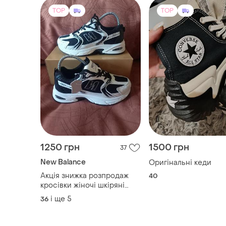
1250 грн
1500 грн
37
New Balance
Оригінальні кеди
Акція знижка розпродаж
40
кросівки жіночі шкіряні
чорно-білі nb 533
і ще
5
36