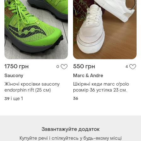
1750 грн
550 грн
0
4
Saucony
Marc & Andre
Жіночі кросівки saucony
Шкіряні кеди marc o'polo
endorphin rift (25 см)
розмір 36 устілка 23 см.
і ще
1
36
39
Завантажуйте додаток