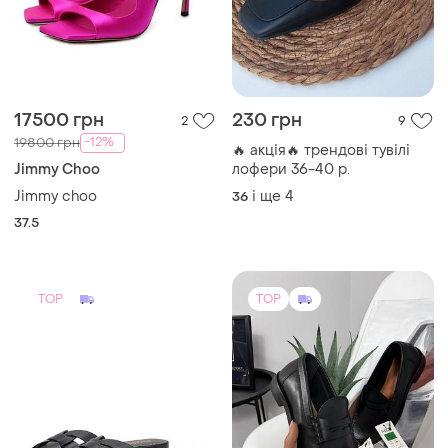
17500 грн
230 грн
2
9
-12%
19800 грн
🔥 акція🔥 трендові тувілі
Jimmy Choo
лофери 36-40 р.
Jimmy choo
і ще
4
36
37.5
TOP
TOP