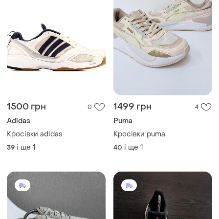
1500 грн
1499 грн
0
4
Adidas
Puma
Кросівки adidas
Кросівки puma
і ще
1
і ще
1
39
40