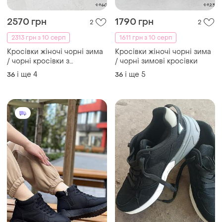
2570 грн
1790 грн
2
2
2313 грн з 10 серп
1611 грн з 10 серп
Кросівки жіночі чорні зима
Кросівки жіночі чорні зима
/ чорні кросівки з
/ чорні зимові кросівки
камінцями / чорні кросівки
і ще
4
і ще
5
36
36
зі стразами зима