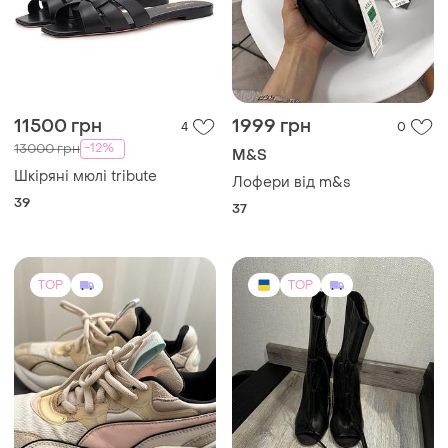
11500 грн
1999 грн
4
0
-12%
13000 грн
M&S
Шкіряні мюлі tribute
Лофери від m&s
39
37
TOP
TOP