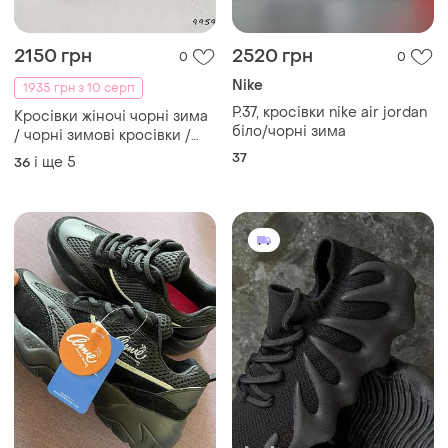
2150 грн
2520 грн
0
0
Nike
1935 грн з 10 серп
Р.37, кросівки nike air jordan
Кросівки жіночі чорні зима
біло/чорні зима
/ чорні зимові кросівки /
зимові кросівки з хутром
37
і ще
5
36