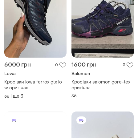
6000 грн
1600 грн
0
3
Lowa
Salomon
Кросівки lowa ferrox gtx lo
Кросівки salomon gore-tex
w оригінал
оригінал
і ще
3
38
36