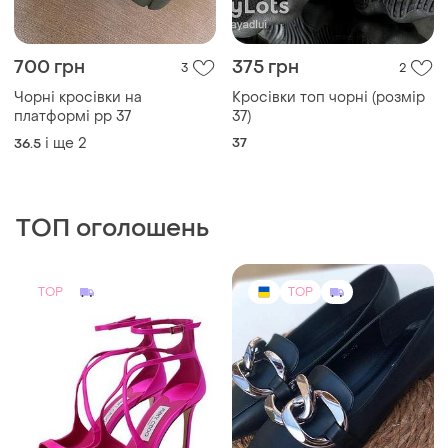
700 грн
375 грн
3
2
Чорні кросівки на
Кросівки топ чорні (розмір
платформі рр 37
37)
і ще
2
37
36.5
ТОП оголошень
TOP
TOP