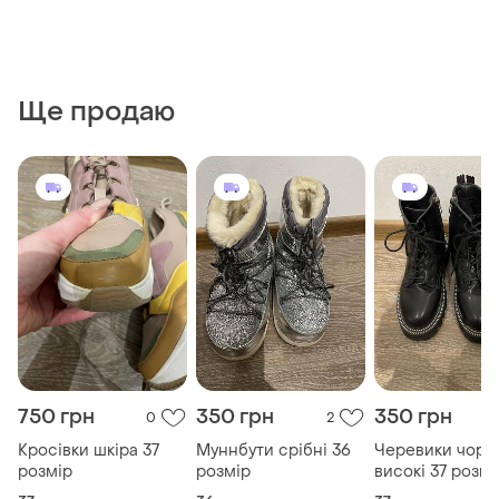
Ще продаю
750 грн
350 грн
350 грн
0
2
Кросівки шкіра 37
Муннбути срібні 36
Черевики чорні
розмір
розмір
високі 37 розмі