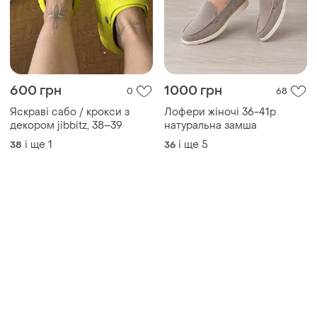
600 грн
1000 грн
0
68
Яскраві сабо / крокси з
Лофери жіночі 36-41р
декором jibbitz, 38–39
натуральна замша
і ще
1
і ще
5
38
36