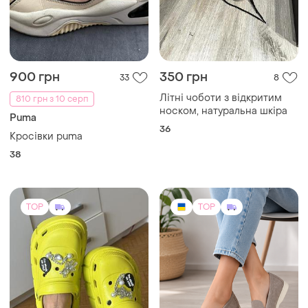
900 грн
350 грн
33
8
Літні чоботи з відкритим
810 грн з 10 серп
носком, натуральна шкіра
Puma
36
Кросівки puma
38
TOP
TOP