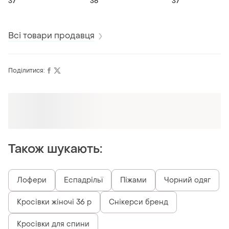
37
36
37
Всі товари продавця
Поділитися:
Оформлюйте підписку SMART
Отримайте замовлення з безкоштовною
доставкою
Також шукають:
Лофери
Еспадрільї
Піжами
Чорний одяг
Кросівки жіночі 36 р
Снікерси бренд