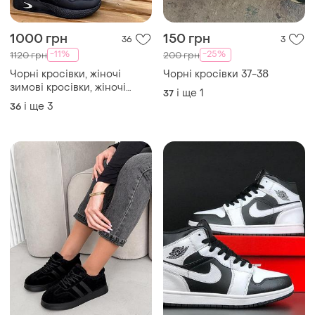
1000 грн
150 грн
36
3
-11%
-25%
1120 грн
200 грн
Чорні кросівки, жіночі
Чорні кросівки 37-38
зимові кросівки, жіночі
і ще
1
37
чорні кросівки, кросівки
і ще
3
36
зима