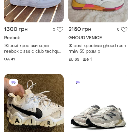
Reebok
GHOUD VENICE
Жіночі кросівки кеди
Жіночі кросівки ghoud rush
reebok classic club techque
rmlw 35 розмір
t bold 2 (gz6016) — 41 розмір
UA 41
і ще
1
EU 35
(27 см) білі оригінал
650 грн
2600 грн
0
1