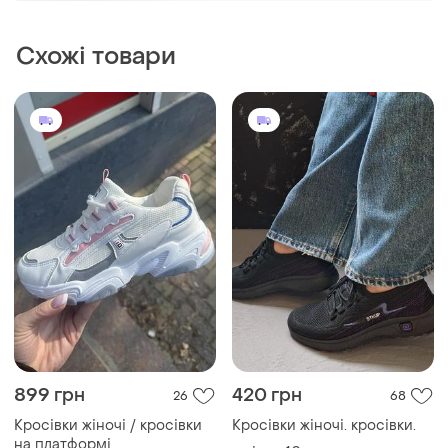
899 грн
420 грн
26
68
Кросівки жіночі / кросівки
Кросівки жіночі. кросівки.
на платформі
і ще
10
36
і ще
5
36
(1)