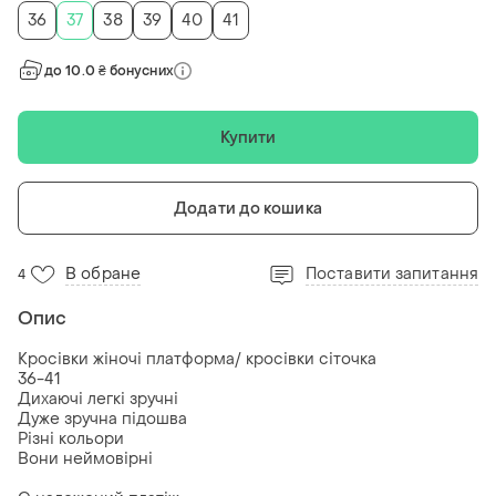
36
37
38
39
40
41
до 10.0 ₴ бонусних
Купити
Додати до кошика
В обране
Поставити запитання
4
Опис
Кросівки жіночі платформа/ кросівки сіточка
36-41
Дихаючі легкі зручні
Дуже зручна підошва
Різні кольори
Вони неймовірні