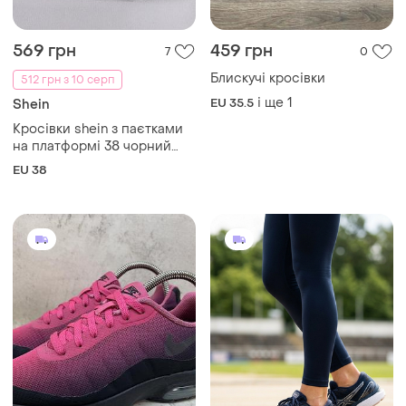
Кросівки shein з паєтками
на платформі 38 чорний
(7513938)
EU 38
1099 грн
1000 грн
1
2