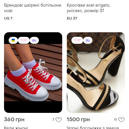
TOP
TOP
360 грн
1500 грн
7
11
Кеди жіночі
Чорні босоніжки з замша
еко із золотою смужкою
і ще
5
EU 36
і ще
3
UA 36