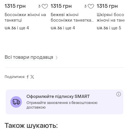
1315 грн
1315 грн
1315 грн
3
3
Босоніжки жіночі на
Бежеві жіночі
Шкіряні босоні
танкетці
босоніжки танкетка
жіночі на танке
шкіряні
і ще
4
і ще
4
і ще
5
UA 36
UA 36
UA 36
Всі товари продавця
Поділитися:
Оформлюйте підписку SMART
Отримайте замовлення з безкоштовною
доставкою
Також шукають: