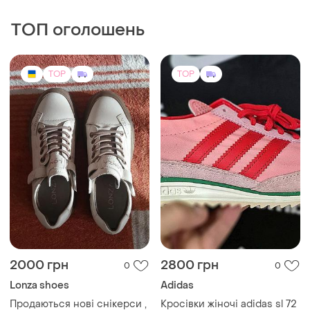
2000 грн
2800 грн
0
0
Lonza shoes
Adidas
Продаються нові снікерси ,
Кросівки жіночі adidas sl 72
фірми lonza
og pink(оригінал) 38-24,5
38⅔-25 39⅓-25,5
UA 38
і ще
3
EU 38
41⅓-26,5см
TOP
TOP