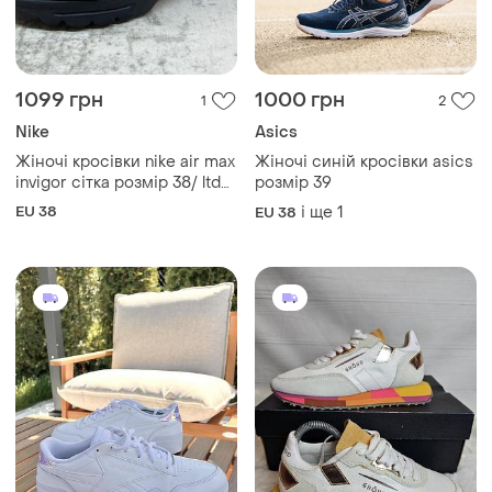
Nike
Asics
Жіночі кросівки nike air max
Жіночі синій кросівки asics
invigor сітка розмір 38/ ltd
розмір 39
zero trax excee dawn zoom
EU 38
і ще
1
EU 38
react flyknit thea
1300 грн
2150 грн
0
0