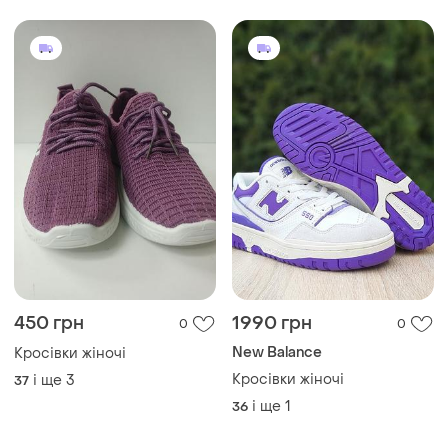
450 грн
1990 грн
0
0
New Balance
Кросівки жіночі
Кросівки жіночі
і ще
3
37
і ще
1
36
ТОП оголошень
TOP
TOP