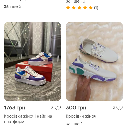
1763 грн
300 грн
3
3
Кросівки жіночі найк на
Кросівки жіночі
платформі
і ще
1
36
і ще
4
36