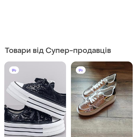
Товари від Супер-продавців
569 грн
459 грн
7
0
Блискучі кросівки
512 грн з 10 серп
і ще
1
EU 35.5
Shein