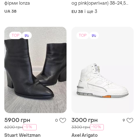
5900 грн
3000 грн
0
9
-5%
-10%
6200 грн
3300 грн
Stuart Weitzman
Axel Arigato
Брендові шкіряні ботільони
Кросівки axel arigato,
нові
унісекс, розмір 37
US 7
EU 37