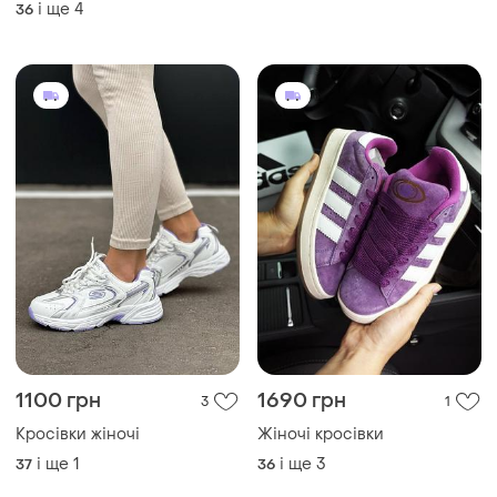
1100 грн
1690 грн
3
1
Кросівки жіночі
Жіночі кросівки
і ще
1
і ще
3
37
36