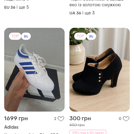
TOP
TOP
1699 грн
300 грн
2
0
450 грн
Adidas
270 грн з 10 серп
Кросівки adidas 36р.-23,5
см
Туфлі на підборах
UA 36
EU 40