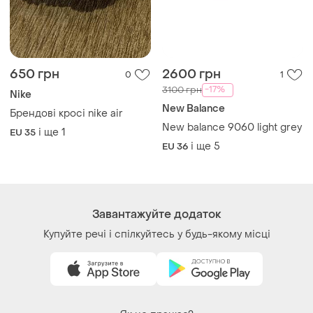
-17%
3100 грн
Nike
New Balance
Брендові кросі nike air
New balance 9060 light grey
і ще
1
EU 35
і ще
5
EU 36
Завантажуйте додаток
Купуйте речі і спілкуйтесь у будь-якому місці
Як це працює?
Україна, 02121, місто Київ, Харківське шосе, будинок
201-203, літера 4Г
Політика конфіденційності