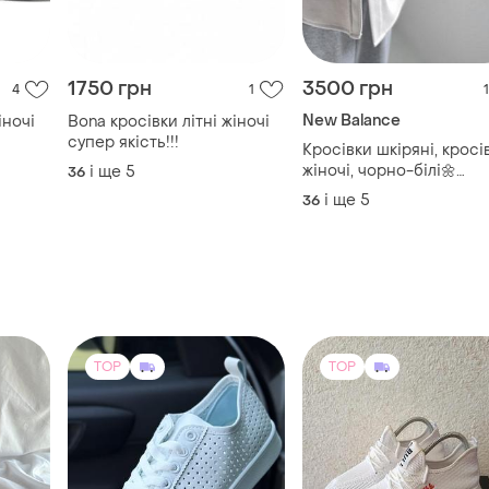
1750 грн
3500 грн
4
1
1
New Balance
іночі
Bona кросівки літні жіночі
супер якість!!!
Кросівки шкіряні, кросі
жіночі, чорно-білі🌼
і ще
5
36
преміум якість❤
і ще
5
36
TOP
TOP