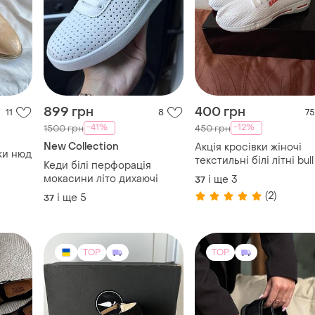
899 грн
400 грн
11
8
75
-41%
-12%
1500 грн
450 грн
New Collection
Акція кросівки жіночі
ки нюд
текстильні білі літні bull
Кеди білі перфорація
мокасини літо дихаючі
і ще
3
37
(2)
і ще
5
37
TOP
TOP