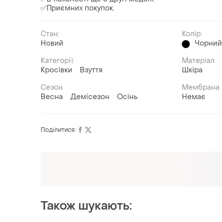
✅Приємних покупок.
Стан:
Колір:
Новий
Чорни
Категорії:
Матеріал
Кросівки
Взуття
Шкіра
Сезон
Мембрана
Весна
Демісезон
Осінь
Немає
Поділитися:
Оформлюйте підписку SMART
Отримайте замовлення з безкоштовною
доставкою
Також шукають: