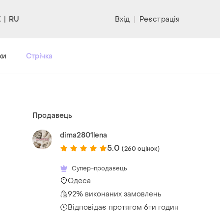
RU
Вхід
|
Реєстрація
ки
Стрічка
Продавець
dima2801lena
5.0
(260 оцінок)
Супер-продавець
Одеса
92% виконаних замовлень
Відповідає протягом 6ти годин