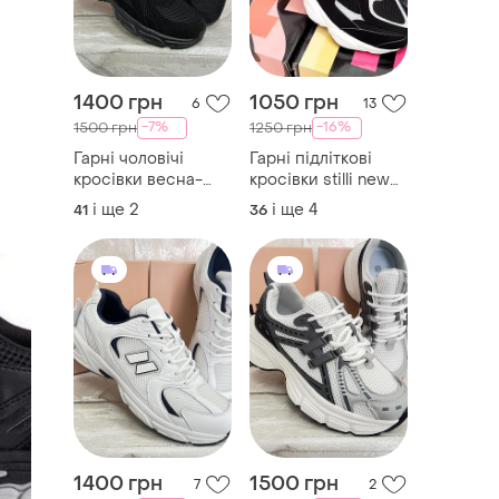
1400 грн
1050 грн
6
13
-7%
-16%
1500 грн
1250 грн
Гарні чоловічі
Гарні підліткові
кросівки весна-
кросівки stilli new
літо stilli new
balance
і ще
2
і ще
4
41
36
balance
1400 грн
1500 грн
7
2