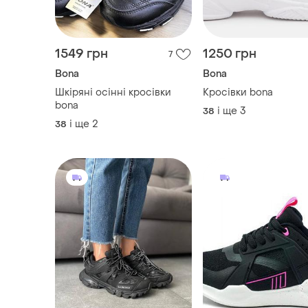
1549 грн
1250 грн
7
Bona
Bona
Шкіряні осінні кросівки
Кросівки bona
bona
і ще
3
38
і ще
2
38