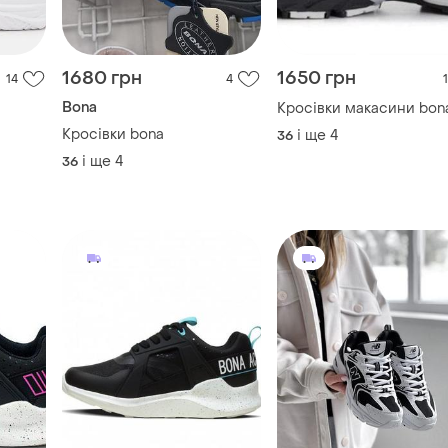
1680 грн
1650 грн
14
4
1
Bona
Кросівки макасини bon
Кросівки bona
і ще
4
36
і ще
4
36