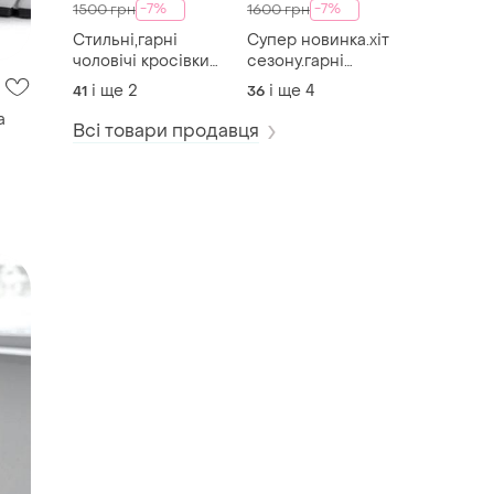
-7%
-7%
1500 грн
1600 грн
Стильні,гарні
Супер новинка.хіт
чоловічі кросівки
сезону.гарні
весна-літо stilli new
стильні кросівки
і ще
2
і ще
4
41
36
balance
надійного бренду
stilli group
Всі товари продавця
a