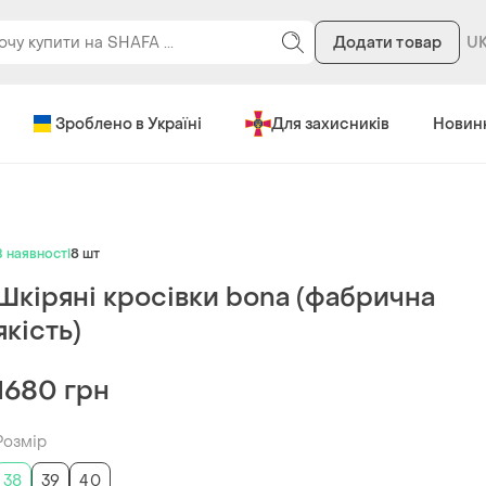
Додати товар
Зроблено в Україні
Для захисників
Новин
В наявності
8 шт
Шкіряні кросівки bona (фабрична
якість)
1680 грн
Розмір
38
39
40