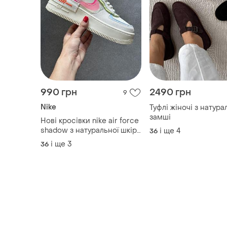
990 грн
2490 грн
9
Nike
Туфлі жіночі з натура
замші
Нові кросівки nike air force
shadow з натуральної шкіри
і ще
4
36
на високій підошв, топ
і ще
3
36
якість 36-39 розміри