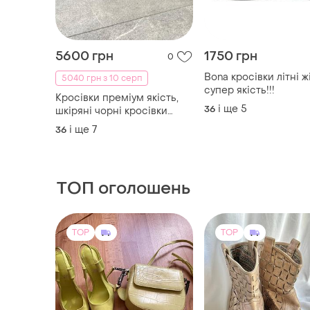
5600 грн
1750 грн
0
Bona кросівки літні ж
5040 грн з 10 серп
супер якість!!!
Кросівки преміум якість,
і ще
5
36
шкіряні чорні кросівки
унісекс❤
і ще
7
36
ТОП оголошень
TOP
TOP