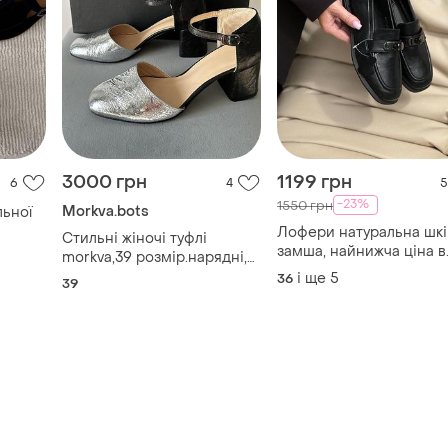
3000 грн
1199 грн
6
4
5
-23%
1550 грн
Morkva.bots
льної
Лофери натуральна шкі
Стильні жіночі туфлі
замша, найнижча ціна в
morkva,39 розмір.нарядні,
інтернеті!
натуральна шкіра.
і ще
5
36
39