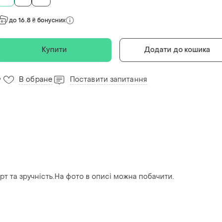
до 16.8 ₴ бонусних
Купити
Додати до кошика
В обране
Поставити запитання
9
рт та зручність.На фото в описі можна побачити.