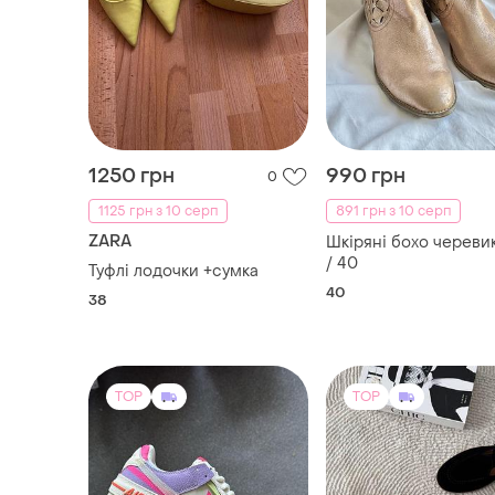
1250 грн
990 грн
0
1125 грн з 10 серп
891 грн з 10 серп
ZARA
Шкіряні бохо череви
/ 40
Туфлi лодочки +сумка
40
38
TOP
TOP