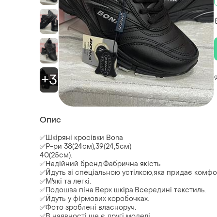
+3
Опис
✅Шкіряні кросівки Bona
✅Р-ри 38(24см),39(24,5см)
40(25см).
✅Надійний бренд.Фабрична якість
✅Йдуть зі спеціальною устілкою,яка придає комфо
✅М'які та легкі.
✅Подошва піна.Верх шкіра.Всередині текстиль.
✅Йдуть у фірмових коробочках.
✅Фото зроблені власноруч.
✅В наявності ще є другі моделі.