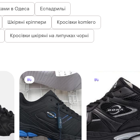
жами в Одеса
Еспадрильї
Шкіряні кріппери
Кросівки komlero
Кросівки шкіряні на липучках чорні