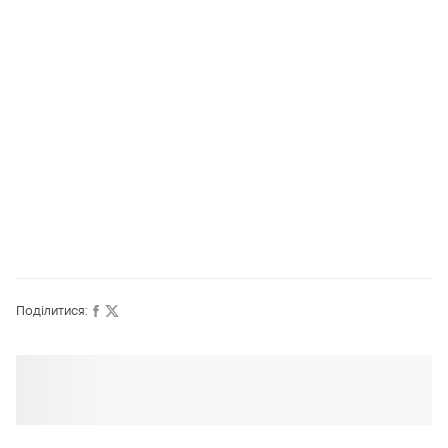
Поділитися:
Оформлюйте підписку SMART
Отримайте замовлення з безкоштовною
доставкою