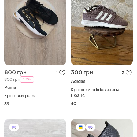
800 грн
300 грн
1
3
-12%
900 грн
Adidas
Puma
Кросівки adidas жіночі
нюанс
Кросівки puma
40
39