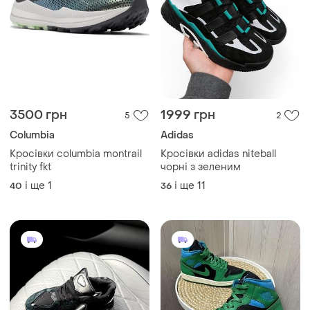
3500 грн
1999 грн
5
2
Columbia
Adidas
Кросівки columbia montrail
Кросівки adidas niteball
trinity fkt
чорні з зеленим
і ще
1
і ще
11
40
36