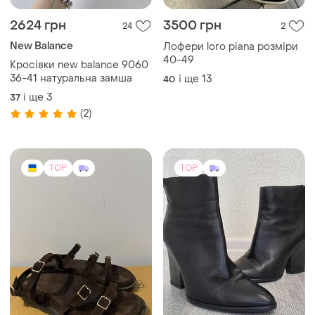
2624 грн
3500 грн
24
2
New Balance
Лофери loro piana розміри
40-49
Кросівки new balance 9060
36-41 натуральна замша
і ще
13
40
і ще
3
37
(2)
TOP
TOP