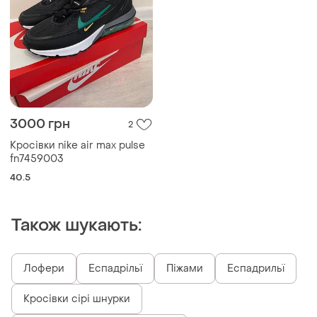
3000 грн
2
Кросівки nike air max pulse
fn7459003
40.5
Також шукають:
Лофери
Еспадрільї
Піжами
Еспадрильї
Кросівки сірі шнурки