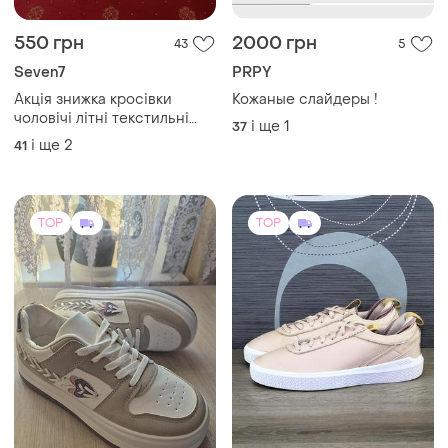
550 грн
2000 грн
43
5
Seven7
PRPY
Акція знижка кросівки
Кожаные слайдеры !
чоловічі літні текстильні
і ще
1
37
білі легенькі seven
і ще
2
41
TOP
TOP