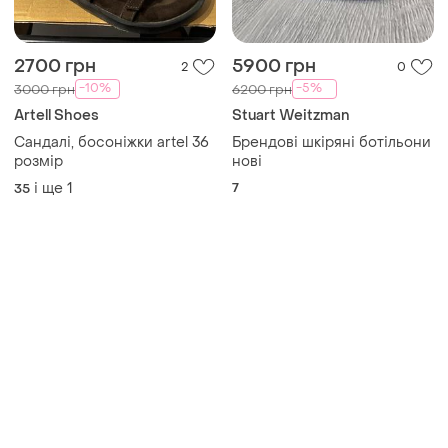
2700 грн
5900 грн
2
0
-10%
-5%
3000 грн
6200 грн
Artell Shoes
Stuart Weitzman
Сандалі, босоніжки artel 36
Брендові шкіряні ботільони
розмір
нові
і ще
1
7
35