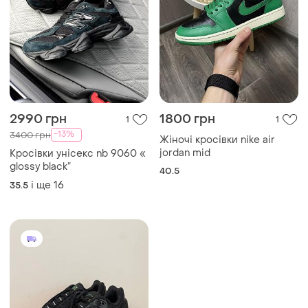
2990 грн
1800 грн
1
1
-13%
3400 грн
Жіночі кросівки nike air
jordan mid
Кросівки унісекс nb 9060 «
glossy black”
40.5
і ще
16
35.5