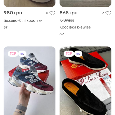
980 грн
865 грн
0
3
K-Swiss
Бежево-білі кросівки
Кросівки k-swiss
37
39
TOP
TOP