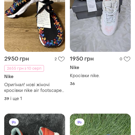
2950 грн
1950 грн
2
0
Nike
2655 грн з 10 серп
Кросівки nike.
Nike
36
Оригінал! нові жіночі
кросівки nike air footscape
woven fb1959, nike, чорні,
і ще
1
39
ультра легкі, 39-39.5 р, 25.5
см, німеччина