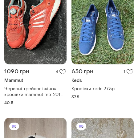
1090 грн
650 грн
4
1
Mammut
Keds
Червоні трейлові жіночі
Кросівки keds 37.5р
кросівки mammut mtr 201
37.5
low
40.5