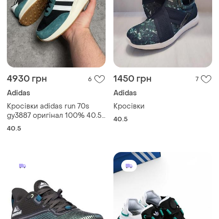
4930 грн
1450 грн
6
7
Adidas
Adidas
Кросівки adidas run 70s
Кросівки
gy3887 оригінал 100% 40.5
40.5
розмір
40.5