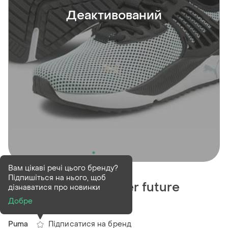
Деактивований
Деактивований
1 шт
Вам цікаві речі цього бренду?
Підпишіться на нього, щоб
Кросівки puma pacer future
дізнаватися про новинки
,розмір 40.5
Добре
Підписатися на бренд
Puma