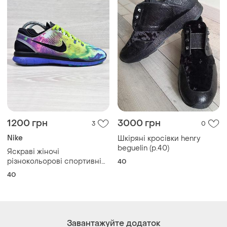
1200 грн
3000 грн
3
0
Nike
Шкіряні кросівки henry
beguelin (p.40)
Яскраві жіночі
різнокольорові спортивні
40
кросівки nike free tr fit 5.0
40
оригінал, розмір 40