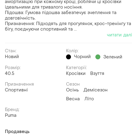
амортизацію при кожному кроці, роблячи ці кросівки
ідеальними для тривалого носіння.
Підошва: Гумова підошва забезпечує зчеплення та
довговічність.
Призначення: Підходять для прогулянок, крос-тренінгу та
бігу, поєднуючи спортивний та ...
читати далі
Стан:
Колір:
Новий
Чорний
Зелений
Розмір:
Категорії:
40.5
Кросівки
Взуття
Призначення
Сезон
Спортивні
Осінь
Демісезон
Весна
Літо
Бренд:
Puma
Продавець