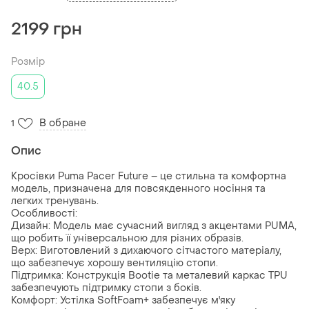
2199 грн
Розмір
40.5
В обране
1
Опис
Кросівки Puma Pacer Future – це стильна та комфортна
модель, призначена для повсякденного носіння та
легких тренувань.
Особливості:
Дизайн: Модель має сучасний вигляд з акцентами PUMA,
що робить її універсальною для різних образів.
Верх: Виготовлений з дихаючого сітчастого матеріалу,
що забезпечує хорошу вентиляцію стопи.
Підтримка: Конструкція Bootie та металевий каркас TPU
забезпечують підтримку стопи з боків.
Комфорт: Устілка SoftFoam+ забезпечує м'яку