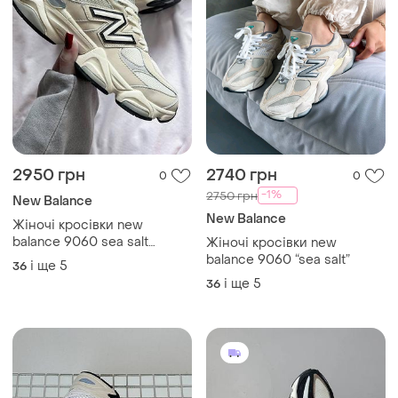
2950 грн
2740 грн
0
0
-1%
2750 грн
New Balance
New Balance
Жіночі кросівки new
balance 9060 sea salt
Жіночі кросівки new
raincloud нью беланс
balance 9060 “sea salt”
і ще
5
36
і ще
5
36