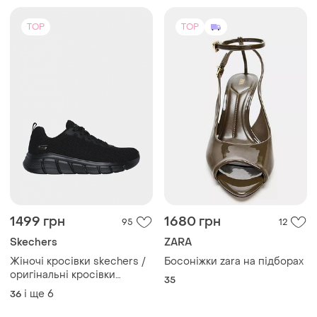
TOP
TOP
1499 грн
1680 грн
95
12
Skechers
ZARA
Жіночі кросівки skechers /
Босоніжки zara на підборах
оригінальні кросівки
35
чорного кольору
і ще
6
36