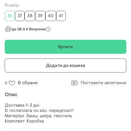
Розмір
36
37
38
39
40
41
до 28.5 ₴ бонусних
Купити
Додати до кошика
В обране
Поставити запитання
0
Опис
Доставка 1-3 дні.
Є післяплата по мін. передплаті!
Матеріал: Замш, шкіра, текстиль
Комплект: Коробка