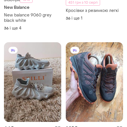
-16%
3150 грн
451 грн з 10 серп
New Balance
Кросівки з резинкою легкі
New balance 9060 grey
і ще
1
36
black white
і ще
4
36