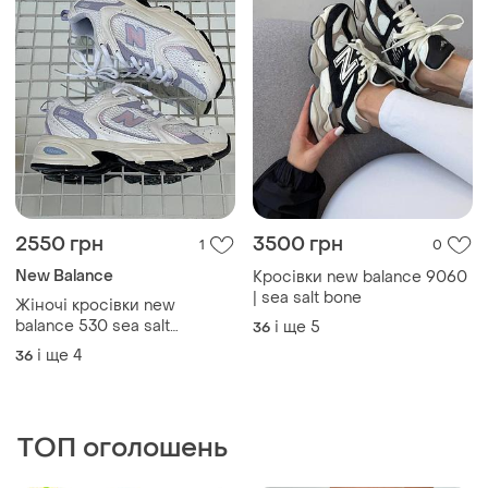
2550 грн
3500 грн
1
0
New Balance
Кросівки new balance 9060
| sea salt bone
Жіночі кросівки new
balance 530 sea salt
і ще
5
36
december sky нью беланс
і ще
4
36
ТОП оголошень