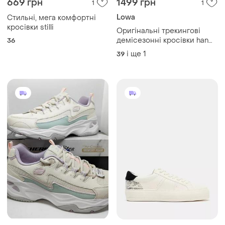
669 грн
1499 грн
1
1
Lowa
Стильні, мега комфортні
кросівки stilli
Оригінальні трекингові
демісезонні кросівки han
36
wag gore-tex lowa salewa
і ще
1
39