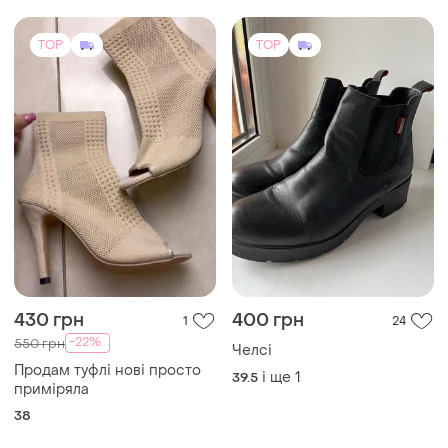
TOP
TOP
430 грн
400 грн
1
24
-22%
550 грн
Челсі
Продам туфлі нові просто
і ще
1
39.5
приміряла
38