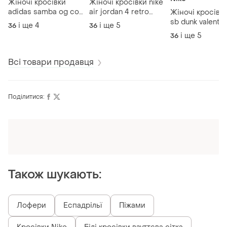
Жіночі кросівки
Жіночі кросівки nike
adidas samba og cow
air jordan 4 retro
Жіночі кросівки
print адідас самба
university blue
sb dunk valentin
і ще
4
і ще
5
36
36
day найк данк
і ще
5
36
Всі товари продавця
Поділитися:
Оформлюйте підписку SMART
Отримайте замовлення з безкоштовною
доставкою
Також шукають:
Лофери
Еспадрільї
Піжами