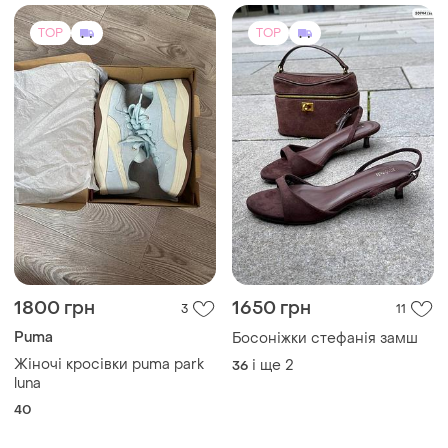
TOP
TOP
1800 грн
1650 грн
3
11
Puma
Босоніжки стефанія замш
Жіночі кросівки puma park
і ще
2
36
luna
40