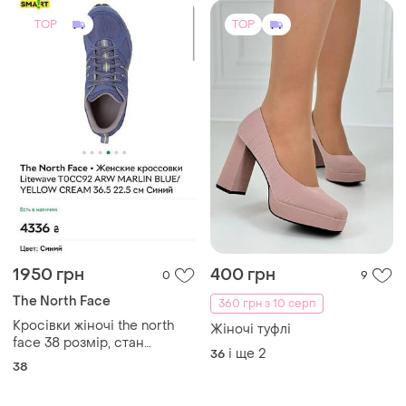
TOP
TOP
1950 грн
400 грн
0
9
The North Face
360 грн з 10 серп
Кросівки жіночі the north
Жіночі туфлі
face 38 розмір, стан
і ще
2
36
ідеальний
38