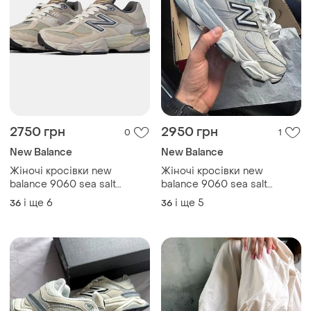
2750 грн
2950 грн
0
1
New Balance
New Balance
Жіночі кросівки new
Жіночі кросівки new
balance 9060 sea salt
balance 9060 sea salt
mindful grey нью беланс
raincloud нью беланс
і ще
6
і ще
5
36
36