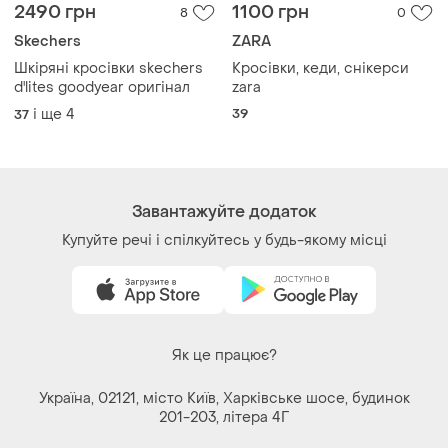
2490 грн
1100 грн
8
0
Skechers
ZARA
Шкіряні кросівки skechers
Кросівки, кеди, снікерси
d'lites goodyear оригінал
zara
і ще
4
39
37
Завантажуйте додаток
Купуйте речі і спілкуйтесь у будь-якому місці
Як це працює?
Україна, 02121, місто Київ, Харківське шосе, будинок
201-203, літера 4Г