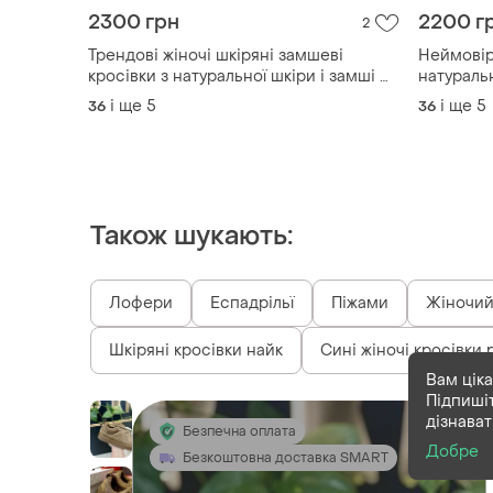
2300 грн
2200 г
2
Трендові жіночі шкіряні замшеві
Неймовір
кросівки з натуральної шкіри і замші 💛
натуральн
🩵
і ще
5
і ще
5
36
36
Також шукають:
Лофери
Еспадрільї
Піжами
Жіночий 
Шкіряні кросівки найк
Сині жіночі кросівки 
Вам ціка
Підпиші
дізнава
Безпечна оплата
Добре
Безкоштовна доставка SMART