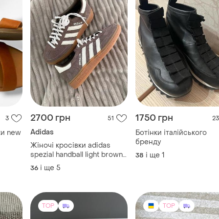
2700 грн
1750 грн
3
51
23
Adidas
ки new
Ботінки італійського
бренду
Жіночі кросівки adidas
spezial handball light brown
і ще
1
38
коричневі кеди адідас
і ще
5
36
спеціал спешл
TOP
TOP