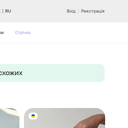
RU
Вхід
|
Реєстрація
ки
Стрічка
 схожих