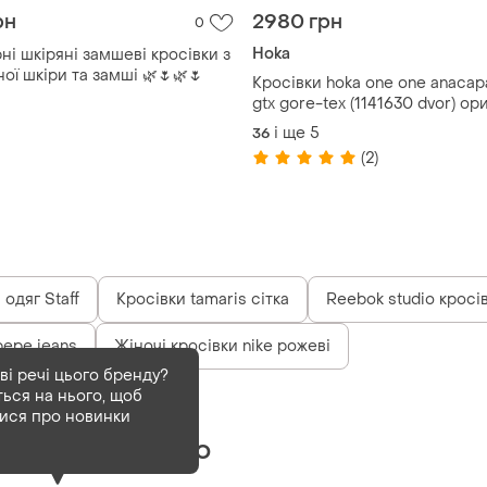
рн
2980 грн
0
Hoka
ні шкіряні замшеві кросівки з
ої шкіри та замші 🌿🌷🌿🌷
Кросівки hoka one one anacap
gtx gore-tex (1141630 dvor) ор
і ще
5
36
(2)
одяг Staff
Кросівки tamaris сітка
Reebok studio кросі
pepe jeans
Жіночі кросівки nike рожеві
ві речі цього бренду?
ться на нього, щоб
Деактивований
8 шт
тися про новинки
Ugg-кеди мокко