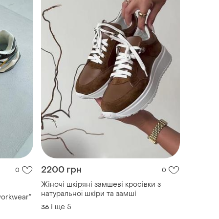
2200 грн
0
0
Жіночі шкіряні замшеві кросівки з
натуральної шкіри та замші
workwear”
і ще
5
36