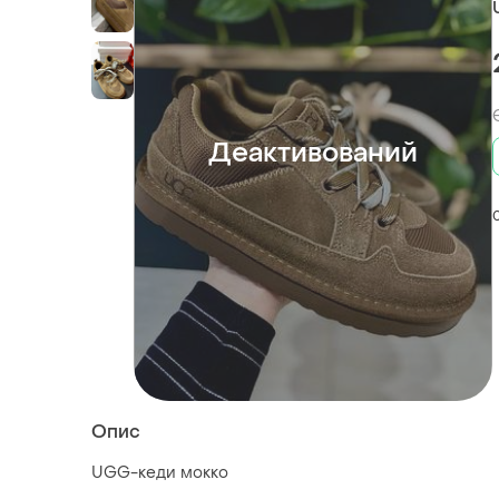
Деактивований
Опис
UGG-кеди мокко