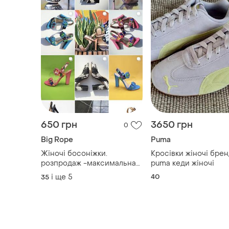
650 грн
3650 грн
0
Big Rope
Puma
Жіночі босоніжки.
Кросівки жіночі брен
розпродаж -максимальна
puma кеди жіночі
знижка! розміри від 35 до
і ще
5
40
35
39