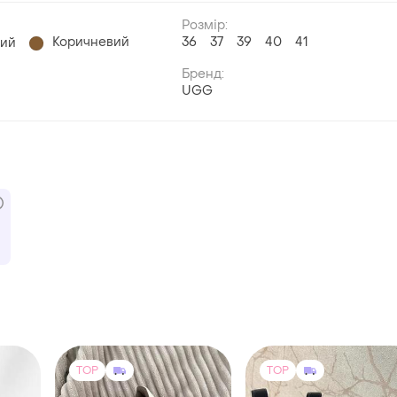
Розмір:
Коричневий
36
37
39
40
41
ний
Бренд:
UGG
TOP
TOP