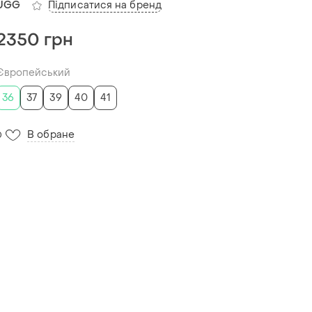
Підписатися на бренд
UGG
2350 грн
Європейський
36
37
39
40
41
В обране
0