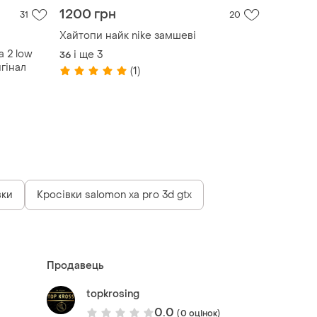
1200 грн
31
20
Хайтопи найк nike замшеві
a 2 low
і ще
3
36
игінал
(1)
вки
Кросівки salomon xa pro 3d gtx
Продавець
topkrosing
0.0
(0 оцінок)