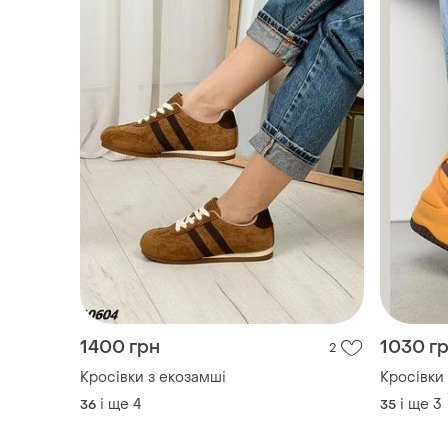
1400 грн
1030 г
2
Кросівки з екозамші
і ще
4
і ще
3
36
35