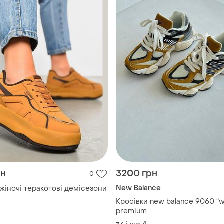
рн
3200 грн
0
New Balance
Кросівки жіночі теракотові демісезони
Кросівки new balance 9060 “
premium