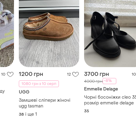
1200 грн
3700 грн
10
12
10
-8%
4000 грн
1080 грн з 10 серп
Emmelie Delage
ду
UGG
Чорні босоніжки cleo 3
Замшеві сліпери жіночі
розмір emmelie delage
ugg tasman
35
і ще
1
38