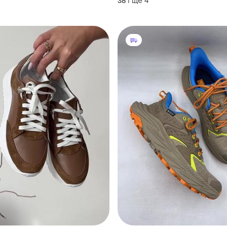
і ще
4
36