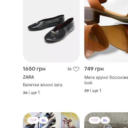
1650 грн
749 грн
36
ZARA
Мега зручні босоніж
look
Балетки жіночі zara
і ще
1
39
і ще
1
36
TOP
TOP