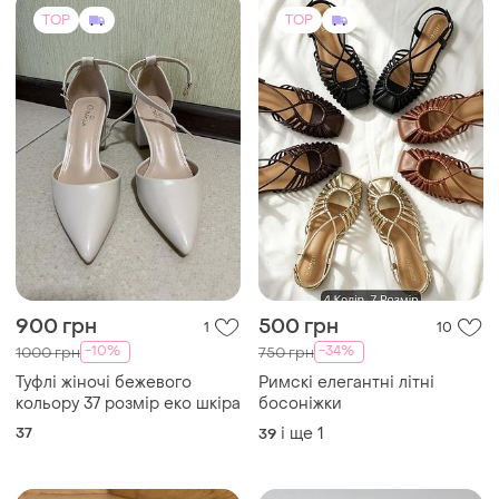
TOP
TOP
900 грн
500 грн
1
10
-10%
-34%
1000 грн
750 грн
Туфлі жіночі бежевого
Римскі елегантні літні
кольору 37 розмір еко шкіра
босоніжки
37
і ще
1
39