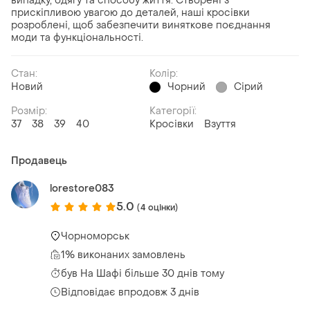
випадку, одягу та способу життя. Створені з
прискіпливою увагою до деталей, наші кросівки
розроблені, щоб забезпечити виняткове поєднання
моди та функціональності.
Стан:
Колір:
Новий
Чорний
Сірий
Розмір:
Категорії:
37
38
39
40
Кросівки
Взуття
Продавець
lorestore083
5.0
(4 оцінки)
Чорноморськ
1% виконаних замовлень
був
На Шафі більше 30 днів тому
Відповідає впродовж 3 днів