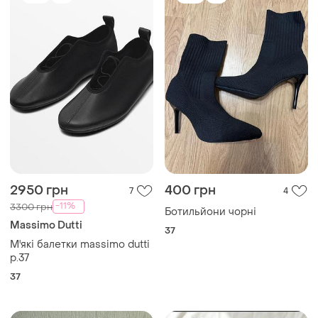
2950 грн
400 грн
7
4
-11%
3300 грн
Ботильйони чорні
Massimo Dutti
37
М'які балетки massimo dutti
р.37
37