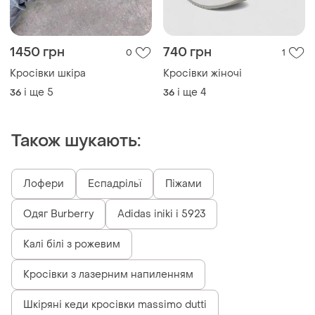
1450 грн
740 грн
0
1
Кросівки шкіра
Кросівки жіночі
і ще
5
і ще
4
36
36
Також шукають:
Лофери
Еспадрільї
Піжами
Одяг Burberry
Adidas iniki i 5923
Калі білі з рожевим
Кросівки з лазерним напиленням
Шкіряні кеди кросівки massimo dutti