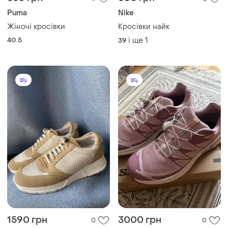
Puma
Nike
Жіночі кросівки
Кросівки найк
40.5
і ще
1
39
1590 грн
3000 грн
0
0