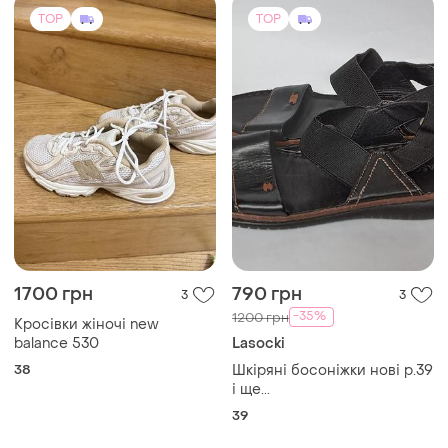
TOP
TOP
1700 грн
790 грн
3
3
-35%
1200 грн
Кросівки жіночі new
balance 530
Lasocki
38
Шкіряні босоніжки нові р.39
і ще...
39