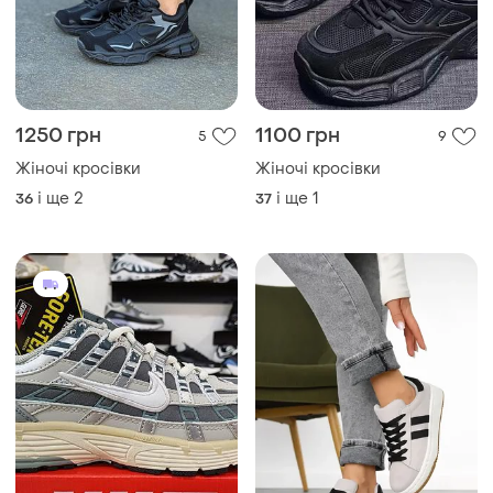
1250 грн
1100 грн
5
9
Жіночі кросівки
Жіночі кросівки
і ще
2
і ще
1
36
37