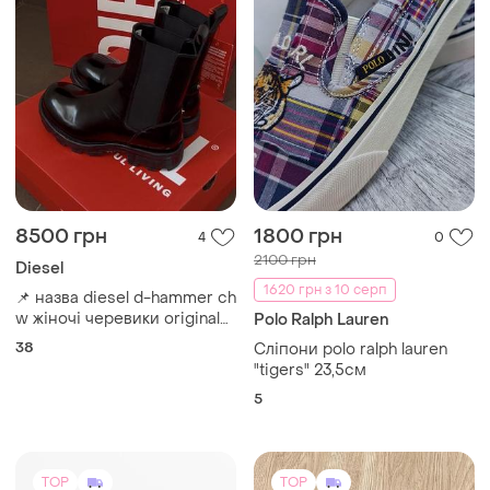
8500 грн
1800 грн
4
0
2100 грн
Diesel
1620 грн з 10 серп
📌 назва diesel d-hammer ch
w жіночі черевики original
Polo Ralph Lauren
38
38
Сліпони polo ralph lauren
"tigers" 23,5см
5
TOP
TOP