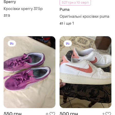
Sperry
527 грн з 10 серп
Кросівки sperry 37.5р
Puma
37.5
Оригінальні кросівки puma
і ще
1
41
550 грн
500 грн
0
2