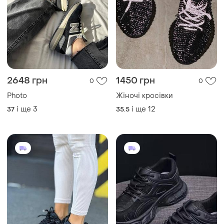
2648 грн
1450 грн
0
0
Photo
Жіночі кросівки
і ще
3
і ще
12
37
35.5