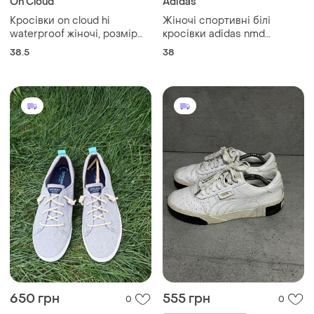
On Cloud
Adidas
Кросівки on cloud hi
Жіночі спортивні білі
waterproof жіночі, розмір
кросівки adidas nmd
38.5, шкіра
оригінал, розмір 38
38.5
38
650 грн
555 грн
0
0