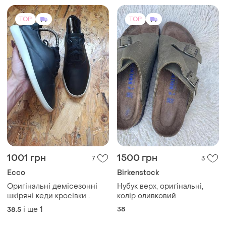
TOP
TOP
1001 грн
1500 грн
7
3
Ecco
Birkenstock
Оригінальні демісезонні
Нубук верх, оригінальні,
шкіряні кеди кросівки
колір оливковий
жіночі ecco minimalist
і ще
1
38
38.5