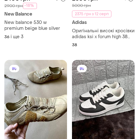
5000 грн
-18%
2900 грн
New Balance
2375 грн з 12 серп
New balance 530 w
Adidas
premium beige blue silver
Оригінальні високі кросівки
і ще
3
adidas ksi x forum high 38
36
розмір 24 см
38