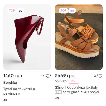
TOP
TOP
1460 грн
5669 грн
15
6
-1%
5699 грн
Bershka
Жіночі босоніжки lux italy
Туфлі на танкетці з
🇮🇹 nero giardini 40 розмір
ремінцем
на танкетці женские
40
35
боссоножки на платформе/
танкетка,италия женская