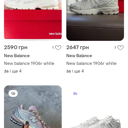
2590 грн
2647 грн
1
1
New Balance
New Balance
New balance 1906r white
New balance 1906r white
і ще
4
і ще
4
36
36