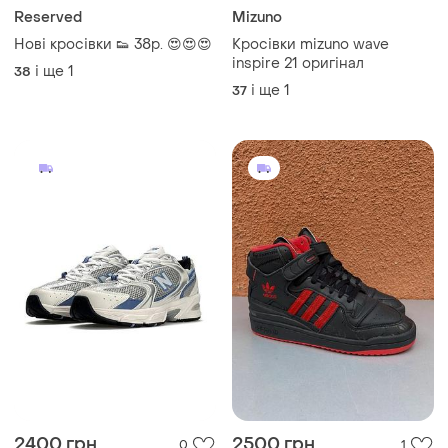
Reserved
Mizuno
Нові кросівки 👟 38р. 😍😍😍
Кросівки mizuno wave
inspire 21 оригінал
і ще
1
38
і ще
1
37
2400 грн
2500 грн
0
1