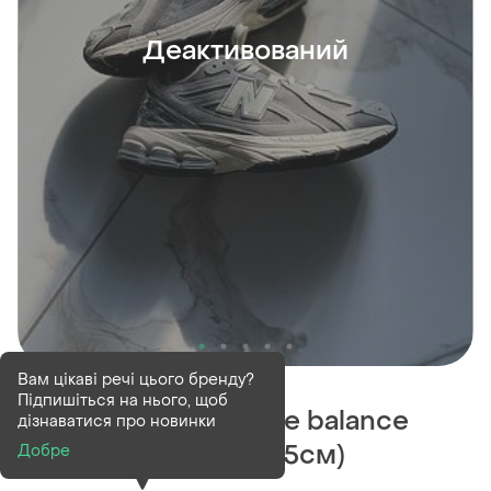
Деактивований
Деактивований
1 шт
Вам цікаві речі цього бренду?
Підпишіться на нього, щоб
✅✅✅оригінальні nwe balance
дізнаватися про новинки
1906r, 39 розмір(24.5см)
Добре