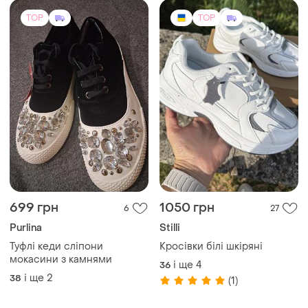
TOP
TOP
699 грн
1050 грн
6
27
Purlina
Stilli
Туфлі кеди сліпони
Кросівки білі шкіряні
мокасини з камнями
і ще
4
36
і ще
2
38
(1)