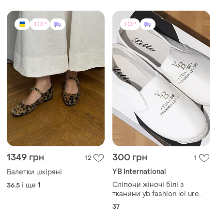
обувь
TOP
TOP
1349 грн
300 грн
12
1
YB International
Балетки шкіряні
Сліпони жіночі білі з
і ще
1
36.5
тканини yb fashion lei ure
litto
37