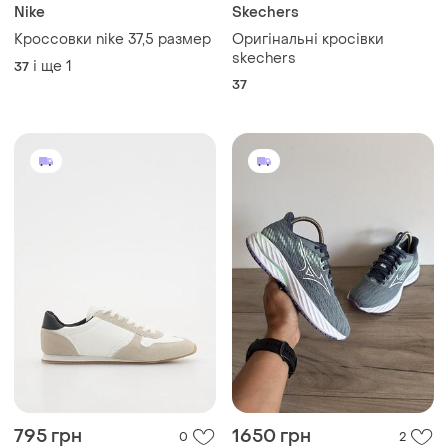
Nike
Skechers
Кроссовки nike 37,5 размер
Оригінальні кросівки
skechers
і ще
1
37
37
795 грн
1650 грн
0
2