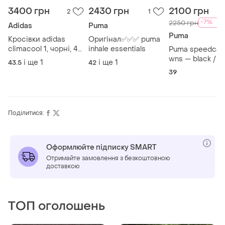
3400 грн
2430 грн
2100 грн
2
1
-7%
2250 грн
Adidas
Puma
Puma
Кросівки adidas
Оригінал✅✅✅ puma
climacool 1, чорні, 45
inhale essentials
Puma speedcat
1/3 (43-43.5, 28 см)
wns — black / 
і ще
1
і ще
1
43.5
42
white | нові | eu
39
стан: нові, у рі
коробці 📦
Поділитися:
Оформлюйте підписку SMART
Отримайте замовлення з безкоштовною
доставкою
ТОП оголошень