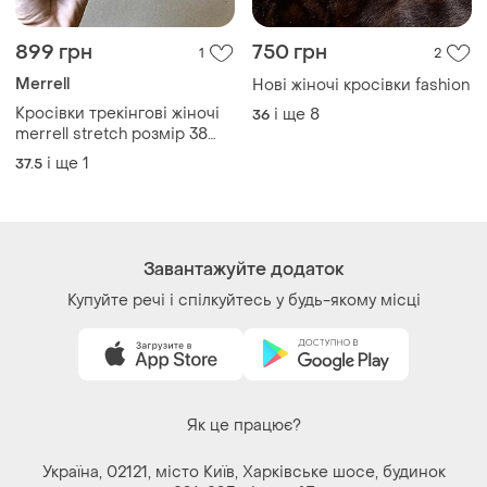
899 грн
750 грн
1
2
Merrell
Нові жіночі кросівки fashion
Кросівки трекінгові жіночі
і ще
8
36
merrell stretch розмір 38
устілка 24,5 см натуральна
і ще
1
37.5
замша бежеві air cushion
Завантажуйте додаток
Купуйте речі і спілкуйтесь у будь-якому місці
Як це працює?
Україна, 02121, місто Київ, Харківське шосе, будинок