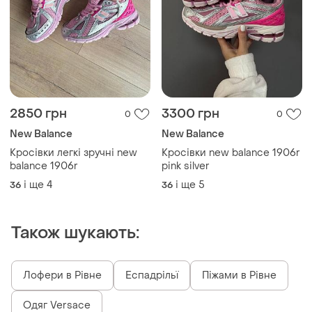
2850 грн
3300 грн
0
0
New Balance
New Balance
Кросівки легкі зручні new
Кросівки new balance 1906r
balance 1906r
pink silver
і ще
4
і ще
5
36
36
Також шукають:
Лофери в Рівне
Еспадрільї
Піжами в Рівне
Одяг Versace