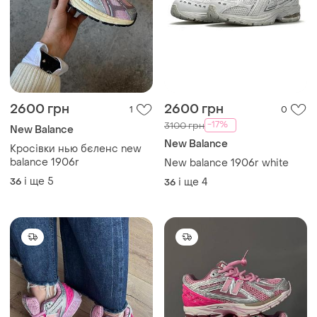
2600 грн
2600 грн
1
0
-17%
3100 грн
New Balance
New Balance
Кросівки нью бєленс new
balance 1906r
New balance 1906r white
і ще
5
36
і ще
4
36