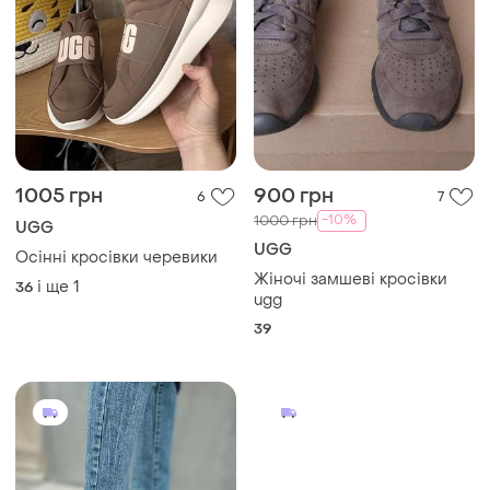
1005 грн
900 грн
6
7
-10%
1000 грн
UGG
UGG
Осінні кросівки черевики
Жіночі замшеві кросівки
і ще
1
36
ugg
39