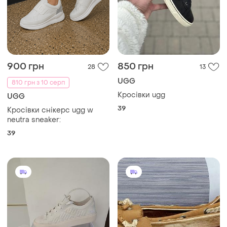
900 грн
850 грн
28
13
UGG
810 грн з 10 серп
Кросівки ugg
UGG
39
Кросівки снікерс ugg w
neutra sneaker:
39