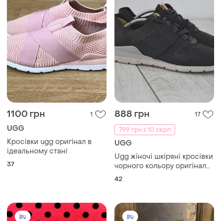
1100 грн
888 грн
1
17
UGG
799 грн з 10 серп
Кросівки ugg оригінал в
UGG
ідеальному стані
Ugg жіночі шкіряні кросівки
37
чорного кольору оригінал
42 розмір
42