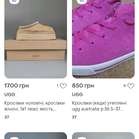
1700 грн
850 грн
1
9
UGG
UGG
Кросівки чоловічі, кросівки
Кросівки (кеди) утеплені
жіночі, 1в1 люкс якість,
ugg australia р.36.5-37.
шкіра, ugg tasman platform
оригінал
37
37
beige брак 406, sky-ugg-
0078-0406