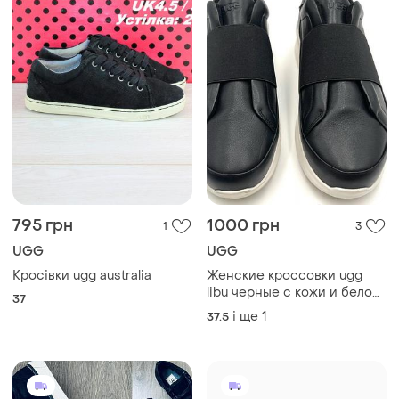
795 грн
1000 грн
1
3
UGG
UGG
Кросівки ugg australia
Женские кроссовки ugg
libu черные с кожи и белой
37
подошвой, размер 38
і ще
1
37.5