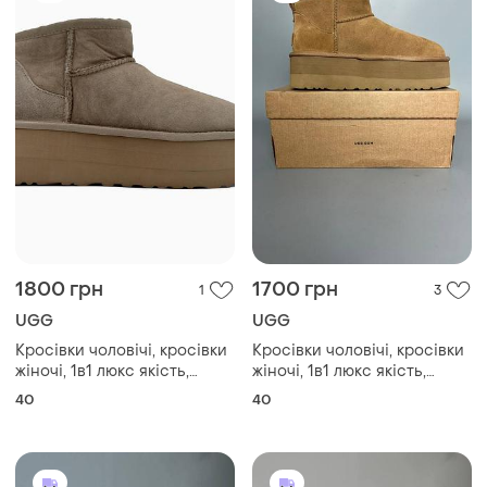
1800 грн
1700 грн
1
3
UGG
UGG
Кросівки чоловічі, кросівки
Кросівки чоловічі, кросівки
жіночі, 1в1 люкс якість,
жіночі, 1в1 люкс якість,
шкіра, ugg classic ultra mini
шкіра, ugg classic ultra mini
40
40
platform xl khaki, sky-ugg-
platform xl chestnut брак
0094
255, sky-ugg-0082-0255