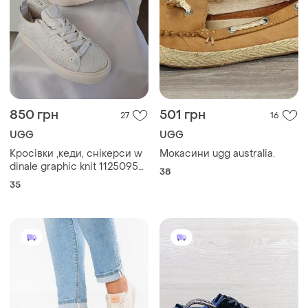
850 грн
501 грн
27
16
UGG
UGG
Кросівки ,кеди, снікерси w
Мокасини ugg australia.
dinale graphic knit 1125095
38
білі
35