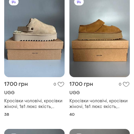
1700 грн
1700 грн
0
0
UGG
UGG
Кросівки чоловічі, кросівки
Кросівки чоловічі, кросівки
жіночі, 1в1 люкс якість,
жіночі, 1в1 люкс якість,
шкіра, ugg lanah clog
шкіра, ugg bea mary jane
38
40
platform beige брак 377, sky-
брак 411, sky-ugg-0128-0411
ugg-0122-0377