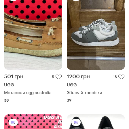
501 грн
1200 грн
5
18
UGG
UGG
Мокасини ugg australia.
Жіночій кросівки
38
39