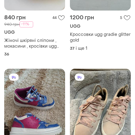
840 грн
1200 грн
44
5
-11%
940 грн
UGG
UGG
Кроссовки ugg gradie glitter
gold
Жіночі шкіряні сліпони ,
мокасини , кросівки ugg
і ще
1
37
hadria croco slip on trainers
36