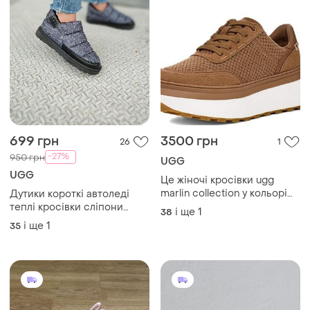
699 грн
3500 грн
26
1
-27%
950 грн
UGG
UGG
Це жіночі кросівки ugg
marlin collection у кольорі
Дутики короткі автоледі
«каштан» (chestnut) на
теплі кросівки сліпони
і ще
1
38
високій
мокасини на хутрі
і ще
1
35
платформі.розмір:38,40.матер
замш