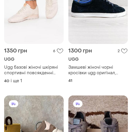
1350 грн
1300 грн
6
2
UGG
UGG
Ugg базові жіночі шкіряні
Замшеві жіночі чорні
спортивні повсякденні
кросівки ugg оригінал,
кросівки бежеві р. 40 41
розмір 41
і ще
1
41
40