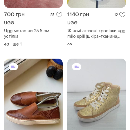
700 грн
1140 грн
25
12
UGG
UGG
Ugg мокасіни 25.5 см
Жіночі атласні кросівки ugg
устілка
milo spill (шкіра-тканина,
італія)
і ще
1
36
40