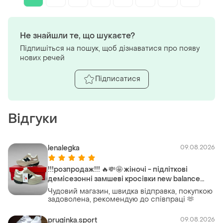
Не знайшли те, що шукаєте?
Підпишіться на пошук, щоб дізнаватися про появу
нових речей
Підписатися
Відгуки
lenalegka
09.08.2026
!!!розпродаж!!! 🔥💸🤩 жіночі - підліткові
демісезонні замшеві кросівки new balance
wrpd runner (39р/40р/41р)
Чудовий магазин, швидка відправка, покупкою
задоволена, рекомендую до співпраці 🫶
pruginka.sport
09.08.2026