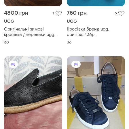
4800 грн
750 грн
1
6
UGG
UGG
Оригінальні зимові
Кросівки бренд ugg.
кросівки / черевики ugg
оригінал! 36р.
lowmel "black" (артикул:
38
36
1144032). розмір: eu 38,
устілка 24 см, оригінал