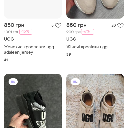
850 грн
850 грн
5
20
-16%
-6%
1001 грн
900 грн
UGG
UGG
Женские кроссовки ugg
Жіночі кросівки ugg
adaleen jersey,
39
41