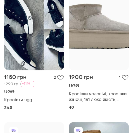
1150 грн
1900 грн
2
1
-11%
1290 грн
UGG
UGG
Кросівки чоловічі, кросівки
жіночі, 1в1 люкс якість,
Кросівки ugg
шкіра, ugg classic ultra mini
40
36.5
platform xl grey, sky-ugg-
0079