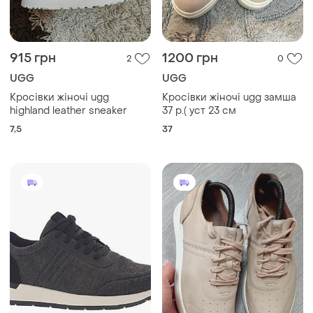
915 грн
1200 грн
2
0
UGG
UGG
Кросівки жіночі ugg
Кросівки жіночі ugg замша
highland leather sneaker
37 р.( уст 23 см
7,5
37