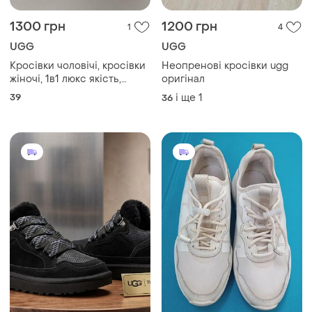
1300 грн
1200 грн
1
4
UGG
UGG
Кросівки чоловічі, кросівки
Неопренові кросівки ugg
жіночі, 1в1 люкс якість,
оригінал
шкіра, ugg classic ultra mini
39
і ще
1
36
platform xl black leather брак
366, sky-ugg-0080-0366