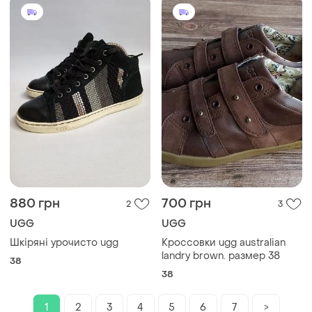
880 грн
700 грн
2
3
UGG
UGG
Шкіряні урочисто ugg
Кроссовки ugg australian
landry brown. размер 38
38
38
1
2
3
4
5
6
7
>