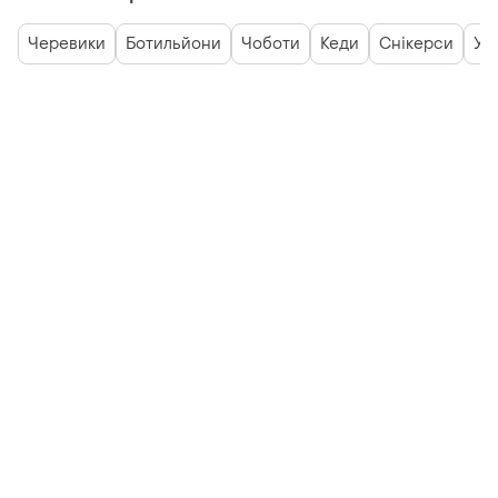
Черевики
Ботильйони
Чоботи
Кеди
Снікерси
Угг