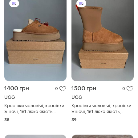
1400 грн
1500 грн
0
0
UGG
UGG
Кросівки чоловічі, кросівки
Кросівки чоловічі, кросівки
жіночі, 1в1 люкс якість,
жіночі, 1в1 люкс якість,
шкіра, ugg tazzle chestnut
шкіра, ugg classic dipper
38
39
брак 528, sky-ugg-0073-
chestnut брак 530, sky-ugg-
0528
0092-0530