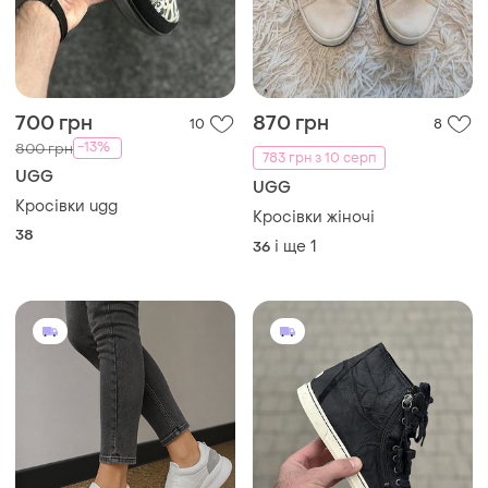
700 грн
870 грн
10
8
-13%
800 грн
783 грн з 10 серп
UGG
UGG
Кросівки ugg
Кросівки жіночі
38
і ще
1
36