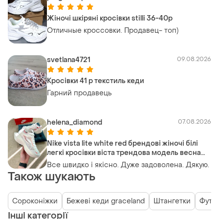
Жіночі шкіряні кросівки stilli 36-40р
Отличные кроссовки. Продавец- топ)
svetlana4721
09.08.2026
Кросівки 41 р текстиль кеди
Гарний продавець
helena_diamond
07.08.2026
Nike vista lite white red брендові жіночі білі
легкі кросівки віста трендова модель весна
літо жіночі білі легкі кросівки
Все швидко і якісно. Дуже задоволена. Дякую.
Також шукають
Сороконіжки
Бежеві кеди graceland
Штангетки
Футза
Інші категорії