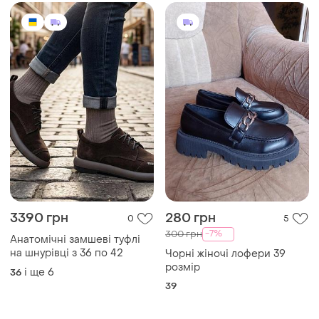
3390 грн
280 грн
0
5
-7%
300 грн
Анатомічні замшеві туфлі
на шнурівці з 36 по 42
Чорні жіночі лофери 39
розмір
і ще
6
36
39