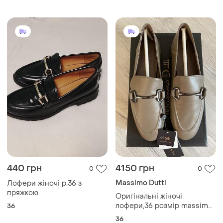
440 грн
4150 грн
0
0
Massimo Dutti
Лофери жіночі р.36 з
пряжкою
Оригінальні жіночі
лофери,36 розмір massimo
36
dutti
36