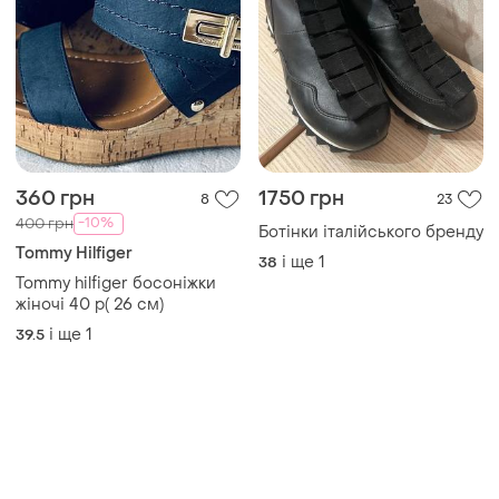
360 грн
1750 грн
8
23
-10%
400 грн
Ботінки італійського бренду
Tommy Hilfiger
і ще
1
38
Tommy hilfiger босоніжки
жіночі 40 р( 26 см)
і ще
1
39.5