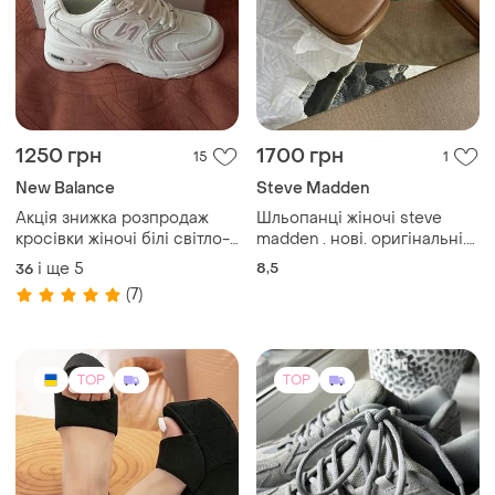
1250 грн
1700 грн
15
1
New Balance
Steve Madden
Акція знижка розпродаж
Шльопанці жіночі steve
кросівки жіночі білі світло-
madden . нові. оригінальні.
сірі nb
натуральна шкіра. бежеві.
і ще
5
8,5
36
розмір 8,5 (24,5-25см)
(7)
TOP
TOP