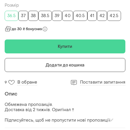
Розмір
36.5
37
38
38.5
39
40
40.5
41
42
42.5
до 30 ₴ бонусних
Купити
Додати до кошика
В обране
Поставити запитання
9
Опис
Обмежена пропозиція.
Доставка від 2 тижнів. Оригінал ‼️
Підписуйтесь, щоб не пропустити нові пропозиції✅