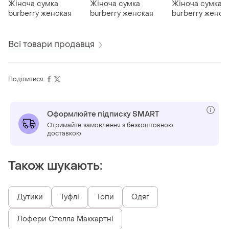
Жіноча сумка
Жіноча сумка
Жіноча сумка
burberry женская
burberry женская
burberry женск
Всі товари продавця
Поділитися:
Оформлюйте підписку SMART
Отримайте замовлення з безкоштовною
доставкою
Також шукають:
Дутики
Туфлі
Топи
Одяг
Лофери Стелла Маккартні