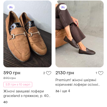
590 грн
2130 грн
2
1
890 грн
Premium! жіночі шкіряні
коричневі лофери осінні
531 грн з 10 серп
туфлі натуральна шкіра
і ще
4
Жіночі замшеві лофери
36
весна осінь
graceland з пряжкою, р. 40
(устілка 26,5 см)
40