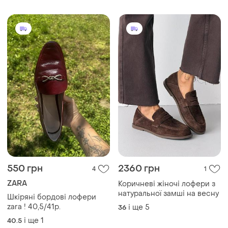
550 грн
2360 грн
4
1
ZARA
Коричневі жіночі лофери з
натуральної замші на весну
Шкіряні бордові лофери
zara ! 40,5/41p.
і ще
5
36
і ще
1
40.5