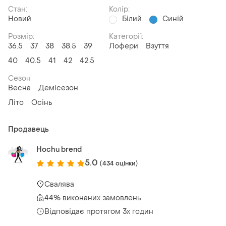
Стан:
Колір:
Новий
Білий
Синій
Розмір:
Категорії:
36.5
37
38
38.5
39
Лофери
Взуття
40
40.5
41
42
42.5
Сезон
Весна
Демісезон
Літо
Осінь
Продавець
Hochu brend
5.0
(434 оцінки)
Свалява
44% виконаних замовлень
Відповідає протягом 3х годин