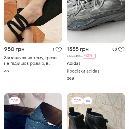
950 грн
1555 грн
1
88
-12%
1750 грн
Замовляла на тему, трохи
не підійшов розмір, в
Adidas
гарному стані
38
Кросівки adidas
39.5
TOP
TOP