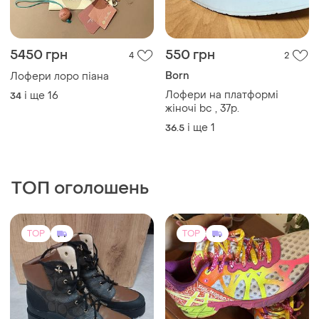
5450 грн
550 грн
4
2
Born
Лофери лоро піана
Лофери на платформі
і ще
16
34
жіночі bc , 37p.
і ще
1
36.5
ТОП оголошень
TOP
TOP