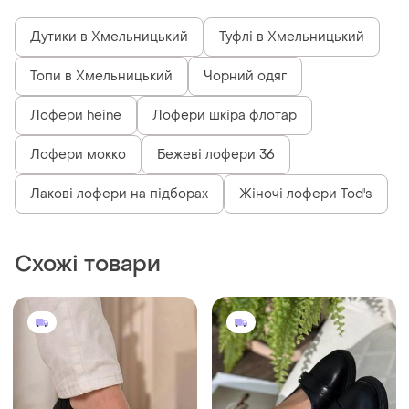
900 грн
650 грн
51
51
Nice
Loretta
Лофери жіночі
Лофери жіночі
і ще
1
і ще
5
EU 36
36
(1)
(2)