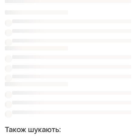
доставкою
Також шукають:
Дутики в Хмельницький
Туфлі в Хмельницький
Топи в Хмельницький
Чорний одяг
Лофери heine
Лофери шкіра флотар
Лофери мокко
Бежеві лофери 36
Лакові лофери на підборах
Жіночі лофери Tod's
Схожі товари