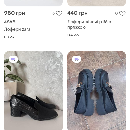
755 грн
700 грн
1
1
-7%
750 грн
680 грн з 10 серп
Чорні легкі лофери на
Next
масивній підошві. розмір
Жіночі чорні туфлі лофери
38,5.
EU 38.5
низький квадратний каблук
38
EU 38