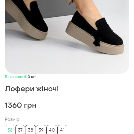
В наявності
10 шт
Лофери жіночі
1360 грн
Розмір
36
37
38
39
40
41