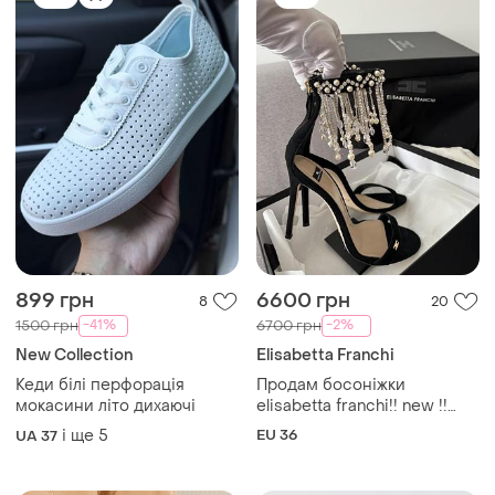
мокасини літо дихаючі
elisabetta franchi!! new !!
оригінал !! 36р
і ще
5
EU 36
UA 37
TOP
TOP
850 грн
1849 грн
6
90
-6%
1949 грн
765 грн з 10 серп
ZARA
Loretta