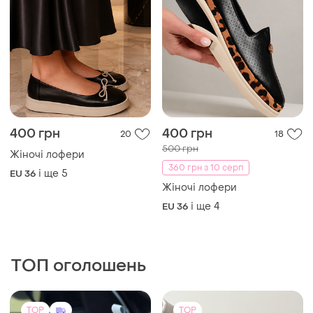
ТОП оголошень
TOP
TOP
899 грн
6600 грн
8
20
-41%
-2%
1500 грн
6700 грн
New Collection
Elisabetta Franchi
Кеди білі перфорація
Продам босоніжки