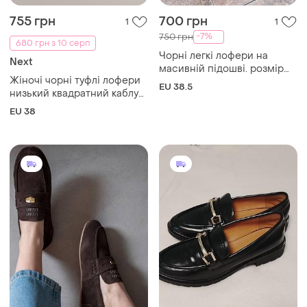
910 грн
440 грн
0
0
Лофери жіночі р.36 з
819 грн з 10 серп
пряжкою
Лофери замшеві коричневі
UA 36
і ще
5
UA 36
Завантажуйте додаток
Купуйте речі і спілкуйтесь у будь-якому місці