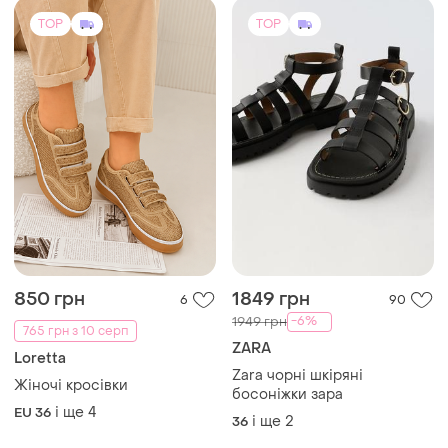
Zara чорні шкіряні
Жіночі кросівки
босоніжки зара
і ще
4
EU 36
і ще
2
36
TOP
TOP
700 грн
600 грн
22
4
ZARA
Tom Tailor