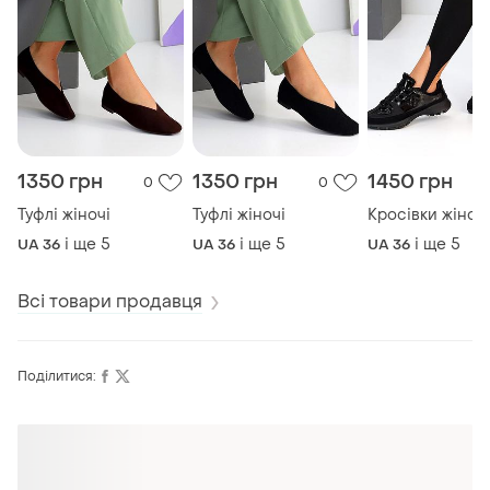
1350 грн
1350 грн
1450 грн
0
0
Туфлі жіночі
Туфлі жіночі
Кросівки жіночі
і ще
5
і ще
5
і ще
5
UA 36
UA 36
UA 36
Всі товари продавця
Поділитися:
Оформлюйте підписку SMART
Отримайте замовлення з безкоштовною