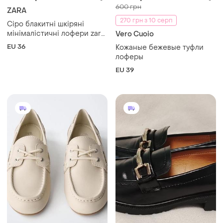
980 грн
440 грн
3
0
ZARA
Лофери жіночі р.36 з
пряжкою
Лофери zara
UA 36
EU 37