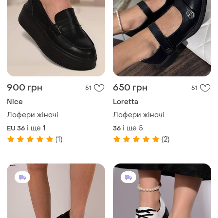
675 грн
400 грн
17
42
Лофери жіночі
360 грн з 10 серп
і ще
4
36
Лофери жіночі
(1)
і ще
2
36
(2)