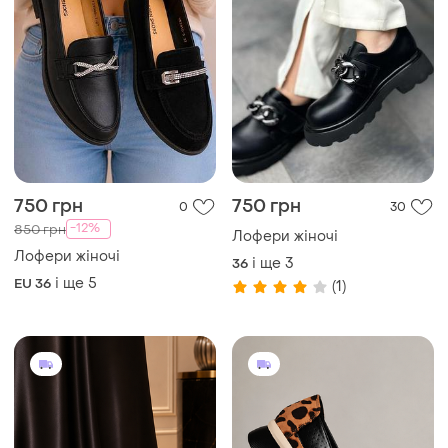
400 грн
400 грн
20
18
500 грн
Жіночі лофери
360 грн з 10 серп
і ще
5
EU 36
Жіночі лофери
і ще
4
EU 36