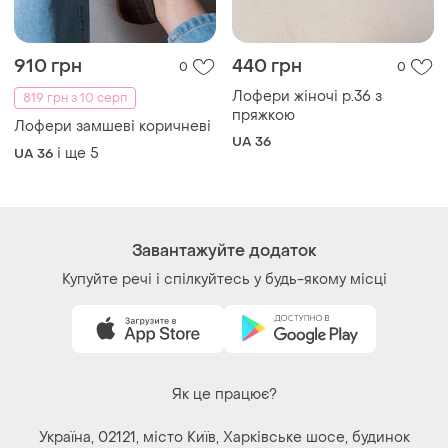
Як це працює?
Україна, 02121, місто Київ, Харківське шосе, будинок
201-203, літера 4Г
Політика конфіденційності
Договір-оферта
Контакти
Ми у соц.мережах
Речі за кліком серця. Всі права захищені
© 2026
Shafa.ua