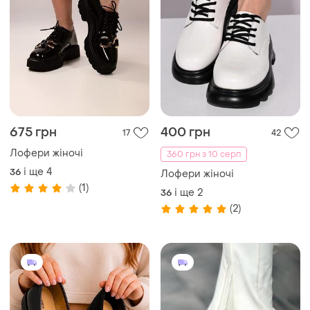
750 грн
750 грн
0
30
-12%
850 грн
Лофери жіночі
Лофери жіночі
і ще
3
36
і ще
5
EU 36
(1)