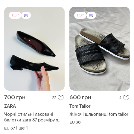
Чорні стильні лаковані
Жіночі шльопанці tom tailor
балетки zara 37 розміру з
EU 38
гострим мисом
і ще
1
EU 37
TOP
TOP
800 грн
2250 грн
10
3
-16%
950 грн