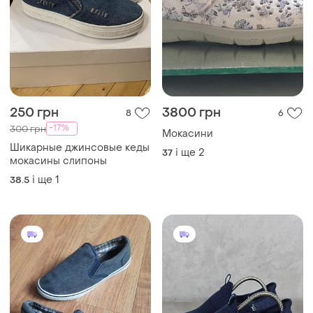
250 грн
3800 грн
8
6
-17%
300 грн
Мокасини
Шикарные джинсовые кеды
і ще
2
37
мокасины слипоны
і ще
1
38.5