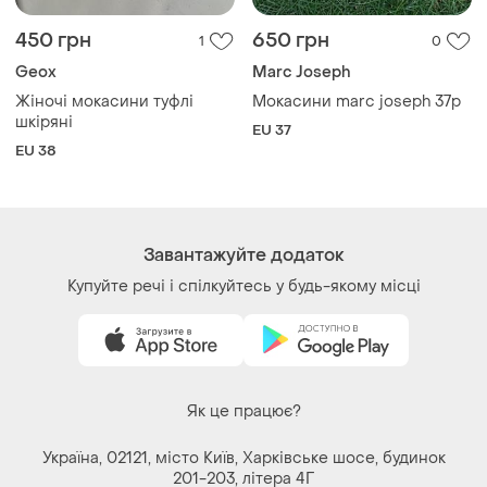
450 грн
650 грн
1
0
Geox
Marc Joseph
Жіночі мокасини туфлі
Мокасини marc joseph 37р
шкіряні
EU 37
EU 38
Завантажуйте додаток
Купуйте речі і спілкуйтесь у будь-якому місці
Як це працює?
Україна, 02121, місто Київ, Харківське шосе, будинок
201-203, літера 4Г