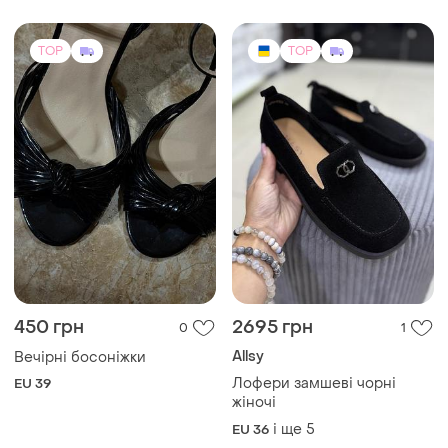
TOP
TOP
450 грн
2695 грн
0
1
Allsy
Вечірні босоніжки
Лофери замшеві чорні
EU 39
жіночі
і ще
5
EU 36