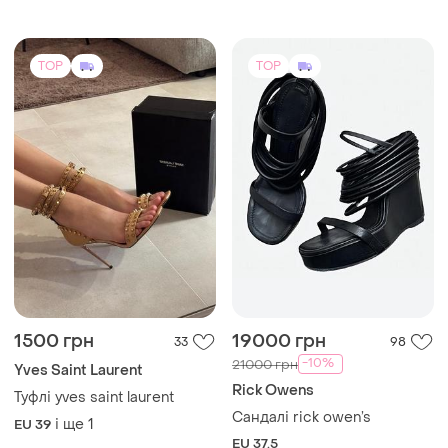
TOP
TOP
1500 грн
19000 грн
33
98
-10%
21000 грн
Yves Saint Laurent
Rick Owens
Туфлі yves saint laurent
Сандалі rick owen’s
і ще
1
EU 39
EU 37.5