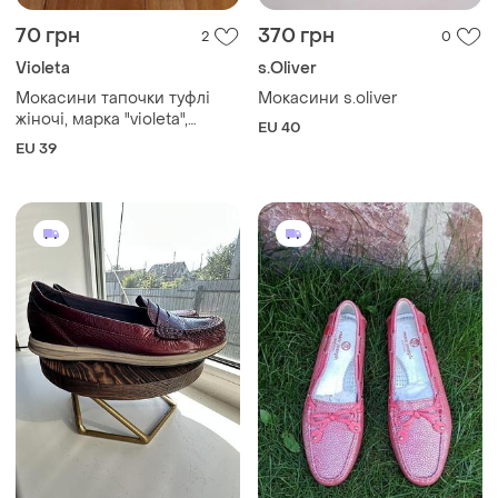
70 грн
370 грн
2
0
Violeta
s.Oliver
Мокасини тапочки туфлі
Мокасини s.oliver
жіночі, марка "violeta",
EU 40
білого кольору з малюнком
EU 39