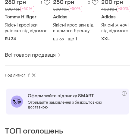
250 грн
250 грн
200 грн
1
0
-50%
-50%
-50%
500 грн
500 грн
400 грн
Tommy Hilfiger
Adidas
Adidas
Якісні кросівки
Якісні кросівки від
Якісні жіночі б
унісекс від відомого
відомого бренду
від відомого б
бренду
EU 34
і ще
1
XXL
EU 39
Всі товари продавця
Поділитися:
Оформлюйте підписку SMART
Отримайте замовлення з безкоштовною
доставкою
ТОП оголошень