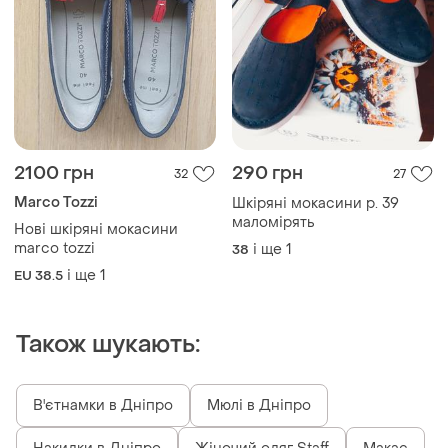
2100 грн
290 грн
32
27
Marco Tozzi
Шкіряні мокасини р. 39
маломірять
Нові шкіряні мокасини
marco tozzi
і ще
1
38
і ще
1
EU 38.5
Також шукають:
В'єтнамки в Дніпро
Мюлі в Дніпро