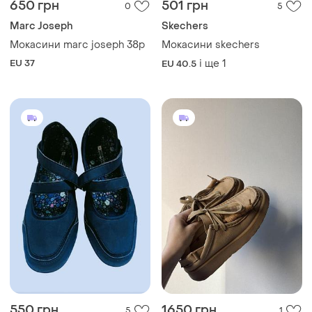
650 грн
501 грн
0
5
Marc Joseph
Skechers
Мокасини marc joseph 38р
Мокасини skechers
EU 37
і ще
1
EU 40.5
550 грн
1650 грн
5
1