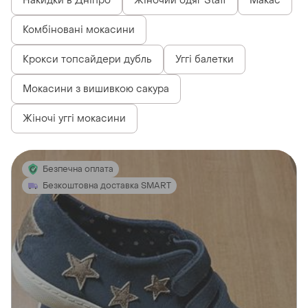
Накидки в Дніпро
Жіночий одяг Staff
Макас
Комбіновані мокасини
Крокси топсайдери дубль
Уггі балетки
Мокасини з вишивкою сакура
Жіночі уггі мокасини
Безпечна оплата
Безкоштовна доставка SMART