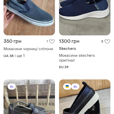
350 грн
1300 грн
1
8
Skechers
Мокасини чорниці сліпони
Мокасини skechers
і ще
1
UA 38
оригінал
EU 39