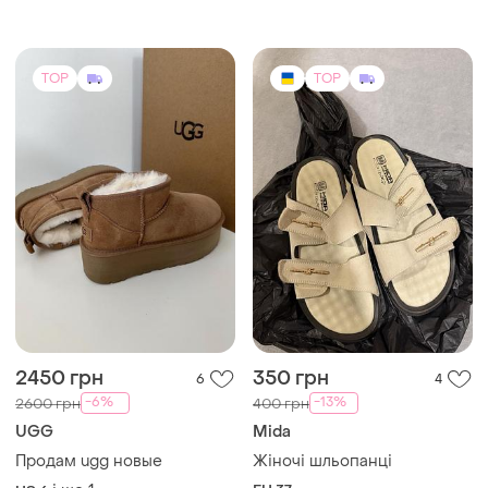
TOP
TOP
2450 грн
350 грн
6
4
-6%
-13%
2600 грн
400 грн
UGG
Mida
Продам ugg новые
Жіночі шльопанці