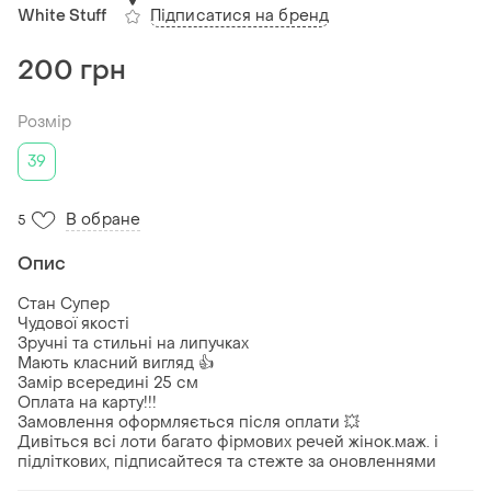
Підписатися на бренд
White Stuff
200 грн
Розмір
39
В обране
5
Опис
Стан Супер
Чудової якості
Зручні та стильні на липучках
Мають класний вигляд 👍
Замір всередині 25 см
Оплата на карту!!!
Замовлення оформляється після оплати 💥
Дивіться всі лоти багато фірмових речей жінок.маж. і
підліткових, підписайтеся та стежте за оновленнями