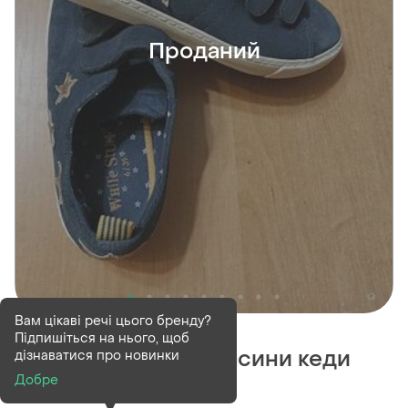
Проданий
Вам цікаві речі цього бренду?
Проданий
Підпишіться на нього, щоб
Замшеві якісні мокасини кеди
дізнаватися про новинки
Добре
(1)