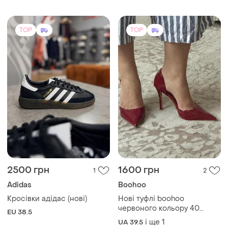
TOP
TOP
2500 грн
1600 грн
1
2
Adidas
Boohoo
Кросівки адідас (нові)
Нові туфлі boohoo
червоного кольору 40
EU 38.5
розміру
і ще
1
UA 39.5