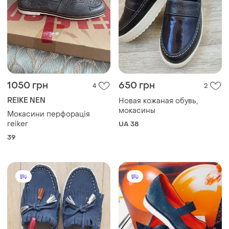
1050 грн
650 грн
4
2
REIKE NEN
Новая кожаная обувь,
мокасины
Мокасини перфорація
reiker
UA 38
39