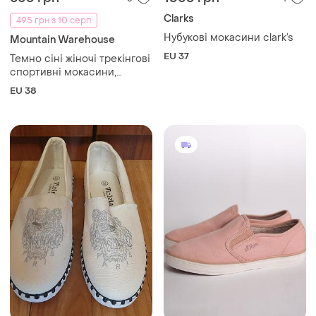
Clarks
495 грн з 10 серп
Нубукові мокасини clark’s
Mountain Warehouse
EU 37
Темно сіні жіночі трекінгові
спортивні мокасини,
балетки, сандалі на ремінці
EU 38
з липучкою, натуральна
шкіра