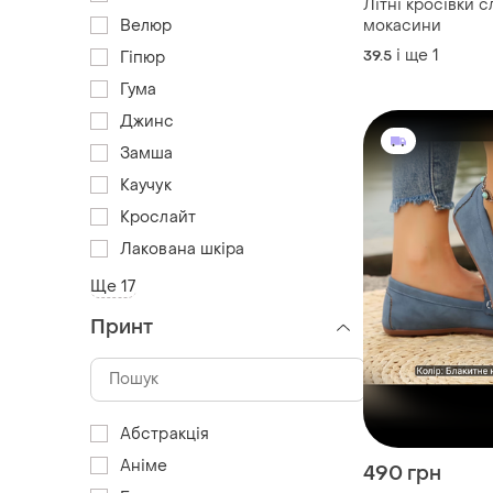
Літні кросівки с
Велюр
мокасини
і ще
1
39.5
Гіпюр
Гума
Джинс
Замша
Каучук
Крослайт
Лакована шкіра
Ще 17
Принт
Абстракція
Аніме
490 грн