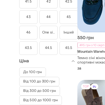
41.5
42
42.5
43
44
45
46
One size
Інший
550 грн
495 грн з 10 серп
43.5
44.5
45.5
Mountain Wareh
Темно сіні жіноч
Ціна
спортивні мокас
сандалі на ремін
38
натуральна шкір
До 100 грн
Від 100 до 300 грн
TOP
Від 300 до 500 грн
Від 500 до 1000 грн