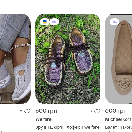
600 грн
600 грн
8
7
Welfare
Michael Kors
Зручні шкіряні лофери welfare
Балетки мок