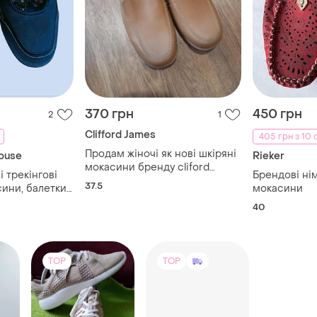
370 грн
450 грн
2
1
Clifford James
405 грн з 10 
Продам жіночі як нові шкіряні
ouse
Rieker
мокасини бренду cliford
і трекінгові
Брендові ні
james
37.5
ини, балетки,
мокасини
ці з липучкою,
40
а
TOP
TOP