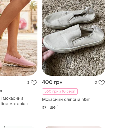
400 грн
3
0
n
360 грн з 10 серп
чі мокасини
Мокасини сліпони h&m
ffice матеріал
і ще
1
37
мір 37