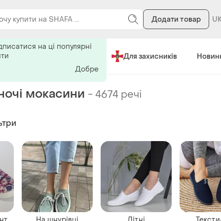
Додати товар
ь на поиск
дписатися на ці популярні
ити
Зроблено в Україні
Для захисників
Новин
Добре
іночі мокасини
-
4674 речі
ьтри
нт
На шнурівці
Літні
Тексти