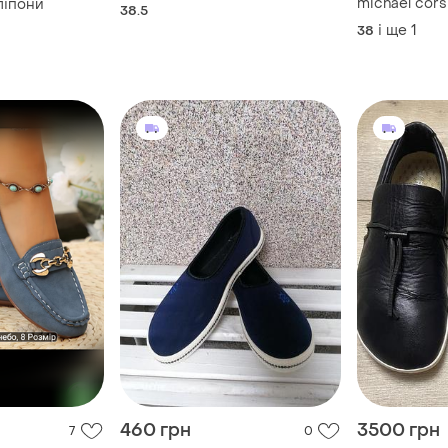
michael cors
ліпони
38.5
і ще
1
38
460 грн
3500 грн
7
0