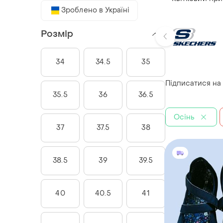
Зроблено в Україні
Розмір
34
34.5
35
Підписатися на
35.5
36
36.5
Осінь
37
37.5
38
38.5
39
39.5
40
40.5
41