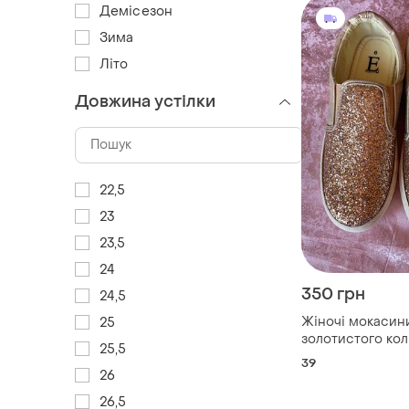
Демісезон
Зима
Літо
Довжина устілки
22,5
23
23,5
24
350 грн
24,5
Жіночі мокасин
25
золотистого кол
25,5
39
39
26
26,5