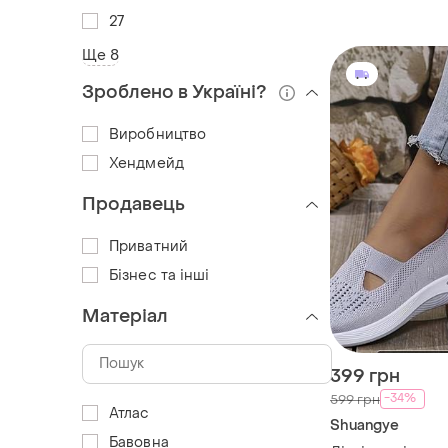
27
Ще 8
Зроблено в Україні?
Виробництво
Хендмейд
Продавець
Приватний
Бізнес та інші
Матеріал
399 грн
-34%
599 грн
Атлас
Shuangye
Бавовна