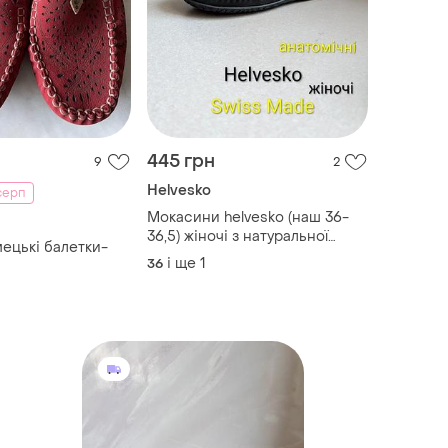
445 грн
9
2
Helvesko
серп
Мокасини helvesko (наш 36-
36,5) жіночі з натуральної
мецькі балетки-
шкіри чорні швейцарія
і ще
1
36