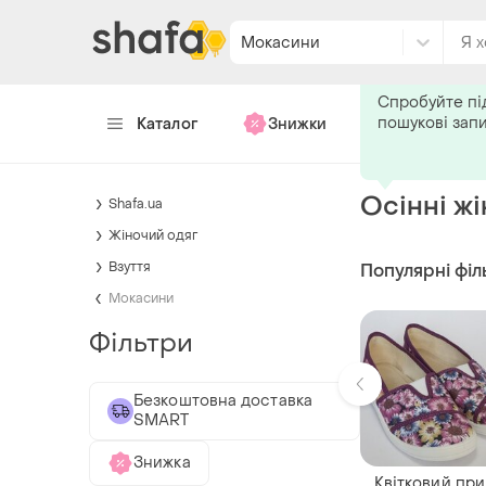
Мокасини
Подпишитес
Спробуйте пі
пошукові зап
Каталог
Знижки
Хендмейд
Осінні ж
Shafa.ua
Жіночий одяг
Взуття
Популярні філ
Мокасини
Фільтри
Безкоштовна доставка
SMART
Знижка
Квітковий при