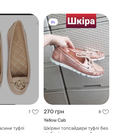
270 грн
7
8
Yellow Cab
асини туфлі
Шкіряні топсайдери туфлі без