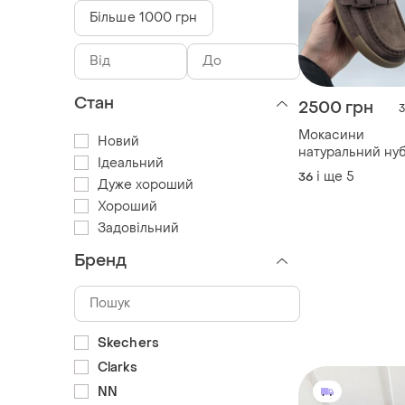
Більше 1000 грн
Стан
2500 грн
3
Мокасини
Новий
натуральний ну
Ідеальний
і ще
5
36
Дуже хороший
Хороший
Задовільний
Бренд
Skechers
Clarks
NN