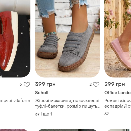
399 грн
299 грн
5
2
Scholl
Office Londo
іряні vitaform
Жіночі мокасини, повсякденні
Рожеві жіно
туфлі-балетки. розмір пишуть
еспадрільї o
38, але краще брати на 37.
текстиль роз
і ще
1
37
37