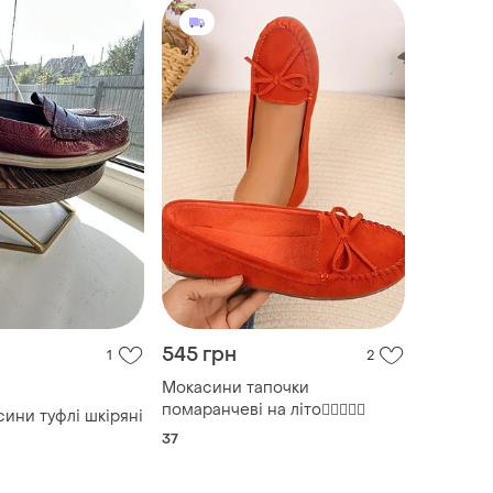
545 грн
1
2
Мокасини тапочки
помаранчеві на літо❤️‍🔥🍊🍀🧡
сини туфлі шкіряні
37