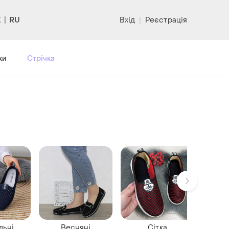
RU
Вхід
|
Реєстрація
ки
Стрічка
льні
Весняні
Сітка