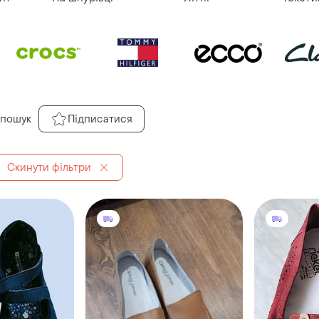
 пошук
Підписатися
Скинути фільтри