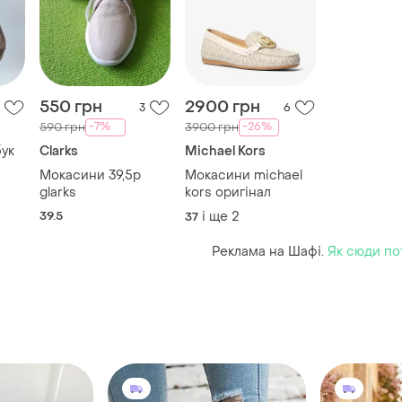
550 грн
2900 грн
3
6
-7%
-26%
590 грн
3900 грн
бук
Clarks
Michael Kors
Мокасини 39,5р
Мокасини michael
glarks
kors оригінал
39.5
і ще
2
37
Реклама на Шафі.
Як сюди по