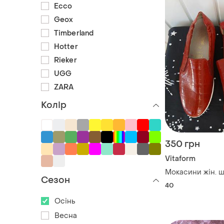
Ecco
Geox
Timberland
Hotter
Rieker
UGG
ZARA
Колір
350 грн
Vitaform
Мокасини жін. шк
Сезон
40
Осінь
Весна