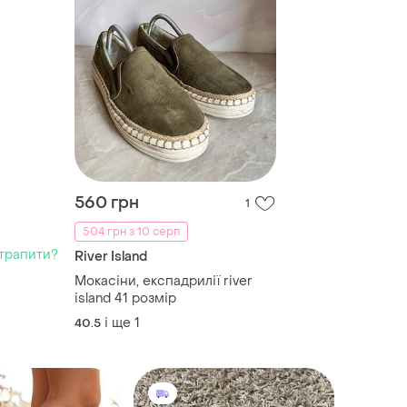
560 грн
1
504 грн з 10 серп
трапити?
River Island
Мокасіни, експадрилії river
island 41 розмір
і ще
1
40.5