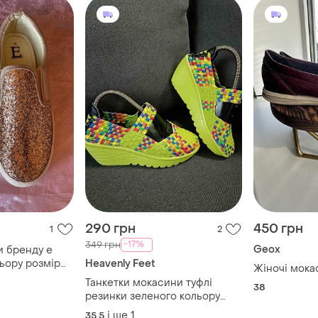
290 грн
450 грн
1
2
-17%
349 грн
Geox
и бренду е
ьору розмір
Heavenly Feet
Жіночі мока
Танкетки мокасини туфлі
38
резинки зеленого кольору
розмір 36
і ще
1
35.5