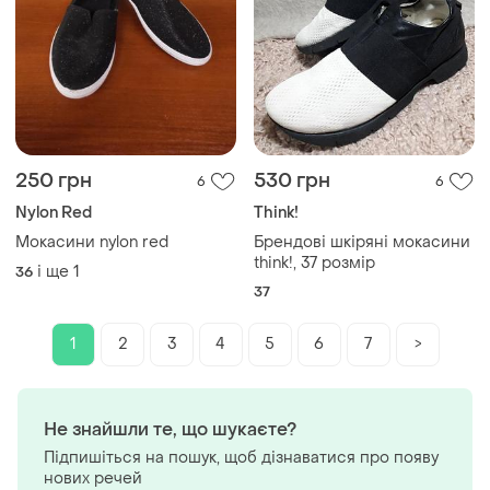
250 грн
530 грн
6
6
Nylon Red
Think!
Мокасини nylon red
Брендові шкіряні мокасини
think!, 37 розмір
і ще
1
36
37
1
2
3
4
5
6
7
>
Не знайшли те, що шукаєте?
Підпишіться на пошук, щоб дізнаватися про появу
нових речей