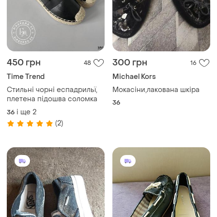
450 грн
300 грн
48
16
Time Trend
Michael Kors
Стильні чорні еспадрильї,
Мокасіни,лакована шкіра
плетена підошва соломка
36
і ще
2
36
(2)