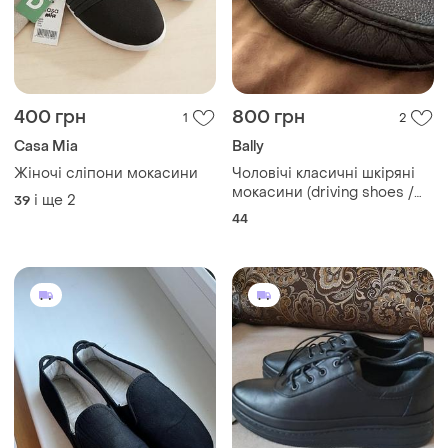
400 грн
800 грн
1
2
Casa Mia
Bally
Жіночі сліпони мокасини
Чоловічі класичні шкіряні
мокасини (driving shoes /
і ще
2
39
loafers) bally.
44