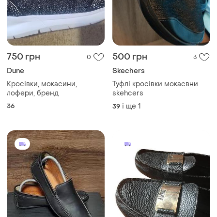
750 грн
500 грн
0
3
Dune
Skechers
Кросівки, мокасини,
Туфлі кросівки мокасвни
лофери, бренд
skehcers
36
і ще
1
39