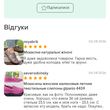
Підписатися
Відгуки
noyabrik
06.08.2026
Мокасіни натуральні жіночі
Я дуже задоволена товаром. Гарна якість,
дуже удобна колодка, м'які та зручні.
severodvinsky
06.08.2026
Мокасины женские малиновые летние
текстильные слипоны gipanis 4459
Красивые, как на фото. Полномерки, даже
очень. Хорошо, что взяла 36 ой размер,
стелька 23,5 см, как и моя нога - 23,5 см. С
запасом эту модель, брать не надо. Покупкой