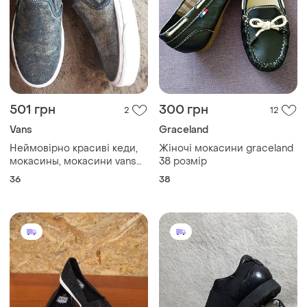
501 грн
300 грн
2
12
Vans
Graceland
Неймовірно красиві кеди,
Жіночі мокасини graceland
мокасины, мокасини vans
38 розмір
оригінал. розмір по бірці
36
38
36.