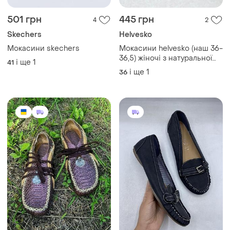
501 грн
445 грн
4
2
Skechers
Helvesko
Мокасини skechers
Мокасини helvesko (наш 36-
36,5) жіночі з натуральної
і ще
1
41
шкіри чорні швейцарія
і ще
1
36