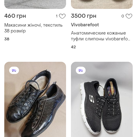
460 грн
3500 грн
1
0
Vivobarefoot
Макасини жіночі, текстиль
38 розмір
Анатомические кожаные
туфли слипоны vivobarefoot
38
ra slip on 42 размер (27 см)
42
barefoot