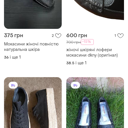
375 грн
600 грн
2
1
-15%
700 грн
Мокасини жіночі повністю
натуральна шкіра
​жіночі шкіряні лофери
мокасини dkny (оригінал)
і ще
1
36
і ще
1
38.5