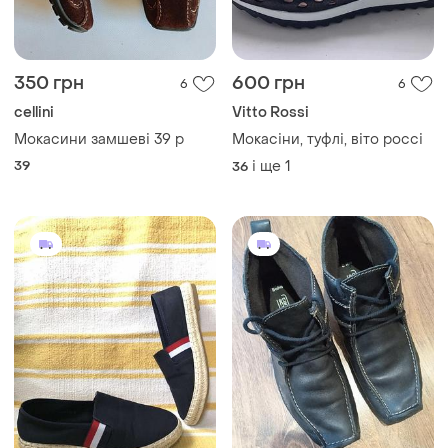
350 грн
600 грн
6
6
cellini
Vitto Rossi
Мокасини замшеві 39 р
Мокасіни, туфлі, віто россі
39
і ще
1
36