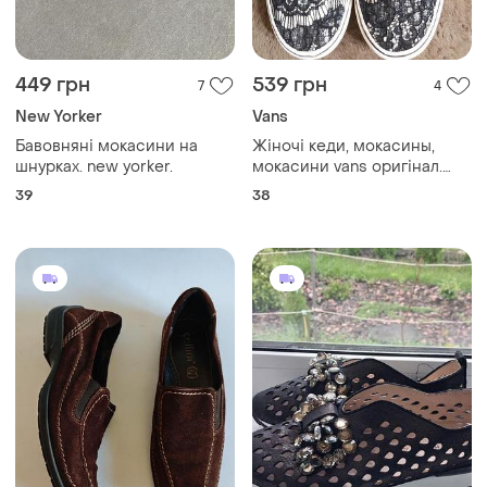
449 грн
539 грн
7
4
New Yorker
Vans
Бавовняні мокасини на
Жіночі кеди, мокасины,
шнурках. new yorker.
мокасини vans оригінал.
розмір по бірці 38.
39
38