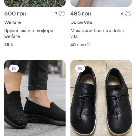
600 грн
485 грн
7
6
Welfare
Dolce Vita
Зручні шкіряні лофери
Мокасини балетки dolce
welfare
vita.
38.5
і ще
2
40