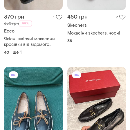
370 грн
450 грн
1
2
-44%
650 грн
Skechers
Ecco
Мокасіни skechers, чорні
Якісні шкіряні мокасини
38
кросівки від відомого
бренду
і ще
1
40