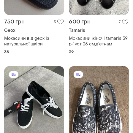
750 грн
600 грн
3
7
Geox
Tamaris
Мокасини від geox із
Мокасини жіночі tamaris 39
натуральної шкіри
р.( уст 25 см,вʼєтнам
38
39