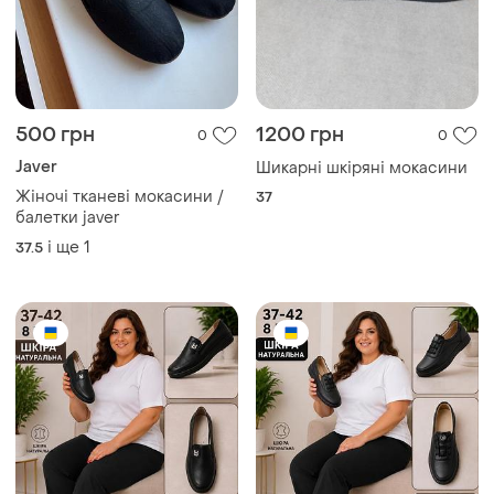
500 грн
1200 грн
0
0
Javer
Шикарні шкіряні мокасини
Жіночі тканеві мокасини /
37
балетки javer
і ще
1
37.5