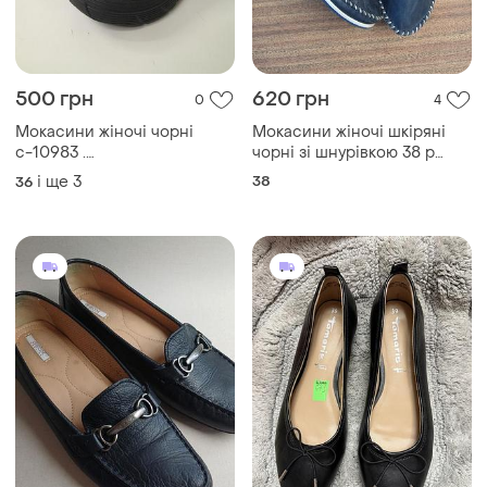
500 грн
620 грн
0
4
Мокасини жіночі чорні
Мокасини жіночі шкіряні
с-10983 .
чорні зі шнурівкою 38 р
розміри:36,37,39,40 ціна-
andrea couti
і ще
3
38
36
500грн матеріал :
гума,текстиль