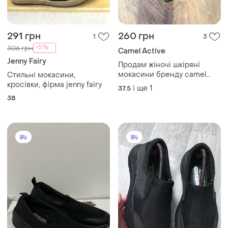
291 грн
260 грн
1
3
-5%
306 грн
Camel Active
Jenny Fairy
Продам жіночі шкіряні
мокасини бренду camel
Стильні мокасини,
active
кросівки, фірма jenny fairy
і ще
1
37.5
38