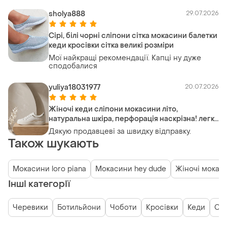
довольна, цвет очень приятный.
sholya888
29.07.2026
Сірі, білі чорні сліпони сітка мокасини балетки
кеди кросівки сітка великі розміри
Мої найкращі рекомендації. Капці ну дуже
сподобалися
yuliya18031977
20.07.2026
Жіночі кеди сліпони мокасини літо,
натуральна шкіра, перфорація наскрізна! легкі
і зручні ✅️
Дякую продавцеві за швидку відправку.
Також шукають
Мокасини loro piana
Мокасини hey dude
Жіночі мокас
Інші категорії
Черевики
Ботильйони
Чоботи
Кросівки
Кеди
Сн