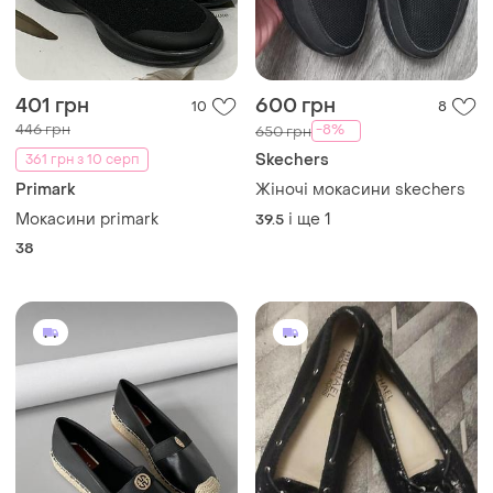
401 грн
600 грн
10
8
446 грн
-8%
650 грн
Skechers
361 грн з 10 серп
Primark
Жіночі мокасини skechers
Мокасини primark
і ще
1
39.5
38