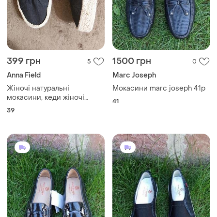
399 грн
1500 грн
5
0
Anna Field
Marc Joseph
Жіночі натуральні
Мокасини marc joseph 41р
мокасини, кеди жіночі
41
натуральна тканина від
39
anna field. розмір по бірці
39.