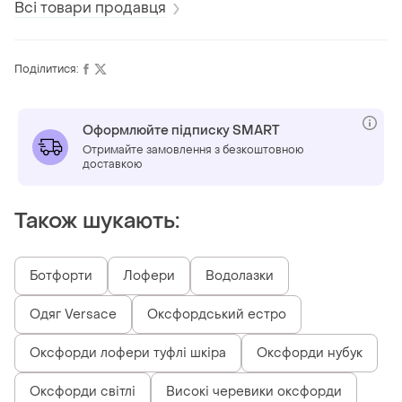
Всі товари продавця
Поділитися:
Оформлюйте підписку SMART
Отримайте замовлення з безкоштовною
доставкою
Також шукають:
Ботфорти
Лофери
Водолазки
Одяг Versace
Оксфордський естро
Оксфорди лофери туфлі шкіра
Оксфорди нубук
Оксфорди світлі
Високі черевики оксфорди