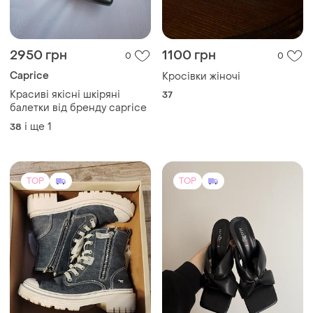
2950 грн
1100 грн
0
0
Caprice
Кросівки жіночі
Красиві якісні шкіряні
37
балетки від бренду caprice
і ще
1
38
TOP
TOP