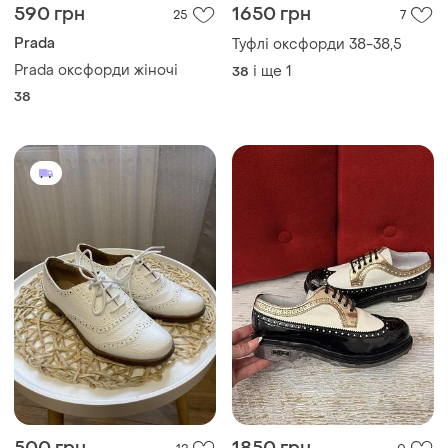
590 грн
1650 грн
25
7
Prada
Туфлі оксфорди 38-38,5
Prada оксфорди жіночі
і ще
1
38
38