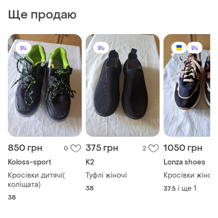
Ще продаю
850 грн
375 грн
1050 грн
0
2
Koloss-sport
K2
Lonza shoes
Кросівки дитячі(
Туфлі жіночі
Кросівки жіночі
коліщата)
38
і ще
1
37.5
38