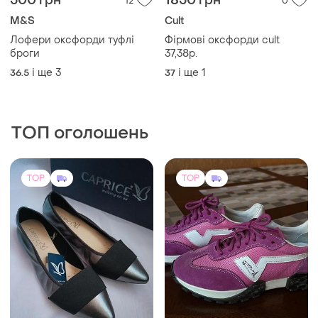
500 грн
1850 грн
12
0
M&S
Cult
Лофери оксфорди туфлі
Фірмові оксфорди cult
броги
37,38р.
і ще
3
і ще
1
36.5
37
ТОП оголошень
TOP
TOP