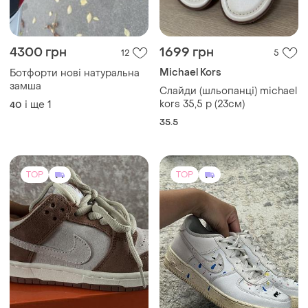
4300 грн
1699 грн
12
5
Michael Kors
Ботфорти нові натуральна
замша
Слайди (шльопанці) michael
kors 35,5 р (23см)
і ще
1
40
35.5
TOP
TOP