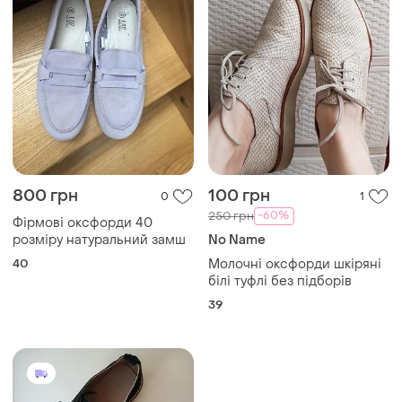
800 грн
100 грн
0
1
-60%
250 грн
Фірмові оксфорди 40
розміру натуральний замш
No Name
40
Молочні оксфорди шкіряні
білі туфлі без підборів
39