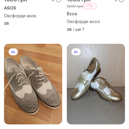
-17%
1200 грн
ASOS
Ecco
Оксфорди asos
Оксфорди ecco
38
і ще
1
38