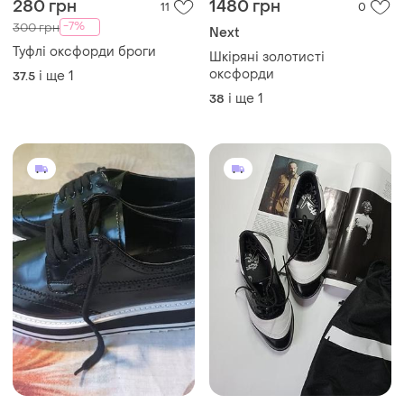
280 грн
1480 грн
11
0
-7%
300 грн
Next
Туфлі оксфорди броги
Шкіряні золотисті
оксфорди
і ще
1
37.5
і ще
1
38