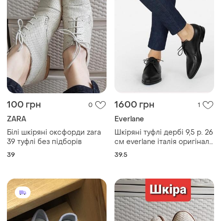
100 грн
1600 грн
0
1
ZARA
Everlane
Білі шкіряні оксфорди zara
Шкіряні туфлі дербі 9,5 р. 26
39 туфлі без підборів
см everlane італія оригінал
натуральна шкіра
39
39.5