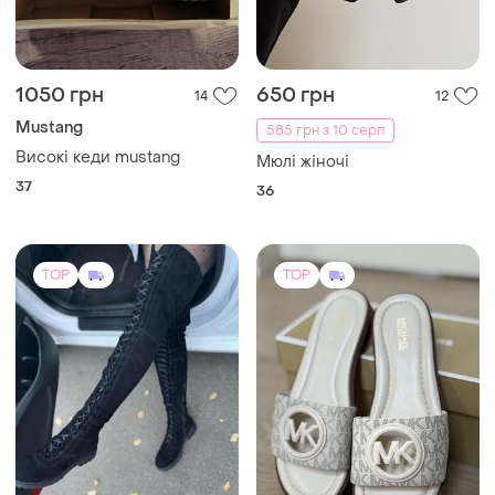
1050 грн
650 грн
14
12
Mustang
585 грн з 10 серп
Високі кеди mustang
Мюлі жіночі
37
36
TOP
TOP