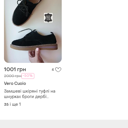
1001 грн
4
-50%
2000 грн
Vero Cuoio
Замшеві шкіряні туфлі на
шнурках броги дербі
оксфорди черевики
і ще
1
35