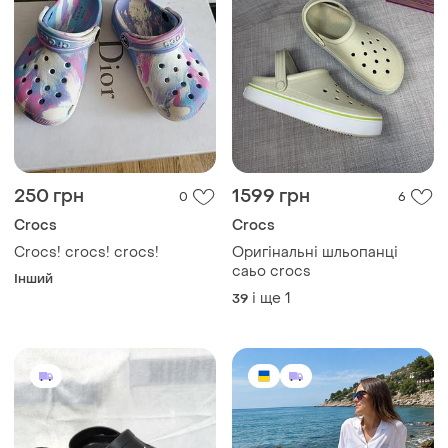
250 грн
1599 грн
0
6
Crocs
Crocs
Crocs! crocs! crocs!
Оригінальні шльопанці
саьо crocs
Інший
і ще
1
39