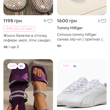
1198 грн
1600 грн
71
2
Tommy Hilfiger
1078 грн з 10 серп
Сліпони tommy hilfiger
Жіночі балетки в сіточку,
canvas slip-on / оригінал /
лофери, мюлі, літні сандалії
чорні / розмір 40 (25.5 см)
сітка
40
і ще
3
38
TOP
TOP