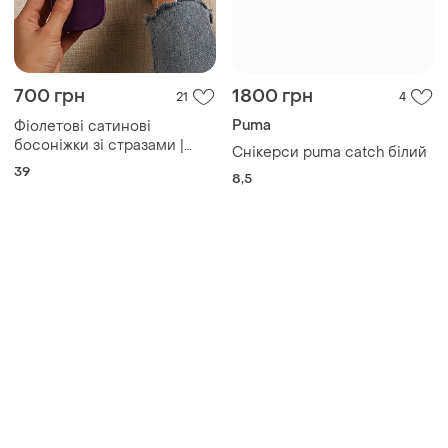
700 грн
1800 грн
21
4
Puma
Фіолетові сатинові
босоніжки зі стразами |
Снікерcи puma catch білий
вечірні сандалі
39
8,5