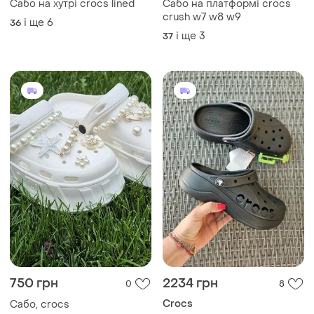
Сабо на хутрі crocs lined
Сабо на платформі crocs
crush w7 w8 w9
і ще
6
36
і ще
3
37
750 грн
2234 грн
0
8