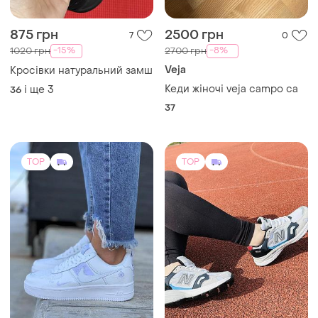
875 грн
2500 грн
7
0
-15%
-8%
1020 грн
2700 грн
Veja
Кросівки натуральний замш
Кеди жіночі veja campo ca
і ще
3
36
37
TOP
TOP