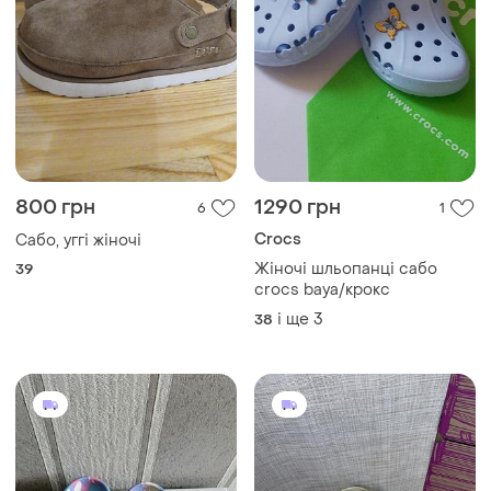
800 грн
1290 грн
6
1
Crocs
Сабо, уггі жіночі
Жіночі шльопанці сабо
39
crocs baya/крокс
і ще
3
38