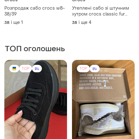
Crocs
Crocs
Розпродаж сабо crocs w8-
Утеплені сабо зі штучним
38/39
хутром crocs classic fur
lined clog
і ще
1
і ще
4
38
38
ТОП оголошень
TOP
TOP