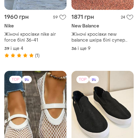
1960 грн
1871 грн
59
24
Nike
New Balance
Жіночі кросівки nike air
Жіночі кросівки new
force білі 36-41
balance шкіра білі супер
легкі
і ще
4
і ще
9
39
36
(1)
TOP
TOP