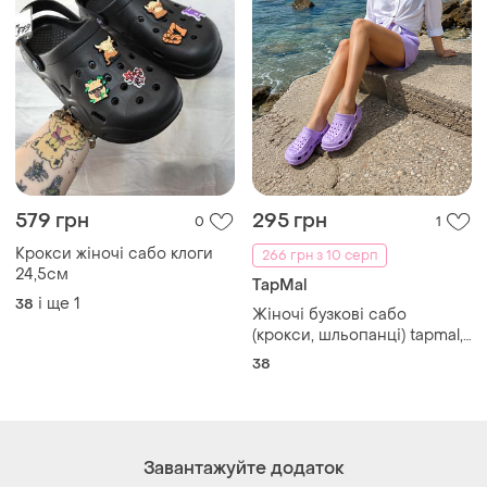
579 грн
295 грн
0
1
Крокси жіночі сабо клоги
266 грн з 10 серп
24,5см
TapMal
і ще
1
38
Жіночі бузкові сабо
(крокси, шльопанці) tapmal,
розмір 38/39
38
Завантажуйте додаток