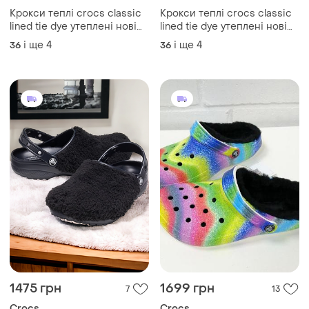
Crocs
Crocs
Крокси теплі crocs classic
Крокси теплі crocs classic
lined tie dye утеплені нові
lined tie dye утеплені нові
оригінал сабо
оригінал сабо
і ще
4
і ще
4
36
36
1475 грн
1699 грн
7
13