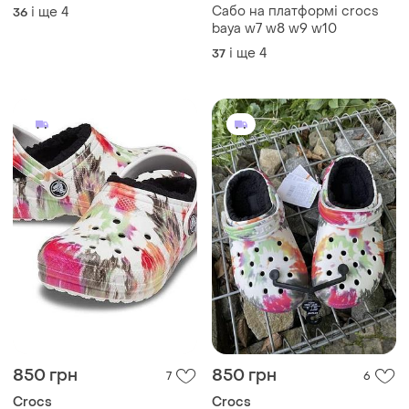
Crocs
Сабо, crocs
Сабо на платформі crocs
і ще
4
36
baya w7 w8 w9 w10
і ще
4
37
850 грн
850 грн
7
6