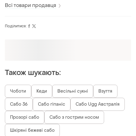
Всі товари продавця
Поділитися:
Оформлюйте підписку SMART
Отримайте замовлення з безкоштовною
доставкою
Також шукають:
Чоботи
Кеди
Весільні сукні
Взуття
Сабо 36
Сабо гіпаніс
Сабо Ugg Австралія
Прозорі сабо
Сабо з гострим носом
Шкіряні бежеві сабо