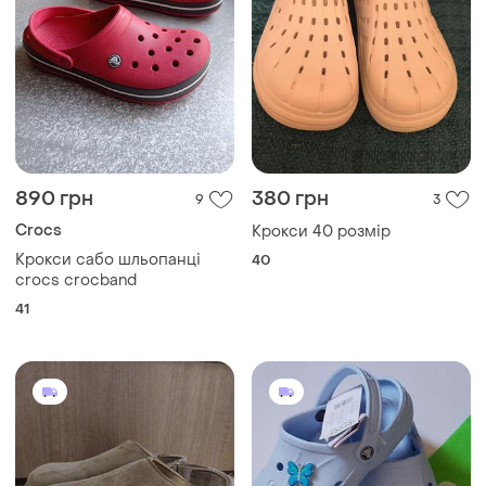
890 грн
380 грн
9
3
Crocs
Крокси 40 розмір
Крокси сабо шльопанці
40
crocs crocband
41