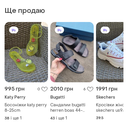
Ще продаю
995 грн
2010 грн
1991 грн
0
6
Katy Perry
Bugatti
Skechers
Босоніжки katy perry
Сандалии bugatti
Кросівки жіночі
8-25cm
herren boas 44-
skechers us9.5-
28.5см
26.5cm
і ще
1
і ще
1
39.5
38
43