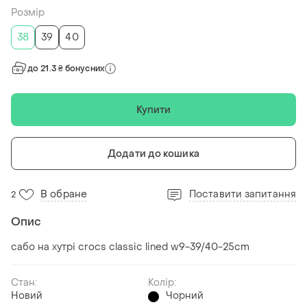
Розмір
38
39
40
до 21.3 ₴ бонусних
Купити
Додати до кошика
В обране
Поставити запитання
2
Опис
сабо на хутрі crocs classic lined w9-39/40-25cm
Стан:
Колір:
Новий
Чорний