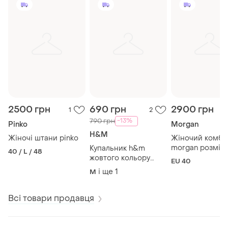
2500 грн
690 грн
2900 грн
1
2
-13%
790 грн
Pinko
Morgan
H&M
Жіночі штани pinko
Жіночий комбі
morgan розмір: 40
Купальник h&m
40 / L / 48
класичний сти
жовтого кольору
EU 40
брендовий
якісний/розмір м-л
і ще
1
M
трендовий
Всі товари продавця