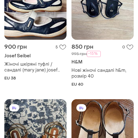
900 грн
850 грн
5
0
-15%
995 грн
Josef Seibel
H&M
Жіночі шкіряні туфлі /
сандалі (mary jane) josef
Нові жіночі сандалі h&m,
seibel розмір 38, довжина
розмір 40
EU 38
устілки 25 см, натуральна
EU 40
шкіра. артикул / модель:
75000 16054