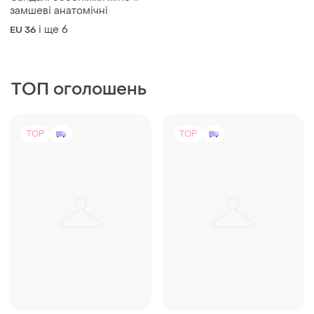
Сандалі босоніжки жіночі
замшеві анатомічні
і ще
6
EU 36
ТОП оголошень
TOP
TOP