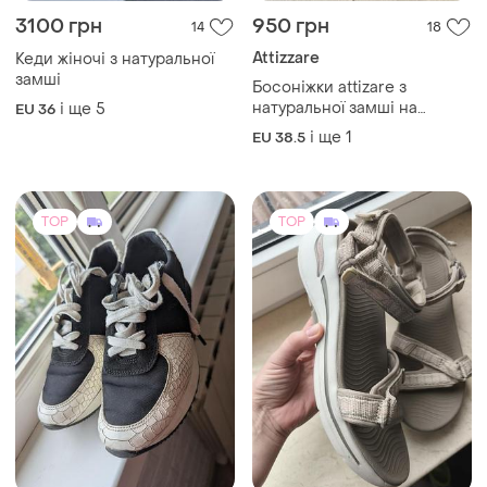
3100 грн
950 грн
14
18
Attizzare
Кеди жіночі з натуральної
замші
Босоніжки attizare з
натуральної замші на
і ще
5
EU 36
танкетці
і ще
1
EU 38.5
TOP
TOP