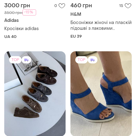
3000 грн
460 грн
0
15
-15%
3500 грн
H&M
Adidas
Босоніжки жіночі на пласкій
підошві з лаковими
Кросівки adidas
ремінцями h&m
EU 39
UA 40
TOP
TOP