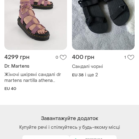
4299 грн
400 грн
0
1
Dr. Martens
Сандалі чорні
Жіночі шкіряні сандалі dr
і ще
2
EU 38
martens nartilla athena
фіолетові 31617765
EU 40
Завантажуйте додаток
Купуйте речі і спілкуйтесь у будь-якому місці