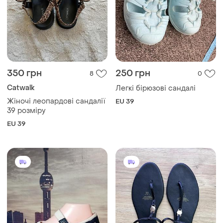
350 грн
250 грн
8
0
Catwalk
Легкі бірюзові сандалі
Жіночі леопардові сандалії
EU 39
39 розміру
EU 39