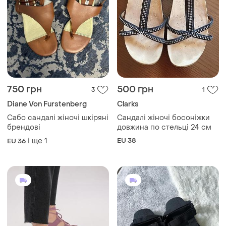
750 грн
500 грн
3
1
Diane Von Furstenberg
Clarks
Сабо сандалі жіночі шкіряні
Сандалі жіночі босоніжки
брендові
довжина по стельці 24 см
і ще
1
EU 38
EU 36