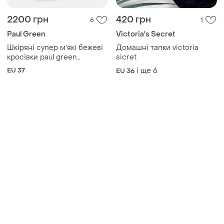
2200 грн
420 грн
6
1
Paul Green
Victoria's Secret
Шкіряні супер мʼякі бежеві
Домашні тапки victoria
кросівки paul green
sicret
брендові кросівки шкіра
EU 37
і ще
6
EU 36