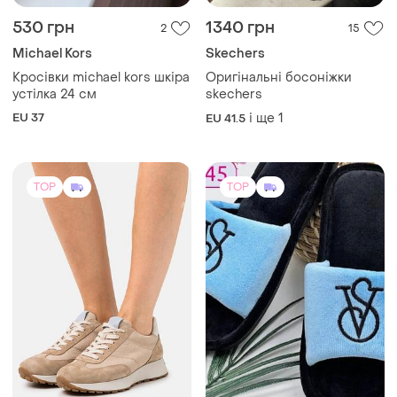
530 грн
1340 грн
2
15
Michael Kors
Skechers
Кросівки michael kors шкіра
Оригінальні босоніжки
устілка 24 см
skechers
EU 37
і ще
1
EU 41.5
TOP
TOP