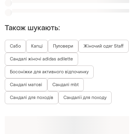
Також шукають:
Сабо
Капці
Пуловери
Жіночий одяг Staff
Сандалі жіночі adidas adilette
Босоніжки для активного відпочинку
Сандалі матові
Сандалі mbt
Сандалі для походів
Сандалії для походу